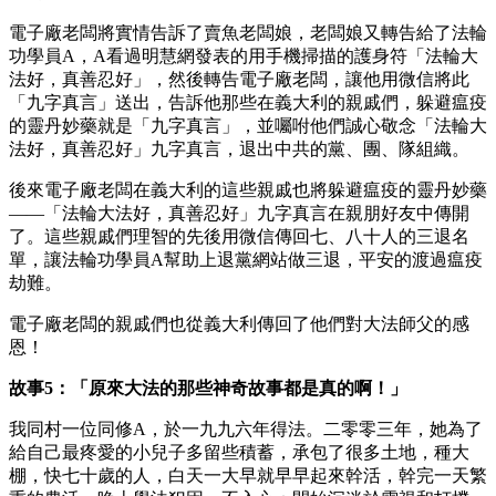
電子廠老闆將實情告訴了賣魚老闆娘，老闆娘又轉告給了法輪
功學員
A
，
A
看過明慧網發表的用手機掃描的護身符「法輪大
法好，真善忍好」，然後轉告電子廠老闆，讓他用微信將此
「九字真言」送出，告訴他那些在義大利的親戚們，躲避瘟疫
的靈丹妙藥就是「九字真言」，並囑咐他們誠心敬念「法輪大
法好，真善忍好」九字真言，退出中共的黨、團、隊組織。
後來電子廠老闆在義大利的這些親戚也將躲避瘟疫的靈丹妙藥
——「法輪大法好，真善忍好」九字真言在親朋好友中傳開
了。這些親戚們理智的先後用微信傳回七、八十人的三退名
單，讓法輪功學員
A
幫助上退黨網站做三退，平安的渡過瘟疫
劫難。
電子廠老闆的親戚們也從義大利傳回了他們對大法師父的感
恩！
故事
5
：「原來大法的那些神奇故事都是真的啊！」
我同村一位同修
A
，於一九九六年得法。二零零三年，她為了
給自己最疼愛的小兒子多留些積蓄，承包了很多土地，種大
棚，快七十歲的人，白天一大早就早早起來幹活，幹完一天繁