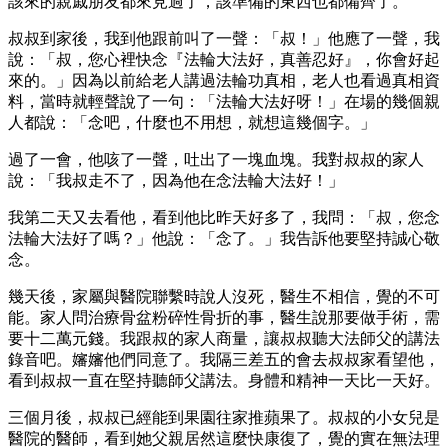
該來的親戚朋友都來見過了，該準備的東西也都備齊了。
叔叔到家後，我到他跟前叫了一聲：「叔！」他應了一聲，我
說：「叔，您心裡快念『法輪大法好，真善忍好』，你會好起
來的。」因為以前給老人講過法輪功真相，老人也看過真相資
料，當時就輕聲說了一句：「法輪大法好呀！」在場的幾個親
人都說：「念吧，什麼也不用想，就想這幾個字。」
過了一會，他咳了一聲，吐出了一塊血塊。我對叔叔的家人
說：「我叔走不了，因為他在念法輪大法好！」
我第二天又去看他，看到他比昨天好多了，我問：「叔，您念
法輪大法好了嗎？」他說：「念了。」我告訴他要堅持誠心敬
念。
幾天後，家屬與醫院聯繫時說人沒死，醫生不相信，覺的不可
能。家人問治療骨盆粉碎性骨折的事，醫生說那要做手術，需
要十二萬元錢。我跟叔的家人商量，讓叔叔聽大法師父的講法
錄音吧。嬸嬸他們同意了。我隔三差五的會去叔叔家看望他，
看到叔叔一直在堅持聽師父講法。身體和精神一天比一天好。
三個月後，叔叔已經能到果園往家推蘋果了。叔叔的小女兒是
醫院的醫師，看到她父親居然這麼快康復了，覺的實在無法理