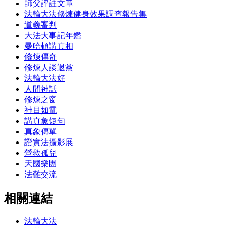
師父評註文章
法輪大法修煉健身效果調查報告集
道義審判
大法大事記年鑑
曼哈頓講真相
修煉傳奇
修煉人談退黨
法輪大法好
人間神話
修煉之窗
神目如電
講真象短句
真象傳單
證實法攝影展
營救孤兒
天國樂團
法難交流
相關連結
法輪大法