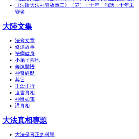
《法輪大法神奇故事二》（57）：十年一句話 十年未
變老
大陸文集
法會文章
修煉故事
祛病健身
小弟子園地
修煉體悟
神奇經歷
其它
正念正行
迫害真相
神目如電
講真相
大法真相專題
大法是真正的科學