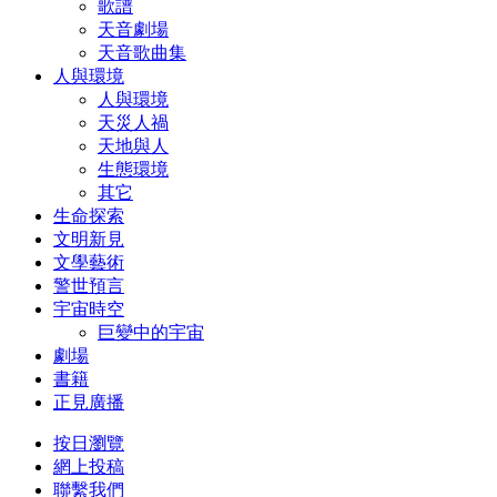
歌譜
天音劇場
天音歌曲集
人與環境
人與環境
天災人禍
天地與人
生態環境
其它
生命探索
文明新見
文學藝術
警世預言
宇宙時空
巨變中的宇宙
劇場
書籍
正見廣播
按日瀏覽
網上投稿
聯繫我們