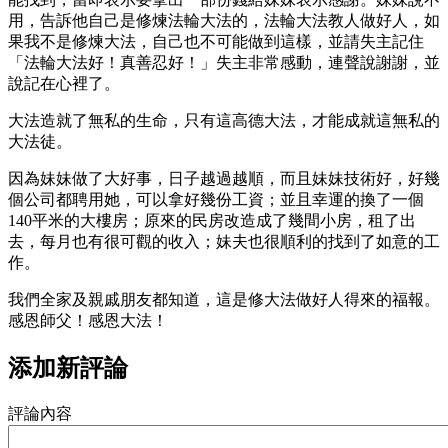
用，告訴他自己是修煉法輪大法的，法輪大法教人做好人，如
果我不是修煉大法，自己也不可能做到這樣，並請失主記住
「法輪大法好！真善忍好！」失主非常感動，連聲說謝謝，並
說記在心裡了。
大法造就了無私的生命，只有這高德大法，才能成就這無私的
大法徒。
因為妹妹做了大好事，日子越過越順，而且妹妹技術好，好幾
個公司都聘用她，可以拿好幾份工資；並且幸運的換了一個
140
平米的大樓房；原來的民房改造成了幾間小房，租了出
去，每月也有很可觀的收入；妹夫也很順利的找到了如意的工
作。
我們全家及親戚朋友都知道，這是修大法做好人得來的福報。
感恩師父！感恩大法！
添加新評論
評論內容