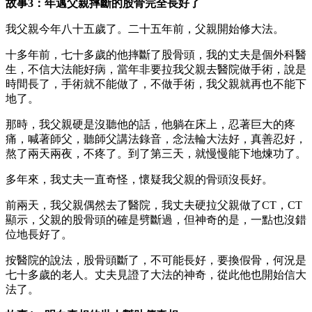
故事
3
：年邁父親摔斷的股骨完全長好了
我父親今年八十五歲了。二十五年前，父親開始修大法。
十多年前，七十多歲的他摔斷了股骨頭，我的丈夫是個外科醫
生，不信大法能好病，當年非要拉我父親去醫院做手術，說是
時間長了，手術就不能做了，不做手術，我父親就再也不能下
地了。
那時，我父親硬是沒聽他的話，他躺在床上，忍著巨大的疼
痛，喊著師父，聽師父講法錄音，念法輪大法好，真善忍好，
熬了兩天兩夜，不疼了。到了第三天，就慢慢能下地煉功了。
多年來，我丈夫一直奇怪，懷疑我父親的骨頭沒長好。
前兩天，我父親偶然去了醫院，我丈夫硬拉父親做了
CT
，
CT
顯示，父親的股骨頭的確是劈斷過，但神奇的是，一點也沒錯
位地長好了。
按醫院的說法，股骨頭斷了，不可能長好，要換假骨，何況是
七十多歲的老人。丈夫見證了大法的神奇，從此他也開始信大
法了。