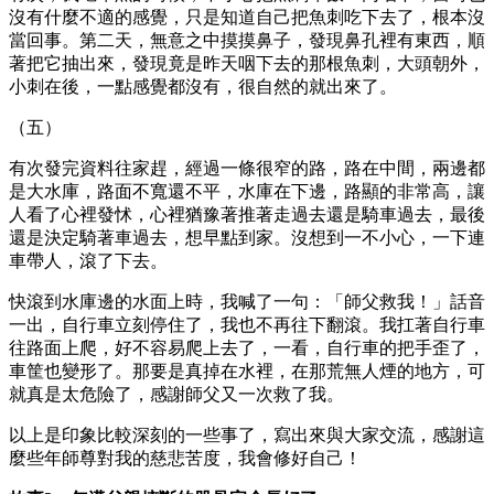
沒有什麼不適的感覺，只是知道自己把魚刺吃下去了，根本沒
當回事。第二天，無意之中摸摸鼻子，發現鼻孔裡有東西，順
著把它抽出來，發現竟是昨天咽下去的那根魚刺，大頭朝外，
小刺在後，一點感覺都沒有，很自然的就出來了。
（五）
有次發完資料往家趕，經過一條很窄的路，路在中間，兩邊都
是大水庫，路面不寬還不平，水庫在下邊，路顯的非常高，讓
人看了心裡發怵，心裡猶豫著推著走過去還是騎車過去，最後
還是決定騎著車過去，想早點到家。沒想到一不小心，一下連
車帶人，滾了下去。
快滾到水庫邊的水面上時，我喊了一句：「師父救我！」話音
一出，自行車立刻停住了，我也不再往下翻滾。我扛著自行車
往路面上爬，好不容易爬上去了，一看，自行車的把手歪了，
車筐也變形了。那要是真掉在水裡，在那荒無人煙的地方，可
就真是太危險了，感謝師父又一次救了我。
以上是印象比較深刻的一些事了，寫出來與大家交流，感謝這
麼些年師尊對我的慈悲苦度，我會修好自己！