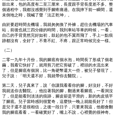
鼓出來，包的高度有二至三厘米，長度跟手背長度差不多。整
個過程中，我都沒感覺到手腳疼痛過。在我摔下前一瞬間，還
未倒地之時，我喊了聲「法正乾坤」。
由於要趕時間去機場，我就匆匆換了外褲，趕往去機場的汽車
站，前後也就三四分鐘的時間，我到車站等車的時候，一看，
自己的手背竟然完好如初，鼓起的包不翼而飛了，手上一點痕
跡都沒有，全好了，不青不紅、不疼，跟正常時候完全一樣。
（二）
二零一九年十月份，我的腳底有個水泡，時間長了形成了個老
繭，我看它快好了，就用剪刀把它剪破了，裡頭的水流出來
了，但是腳底有個洞，比一角硬幣還大一些，被兒子發現了，
兒子說：「明天還不好，我就帶你去醫院」。
第二天，兒子真來了，說「你讓我看看你的腳，好沒好，不好
我就送你去醫院。」他拉著我的腳，翻過來看腳底，一看洞沒
了，但是能看到淡淡的痕跡，腳皮卻是平滑的，新的肉皮填平
了腳底。兒子當時感到很驚奇，這麼快一晚上就能長好了！但
是兒子還不是很相信，之後一段日子，只要來我這，他都會翻
我的腳底看看，一看確實好了，嘴上不說，心裡覺的很神奇。