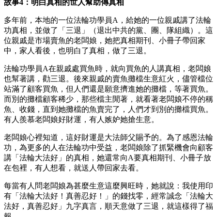
故事
4
：明白真相的世人幫助傳真相
多年前，本地的一位法輪功學員
A
，給她的一位親戚講了法輪
功真相，並做了「三退」（退出中共的黨、團、隊組織）。這
位親戚是市場賣魚的老闆娘，她把真相期刊、小冊子帶回家
中，家人看後，也明白了真相，做了三退。
法輪功學員
A
在親戚處買魚時，就向買魚的人講真相，老闆娘
也幫著講，勸三退。後來親戚的賣魚攤檔生意紅火，儘管檔位
站滿了顧客買魚，但人們還是願意擠進她的攤檔，等著買魚。
而別的攤檔顧客稀少，那些檔主閒著，就看著老闆娘不停的稱
魚、收錢，直到她攤檔的魚賣完了，人們才到別的攤檔買魚。
有人羨慕老闆娘好財運，有人嫉妒她搶生意。
老闆娘心裡知道，這好財運是大法師父賜予的。為了感恩法輪
功，為更多的人在法輪功中受益，老闆娘除了抓緊機會向顧客
講「法輪大法好」的真相，她還常向
A
要真相期刊、小冊子放
在包裡，有人想看，就送人帶回家去看。
每當有人問老闆娘為甚麼生意這麼興旺時，她就說：我使用印
有「法輪大法好！真善忍好！」的錢找零，經常誠念「法輪大
法好，真善忍好」九字真言，順天意做了三退，就這樣得了福
報。