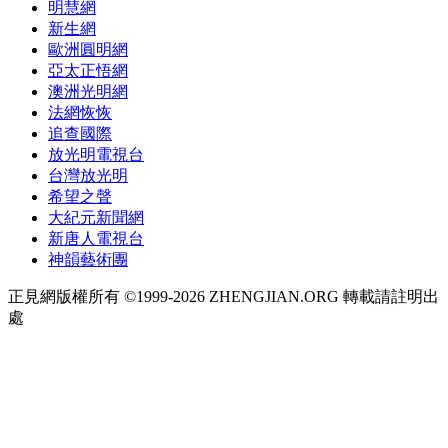
明慧網
新生網
歐洲圓明網
亞太正悟網
澳洲光明網
法網恢恢
追查國際
放光明電視台
台灣放光明
希望之聲
大紀元新聞網
新唐人電視台
神韻藝術團
正見網版權所有 ©1999-2026 ZHENGJIAN.ORG 轉載請註明出
處