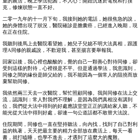
重的農活，晚上學法犯困，不入心；開始沉迷於電視和打撲
克，修煉狀態一直不好。
二零一九年的十一月下旬，我接到她的電話，她很焦急的說，
她的身體出現了狀況，醫院確診是膽囊癌，已經進入晚期，現
在正在住院。
我聽到後馬上去醫院看望她，她兒子兒媳不明大法真相，跟護
理
A
同修的親戚說，不歡迎我，甚至揚言要舉報我。
回家以後，我心裡也酸酸的，覺的自己一顆善心對待同修，卻
受到這樣的對待，心裡很是不平。但是通過學法，我意識到，
同修之間的緣份是師父給的，我不能因為一個常人的阻撓而放
棄幫助同修。
我依然兩三天去一次醫院，幫忙照顧同修。我與同修在法上交
流，認識到：常人對我們不理解，是因為我們真相沒有講到
位，我們從大法中得到的好處應該堂堂正正的講給家人聽，不
能光從大法中得到好處，卻連一句公道話都不敢替大法說。
住院期間，同修也一直在堅持聽法，向內找，找到了自己對利
益的執著，天天把最主要的精力全部放在農活上，每天一看
書，就打瞌睡，也學不進去，才遇到了這麼大的魔難。