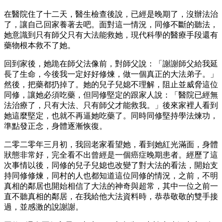
在醫院住了十二天，醫生檢查後說，已經是晚期了，沒辦法治
了，讓自己回家養著去吧。面對這一情況，同修不斷的聽法，
她意識到只有師父只有大法能救她，現代科學的醫療手段還有
藥物根本救不了她。
回到家後，她跪在師父法像前，對師父說：「謝謝師父給我延
長了生命，今後我一定好好修煉，做一個真正的大法弟子。」
然後，把藥都扔掉了。她的兒子兒媳不理解，阻止並威脅這位
同修，讓她必須吃藥，但同修堅定的跟家人說：「醫院已經無
法治療了，只有大法、只有師父才能救我。」後來家裡人看到
她這麼堅定，也就不再逼她吃藥了。同時同修堅持學法煉功，
準點發正念，身體逐漸恢復。
二零二零年三月初，我回老家看望她，看到她紅光滿面，身體
狀態非常好，完全看不出曾經是一個癌症晚期患者。經歷了這
次事情以後，同修的兒子兒媳也改變了對大法的看法，開始支
持同修修煉，同村的人也都知道這位同修的情況，之前，不明
真相的鄰居也開始相信了大法的神奇與超常，其中一位之前一
直不聽真相的鄰居，在我給他大法資料時，恭恭敬敬的雙手接
過，並感激的說謝謝。