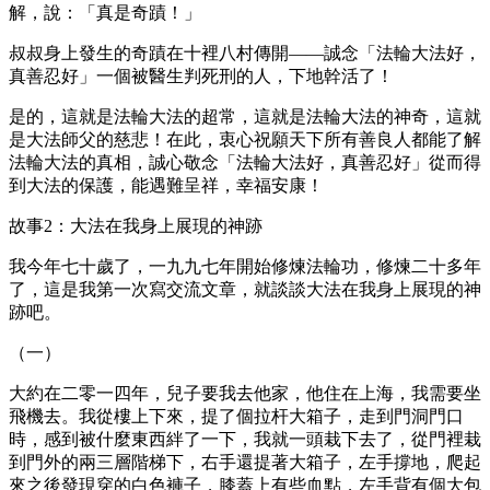
解，說：「真是奇蹟！」
叔叔身上發生的奇蹟在十裡八村傳開——誠念「法輪大法好，
真善忍好」一個被醫生判死刑的人，下地幹活了！
是的，這就是法輪大法的超常，這就是法輪大法的神奇，這就
是大法師父的慈悲！在此，衷心祝願天下所有善良人都能了解
法輪大法的真相，誠心敬念「法輪大法好，真善忍好」從而得
到大法的保護，能遇難呈祥，幸福安康！
故事
2
：大法在我身上展現的神跡
我今年七十歲了，一九九七年開始修煉法輪功，修煉二十多年
了，這是我第一次寫交流文章，就談談大法在我身上展現的神
跡吧。
（一）
大約在二零一四年，兒子要我去他家，他住在上海，我需要坐
飛機去。我從樓上下來，提了個拉杆大箱子，走到門洞門口
時，感到被什麼東西絆了一下，我就一頭栽下去了，從門裡栽
到門外的兩三層階梯下，右手還提著大箱子，左手撐地，爬起
來之後發現穿的白色褲子，膝蓋上有些血點，左手背有個大包