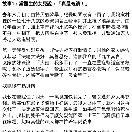
故事
1
：當醫生的女兒說：「真是奇蹟！」
去年六月初，由於天氣乾旱，很長時間沒有下雨了，我娘家村
裡的一位七十八歲的叔叔開著三輪車到井上拉水澆菜園子。由
於年歲大了，加上車鬥裡的水搖晃的厲害，在倒車時叔叔控制
不好，車翻了，把人擠壓在車下。被人發現後，趕緊通知家人
將老人送進醫院。
第二天我得知消息後，趕快去叔家打聽情況，叫他的家人轉告
叔叔念「法輪大法好，真善忍好」這個救命的「九字真言」。
叔家的妹妹說：「大姐，我爹不行了，一直在重症監護室搶救
呢，念不了這幾個字了。醫生說所有的器官都衰竭了，骨盆粉
碎性骨折，內臟有根血管斷了，沒希望了。」
我聽後有點遺憾。
我叔在醫院住了四天，十萬塊錢快花完了，醫院通知家人再交
錢。我嬸怕花那麼多錢治不好病，最後人財兩空，就不同意再
交錢了，決定放棄治療回家。醫生說：如果撤了氧氣恐怕死在
路上。叔叔的兒子們為了讓父親能回家，出三千元高價租了車
往家趕。此時其他的家人都在忙著準備後事。