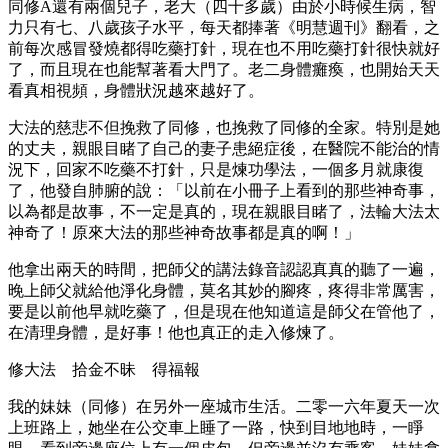
同修
A
還有兩個兒子，老大（四十多歲）由於小時候生病，智
力只有七、八歲孩子水平，每天都捧著《明慧週刊》翻看，之
前每次感冒發燒都得吃藥打針，現在也不用吃藥打針很快就好
了，而且現在也能幫著看大門了。老二身體癱瘓，也開始天天
看真相視頻，身體狀況越來越好了。
大法的慈悲不但挽救了同修，也挽救了同修的全家。特別是她
的丈夫，親眼目睹了自己的妻子患絕症後，在醫院不能治的情
況下，回家不吃藥不打針，只是煉功學法，一個多月就康復
了，他發自肺腑的說：「以前在小冊子上看到的那些神奇事，
以為都是故事，不一定是真的，現在親眼目睹了，法輪大法太
神奇了！原來大法的那些神奇故事都是真的啊！」
他拿出兩天的時間，把師父的講法錄音認認真真的聽了一遍，
晚上師父就給他淨化身體，莫名其妙的腳疼，疼得非常厲害，
要是以前他早就吃藥了，但是現在他知道這是師父在管他了，
在清理身體，是好事！他也真正的走入修煉了。
修大法 拾金不昧 得福報
我的妹妹（同修）在另外一座城市生活。二零一六年夏天一次
上班路上，她坐在公交車上睡了一路，快到目地地時，一睜