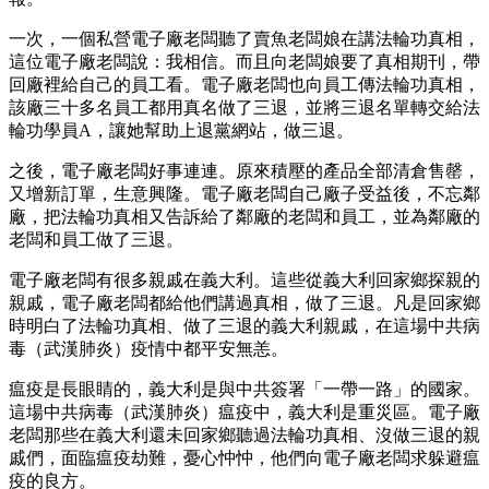
一次，一個私營電子廠老闆聽了賣魚老闆娘在講法輪功真相，
這位電子廠老闆說：我相信。而且向老闆娘要了真相期刊，帶
回廠裡給自己的員工看。電子廠老闆也向員工傳法輪功真相，
該廠三十多名員工都用真名做了三退，並將三退名單轉交給法
輪功學員
A
，讓她幫助上退黨網站，做三退。
之後，電子廠老闆好事連連。原來積壓的產品全部清倉售罄，
又增新訂單，生意興隆。電子廠老闆自己廠子受益後，不忘鄰
廠，把法輪功真相又告訴給了鄰廠的老闆和員工，並為鄰廠的
老闆和員工做了三退。
電子廠老闆有很多親戚在義大利。這些從義大利回家鄉探親的
親戚，電子廠老闆都給他們講過真相，做了三退。凡是回家鄉
時明白了法輪功真相、做了三退的義大利親戚，在這場中共病
毒（武漢肺炎）疫情中都平安無恙。
瘟疫是長眼睛的，義大利是與中共簽署「一帶一路」的國家。
這場中共病毒（武漢肺炎）瘟疫中，義大利是重災區。電子廠
老闆那些在義大利還未回家鄉聽過法輪功真相、沒做三退的親
戚們，面臨瘟疫劫難，憂心忡忡，他們向電子廠老闆求躲避瘟
疫的良方。