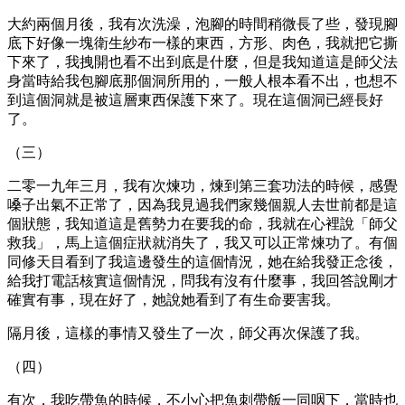
大約兩個月後，我有次洗澡，泡腳的時間稍微長了些，發現腳
底下好像一塊衛生紗布一樣的東西，方形、肉色，我就把它撕
下來了，我拽開也看不出到底是什麼，但是我知道這是師父法
身當時給我包腳底那個洞所用的，一般人根本看不出，也想不
到這個洞就是被這層東西保護下來了。現在這個洞已經長好
了。
（三）
二零一九年三月，我有次煉功，煉到第三套功法的時候，感覺
嗓子出氣不正常了，因為我見過我們家幾個親人去世前都是這
個狀態，我知道這是舊勢力在要我的命，我就在心裡說「師父
救我」，馬上這個症狀就消失了，我又可以正常煉功了。有個
同修天目看到了我這邊發生的這個情況，她在給我發正念後，
給我打電話核實這個情況，問我有沒有什麼事，我回答說剛才
確實有事，現在好了，她說她看到了有生命要害我。
隔月後，這樣的事情又發生了一次，師父再次保護了我。
（四）
有次，我吃帶魚的時候，不小心把魚刺帶飯一同咽下，當時也