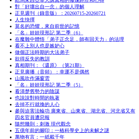
給馬來西亞華人講真相的修煉經歷和心得
對「好壞出自一念」的個人理解
正見週刊（錄音版）：20260715-20260721
人生抉擇
莫名的恐懼，來自前世的記憶
「名」娃娃現形記 第二季（6）
在魔難中體悟「弟子正念足，師有回天力」的法理
看不上別人也是嫉妒心
做個正法時期的大法弟子
欲得反失的教訓
真相期刊：《還原》（第21期）
正見廣播（音頻）：幸運不是偶然
山風吹作滿窗雲
「名」娃娃現形記 第二季（5）
看清楚舊勢力的陰謀
也說說對時間的執著
去掉不行就換的人心
參與迫害法輪功 廣東省、山東省、湖北省、河北省又有
四名官員遭惡報
隨想幾則：刺激 現代觀念
五億年前的腳印：一樁科學史上的未解之謎
萬物有言：一紙載千年