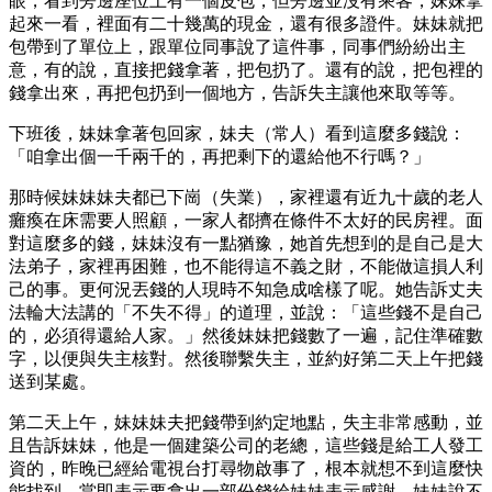
眼，看到旁邊座位上有一個皮包，但旁邊並沒有乘客，妹妹拿
起來一看，裡面有二十幾萬的現金，還有很多證件。妹妹就把
包帶到了單位上，跟單位同事說了這件事，同事們紛紛出主
意，有的說，直接把錢拿著，把包扔了。還有的說，把包裡的
錢拿出來，再把包扔到一個地方，告訴失主讓他來取等等。
下班後，妹妹拿著包回家，妹夫（常人）看到這麼多錢說：
「咱拿出個一千兩千的，再把剩下的還給他不行嗎？」
那時候妹妹妹夫都已下崗（失業），家裡還有近九十歲的老人
癱瘓在床需要人照顧，一家人都擠在條件不太好的民房裡。面
對這麼多的錢，妹妹沒有一點猶豫，她首先想到的是自己是大
法弟子，家裡再困難，也不能得這不義之財，不能做這損人利
己的事。更何況丟錢的人現時不知急成啥樣了呢。她告訴丈夫
法輪大法講的「不失不得」的道理，並說：「這些錢不是自己
的，必須得還給人家。」然後妹妹把錢數了一遍，記住準確數
字，以便與失主核對。然後聯繫失主，並約好第二天上午把錢
送到某處。
第二天上午，妹妹妹夫把錢帶到約定地點，失主非常感動，並
且告訴妹妹，他是一個建築公司的老總，這些錢是給工人發工
資的，昨晚已經給電視台打尋物啟事了，根本就想不到這麼快
能找到，當即表示要拿出一部份錢給妹妹表示感謝。妹妹說不