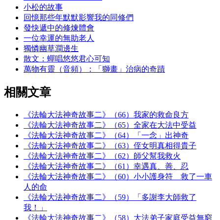
小松的故事
回憶那些年默默影響我的同修們
發快遞中的修煉體會
一位幸運的無助老人
獨憐幽草澗邊生
散文：蟬唱悠悠君心可知
萬物有靈（音頻）：「獅畫」治病的奇蹟
相關文章
《法輪大法神奇故事二》（66）我家的救命良方
《法輪大法神奇故事二》（65）全家在大法中受益
《法輪大法神奇故事二》（64）「一念」出神奇
《法輪大法神奇故事二》（63）侄女明真相得貴子
《法輪大法神奇故事二》（62）師父幫我救火
《法輪大法神奇故事二》（61）幸遇真、善、忍
《法輪大法神奇故事二》（60）小小護身符 救了一車
人的命
《法輪大法神奇故事二》（59）「多謝李大師救了
我！」
《法輪大法神奇故事二》（58）大法弟子家庭受益無窮