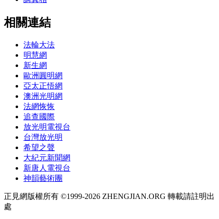
相關連結
法輪大法
明慧網
新生網
歐洲圓明網
亞太正悟網
澳洲光明網
法網恢恢
追查國際
放光明電視台
台灣放光明
希望之聲
大紀元新聞網
新唐人電視台
神韻藝術團
正見網版權所有 ©1999-2026 ZHENGJIAN.ORG 轉載請註明出
處