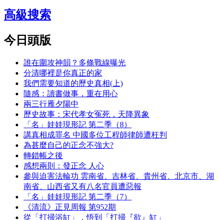
高級搜索
今日頭版
誰在圍攻神韻？多條戰線曝光
分清哪裡是你真正的家
我們需要知道的歷史真相(上)
隨感：讀書做事，重在用心
兩三行雁夕陽中
歷史故事：宋代孝女冤死，天降異象
「名」娃娃現形記 第二季（8）
講真相成罪名 中國多位工程師律師遭枉判
為甚麼自己的正念不強大?
轉錯帳之後
感想兩則：發正念 人心
參與迫害法輪功 雲南省、吉林省、貴州省、北京市、湖
南省、山西省又有八名官員遭惡報
「名」娃娃現形記 第二季（7）
《清流》正見周報 第952期
從「打掃浴缸」，悟到「打掃『欲』缸」