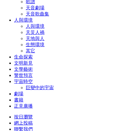
歌譜
天音劇場
天音歌曲集
人與環境
人與環境
天災人禍
天地與人
生態環境
其它
生命探索
文明新見
文學藝術
警世預言
宇宙時空
巨變中的宇宙
劇場
書籍
正見廣播
按日瀏覽
網上投稿
聯繫我們