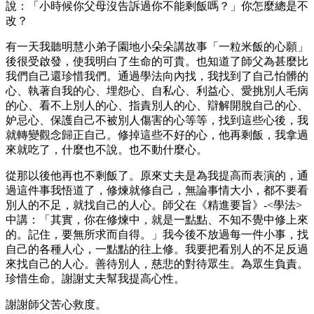
說：「小時候你父母沒告訴過你不能剩飯嗎？」你怎麼總是不
改？
有一天我聽明慧小弟子園地小朵朵講故事「一粒米飯的心願」
後很受啟發，使我明白了生命的可貴。也知道了師父為甚麼比
我們自己還珍惜我們。通過學法向內找，我找到了自己怕髒的
心、執著自我的心、埋怨心、自私心、利益心、愛挑別人毛病
的心、看不上別人的心、指責別人的心、辯解開脫自己的心、
妒忌心、保護自己不被別人傷害的心等等，找到這些心後，我
就轉變觀念歸正自己。修掉這些不好的心，他再剩飯，我拿過
來就吃了，什麼也不說。也不動什麼心。
從那以後他再也不剩飯了。原來丈夫是為我提高而表演的，通
過這件事我悟道了，修煉就修自己，無論事情大小，都不要看
別人的不足，就找自己的人心。師父在《精進要旨》-<學法>
中講：「其實，你在修煉中，就是一點點、不知不覺中修上來
的。記住，要無所求而自得。」我今後不放過每一件小事，找
自己的各種人心，一點點的往上修。我要把看別人的不足反過
來找自己的人心。善待別人，慈悲的對待眾生。為眾生負責。
珍惜生命。謝謝丈夫幫我提高心性。
謝謝師父苦心救度。