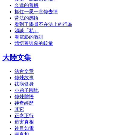
久違的善解
抓住一思一念修去情
背法的感悟
看到了學員不在法上的行為
淺談「私」
看電影的教訓
體悟善與惡的較量
大陸文集
法會文章
修煉故事
祛病健身
小弟子園地
修煉體悟
神奇經歷
其它
正念正行
迫害真相
神目如電
講真相