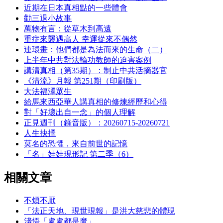
近期在日本真相點的一些體會
勸三退小故事
萬物有言：從草木到高遠
重症來襲遇高人 幸運從來不偶然
連環畫：他們都是為法而來的生命（二）
上半年中共對法輪功教師的迫害案例
講清真相（第35期）：制止中共活摘器官
《清流》月報 第251期（印刷版）
大法福澤眾生
給馬來西亞華人講真相的修煉經歷和心得
對「好壞出自一念」的個人理解
正見週刊（錄音版）：20260715-20260721
人生抉擇
莫名的恐懼，來自前世的記憶
「名」娃娃現形記 第二季（6）
相關文章
不煩不厭
「法正天地、現世現報」是洪大慈悲的體現
淺悟「處處都是魔」