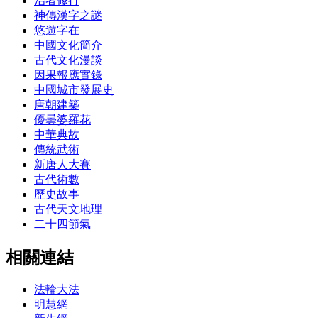
治者修行
神傳漢字之謎
悠遊字在
中國文化簡介
古代文化漫談
因果報應實錄
中國城市發展史
唐朝建築
優曇婆羅花
中華典故
傳統武術
新唐人大賽
古代術數
歷史故事
古代天文地理
二十四節氣
相關連結
法輪大法
明慧網