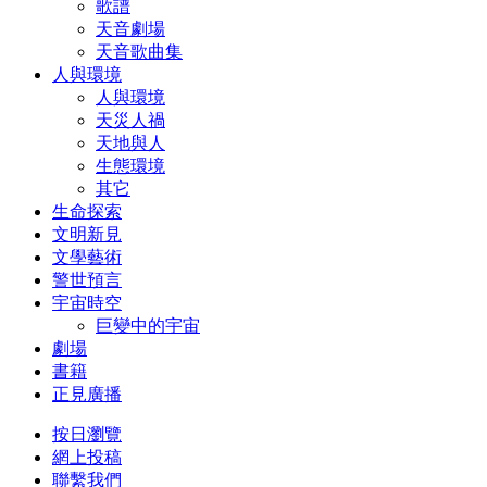
歌譜
天音劇場
天音歌曲集
人與環境
人與環境
天災人禍
天地與人
生態環境
其它
生命探索
文明新見
文學藝術
警世預言
宇宙時空
巨變中的宇宙
劇場
書籍
正見廣播
按日瀏覽
網上投稿
聯繫我們