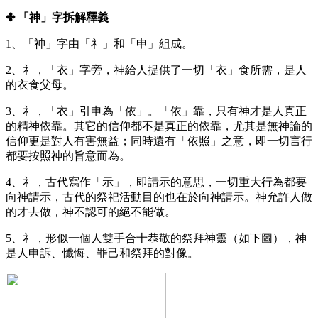
✤ 「神」字拆解釋義
1、「神」字由「礻」和「申」組成。
2、礻，「衣」字旁，神給人提供了一切「衣」食所需，是人
的衣食父母。
3、礻，「衣」引申為「依」。「依」靠，只有神才是人真正
的精神依靠。其它的信仰都不是真正的依靠，尤其是無神論的
信仰更是對人有害無益；同時還有「依照」之意，即一切言行
都要按照神的旨意而為。
4、礻，古代寫作「示」，即請示的意思，一切重大行為都要
向神請示，古代的祭祀活動目的也在於向神請示。神允許人做
的才去做，神不認可的絕不能做。
5、礻，形似一個人雙手合十恭敬的祭拜神靈（如下圖），神
是人申訴、懺悔、罪己和祭拜的對像。