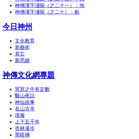
神傳漢字淺探（之二十一）：地
神傳漢字淺探（之二十）：船
今日神州
文化教育
新藝術
其它
新思維
神傳文化網專題
冥冥之中有定數
醫山夜話
神仙故事
名山古寺
漢服
上下五千年
杏林漫步
黑暗傳