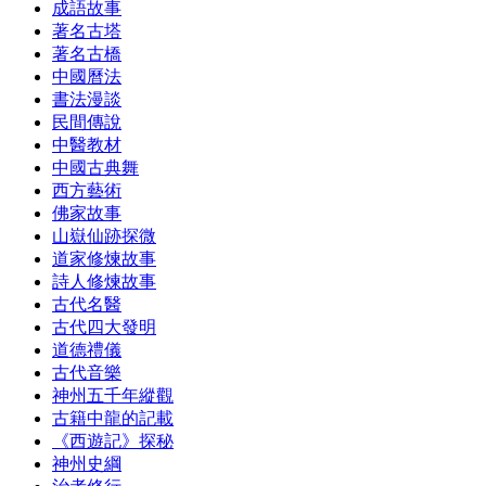
成語故事
著名古塔
著名古橋
中國曆法
書法漫談
民間傳說
中醫教材
中國古典舞
西方藝術
佛家故事
山嶽仙跡探微
道家修煉故事
詩人修煉故事
古代名醫
古代四大發明
道德禮儀
古代音樂
神州五千年縱觀
古籍中龍的記載
《西遊記》探秘
神州史綱