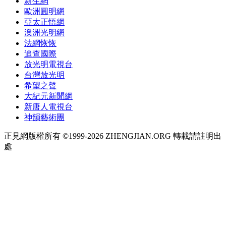
新生網
歐洲圓明網
亞太正悟網
澳洲光明網
法網恢恢
追查國際
放光明電視台
台灣放光明
希望之聲
大紀元新聞網
新唐人電視台
神韻藝術團
正見網版權所有 ©1999-2026 ZHENGJIAN.ORG 轉載請註明出
處