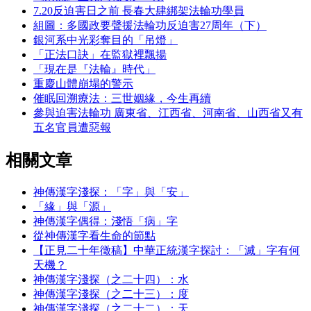
7.20反迫害日之前 長春大肆綁架法輪功學員
組圖：多國政要聲援法輪功反迫害27周年（下）
銀河系中光彩奪目的「吊燈」
「正法口訣」在監獄裡飄揚
「現在是『法輪』時代」
重慶山體崩塌的警示
催眠回溯療法：三世姻緣，今生再續
參與迫害法輪功 廣東省、江西省、河南省、山西省又有
五名官員遭惡報
相關文章
神傳漢字淺探：「字」與「安」
「緣」與「源」
神傳漢字偶得：淺悟「病」字
從神傳漢字看生命的節點
【正見二十年徵稿】中華正統漢字探討：「滅」字有何
天機？
神傳漢字淺探（之二十四）：水
神傳漢字淺探（之二十三）：度
神傳漢字淺探（之二十二）：天