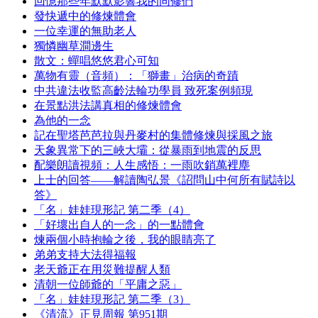
回憶那些年默默影響我的同修們
發快遞中的修煉體會
一位幸運的無助老人
獨憐幽草澗邊生
散文：蟬唱悠悠君心可知
萬物有靈（音頻）：「獅畫」治病的奇蹟
中共違法收監高齡法輪功學員 致死案例頻現
在景點洪法講真相的修煉體會
為他的一念
記在聖塔芭芭拉與丹麥村的集體修煉與採風之旅
天象異常下的三峽大壩：從暴雨到地震的反思
配樂朗讀視頻：人生感悟：一雨吹銷萬裡塵
上士的回答——解讀陶弘景《詔問山中何所有賦詩以
答》
「名」娃娃現形記 第二季（4）
「好壞出自人的一念」的一點體會
煉兩個小時抱輪之後，我的眼睛亮了
弟弟支持大法得福報
老天爺正在用災難提醒人類
清朝一位師爺的「平庸之惡」
「名」娃娃現形記 第二季（3）
《清流》正見周報 第951期