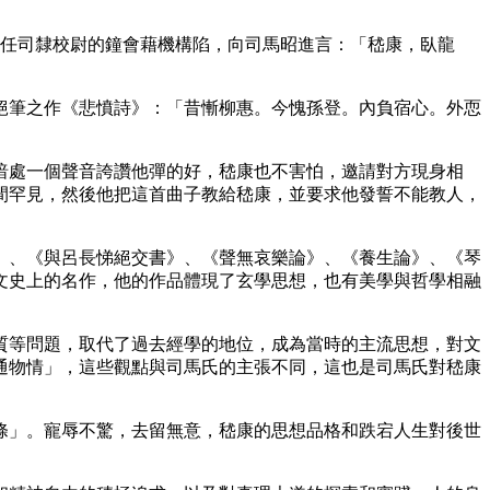
時任司隸校尉的鐘會藉機構陷，向司馬昭進言：「嵇康，臥龍
絕筆之作《悲憤詩》：「昔慚柳惠。今愧孫登。內負宿心。外恧
暗處一個聲音誇讚他彈的好，嵇康也不害怕，邀請對方現身相
間罕見，然後他把這首曲子教給嵇康，並要求他發誓不能教人，
》、《與呂長悌絕交書》、《聲無哀樂論》、《養生論》、《琴
文史上的名作，他的作品體現了玄學思想，也有美學與哲學相融
質等問題，取代了過去經學的地位，成為當時的主流思想，對文
通物情」，這些觀點與司馬氏的主張不同，這也是司馬氏對嵇康
條」。寵辱不驚，去留無意，嵇康的思想品格和跌宕人生對後世