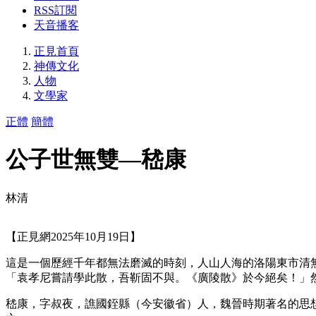
RSS訂閱
天音播客
正見首頁
神傳文化
人物
文學家
正體
簡體
公子世無雙—嵇康
林清
【正見網2025年10月19日】
這是一個歷經千年都無法磨滅的時刻，人山人海的洛陽東市清
「袁孝尼嘗請學此散，吾靳固不與。《廣陵散》於今絕矣！」
嵇康，字叔夜，譙國銍縣（今安徽省）人，魏晉時期著名的思