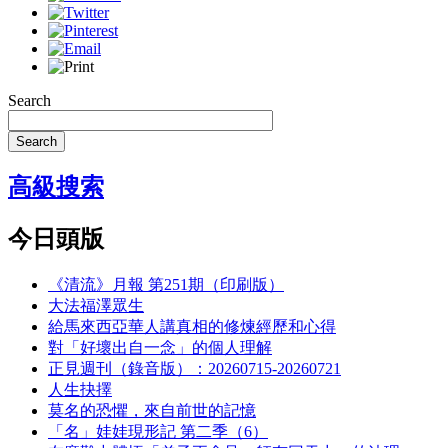
Search
Search
高級搜索
今日頭版
《清流》月報 第251期（印刷版）
大法福澤眾生
給馬來西亞華人講真相的修煉經歷和心得
對「好壞出自一念」的個人理解
正見週刊（錄音版）：20260715-20260721
人生抉擇
莫名的恐懼，來自前世的記憶
「名」娃娃現形記 第二季（6）