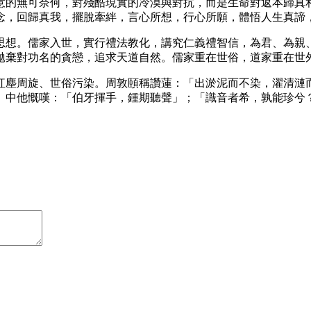
意的無可奈何，對殘酷現實的冷漠與對抗，而是生命對返本歸真
念，回歸真我，擺脫牽絆，言心所想，行心所願，體悟人生真諦
思想。儒家入世，實行禮法教化，講究仁義禮智信，為君、為親
拋棄對功名的貪戀，追求天道自然。儒家重在世俗，道家重在世
紅塵周旋、世俗污染。周敦頤稱讚蓮：「出淤泥而不染，濯清漣
》中他慨嘆：「伯牙揮手，鍾期聽聲」；「識音者希，孰能珍兮