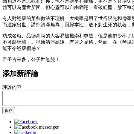
隱和退不是悲觀和消極，也不是躺平和擺爛，更不是對官場失
體可以為塵世所困，但心靈可以自由翱翔，看破紅塵，放下執
有人對嵇康的某些做法不理解，大機率是用了世俗眼光和儒家
而道家出世，講究清淨無為，回歸本性，放下對生死的執著，
功成名就、品德高尚的人容易被推崇和尊敬，但是他們少不了
不可褻玩焉」。嵇康清淨高遠，有蓮之品格，然而，在《琴賦
能不令嵇康傷感？
君子古來多，公子世無雙！
添加新評論
評論內容
保存