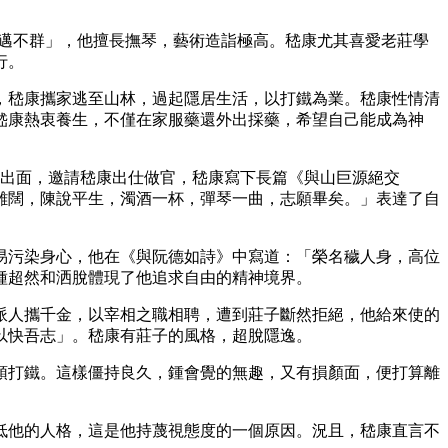
遠邁不群」，他擅長撫琴，藝術造詣極高。嵇康尤其喜愛老莊學
行。
，嵇康攜家逃至山林，過起隱居生活，以打鐵為業。嵇康性情清
嵇康熱衷養生，不僅在家服藥還外出採藥，希望自己能成為神
濤出面，邀請嵇康出仕做官，嵇康寫下長篇《與山巨源絕交
離闊，陳說平生，濁酒一杯，彈琴一曲，志願畢矣。」表達了自
易污染身心，他在《與阮德如詩》中寫道：「榮名穢人身，高位
種超然和洒脫體現了他追求自由的精神境界。
派人攜千金，以宰相之職相聘，遭到莊子斷然拒絕，他給來使的
以快吾志」。嵇康有莊子的風格，超脫隱逸。
頭打鐵。這樣僵持良久，鍾會覺的無趣，又有損顏面，便打算離
低他的人格，這是他持蔑視態度的一個原因。況且，嵇康直言不