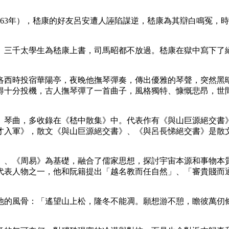
63年），嵇康的好友呂安遭人誣陷謀逆，嵇康為其辯白鳴冤，
。三千太學生為嵇康上書，司馬昭都不放過。嵇康在獄中寫下了
洛西時投宿華陽亭，夜晚他撫琴彈奏，傳出優雅的琴聲，突然黑
得十分投機，古人撫琴彈了一首曲子，風格獨特、慷慨悲昂，世
、琴曲，多收錄在《嵇中散集》中。代表作有《與山巨源絕交書
才入軍》，散文《與山巨源絕交書》、《與呂長悌絕交書》是散
》、《周易》為基礎，融合了儒家思想，探討宇宙本源和事物本
代表人物之一，他和阮籍提出「越名教而任自然」、「審貴賤而
他的風骨：「遙望山上松，隆冬不能凋。願想游不憩，瞻彼萬仞