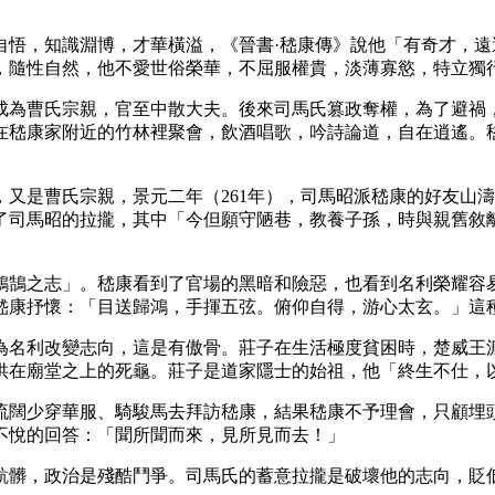
自悟，知識淵博，才華橫溢，《晉書·嵇康傳》說他「有奇才，
，隨性自然，他不愛世俗榮華，不屈服權貴，淡薄寡慾，特立獨
成為曹氏宗親，官至中散大夫。後來司馬氏篡政奪權，為了避禍
在嵇康家附近的竹林裡聚會，飲酒唱歌，吟詩論道，自在逍遙。
又是曹氏宗親，景元二年（261年），司馬昭派嵇康的好友山
了司馬昭的拉攏，其中「今但願守陋巷，教養子孫，時與親舊敘
鴻鵠之志」。嵇康看到了官場的黑暗和險惡，也看到名利榮耀容
嵇康抒懷：「目送歸鴻，手揮五弦。俯仰自得，游心太玄。」這
為名利改變志向，這是有傲骨。莊子在生活極度貧困時，楚威王
供在廟堂之上的死龜。莊子是道家隱士的始祖，他「終生不仕，
流闊少穿華服、騎駿馬去拜訪嵇康，結果嵇康不予理會，只顧埋
不悅的回答：「聞所聞而來，見所見而去！」
骯髒，政治是殘酷鬥爭。司馬氏的蓄意拉攏是破壞他的志向，貶