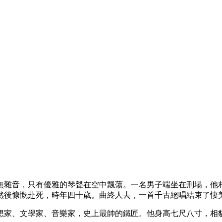
無雜音，只有優雅的琴聲在空中飄蕩。一名男子端坐在刑場，他
然後慷慨赴死，時年四十歲。曲終人去，一首千古絕唱結束了悽
想家、文學家、音樂家，史上最帥的鐵匠。他身高七尺八寸，相