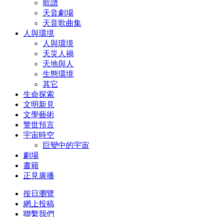
歌譜
天音劇場
天音歌曲集
人與環境
人與環境
天災人禍
天地與人
生態環境
其它
生命探索
文明新見
文學藝術
警世預言
宇宙時空
巨變中的宇宙
劇場
書籍
正見廣播
按日瀏覽
網上投稿
聯繫我們