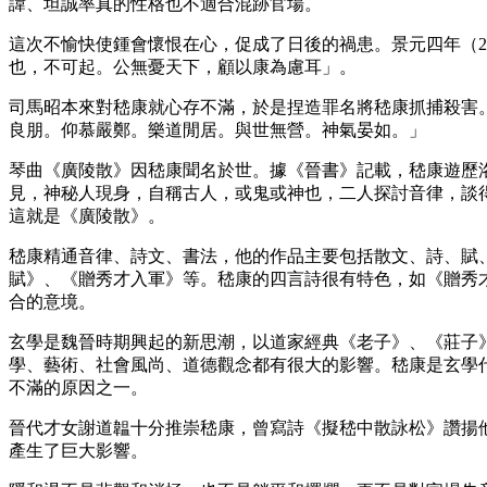
諱、坦誠率真的性格也不適合混跡官場。
這次不愉快使鍾會懷恨在心，促成了日後的禍患。景元四年（2
也，不可起。公無憂天下，顧以康為慮耳」。
司馬昭本來對嵇康就心存不滿，於是捏造罪名將嵇康抓捕殺害
良朋。仰慕嚴鄭。樂道閒居。與世無營。神氣晏如。」
琴曲《廣陵散》因嵇康聞名於世。據《晉書》記載，嵇康遊歷
見，神秘人現身，自稱古人，或鬼或神也，二人探討音律，談
這就是《廣陵散》。
嵇康精通音律、詩文、書法，他的作品主要包括散文、詩、賦
賦》、《贈秀才入軍》等。嵇康的四言詩很有特色，如《贈秀
合的意境。
玄學是魏晉時期興起的新思潮，以道家經典《老子》、《莊子
學、藝術、社會風尚、道德觀念都有很大的影響。嵇康是玄學
不滿的原因之一。
晉代才女謝道韞十分推崇嵇康，曾寫詩《擬嵇中散詠松》讚揚
產生了巨大影響。