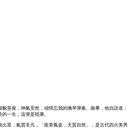
相貌英俊，神氣安然，傾情忘我的撫琴彈奏。曲畢，他自語道：
美的一生，這便是嵇康。
貌出眾，氣質非凡，「龍章鳳姿，天質自然」，是古代四大美男