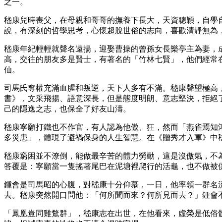
之一。
嵇康兒時喪父，在母親和哥哥的撫養下長大，天資聰穎，自學
說，有深刻的哲學思考，心懷超脫世俗的志向，喜歡清靜無為
嵇康年紀輕輕就聲名遠揚，迎娶曹操的曾孫女長樂亭主為妻，
高，交往的朋友多是賢士，有著名的「竹林七賢」，他們經常
仙。
司馬氏奪權充滿血腥和叛逆，天下人多有不滿。嵇康聲望極高，
書》，文采飛揚、語意深長，但是態度明朗、意志堅決，拒絕
己的隱逸之志，也保全了好友山濤。
嵇康寧願打鐵也不作官，有人認為他傲、狂，然而「燕雀焉知
多災患」，體現了避禍保身的人生智慧。在《贈秀才入軍》中
嵇康窮困並不潦倒，能做最辛苦的體力勞動，這是沒傲氣，不
答覆是：寧願當一隻搖著尾巴在泥塘裡爬行的活龜，也不做被
鍾會是司馬昭的心腹，對嵇康十分仰慕，一日，他率領一群名
去。嵇康突然開口問他：「何所聞而來？何所見而去？」鍾會
「鳳凰豈同雞鶩群」，嵇康志在出世，在他看來，虛榮是低俗