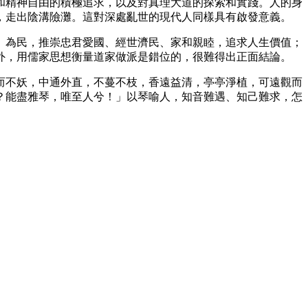
和精神自由的積極追求，以及對真理大道的探索和實踐。人的身
，走出陰溝險灘。這對深處亂世的現代人同樣具有啟發意義。
、為民，推崇忠君愛國、經世濟民、家和親睦，追求人生價值；
外，用儒家思想衡量道家做派是錯位的，很難得出正面結論。
而不妖，中通外直，不蔓不枝，香遠益清，亭亭淨植，可遠觀而
？能盡雅琴，唯至人兮！」以琴喻人，知音難遇、知己難求，怎