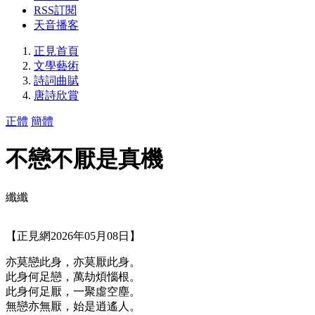
RSS訂閱
天音播客
正見首頁
文學藝術
詩詞曲賦
唐詩欣賞
正體
簡體
不戀不厭是真機
纖纖
【正見網2026年05月08日】
亦莫戀此身，亦莫厭此身。
此身何足戀，萬劫煩惱根。
此身何足厭，一聚虛空塵。
無戀亦無厭，始是逍遙人。