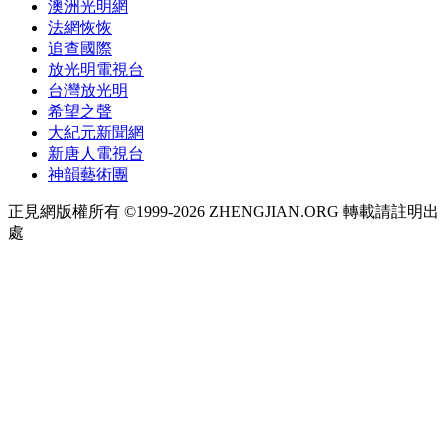
澳洲光明網
法網恢恢
追查國際
放光明電視台
台灣放光明
希望之聲
大紀元新聞網
新唐人電視台
神韻藝術團
正見網版權所有 ©1999-2026 ZHENGJIAN.ORG 轉載請註明出
處