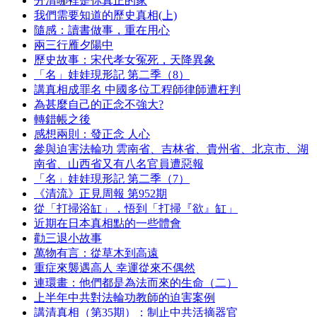
分清哪裡是你真正的家
我們需要知道的歷史真相(上)
隨感：讀書做事，重在用心
兩三行雁夕陽中
歷史故事：宋代孝女冤死，天降異象
「名」娃娃現形記 第二季（8）
講真相成罪名 中國多位工程師律師遭枉判
為甚麼自己的正念不強大?
轉錯帳之後
感想兩則：發正念 人心
參與迫害法輪功 雲南省、吉林省、貴州省、北京市、湖
南省、山西省又有八名官員遭惡報
「名」娃娃現形記 第二季（7）
《清流》正見周報 第952期
從「打掃浴缸」，悟到「打掃『欲』缸」
近期在日本真相點的一些體會
勸三退小故事
萬物有言：從草木到高遠
重症來襲遇高人 幸運從來不偶然
連環畫：他們都是為法而來的生命（二）
上半年中共對法輪功教師的迫害案例
講清真相（第35期）：制止中共活摘器官