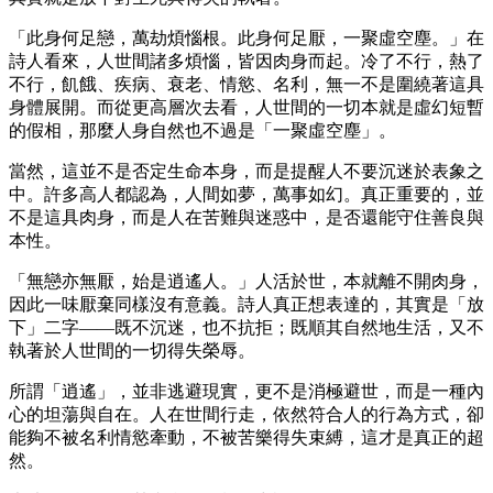
「此身何足戀，萬劫煩惱根。此身何足厭，一聚虛空塵。」在
詩人看來，人世間諸多煩惱，皆因肉身而起。冷了不行，熱了
不行，飢餓、疾病、衰老、情慾、名利，無一不是圍繞著這具
身體展開。而從更高層次去看，人世間的一切本就是虛幻短暫
的假相，那麼人身自然也不過是「一聚虛空塵」。
當然，這並不是否定生命本身，而是提醒人不要沉迷於表象之
中。許多高人都認為，人間如夢，萬事如幻。真正重要的，並
不是這具肉身，而是人在苦難與迷惑中，是否還能守住善良與
本性。
「無戀亦無厭，始是逍遙人。」人活於世，本就離不開肉身，
因此一味厭棄同樣沒有意義。詩人真正想表達的，其實是「放
下」二字——既不沉迷，也不抗拒；既順其自然地生活，又不
執著於人世間的一切得失榮辱。
所謂「逍遙」，並非逃避現實，更不是消極避世，而是一種內
心的坦蕩與自在。人在世間行走，依然符合人的行為方式，卻
能夠不被名利情慾牽動，不被苦樂得失束縛，這才是真正的超
然。