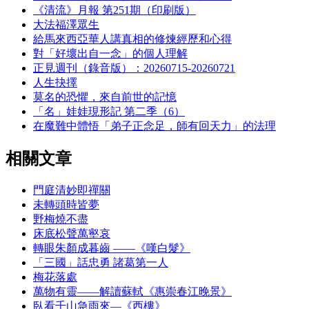
《清流》月報 第251期（印刷版）
大法福澤眾生
給馬來西亞華人講真相的修煉經歷和心得
對「好壞出自一念」的個人理解
正見週刊（錄音版）：20260715-20260721
人生抉擇
莫名的恐懼，來自前世的記憶
「名」娃娃現形記 第二季（6）
在魔難中體悟「弟子正念足，師有回天力」的法理
相關文章
門庭清妙即禪關
未轉頭時皆夢
野梅燒不盡
床底松聲萬壑哀
轉眼朱顏成暮齒 ——《嘆白髮》
「三國」話忠勇 諸葛第一人
梅花落處
萬物有靈——解讀蘇軾《惠崇春江晚景》
臥看千山急雨來—《西樓》