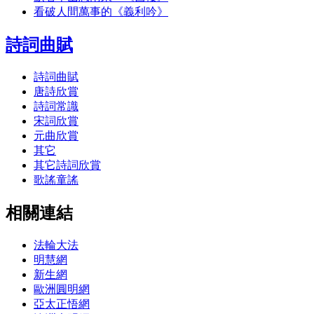
看破人間萬事的《義利吟》
詩詞曲賦
詩詞曲賦
唐詩欣賞
詩詞常識
宋詞欣賞
元曲欣賞
其它
其它詩詞欣賞
歌謠童謠
相關連結
法輪大法
明慧網
新生網
歐洲圓明網
亞太正悟網