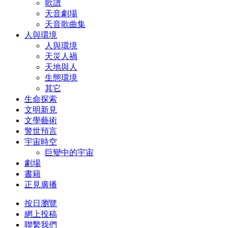
歌譜
天音劇場
天音歌曲集
人與環境
人與環境
天災人禍
天地與人
生態環境
其它
生命探索
文明新見
文學藝術
警世預言
宇宙時空
巨變中的宇宙
劇場
書籍
正見廣播
按日瀏覽
網上投稿
聯繫我們