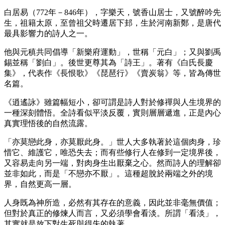
白居易（772年－846年），字樂天，號香山居士，又號醉吟先
生，祖籍太原，至曾祖父時遷居下邽，生於河南新鄭，是唐代
最具影響力的詩人之一。
他與元稹共同倡導「新樂府運動」，世稱「元白」；又與劉禹
錫並稱「劉白」。後世更尊其為「詩王」。著有《白氏長慶
集》，代表作《長恨歌》《琵琶行》《賣炭翁》等，皆為傳世
名篇。
《逍遙詠》雖篇幅短小，卻可謂是詩人對於修禪與人生境界的
一種深刻體悟。全詩看似平淡反覆，實則層層遞進，正是內心
真實理悟後的自然流露。
「亦莫戀此身，亦莫厭此身。」世人大多執著於這個肉身，珍
惜它、維護它，唯恐失去；而有些修行人在修到一定境界後，
又容易走向另一端，對肉身生出厭棄之心。然而詩人的理解卻
並非如此，而是「不戀亦不厭」。這種超脫於兩端之外的境
界，自然更高一層。
人身既為神所造，必然有其存在的意義，因此並非毫無價值；
但對於真正的修煉人而言，又必須學會看淡。所謂「看淡」，
其實就是放下對生死與得失的執著。