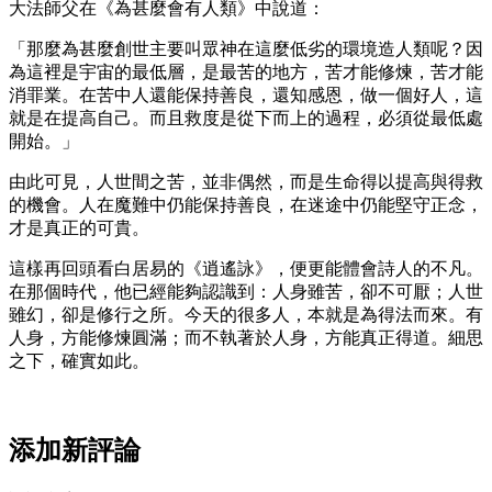
大法師父在《為甚麼會有人類》中說道：
「那麼為甚麼創世主要叫眾神在這麼低劣的環境造人類呢？因
為這裡是宇宙的最低層，是最苦的地方，苦才能修煉，苦才能
消罪業。在苦中人還能保持善良，還知感恩，做一個好人，這
就是在提高自己。而且救度是從下而上的過程，必須從最低處
開始。」
由此可見，人世間之苦，並非偶然，而是生命得以提高與得救
的機會。人在魔難中仍能保持善良，在迷途中仍能堅守正念，
才是真正的可貴。
這樣再回頭看白居易的《逍遙詠》，便更能體會詩人的不凡。
在那個時代，他已經能夠認識到：人身雖苦，卻不可厭；人世
雖幻，卻是修行之所。今天的很多人，本就是為得法而來。有
人身，方能修煉圓滿；而不執著於人身，方能真正得道。細思
之下，確實如此。
添加新評論