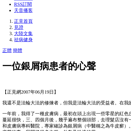
RSS訂閱
天音播客
正見首頁
見證
大陸文集
祛病健身
正體
簡體
一位銀屑病患者的心聲
【正見網2007年06月19日】
我還不是法輪大法的修煉者，但我是法輪大法的受益者。在我
一年前，我得了一種皮膚病，最初在頭上出現一些零星的紅色
蔓延很快，三、四個月後，幾乎遍布整個頭部，去理髮店沒有
和皮膚病專科醫院，專家確診為銀屑病（中醫稱之為牛皮癬）