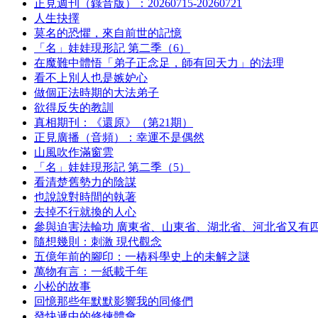
正見週刊（錄音版）：20260715-20260721
人生抉擇
莫名的恐懼，來自前世的記憶
「名」娃娃現形記 第二季（6）
在魔難中體悟「弟子正念足，師有回天力」的法理
看不上別人也是嫉妒心
做個正法時期的大法弟子
欲得反失的教訓
真相期刊：《還原》（第21期）
正見廣播（音頻）：幸運不是偶然
山風吹作滿窗雲
「名」娃娃現形記 第二季（5）
看清楚舊勢力的陰謀
也說說對時間的執著
去掉不行就換的人心
參與迫害法輪功 廣東省、山東省、湖北省、河北省又有
隨想幾則：刺激 現代觀念
五億年前的腳印：一樁科學史上的未解之謎
萬物有言：一紙載千年
小松的故事
回憶那些年默默影響我的同修們
發快遞中的修煉體會