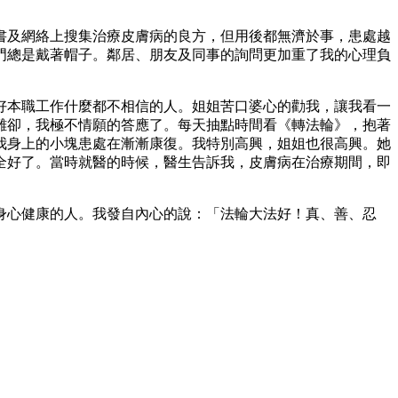
書及網絡上搜集治療皮膚病的良方，但用後都無濟於事，患處越
門總是戴著帽子。鄰居、朋友及同事的詢問更加重了我的心理負
好本職工作什麼都不相信的人。姐姐苦口婆心的勸我，讓我看一
難卻，我極不情願的答應了。每天抽點時間看《轉法輪》，抱著
我身上的小塊患處在漸漸康復。我特別高興，姐姐也很高興。她
全好了。當時就醫的時候，醫生告訴我，皮膚病在治療期間，即
身心健康的人。我發自內心的說：「法輪大法好！真、善、忍