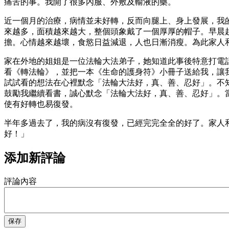
痛苦的事。我開了很多內服、外敷及輸液的藥。
近一個月的治療，病情並未好轉，反而向腿上、身上發展，我
來越多，面積越來越大，整個頭象戴了一個厚厚的帽子。早晨
擔。心情越來越壞，食慾日益減退，人也日漸消瘦。為此家人
家在外地的姐姐是一位法輪大法弟子，她知道此事後特意打電
看《轉法輪》，並把一本《生命的護身符》小冊子送給我，讓
試試看的想法在心裡默念「法輪大法好，真、善、忍好」。不
鼓勵我繼續看書，誠心默念「法輪大法好，真、善、忍好」。
使有好轉也易復發。
半年多過去了，我的病沒有復發，已經完完全全的好了。家人
好！」
添加新評論
評論內容
保存