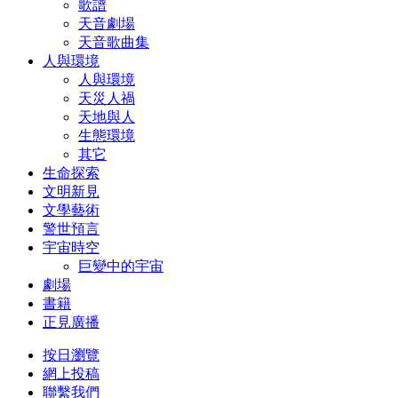
歌譜
天音劇場
天音歌曲集
人與環境
人與環境
天災人禍
天地與人
生態環境
其它
生命探索
文明新見
文學藝術
警世預言
宇宙時空
巨變中的宇宙
劇場
書籍
正見廣播
按日瀏覽
網上投稿
聯繫我們