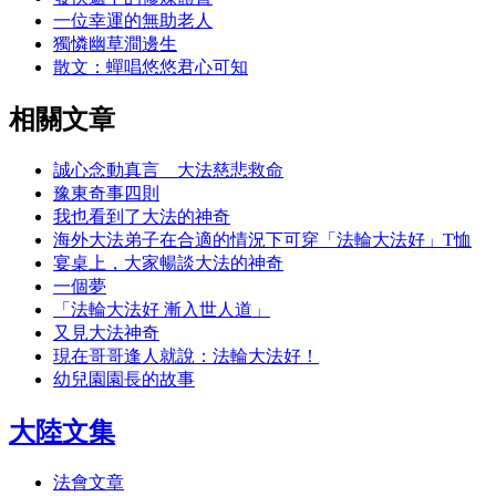
一位幸運的無助老人
獨憐幽草澗邊生
散文：蟬唱悠悠君心可知
相關文章
誠心念動真言 大法慈悲救命
豫東奇事四則
我也看到了大法的神奇
海外大法弟子在合適的情況下可穿「法輪大法好」T恤
宴桌上，大家暢談大法的神奇
一個夢
「法輪大法好 漸入世人道」
又見大法神奇
現在哥哥逢人就說：法輪大法好！
幼兒園園長的故事
大陸文集
法會文章