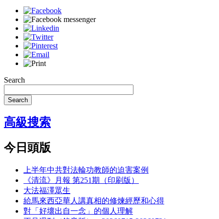
Search
Search
高級搜索
今日頭版
上半年中共對法輪功教師的迫害案例
《清流》月報 第251期（印刷版）
大法福澤眾生
給馬來西亞華人講真相的修煉經歷和心得
對「好壞出自一念」的個人理解