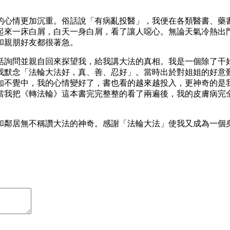
的心情更加沉重。俗話說「有病亂投醫」，我便在各類醫書、藥
起來一床白屑，白天一身白屑，看了讓人噁心。無論天氣冷熱出
和親朋好友都很著急。
話詢問並親自回來探望我，給我講大法的真相。我是一個除了干
我默念「法輪大法好，真、善、忍好」。當時出於對姐姐的好意
知不覺中，我的心情變好了，書也看的越來越投入，更神奇的是
當我把《轉法輪》這本書完完整整的看了兩遍後，我的皮膚病完
和鄰居無不稱讚大法的神奇。感謝「法輪大法」使我又成為一個