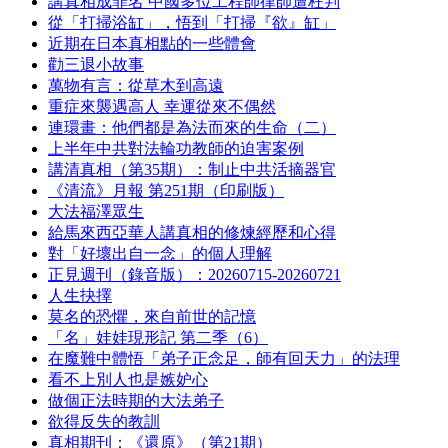
講真相成罪名 中國多位工程師律師遭枉判
從「打掃浴缸」，悟到「打掃『欲』缸」
近期在日本真相點的一些體會
勸三退小故事
萬物有言：從草木到高遠
重症來襲遇高人 幸運從來不偶然
連環畫：他們都是為法而來的生命（二）
上半年中共對法輪功教師的迫害案例
講清真相（第35期）：制止中共活摘器官
《清流》月報 第251期（印刷版）
大法福澤眾生
給馬來西亞華人講真相的修煉經歷和心得
對「好壞出自一念」的個人理解
正見週刊（錄音版）：20260715-20260721
人生抉擇
莫名的恐懼，來自前世的記憶
「名」娃娃現形記 第二季（6）
在魔難中體悟「弟子正念足，師有回天力」的法理
看不上別人也是嫉妒心
做個正法時期的大法弟子
欲得反失的教訓
真相期刊：《還原》（第21期）