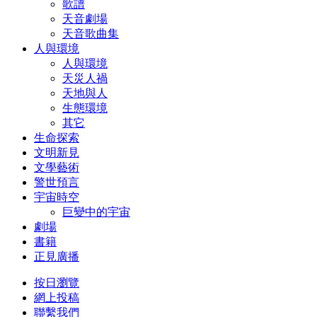
歌譜
天音劇場
天音歌曲集
人與環境
人與環境
天災人禍
天地與人
生態環境
其它
生命探索
文明新見
文學藝術
警世預言
宇宙時空
巨變中的宇宙
劇場
書籍
正見廣播
按日瀏覽
網上投稿
聯繫我們