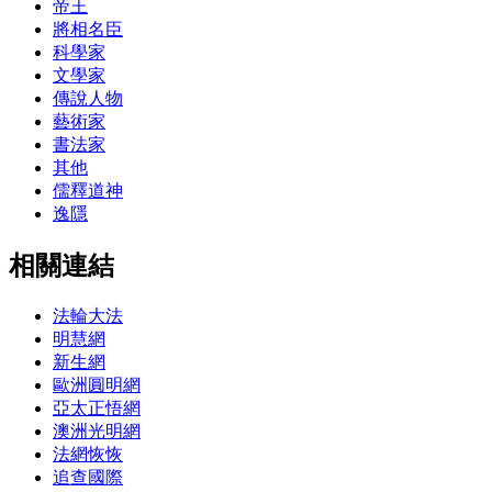
帝王
將相名臣
科學家
文學家
傳說人物
藝術家
書法家
其他
儒釋道神
逸隱
相關連結
法輪大法
明慧網
新生網
歐洲圓明網
亞太正悟網
澳洲光明網
法網恢恢
追查國際