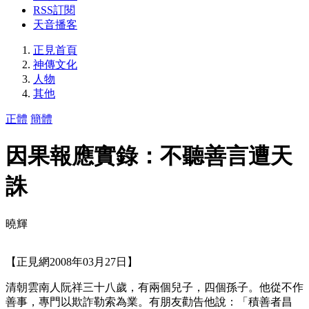
RSS訂閱
天音播客
正見首頁
神傳文化
人物
其他
正體
簡體
因果報應實錄：不聽善言遭天
誅
曉輝
【正見網2008年03月27日】
清朝雲南人阮祥三十八歲，有兩個兒子，四個孫子。他從不作
善事，專門以欺詐勒索為業。有朋友勸告他說：「積善者昌