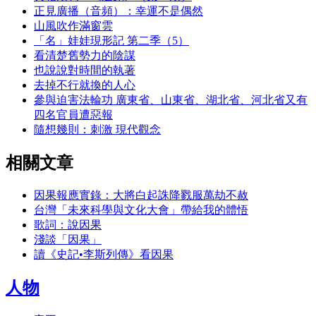
正見廣播（音頻）：幸運不是偶然
山風吹作滿窗雲
「名」娃娃現形記 第二季（5）
看清楚舊勢力的陰謀
也說說對時間的執著
去掉不行就換的人心
參與迫害法輪功 廣東省、山東省、湖北省、河北省又有
四名官員遭惡報
隨想幾則：刺激 現代觀念
相關文章
因果報應實錄：大將白起誅降戮服萬劫不赦
台灣「未來科學與文化大會」帶給我的體悟
歌詞：說因果
淺談「因果」
讀《史記•李斯列傳》看因果
人物