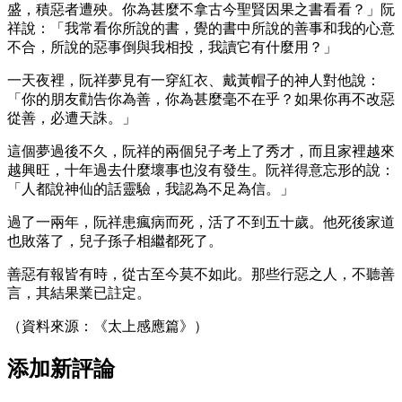
盛，積惡者遭殃。你為甚麼不拿古今聖賢因果之書看看？」阮
祥說：「我常看你所說的書，覺的書中所說的善事和我的心意
不合，所說的惡事倒與我相投，我讀它有什麼用？」
一天夜裡，阮祥夢見有一穿紅衣、戴黃帽子的神人對他說：
「你的朋友勸告你為善，你為甚麼毫不在乎？如果你再不改惡
從善，必遭天誅。」
這個夢過後不久，阮祥的兩個兒子考上了秀才，而且家裡越來
越興旺，十年過去什麼壞事也沒有發生。阮祥得意忘形的說：
「人都說神仙的話靈驗，我認為不足為信。」
過了一兩年，阮祥患瘋病而死，活了不到五十歲。他死後家道
也敗落了，兒子孫子相繼都死了。
善惡有報皆有時，從古至今莫不如此。那些行惡之人，不聽善
言，其結果業已註定。
（資料來源：《太上感應篇》）
添加新評論