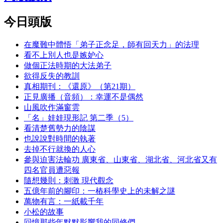
今日頭版
在魔難中體悟「弟子正念足，師有回天力」的法理
看不上別人也是嫉妒心
做個正法時期的大法弟子
欲得反失的教訓
真相期刊：《還原》（第21期）
正見廣播（音頻）：幸運不是偶然
山風吹作滿窗雲
「名」娃娃現形記 第二季（5）
看清楚舊勢力的陰謀
也說說對時間的執著
去掉不行就換的人心
參與迫害法輪功 廣東省、山東省、湖北省、河北省又有
四名官員遭惡報
隨想幾則：刺激 現代觀念
五億年前的腳印：一樁科學史上的未解之謎
萬物有言：一紙載千年
小松的故事
回憶那些年默默影響我的同修們