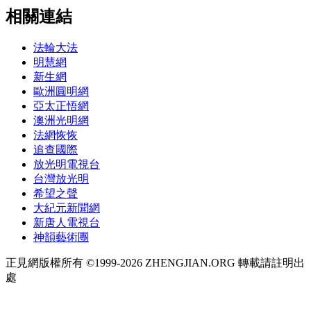
相關連結
法輪大法
明慧網
新生網
歐洲圓明網
亞太正悟網
澳洲光明網
法網恢恢
追查國際
放光明電視台
台灣放光明
希望之聲
大紀元新聞網
新唐人電視台
神韻藝術團
正見網版權所有 ©1999-2026 ZHENGJIAN.ORG 轉載請註明出
處