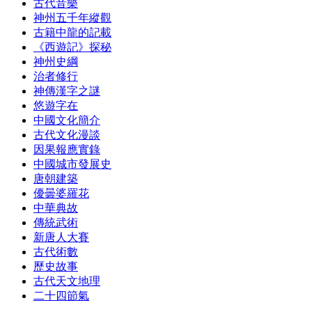
古代音樂
神州五千年縱觀
古籍中龍的記載
《西遊記》探秘
神州史綱
治者修行
神傳漢字之謎
悠遊字在
中國文化簡介
古代文化漫談
因果報應實錄
中國城市發展史
唐朝建築
優曇婆羅花
中華典故
傳統武術
新唐人大賽
古代術數
歷史故事
古代天文地理
二十四節氣