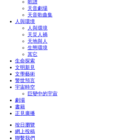
歌譜
天音劇場
天音歌曲集
人與環境
人與環境
天災人禍
天地與人
生態環境
其它
生命探索
文明新見
文學藝術
警世預言
宇宙時空
巨變中的宇宙
劇場
書籍
正見廣播
按日瀏覽
網上投稿
聯繫我們