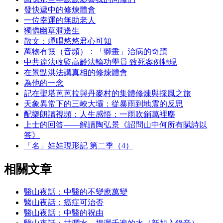
發快遞中的修煉體會
一位幸運的無助老人
獨憐幽草澗邊生
散文：蟬唱悠悠君心可知
萬物有靈（音頻）：「獅畫」治病的奇蹟
中共違法收監高齡法輪功學員 致死案例頻現
在景點洪法講真相的修煉體會
為他的一念
記在聖塔芭芭拉與丹麥村的集體修煉與採風之旅
天象異常下的三峽大壩：從暴雨到地震的反思
配樂朗讀視頻：人生感悟：一雨吹銷萬裡塵
上士的回答——解讀陶弘景《詔問山中何所有賦詩以
答》
「名」娃娃現形記 第二季（4）
相關文章
醫山夜話：中醫的不變應萬變
醫山夜話：癌症可治否
醫山夜話：中醫的祝由