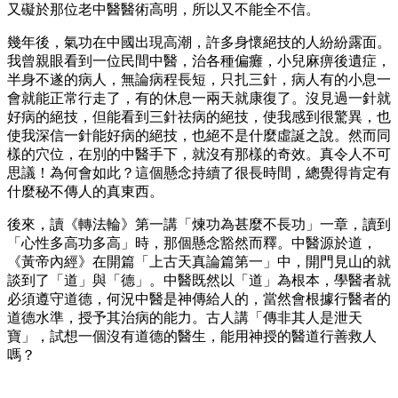
又礙於那位老中醫醫術高明，所以又不能全不信。
幾年後，氣功在中國出現高潮，許多身懷絕技的人紛紛露面。
我曾親眼看到一位民間中醫，治各種偏癱，小兒麻痹後遺症，
半身不遂的病人，無論病程長短，只扎三針，病人有的小息一
會就能正常行走了，有的休息一兩天就康復了。沒見過一針就
好病的絕技，但能看到三針祛病的絕技，使我感到很驚異，也
使我深信一針能好病的絕技，也絕不是什麼虛誕之說。然而同
樣的穴位，在別的中醫手下，就沒有那樣的奇效。真令人不可
思議！為何會如此？這個懸念持續了很長時間，總覺得肯定有
什麼秘不傳人的真東西。
後來，讀《轉法輪》第一講「煉功為甚麼不長功」一章，讀到
「心性多高功多高」時，那個懸念豁然而釋。中醫源於道，
《黃帝內經》在開篇「上古天真論篇第一」中，開門見山的就
談到了「道」與「德」。中醫既然以「道」為根本，學醫者就
必須遵守道德，何況中醫是神傳給人的，當然會根據行醫者的
道德水準，授予其治病的能力。古人講「傳非其人是泄天
寶」，試想一個沒有道德的醫生，能用神授的醫道行善救人
嗎？