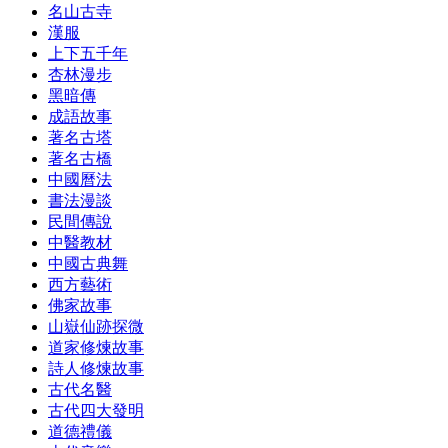
名山古寺
漢服
上下五千年
杏林漫步
黑暗傳
成語故事
著名古塔
著名古橋
中國曆法
書法漫談
民間傳說
中醫教材
中國古典舞
西方藝術
佛家故事
山嶽仙跡探微
道家修煉故事
詩人修煉故事
古代名醫
古代四大發明
道德禮儀