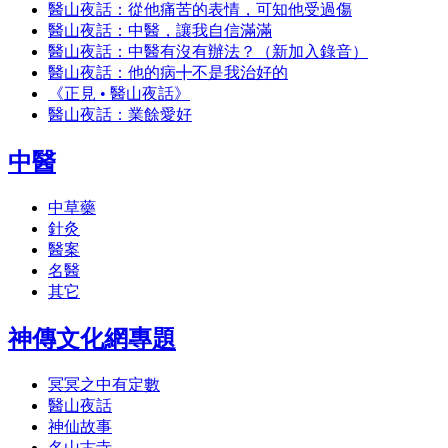
醫山夜話：從他痛苦的表情，可知他受過傷
醫山夜話：中醫，讓我自信滿滿
醫山夜話：中醫有沒有辦法？（新加入錄音）
醫山夜話：他的病╋不是我治好的
《正見 • 醫山夜話》
醫山夜話：業餘愛好
中醫
中草藥
針灸
醫案
名醫
其它
神傳文化網專題
冥冥之中有定數
醫山夜話
神仙故事
名山古寺