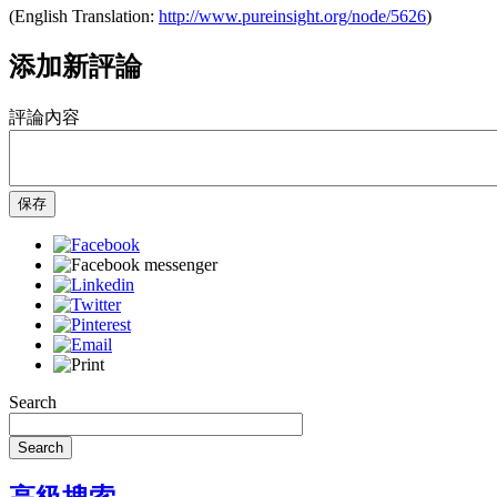
(English Translation:
http://www.pureinsight.org/node/5626
)
添加新評論
評論內容
保存
Search
Search