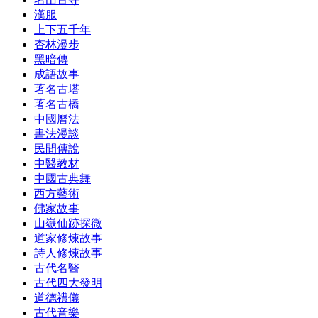
漢服
上下五千年
杏林漫步
黑暗傳
成語故事
著名古塔
著名古橋
中國曆法
書法漫談
民間傳說
中醫教材
中國古典舞
西方藝術
佛家故事
山嶽仙跡探微
道家修煉故事
詩人修煉故事
古代名醫
古代四大發明
道德禮儀
古代音樂