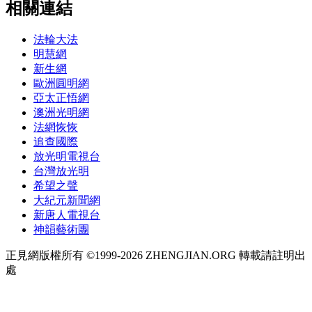
相關連結
法輪大法
明慧網
新生網
歐洲圓明網
亞太正悟網
澳洲光明網
法網恢恢
追查國際
放光明電視台
台灣放光明
希望之聲
大紀元新聞網
新唐人電視台
神韻藝術團
正見網版權所有 ©1999-2026 ZHENGJIAN.ORG 轉載請註明出
處