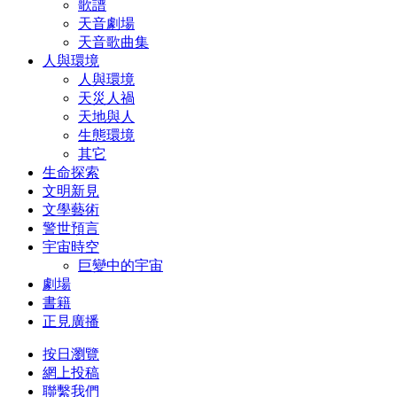
歌譜
天音劇場
天音歌曲集
人與環境
人與環境
天災人禍
天地與人
生態環境
其它
生命探索
文明新見
文學藝術
警世預言
宇宙時空
巨變中的宇宙
劇場
書籍
正見廣播
按日瀏覽
網上投稿
聯繫我們