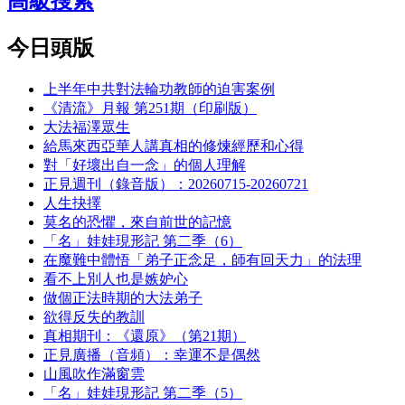
高級搜索
今日頭版
上半年中共對法輪功教師的迫害案例
《清流》月報 第251期（印刷版）
大法福澤眾生
給馬來西亞華人講真相的修煉經歷和心得
對「好壞出自一念」的個人理解
正見週刊（錄音版）：20260715-20260721
人生抉擇
莫名的恐懼，來自前世的記憶
「名」娃娃現形記 第二季（6）
在魔難中體悟「弟子正念足，師有回天力」的法理
看不上別人也是嫉妒心
做個正法時期的大法弟子
欲得反失的教訓
真相期刊：《還原》（第21期）
正見廣播（音頻）：幸運不是偶然
山風吹作滿窗雲
「名」娃娃現形記 第二季（5）