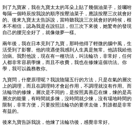
到了九寶家，我在九寶太太的耳朵上貼了幾個油菜子，並囑咐
每隔一個時辰按我說的順序按壓油菜子，應該按壓三次就會好
的。後來九寶太太告訴說，當時聽我說三次就會好的時候，根
本不相信，認為我是在說狂話，但三次下來後，她驚奇的發現
自己的腰完全好了，就像做夢一樣。
兩年後，我在日本見到了九寶，那時他得了輕微的腦中風，生
活受到了影響。他的境遇使我感到人生真是無常。他請我給他
治病。我對他說，現在有一種功法，叫法輪功，非常好，任何
人都非常容易學煉，而且不收費，我也在修煉這個功法。你
學，我可以義務教你。
九寶問，什麼原理呢？我說陰陽五行的方法，只是在氣的層次
上的調理，而且在調理時才會起作用，不調理就沒有作用。而
法輪功的修煉，層次是不同的，是按照真善忍在煉，煉的是高
層次的能量，有時間就多煉，沒時間就少煉，沒有場地時間的
限制，非常方便，只要按照法輪功的要求去做，對誰都是非常
有益的。
後來九寶告訴我說，他煉了法輪功後，感覺非常好。