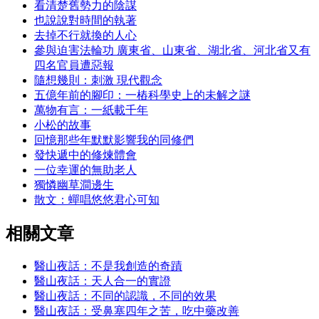
看清楚舊勢力的陰謀
也說說對時間的執著
去掉不行就換的人心
參與迫害法輪功 廣東省、山東省、湖北省、河北省又有
四名官員遭惡報
隨想幾則：刺激 現代觀念
五億年前的腳印：一樁科學史上的未解之謎
萬物有言：一紙載千年
小松的故事
回憶那些年默默影響我的同修們
發快遞中的修煉體會
一位幸運的無助老人
獨憐幽草澗邊生
散文：蟬唱悠悠君心可知
相關文章
醫山夜話：不是我創造的奇蹟
醫山夜話：天人合一的實證
醫山夜話：不同的認識，不同的效果
醫山夜話：受鼻塞四年之苦，吃中藥改善