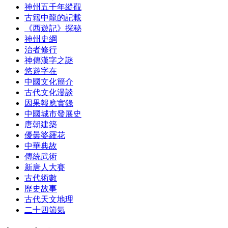
神州五千年縱觀
古籍中龍的記載
《西遊記》探秘
神州史綱
治者修行
神傳漢字之謎
悠遊字在
中國文化簡介
古代文化漫談
因果報應實錄
中國城市發展史
唐朝建築
優曇婆羅花
中華典故
傳統武術
新唐人大賽
古代術數
歷史故事
古代天文地理
二十四節氣