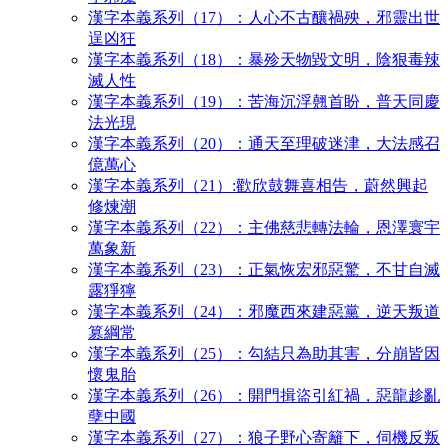
漢字本義系列（17）：人心不古釀禍殃，邪靈出世
逞凶狂
漢字本義系列（18）：暴殄天物毀文明，陰狠毒辣
滅人性
漢字本義系列（19）：苦海沉浮翹首盼，普天同慶
法光現
漢字本義系列（20）：通天至理破迷津，大法感召
億萬心
漢字本義系列（21）:歡欣鼓舞喜相告，蔚然興起
修煉潮
漢字本義系列（22）：主佛慈悲轉法輪，恩澤寰宇
萬象新
漢字本義系列（23）：正氣恢宏邪惡驚，不甘自滅
露猙獰
漢字本義系列（24）：邪魔西來建惡黨，逆天叛道
篡綱常
漢字本義系列（25）：勾結只為助其害，分崩皆因
懷鬼胎
漢字本義系列（26）：開門揖盜引紅禍，惡龍趁亂
孽中國
漢字本義系列（27）：狼子野心寄籬下，伺機反叛