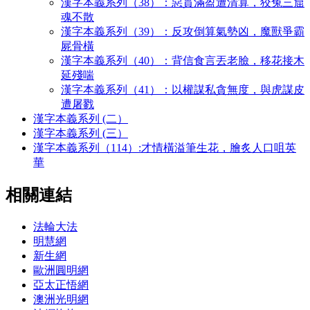
漢字本義系列（38）：惡貫滿盈遭清算，狡兔三窟
魂不散
漢字本義系列（39）：反攻倒算氣勢凶，魔獸爭霸
屍骨橫
漢字本義系列（40）：背信食言丟老臉，移花接木
延殘喘
漢字本義系列（41）：以權謀私貪無度，與虎謀皮
遭屠戮
漢字本義系列 (二）
漢字本義系列 (三）
漢字本義系列（114）:才情橫溢筆生花，膾炙人口咀英
華
相關連結
法輪大法
明慧網
新生網
歐洲圓明網
亞太正悟網
澳洲光明網