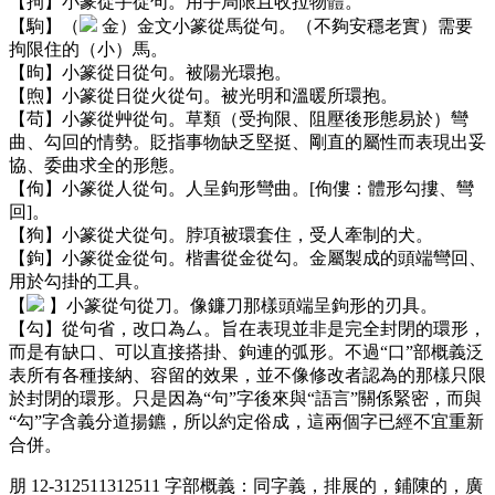
【拘】小篆從手從句。用手局限且收拉物體。
【駒】（
金）金文小篆從馬從句。（不夠安穩老實）需要
拘限住的（小）馬。
【昫】小篆從日從句。被陽光環抱。
【煦】小篆從日從火從句。被光明和溫暖所環抱。
【苟】小篆從艸從句。草類（受拘限、阻壓後形態易於）彎
曲、勾回的情勢。貶指事物缺乏堅挺、剛直的屬性而表現出妥
協、委曲求全的形態。
【佝】小篆從人從句。人呈鉤形彎曲。[佝僂：體形勾摟、彎
回]。
【狗】小篆從犬從句。脖項被環套住，受人牽制的犬。
【鉤】小篆從金從句。楷書從金從勾。金屬製成的頭端彎回、
用於勾掛的工具。
【
】小篆從句從刀。像鐮刀那樣頭端呈鉤形的刃具。
【勾】從句省，改口為厶。旨在表現並非是完全封閉的環形，
而是有缺口、可以直接搭掛、鉤連的弧形。不過“口”部概義泛
表所有各種接納、容留的效果，並不像修改者認為的那樣只限
於封閉的環形。只是因為“句”字後來與“語言”關係緊密，而與
“勾”字含義分道揚鑣，所以約定俗成，這兩個字已經不宜重新
合併。
朋 12-312511312511 字部概義：同字義，排展的，鋪陳的，廣