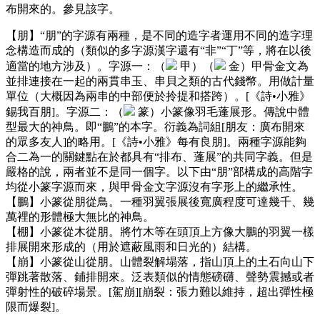
布開來的。參見該字。
【朋】“朋”的字源有兩種，是不同的造字者運用不同的造字理
念構造而成的（類似的多字源漢字還有“非”“丁”等，將在以後
適當的地方涉及）。字源一：（
甲）（
金）甲骨金文為
並排連接在一起的兩貫串玉、串貝之類的古代錢幣。用做計量
單位（大概因為兩串的中部便於拎提和搭跨）。[《詩•小雅》
錫我百朋]。字源二：（
篆）小篆像羽毛蓬展形。傳說中體
型最大的神鳥。即“鵬”的本字。衍義為詞組[朋友：廣布開來
的眾多友人]的略用。[《詩•小雅》每有良朋]。兩種字源能夠
合二為一的關鍵點在於都具有“排布、蓬展”的共同字義。但是
嚴格的說，兩者並不是同一個字。以下由“朋”部構成的高階字
均從小篆字源而來，與甲骨金文字源沒有字形上的繼承性。
【鵬】小篆從朋從鳥。一種羽翼張展後寬廣程度可達幾千、幾
萬裡的形體極大無比的神鳥。
【棚】小篆從木從朋。將竹木等在頭頂上方像大鵬的羽翼一樣
排展開來形成的（用於遮蔽風雨和日光的）結構。
【崩】小篆從山從朋。山體裂解塌落，指山頂上的土石向山下
彈跳著散落、鋪排開來。泛表類似的情態磅礴、聲勢震撼或者
彈射性的破碎場景。[駕崩][崩裂：張力難以維持，超出彈性極
限而爆裂]。