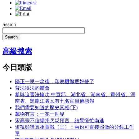
Search
Search
高級搜索
今日頭版
歸正一思一念後，印表機徹底好使了
背法得法的體會
參與迫害法輪功 中宣部、湖北省、湖南省、貴州省、河
南省、黑龍江省又有七名官員遭惡報
我們需要知道的歷史真相(下)
萬物有言：一花一世界
宋高宗不信揚州兵災預言，結果慌忙南逃
短視頻講真相實戰（三）：兩份可直接照做的分鏡工作
單