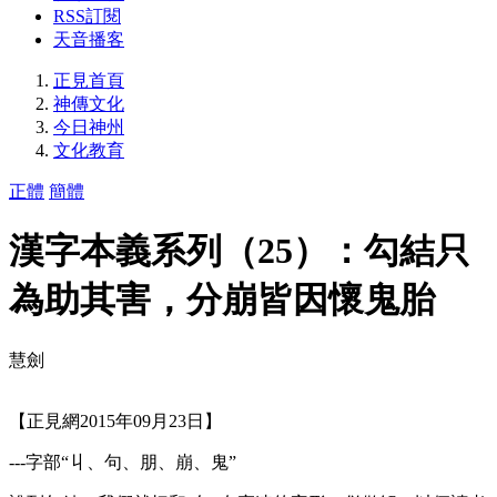
RSS訂閱
天音播客
正見首頁
神傳文化
今日神州
文化教育
正體
簡體
漢字本義系列（25）：勾結只
為助其害，分崩皆因懷鬼胎
慧劍
【正見網2015年09月23日】
---字部“丩、句、朋、崩、鬼”