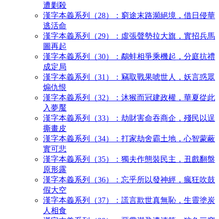
遭剿殺
漢字本義系列（28）：窮途末路瀕絕境，借日侵華
逃活命
漢字本義系列（29）：虛張聲勢拉大旗，實招兵馬
圖再起
漢字本義系列（30）：鷸蚌相爭乘機起，分庭抗禮
成定局
漢字本義系列（31）：竊取戰果唬世人，妖言惑眾
煽仇恨
漢字本義系列（32）：沐猴而冠建政權，華夏從此
入夢魘
漢字本義系列（33）：劫財害命吞商企，殘民以逞
撕畫皮
漢字本義系列（34）：打家劫舍霸土地，心智蒙蔽
實可悲
漢字本義系列（35）：獨夫作態裝民主，丑戲翻盤
原形露
漢字本義系列（36）：忘乎所以發神經，瘋狂吹鼓
假大空
漢字本義系列（37）：謊言欺世真無恥，生靈塗炭
人相食