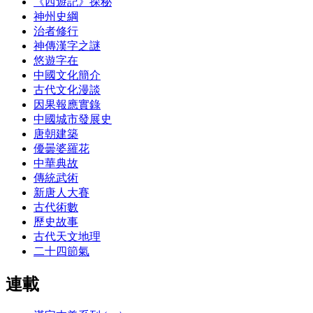
《西遊記》探秘
神州史綱
治者修行
神傳漢字之謎
悠遊字在
中國文化簡介
古代文化漫談
因果報應實錄
中國城市發展史
唐朝建築
優曇婆羅花
中華典故
傳統武術
新唐人大賽
古代術數
歷史故事
古代天文地理
二十四節氣
連載