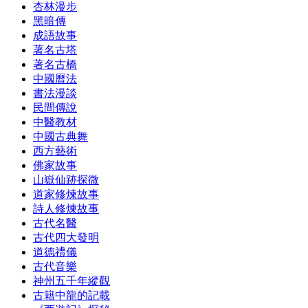
杏林漫步
黑暗傳
成語故事
著名古塔
著名古橋
中國曆法
書法漫談
民間傳說
中醫教材
中國古典舞
西方藝術
佛家故事
山嶽仙跡探微
道家修煉故事
詩人修煉故事
古代名醫
古代四大發明
道德禮儀
古代音樂
神州五千年縱觀
古籍中龍的記載