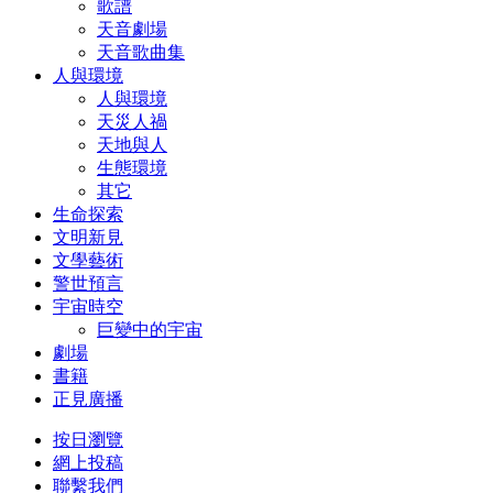
歌譜
天音劇場
天音歌曲集
人與環境
人與環境
天災人禍
天地與人
生態環境
其它
生命探索
文明新見
文學藝術
警世預言
宇宙時空
巨變中的宇宙
劇場
書籍
正見廣播
按日瀏覽
網上投稿
聯繫我們