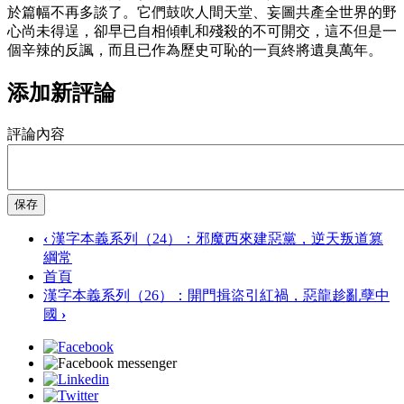
於篇幅不再多談了。它們鼓吹人間天堂、妄圖共產全世界的野
心尚未得逞，卻早已自相傾軋和殘殺的不可開交，這不但是一
個辛辣的反諷，而且已作為歷史可恥的一頁終將遺臭萬年。
添加新評論
評論內容
保存
‹
漢字本義系列（24）：邪魔西來建惡黨，逆天叛道篡
綱常
首頁
漢字本義系列（26）：開門揖盜引紅禍，惡龍趁亂孽中
國
›