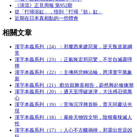
《清流》正見周報 第952期
從「打掃浴缸」，悟到「打掃『欲』缸」
近期在日本真相點的一些體會
相關文章
漢字本義系列（24）：邪魔西來建惡黨，逆天叛道篡綱
常
漢字本義系列（23）：正氣恢宏邪惡驚，不甘自滅露猙
獰
漢字本義系列（22）：主佛慈悲轉法輪，恩澤寰宇萬象
新
漢字本義系列（21）:歡欣鼓舞喜相告，蔚然興起修煉潮
漢字本義系列（20）：通天至理破迷津，大法感召億萬
心
漢字本義系列（19）：苦海沉浮翹首盼，普天同慶法光
現
漢字本義系列（18）：暴殄天物毀文明，陰狠毒辣滅人
性
漢字本義系列（17）：人心不古釀禍殃，邪靈出世逞凶
狂