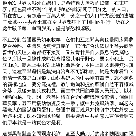
過兩次世界大戰死亡總和，是希特勒大屠殺的13倍。在柬埔
寨，紅色高棉不到4年的血腥統治就弄死了四分之一的人口。
而在古巴，有超過一百萬人約十分之一的人口想方設法的逃離
了魔域••••••共產邪黨在全世界都犯下了相同的罪行，所在之
處生殺予奪、血雨腥風，儘是暴恐和虐殺。
不止於對普通國民如狼牧羊，它們相互之間其實也是同床異夢
貌合神離、各懷鬼胎無情無義的。它們連合法依規平等共處等
普世的天理人道都拒不接受，又豈肯甘居仰人鼻息的從屬地
位？所以一旦條件成熟就會爆發其狼子野心，要以小犯上、另
立山頭。體系上要求對上級惟命是從，本性上卻又秉持無法無
天，這種匪幫邏輯是無法自洽和不可調和的。於是大家看到它
們清一色都是白眼狼，由蘇共奶大的中共剛有資歷，就不滿蘇
的霸權地位，要分庭抗禮。教訓過匈和捷的蘇聯自然不容權威
旁落，最後來個兵戎相見。而由中共罔顧本國人民死活、以利
相喻的越、朝、阿、老等同樣在合適的時機翻臉無情，個個排
華反華，甚至用援助物資反戈一擊，讓中共拉幫結夥、崛起為
黑老大的圖謀雞飛蛋打。普通中國百姓只知憤慨中共在外交上
所遇不淑，殊不知物以類聚，還要透過中共的愚民宣傳看穿它
們原本就是一路貨色才是啊。
這群黑幫亂黨之間爾虞我詐、甚至大動刀兵的諸多醜陋細節限