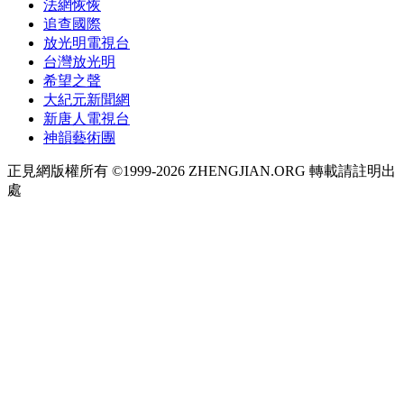
法網恢恢
追查國際
放光明電視台
台灣放光明
希望之聲
大紀元新聞網
新唐人電視台
神韻藝術團
正見網版權所有 ©1999-2026 ZHENGJIAN.ORG 轉載請註明出
處