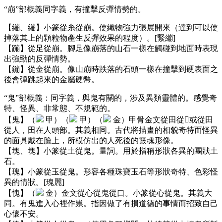
“崩”部概義同字義，有撞擊反彈情勢的。
【繃、繃】小篆從糸從崩。使織物強力張展開來（達到可以使
掉落其上的顆粒物產生反彈效果的程度）。[緊繃]
【蹦】從足從崩。腳足像崩落的山石一樣在觸碰到地面時表現
出強勁的反彈情勢。
【鏰】從金從崩。像山崩時跌落的石頭一樣在撞擊到硬表面之
後會彈跳起來的金屬硬幣。
“鬼”部概義：同字義，與鬼有關的，涉及異類靈體的。感覺奇
特、怪異、非常態、不規範的。
【鬼】（
甲）（
甲）（
金）甲骨金文從田從或從田
從人，田在人頭部。其義相同。古代將描畫的相貌奇特而怪異
的面具戴在臉上，所模仿出的人死後的靈魂形像。
【塊、塊】小篆從土從鬼。量詞。用於指稱形狀各異的團狀土
石。
【瑰】小篆從玉從鬼。形容各種珠寶玉石等形狀奇特、色彩怪
異的情狀。[瑰麗]
【愧】（
金）金文從心從鬼從口。小篆從心從鬼。其義大
同。有鬼進入心裡作祟。指因做了有損道德的事情而招致自己
心懷不安。