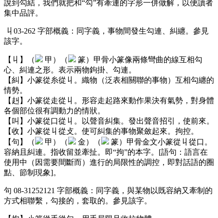
說到勾結，我們就把和“勾”有牽連的字形一併做解，以便讀者
集中品評。
丩03-262 字部概義：同字義，事物間發生勾連、糾纏。參見
該字。
【丩】（
甲）（
篆）甲骨小篆像兩條彎曲的線互相勾
心、糾連之形。表示兩物鉤掛、勾連。
【糾】小篆從糸從丩。織物（泛表相關聯的事物）互相勾纏的
情勢。
【赳】小篆從走從丩。形容走起路來動作果決有氣勢，對身體
各個部位很有調動力的情狀。
【叫】小篆從口從丩。以聲音糾集。發出聲音招引，使前來。
【收】小篆從丩從攴。使可糾集的事物聚斂起來。拘控。
【句】（
甲）（
金）（
篆）甲骨金文小篆從丩從口。
容納且糾連。指收留並牽扯。即“拘”的本字。[語句：語言在
使用中（因需要間斷而）進行的局限性的調控，即對話語的圈
點、節制現象]。
句 08-31252121 字部概義：同字義，與某物以既容納又牽制的
方式相聯繫，勾接的，套取的。參見該字。