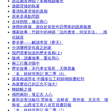
誰在圍攻神韻？多條戰線曝光
遊戲背後的執著
看清執著背後的真相
原來是基點問題
去掉怨恨，修出善心
身體的疼痛，源自於前世作惡帶來的因果報應
佛家故事：竹節中的神跡「法尚應舍，何況非法」，感
化賊首
夢非夢——解讀李賀《夢天》
分清哪裡是你真正的家
我們需要知道的歷史真相(上)
隨感：讀書做事，重在用心
兩三行雁夕陽中
歷史故事：宋代孝女冤死，天降異象
「名」娃娃現形記 第二季（8）
講真相成罪名 中國多位工程師律師遭枉判
為甚麼自己的正念不強大?
轉錯帳之後
感想兩則：發正念 人心
參與迫害法輪功 雲南省、吉林省、貴州省、北京市、湖
南省、山西省又有八名官員遭惡報
「名」娃娃現形記 第二季（7）