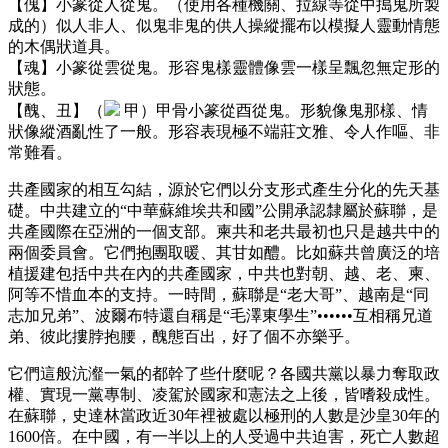
【傀】小篆從人從鬼。（使用各種機關、拉線等從中搗鬼所製
成的）似人非人、似鬼非鬼的供人操縱擺布以模擬人靈動情態
的木偶狀道具。
【魂】小篆從雲從鬼。形容鬼樣靈體像雲一樣呈飄忽無定形的
狀態。
【醜、丑】（
甲）甲骨小篆從酉從鬼。形貌像鬼那樣、情
狀像縱酒亂性了一般。形容表現極不端莊文雅、令人作嘔、非
常難看。
共產國家的相互勾結，源於它們以分支形式產生分化的先天基
礎。中共建立的“中華蘇維埃共和國”公開承認隸屬於蘇聯，是
共產國際在亞洲的一個支部。柬共和老共最初也只是越共中的
兩個委員會。它們抱團取暖、其甘如醴。比如蘇共曾廣泛的培
植援建包括中共在內的共產國家，中共也對朝、越、老、柬、
阿等不惜血本的支持。一時間，蘇聯是“老大哥”、越南是“同
志加兄弟”、波爾布特還自稱是“毛澤東學生”••••••互相稱兄道
弟、彼此摟脖抱腰，醜態百出，好了個不亦樂乎。
它們這般沆瀣一氣的都幹了些什麼呢？各國共黨以暴力奪取政
權、實現一黨專制、凌駕於國家和憲法之上後，皆嗜殺成性。
在蘇聯，史達林當政近30年裡被處以極刑的人數是沙皇30年的
1600倍。在中國，有一半以上的人受過中共迫害，死亡人數超