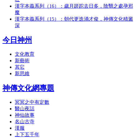
漢字本義系列（16）：歲月蹉跎去日多，陰翳之處孕邪
魔
漢字本義系列（15）：朝代更迭涌才俊，神傳文化積澱
深
今日神州
文化教育
新藝術
其它
新思維
神傳文化網專題
冥冥之中有定數
醫山夜話
神仙故事
名山古寺
漢服
上下五千年