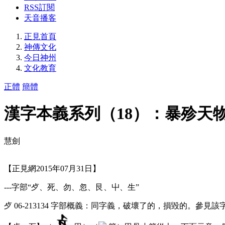
RSS訂閱
天音播客
正見首頁
神傳文化
今日神州
文化教育
正體
簡體
漢字本義系列（18）：暴殄天
慧劍
【正見網2015年07月31日】
---字部“歺、死、勿、忽、艮、屮、生”
歺 06-213134 字部概義：同字義，破壞了的，損毀的。參見該