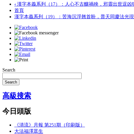
‹
漢字本義系列（17）：人心不古釀禍殃，邪靈出世逞凶
首頁
漢字本義系列（19）：苦海沉浮翹首盼，普天同慶法光
Search
Search
高級搜索
今日頭版
《清流》月報 第251期（印刷版）
大法福澤眾生