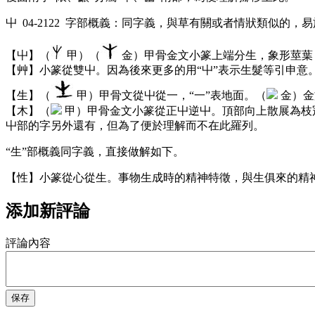
屮 04-2122 字部概義：同字義，與草有關或者情狀類似的
【屮】（
甲）（
金）甲骨金文小篆上端分生，象形莖葉
【艸】小篆從雙屮。因為後來更多的用“屮”表示生髮等引申意
【生】（
甲）甲骨文從屮從一，“一”表地面。（
金）金
【木】（
甲）甲骨金文小篆從正屮逆屮。頂部向上散展為枝
屮部的字另外還有，但為了便於理解而不在此羅列。
“生”部概義同字義，直接做解如下。
【性】小篆從心從生。事物生成時的精神特徵，與生俱來的精神品質
添加新評論
評論內容
保存