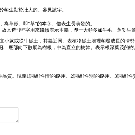
，易於萌生勤於壯大的。參見該字。
，為草形。即“草”的本字。借表生長萌發的。
。故又造“艸”字用來繼續表示本義，即一大類多如牛毛、蓬勃生
文小篆或從屮從土，其義近同。表植物從土壤裡萌發成長的情勢
冠，底部向下散展為樹根，中為直立的樹幹。表示根深葉茂的樹
。現義1詞組[性情]的略用。2詞組[性別]的略用。3詞組[性