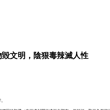
物毀文明，陰狠毒辣滅人性
字。