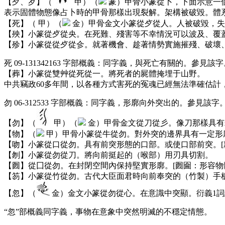
【歺、歹】（
甲）（
篆）甲骨小篆從卜，下面示意一
表示固體物態像占卜時的甲骨那樣出現裂解。架構被破毀。體
【死】（
甲）（
金）甲骨金文小篆從歺從人。人被破毀，失
【殃】小篆從歺從央。在死難、殘害等不幸情況可以波及、覆蓋
【殄】小篆從從歺從㐱。就著機會、趁著情勢實施摧殘、破壞、
死 09-131342163 字部概義：同字義，與死亡有關的。參見該
【葬】小篆從雙艸從死從一。將死者的屍體掩埋于山野。
中共竊政60多年間，以各種方式害死的冤魂已經無法準確估計
勿 06-312533 字部概義：同字義，形廓向外突出的。參見該字
【勿】（
甲）（
金）甲骨金文從刀從彡。像刀那樣具有
【物】（
甲）甲骨小篆從牛從勿。對外突的邊界具有一定形
【吻】小篆從口從勿。具有前突形態的口部。或使口部前突。[
【刎】小篆從勿從刀。將向前挺起的（喉部）用刃具切割。
【囫】從囗從勿。在封閉空間內保持堅實形廓。[囫圇：形容物
【笏】小篆從竹從勿。古代大臣面君時向前奉突的（竹製）手
【忽】（
金）金文小篆從勿從心。在意識中突顯。衍義1詞組
“忽”部概義同字義，事物在意象中突然明滅的不穩定情態。