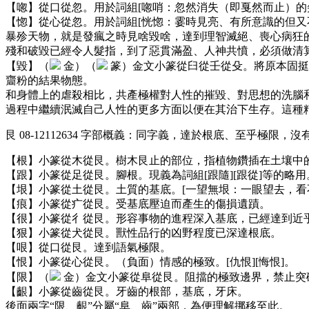
【唿】從口從忽。用於詞組[唿哨：忽然消失（即戛然而止）的
【惚】從心從忽。用於詞組[恍惚：霎時見亮、有所意識的但又
暴殄天物，就是發瘋之時見啥毀啥，達到理智滅絕、喪心病狂
殘和破毀已經令人髮指，到了惡貫滿盈、人神共憤，必須做清
【毀】（
金）（
篆）金文小篆從臼從壬從殳。將原本固挺
齏粉的結果物態。
和身體上的虐殺相比，共產極權對人性的摧毀、對思想的洗腦
過程中繼續泯滅自己人性的更多方面以便在其治下生存。這種
艮 08-12112634 字部概義：同字義，達於根底、至乎極限
【根】小篆從木從艮。樹木艮止的部位，指植物鑽插在土壤中
【跟】小篆從足從艮。腳根。現義為詞組[跟隨][跟從]等的略用
【垠】小篆從土從艮。土質的基底。[一望無垠：一眼望去，看
【痕】小篆從疒從艮。受基底壓迫而產生的傷損遺蹟。
【很】小篆從彳從艮。形容事物的進程深入基底，已經達到近
【狠】小篆從犬從艮。獸性品行的凶野程度已深達根底。
【哏】從口從艮。達到語氣極限。
【恨】小篆從心從艮。（負面）情感的極致。[仇恨][悔恨]。
【限】（
金）金文小篆從阜從艮。阻擋的極致邊界，禁止突
【齦】小篆從齒從艮。牙齒的根部，基底，牙床。
後面兩字“限、齦”分屬“阜、齒”兩部，為便理解挪移至此。