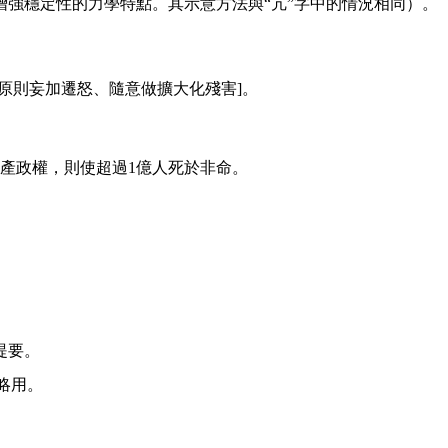
強穩定性的力學特點。其示意方法與“亢”字中的情況相同）。
原則妄加遷怒、隨意做擴大化殘害]。
產政權，則使超過1億人死於非命。
提要。
略用。