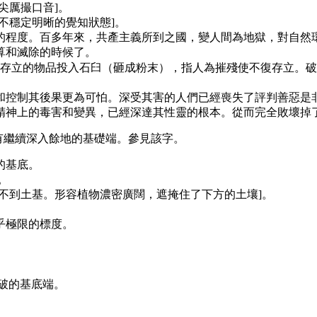
尖厲撮口音]。
不穩定明晰的覺知狀態]。
的程度。百多年來，共產主義所到之國，變人間為地獄，對自然
算和滅除的時候了。
存立的物品投入石臼（砸成粉末），指人為摧殘使不復存立。破
和控制其後果更為可怕。深受其害的人們已經喪失了評判善惡是
精神上的毒害和變異，已經深達其性靈的根本。從而完全敗壞掉
，沒有繼續深入餘地的基礎端。參見該字。
的基底。
。
不到土基。形容植物濃密廣闊，遮掩住了下方的土壤]。
乎極限的標度。
破的基底端。