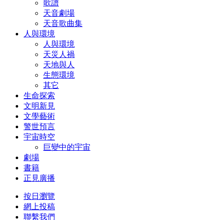
歌譜
天音劇場
天音歌曲集
人與環境
人與環境
天災人禍
天地與人
生態環境
其它
生命探索
文明新見
文學藝術
警世預言
宇宙時空
巨變中的宇宙
劇場
書籍
正見廣播
按日瀏覽
網上投稿
聯繫我們