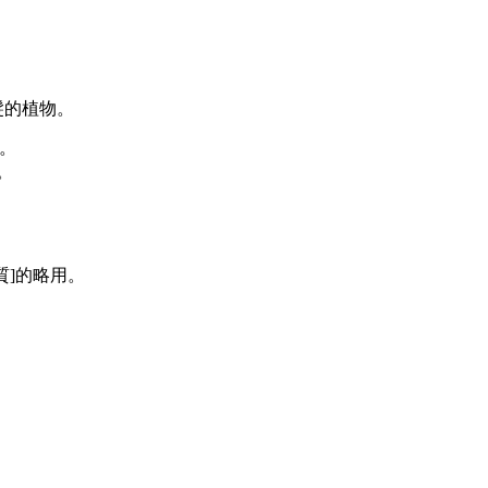
髮的植物。
。
。
質]的略用。