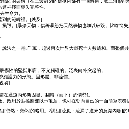
個穩固的架構（在三邊封閉的邊框內部有一個斜槓，取三角形能增
系遭摧殘而喪失完整性。
去生命力。
到的範疇裡。[殃及]
損毀。[暴殄天物：借著暴怒把天然事物也加以破毀。比喻喪失
字。
，說法之一是8千萬，超過兩次世界大戰死亡人數總和。而整個共
。
殺傷性的堅挺形廓，不允觸碰的。泛表向外突起的。
廓維護力的形態。固形體。非流體。
親吻]
體在通道內形態固挺、翻轉（而下）的情勢]。
板。既用於遮擋臉部以示敬意，也可在朝向自己的一面簡寫表奏
[忽然：突然]的略用。2詞組[疏忽：疏漏了進來的意識內容]的