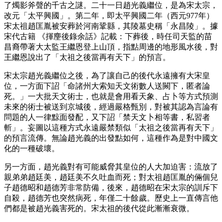
了燭影斧聲的千古之謎。二十一日趙光義繼位，是為宋太宗，
改元「太平興國」。第二年，即太平興國二年（西元977年）
宋太祖趙匡胤被安葬於河南鞏縣，其陵墓史稱「永昌陵」。據
宋代古籍 《揮麈後錄余話》記載：下葬後，時任司天監的苗
昌裔帶著大太監王繼恩登上山頂，指點周邊的地形風水後，對
王繼恩說出了「太祖之後當再有天下」的預言。
宋太宗趙光義繼位之後，為了讓自己的後代永遠擁有大宋皇
位，一方面下詔「命諸州大索知天文術數人送闕下，匿者論
死。」一大批天文術士，也就是會用看天象、占卜等方式預測
未來的術士被送到京城後，經過嚴格甄別，對被其認為言論有
問題的人一律黥面發配，又下詔「禁天文卜相等書，私習者
斬」。妄圖以這種方式永遠嚴禁類似「太祖之後當再有天下」
的預言流傳。無論趙光義的出發點如何，這種作為是對中國文
化的一種破壞。
另一方面，趙光義對有可能威脅其皇位的人大加迫害：流放了
親弟弟趙廷美，趙廷美不久吐血而死；對太祖趙匡胤的倆個兒
子趙德昭和趙德芳非常防備，後來，趙德昭在宋太宗的訓斥下
自殺，趙德芳也突然病死，年僅二十餘歲。歷史上一直傳言他
們都是被趙光義害死的。宋太祖的後代從此漸漸衰微。