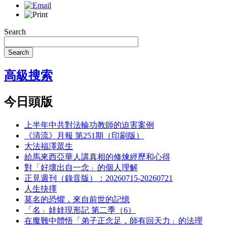
Search
Search
高級搜索
今日頭版
上半年中共對法輪功教師的迫害案例
《清流》月報 第251期（印刷版）
大法福澤眾生
給馬來西亞華人講真相的修煉經歷和心得
對「好壞出自一念」的個人理解
正見週刊（錄音版）：20260715-20260721
人生抉擇
莫名的恐懼，來自前世的記憶
「名」娃娃現形記 第二季（6）
在魔難中體悟「弟子正念足，師有回天力」的法理