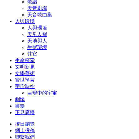
歌譜
天音劇場
天音歌曲集
人與環境
人與環境
天災人禍
天地與人
生態環境
其它
生命探索
文明新見
文學藝術
警世預言
宇宙時空
巨變中的宇宙
劇場
書籍
正見廣播
按日瀏覽
網上投稿
聯繫我們