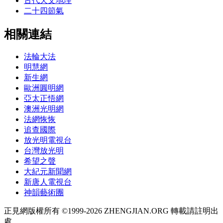
古代天文地理
二十四節氣
相關連結
法輪大法
明慧網
新生網
歐洲圓明網
亞太正悟網
澳洲光明網
法網恢恢
追查國際
放光明電視台
台灣放光明
希望之聲
大紀元新聞網
新唐人電視台
神韻藝術團
正見網版權所有 ©1999-2026 ZHENGJIAN.ORG 轉載請註明出
處