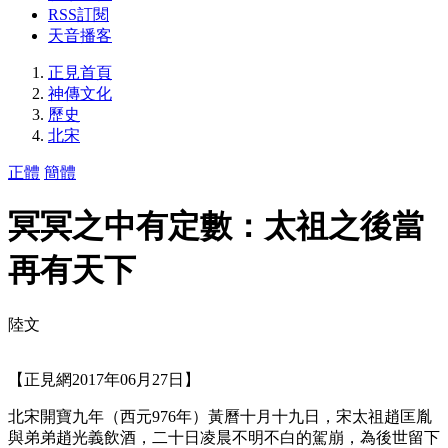
RSS訂閱
天音播客
正見首頁
神傳文化
歷史
北宋
正體
簡體
冥冥之中有定數：太祖之後當
再有天下
陸文
【正見網2017年06月27日】
北宋開寶九年（西元976年）黃曆十月十九日，宋太祖趙匡胤
與弟弟趙光義飲酒，二十日凌晨不明不白的駕崩，為後世留下