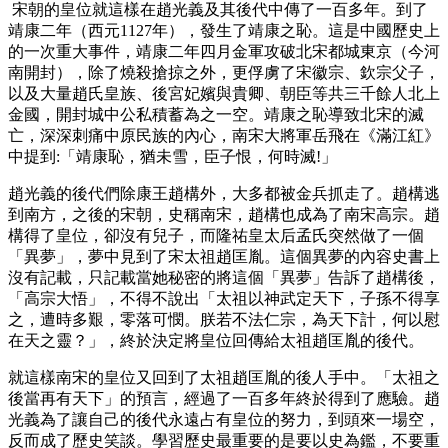
宋朝的皇位就這樣在趙光義及其後代中傳了一百多年。到了
靖康二年（西元1127年），發生了靖康之恥。這是中國歷史上
的一次重大事件，靖康二年四月金軍攻破北宋都城東京（今河
南開封），除了燒殺搶掠之外，更俘虜了宋徽宗、欽宗父子，
以及大量趙氏皇族、後宮妃嬪與貴卿、朝臣等共三千餘人北上
金國，開封城中公私積蓄為之一空。靖康之恥導致北宋的滅
亡，深深刺痛中原民族的內心，南宋大將軍岳飛在《滿江紅》
中提到:「靖康恥，猶未雪，臣子恨，何時滅!」
趙光義的後代們除康王趙構外，大多都被金兵抓走了。趙構逃
到南方，之後的宋朝，史稱南宋，趙構也成為了南宋高宗。趙
構得了皇位，卻沒有兒子，而隆祐皇太后孟氏突然做了一個
「異夢」，夢中見到了宋太祖趙匡胤。這個異夢的內容史書上
沒有記載，只記載當她秘密的將這個「異夢」告訴了趙構後，
「高宗大悟」，不得不說出「太祖以神武定天下，子孫不得享
之，遭時多艱，零落可憫。朕若不法仁宗，為天下計，何以慰
在天之靈？」，終於決定將皇位回傳給太祖趙匡胤的後代。
就這樣南宋的皇位又回到了太祖趙匡胤的後人手中。「太祖之
後當再有天下」的預言，經過了一百多年終於得到了應驗。趙
光義為了讓自己的後代永遠占有皇位的努力，到頭來一場空，
反而成了歷史笑談。學習歷史最重要的是要以史為鑑，不要重