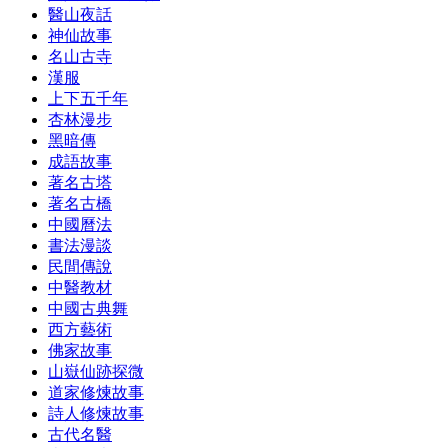
醫山夜話
神仙故事
名山古寺
漢服
上下五千年
杏林漫步
黑暗傳
成語故事
著名古塔
著名古橋
中國曆法
書法漫談
民間傳說
中醫教材
中國古典舞
西方藝術
佛家故事
山嶽仙跡探微
道家修煉故事
詩人修煉故事
古代名醫