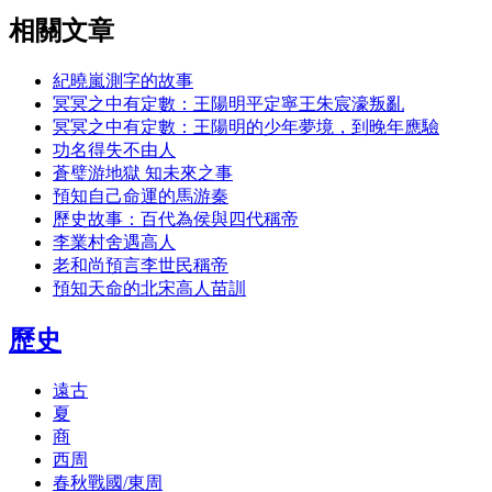
相關文章
紀曉嵐測字的故事
冥冥之中有定數：王陽明平定寧王朱宸濠叛亂
冥冥之中有定數：王陽明的少年夢境，到晚年應驗
功名得失不由人
蒼璧游地獄 知未來之事
預知自己命運的馬游秦
歷史故事：百代為侯與四代稱帝
李業村舍遇高人
老和尚預言李世民稱帝
預知天命的北宋高人苗訓
歷史
遠古
夏
商
西周
春秋戰國/東周