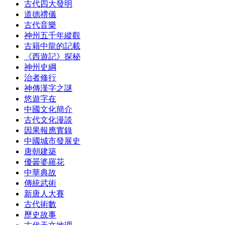
古代四大發明
道德禮儀
古代音樂
神州五千年縱觀
古籍中龍的記載
《西遊記》探秘
神州史綱
治者修行
神傳漢字之謎
悠遊字在
中國文化簡介
古代文化漫談
因果報應實錄
中國城市發展史
唐朝建築
優曇婆羅花
中華典故
傳統武術
新唐人大賽
古代術數
歷史故事