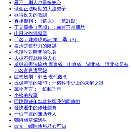
看不上別人也是嫉妒心
做個正法時期的大法弟子
欲得反失的教訓
真相期刊：《還原》（第21期）
正見廣播（音頻）：幸運不是偶然
山風吹作滿窗雲
「名」娃娃現形記 第二季（5）
看清楚舊勢力的陰謀
也說說對時間的執著
去掉不行就換的人心
參與迫害法輪功 廣東省、山東省、湖北省、河北省又有
四名官員遭惡報
隨想幾則：刺激 現代觀念
五億年前的腳印：一樁科學史上的未解之謎
萬物有言：一紙載千年
小松的故事
回憶那些年默默影響我的同修們
發快遞中的修煉體會
一位幸運的無助老人
獨憐幽草澗邊生
散文：蟬唱悠悠君心可知