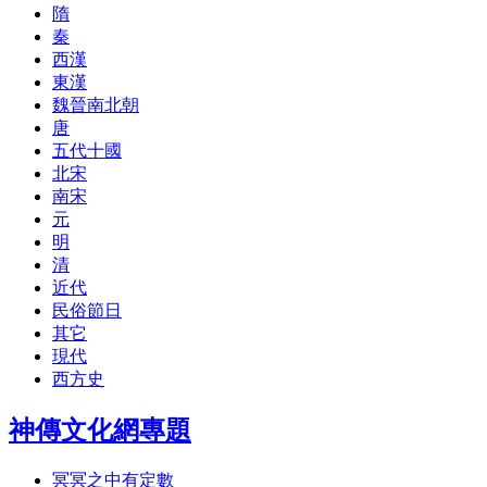
隋
秦
西漢
東漢
魏晉南北朝
唐
五代十國
北宋
南宋
元
明
清
近代
民俗節日
其它
現代
西方史
神傳文化網專題
冥冥之中有定數