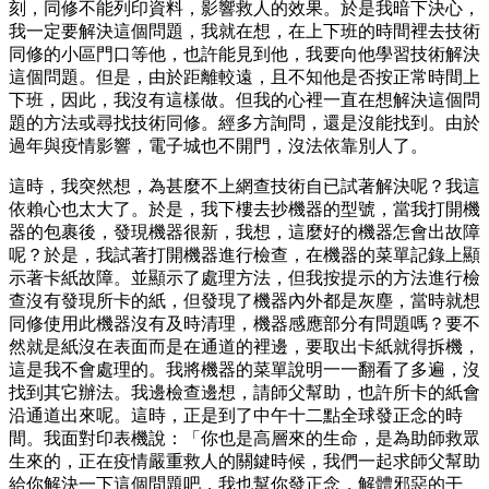
刻，同修不能列印資料，影響救人的效果。於是我暗下決心，
我一定要解決這個問題，我就在想，在上下班的時間裡去技術
同修的小區門口等他，也許能見到他，我要向他學習技術解決
這個問題。但是，由於距離較遠，且不知他是否按正常時間上
下班，因此，我沒有這樣做。但我的心裡一直在想解決這個問
題的方法或尋找技術同修。經多方詢問，還是沒能找到。由於
過年與疫情影響，電子城也不開門，沒法依靠別人了。
這時，我突然想，為甚麼不上網查技術自已試著解決呢？我這
依賴心也太大了。於是，我下樓去抄機器的型號，當我打開機
器的包裹後，發現機器很新，我想，這麼好的機器怎會出故障
呢？於是，我試著打開機器進行檢查，在機器的菜單記錄上顯
示著卡紙故障。並顯示了處理方法，但我按提示的方法進行檢
查沒有發現所卡的紙，但發現了機器內外都是灰塵，當時就想
同修使用此機器沒有及時清理，機器感應部分有問題嗎？要不
然就是紙沒在表面而是在通道的裡邊，要取出卡紙就得拆機，
這是我不會處理的。我將機器的菜單說明一一翻看了多遍，沒
找到其它辦法。我邊檢查邊想，請師父幫助，也許所卡的紙會
沿通道出來呢。這時，正是到了中午十二點全球發正念的時
間。我面對印表機說：「你也是高層來的生命，是為助師救眾
生來的，正在疫情嚴重救人的關鍵時候，我們一起求師父幫助
給你解決一下這個問題吧，我也幫你發正念，解體邪惡的干