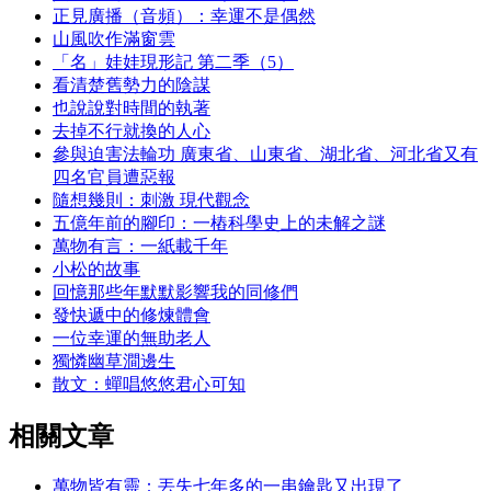
正見廣播（音頻）：幸運不是偶然
山風吹作滿窗雲
「名」娃娃現形記 第二季（5）
看清楚舊勢力的陰謀
也說說對時間的執著
去掉不行就換的人心
參與迫害法輪功 廣東省、山東省、湖北省、河北省又有
四名官員遭惡報
隨想幾則：刺激 現代觀念
五億年前的腳印：一樁科學史上的未解之謎
萬物有言：一紙載千年
小松的故事
回憶那些年默默影響我的同修們
發快遞中的修煉體會
一位幸運的無助老人
獨憐幽草澗邊生
散文：蟬唱悠悠君心可知
相關文章
萬物皆有靈：丟失七年多的一串鑰匙又出現了