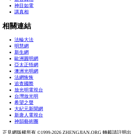
神目如電
講真相
相關連結
法輪大法
明慧網
新生網
歐洲圓明網
亞太正悟網
澳洲光明網
法網恢恢
追查國際
放光明電視台
台灣放光明
希望之聲
大紀元新聞網
新唐人電視台
神韻藝術團
正見網版權所有 ©1999-2026 ZHENGJIAN.ORG 轉載請註明出