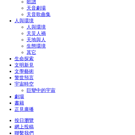
歌譜
天音劇場
天音歌曲集
人與環境
人與環境
天災人禍
天地與人
生態環境
其它
生命探索
文明新見
文學藝術
警世預言
宇宙時空
巨變中的宇宙
劇場
書籍
正見廣播
按日瀏覽
網上投稿
聯繫我們