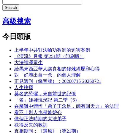
Search
高級搜索
今日頭版
上半年中共對法輪功教師的迫害案例
《清流》月報 第251期（印刷版）
大法福澤眾生
給馬來西亞華人講真相的修煉經歷和心得
對「好壞出自一念」的個人理解
正見週刊（錄音版）：20260715-20260721
人生抉擇
莫名的恐懼，來自前世的記憶
「名」娃娃現形記 第二季（6）
在魔難中體悟「弟子正念足，師有回天力」的法理
看不上別人也是嫉妒心
做個正法時期的大法弟子
欲得反失的教訓
真相期刊：《還原》（第21期）