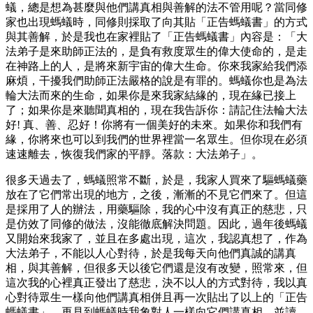
蟻，總是想為甚麼與他們講真相與善解的法不管用呢？當同修
家也出現螞蟻時，同修則採取了向其貼「正告螞蟻書」的方式
與其善解，於是我也在家裡貼了「正告螞蟻書」內容是：「大
法弟子是來助師正法的，是負有救度眾生的偉大使命的，是走
在神路上的人，是將來新宇宙的偉大生命。你來我家給我們添
麻煩，干擾我們助師正法嚴格的說是有罪的。螞蟻你也是為法
輪大法而來的生命，如果你是來我家結緣的，現在緣已接上
了；如果你是來聽聞真相的，現在我告訴你：請記住法輪大法
好! 真、善、忍好！你將有一個美好的未來。如果你和我們有
緣，你將來也可以到我們的世界裡當一名眾生。但你現在必須
速速離去，恢復我們家的平靜。落款：大法弟子」。
很多天過去了，螞蟻照常不斷，於是，我家人買來了驅螞蟻藥
放在了它們常出現的地方，之後，漸漸的不見它們來了。但這
是採用了人的辦法，用藥驅除，我的心中沒有真正的慈悲，只
是仿效了同修的做法，沒能徹底解決問題。因此，過年後螞蟻
又開始來我家了，並且在多處出現，這次，我認真想了，作為
大法弟子，不能以人心對待，於是我每天向他們真誠的講真
相，與其善解，但很多天以後它們還是沒有改變，照常來，但
這次我的心裡真正發出了慈悲，決不以人的方式對待，我以真
心對待眾生一樣向他們講真相併且再一次貼出了以上的「正告
螞蟻書」。再見到螞蟻時我象對人一樣向它們講真相，並讀