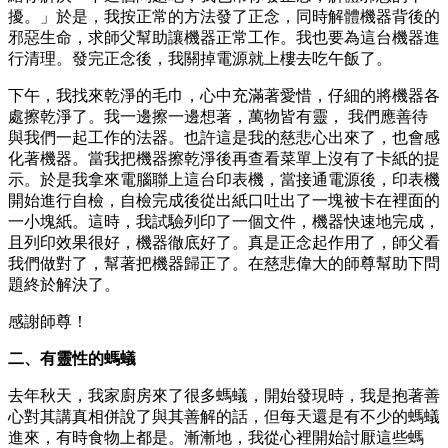
擾。」於是，我按正常的方法發了正念，同時解體機器背後的
邪惡生命，求師父幫助讓機器正常工作。我也要為這台機器進
行清理。發完正念後，我關掉電源就上樓去吃午飯了。
下午，我找來乾淨的毛巾，心中充滿著愛惜，仔細的將機器各
處擦乾淨了。我一邊擦一邊想著，萬物皆有靈， 我們應善待
與我們一起工作的法器。也許這是我的慈悲心出來了，也會感
化著機器。當我把機器擦乾淨後再查看菜單上沒有了卡紙的提
示。於是我拿來電腦聯上這台印表機，當接通電源後，印表機
開始進行自檢，自檢完成後從出紙口吐出了一塊被卡在裡面的
一小塊紙。這時，我試驗列印了一個文件，機器快速地完成，
且列印效果很好，機器徹底好了。真是正念起作用了，師父看
我們做對了，幫著把機器歸正了。在慈悲偉大的師尊幫助下問
題終於解決了。
感謝師尊！
二、有靈性的螞蟻
去年秋天，我家廚房來了很多螞蟻，開始發現時，我是抱著善
心對其講真相併說了與其善解的話，但每天還是有不少的螞蟻
進來，有時食物上都是。漸漸地，我從心裡開始討厭這些螞