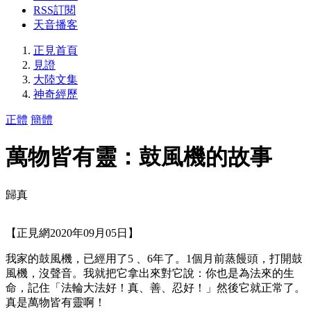
RSS訂閱
天音播客
正見首頁
見證
大陸文集
神奇經歷
正體
簡體
萬物皆有靈：鼓風機的故事
歸真
【正見網2020年09月05日】
我家的鼓風機，已經用了5 、6年了。1個月前蒸饅頭，打開鼓
風機，沒聲音。我就把它拿出來對它說：你也是為法來的生
命，記住「法輪大法好！真、善、忍好！」然後它就正常了。
真是萬物皆有靈啊！