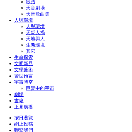
歌譜
天音劇場
天音歌曲集
人與環境
人與環境
天災人禍
天地與人
生態環境
其它
生命探索
文明新見
文學藝術
警世預言
宇宙時空
巨變中的宇宙
劇場
書籍
正見廣播
按日瀏覽
網上投稿
聯繫我們