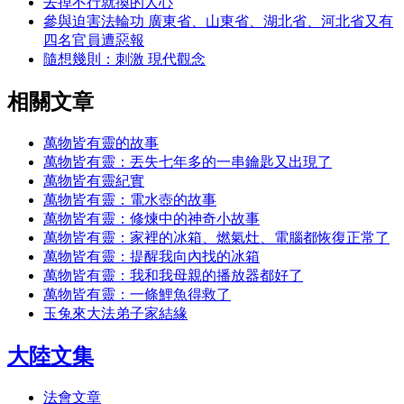
去掉不行就換的人心
參與迫害法輪功 廣東省、山東省、湖北省、河北省又有
四名官員遭惡報
隨想幾則：刺激 現代觀念
相關文章
萬物皆有靈的故事
萬物皆有靈：丟失七年多的一串鑰匙又出現了
萬物皆有靈紀實
萬物皆有靈：電水壺的故事
萬物皆有靈：修煉中的神奇小故事
萬物皆有靈：家裡的冰箱、燃氣灶、電腦都恢復正常了
萬物皆有靈：提醒我向內找的冰箱
萬物皆有靈：我和我母親的播放器都好了
萬物皆有靈：一條鯉魚得救了
玉兔來大法弟子家結緣
大陸文集
法會文章