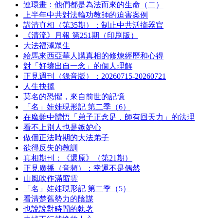
連環畫：他們都是為法而來的生命（二）
上半年中共對法輪功教師的迫害案例
講清真相（第35期）：制止中共活摘器官
《清流》月報 第251期（印刷版）
大法福澤眾生
給馬來西亞華人講真相的修煉經歷和心得
對「好壞出自一念」的個人理解
正見週刊（錄音版）：20260715-20260721
人生抉擇
莫名的恐懼，來自前世的記憶
「名」娃娃現形記 第二季（6）
在魔難中體悟「弟子正念足，師有回天力」的法理
看不上別人也是嫉妒心
做個正法時期的大法弟子
欲得反失的教訓
真相期刊：《還原》（第21期）
正見廣播（音頻）：幸運不是偶然
山風吹作滿窗雲
「名」娃娃現形記 第二季（5）
看清楚舊勢力的陰謀
也說說對時間的執著