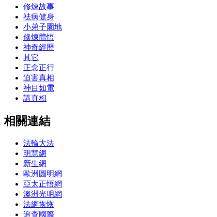
修煉故事
祛病健身
小弟子園地
修煉體悟
神奇經歷
其它
正念正行
迫害真相
神目如電
講真相
相關連結
法輪大法
明慧網
新生網
歐洲圓明網
亞太正悟網
澳洲光明網
法網恢恢
追查國際