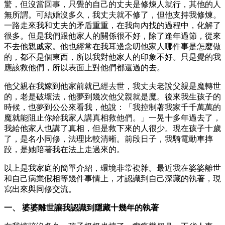
驚，但沒當回事，只覺的自己的丈夫是修煉人就行，其他的人
無所謂。可結婚沒多久，我丈夫就不修了，但他支持我修煉。
一路走來我和丈夫的矛盾重重，在我向內找的過程中，化解了
很多。但是我們跟他家人的關係很不好，除了逢年過節，從來
不去他親戚家。他也經常在我耳邊念叨他家人哪件事是怎麼做
的，都不是個東西，所以我對他家人的印象不好。只是覺的我
應該救他們，所以表面上對他們都還過的去。
他父親在我嫁到他家前就已經去世，我丈夫老說父親是魔轉世
的，老是破壞法，他夢到幾次他父親就是魔。後來我生孩子的
時候，也夢到公公來看我，他說：「我控制著我家千千萬萬的
魔就能阻止你給我家人講真相救他們。」一晃十多年過去了，
我給他家人也講了真相，但是救下來的人很少。現在孩子十歲
了，是名小同修，法理比較清晰。前段日子，我騎電動車摔
跤，是她陪著我在法上走過來的。
以上是我家庭的簡單介紹，環境非常複雜。最近我在婆婆離世
和自己病業假相等幾件事情上，才認識到自己深藏的執著，現
寫出來與同修交流。
一、 婆婆離世讓我認識到隱藏十幾年的執著