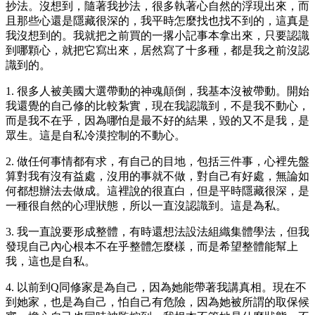
抄法。沒想到，隨著我抄法，很多執著心自然的浮現出來，而
且那些心還是隱藏很深的，我平時怎麼找也找不到的，這真是
我沒想到的。我就把之前買的一撂小記事本拿出來，只要認識
到哪顆心，就把它寫出來，居然寫了十多種，都是我之前沒認
識到的。
1. 很多人被美國大選帶動的神魂顛倒，我基本沒被帶動。開始
我還覺的自己修的比較紮實，現在我認識到，不是我不動心，
而是我不在乎，因為哪怕是最不好的結果，毀的又不是我，是
眾生。這是自私冷漠控制的不動心。
2. 做任何事情都有求，有自己的目地，包括三件事，心裡先盤
算對我有沒有益處，沒用的事就不做，對自己有好處，無論如
何都想辦法去做成。這裡說的很直白，但是平時隱藏很深，是
一種很自然的心理狀態，所以一直沒認識到。這是為私。
3. 我一直說要形成整體，有時還想法設法組織集體學法，但我
發現自己內心根本不在乎整體怎麼樣，而是希望整體能幫上
我，這也是自私。
4. 以前到Q同修家是為自己，因為她能帶著我講真相。現在不
到她家，也是為自己，怕自己有危險，因為她被所謂的取保候