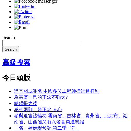
Search
Search
高級搜索
今日頭版
講真相成罪名 中國多位工程師律師遭枉判
為甚麼自己的正念不強大?
轉錯帳之後
感想兩則：發正念 人心
參與迫害法輪功 雲南省、吉林省、貴州省、北京市、湖
南省、山西省又有八名官員遭惡報
「名」娃娃現形記 第二季（7）