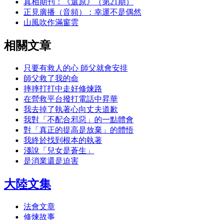
真相期刊：《還原》（第21期）
正見廣播（音頻）：幸運不是偶然
山風吹作滿窗雲
相關文章
只要有救人的心 師父就會安排
師父救了我的命
摔摔打打中走好修煉路
在營救平台撥打電話中昇華
我去掉了執著心向丈夫道歉
我對「不配合邪惡」的一點體會
對「真正的提高是放棄」的體悟
我終於找到根本的執著
淺說「兒女是蒼生」
是消業還是迫害
大陸文集
法會文章
修煉故事