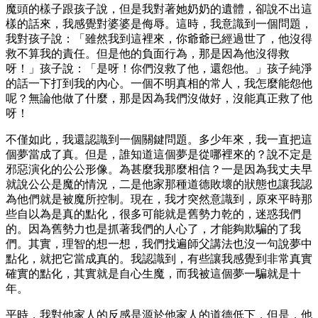
魔頭的樣子跟孩子說，但是我對著她奶奶的遺體，卻說不出這
樣的話來，我感覺對婆婆是侮辱。這時，我意識到一個問題，
我對孩子說：「雖然我到這裡來，你爺爺已經過世了，他沒得
救不算我的責任。但是他的負面行為，那是因為他沒得救
呀！」孩子說：「是呀！你們沒救了他，還怨他。」孩子純淨
的話一下打到我的內心。一個不明真相的常人，我怎麼能怨他
呢？無論他做了什麼，那是因為我們沒做好，沒能真正救了他
呀！
不僅如此，我還認識到一個關鍵問題。多少年來，我一直把這
個夢當成了真。但是，誰知道這個夢是從哪裡來的？說不定是
邪惡演化的公公形像。為甚麼我那麼相信？一是因為我丈夫早
就說公公是魔的情況，二是他家那種道德敗壞的狀態也讓我認
為他們就是被魔所控制。現在，我才突然意識到，原來平時那
些自以為是真的點化，很多可能就是舊勢力乾的，迷惑我們
的。因為舊勢力也是抓著我們的人心了，才能夠欺騙的了我
們。其實，理智的想一想，我們找遍師父講法也沒一句說夢中
點化，就把它當成真的。我認識到，有些讓我感覺到非常真實
確實的點化，其實就是自心生魔，而我被這個夢一騙就是十
年。
平時，我對他家人的反感是源於他家人的道德低下，但是，他