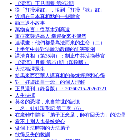
《清流》正見周報 第952期
從「打掃浴缸」，悟到「打掃『欲』缸」
近期在日本真相點的一些體會
勸三退小故事
萬物有言：從草木到高遠
重症來襲遇高人 幸運從來不偶然
連環畫：他們都是為法而來的生命（二）
上半年中共對法輪功教師的迫害案例
講清真相（第35期）：制止中共活摘器官
《清流》月報 第251期（印刷版）
大法福澤眾生
給馬來西亞華人講真相的修煉經歷和心得
對「好壞出自一念」的個人理解
正見週刊（錄音版）：20260715-20260721
人生抉擇
莫名的恐懼，來自前世的記憶
「名」娃娃現形記 第二季（6）
在魔難中體悟「弟子正念足，師有回天力」的法理
看不上別人也是嫉妒心
做個正法時期的大法弟子
欲得反失的教訓