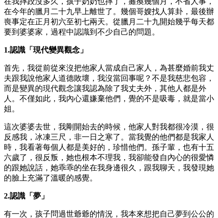
在我摔跤沒多久，孩子奶奶也摔了，癱瘓幾個月，不省人事，
在今年的臘月二十九早上離世了。幾個哥嫂找人算卦，最後辦
喪事定在正月初六至初七兩天。從臘月二十九開始幾乎每天都
要到婆婆家，過程中認識到不少自己的問題。
1.認識「現代變異觀念」
首先，我從前從來沒把他家人當成自己家人，為甚麼婚前我丈
夫跟我說他家人道德敗壞，我沒當回事呢？不是我慈悲包容，
而是變異的現代觀念讓我認為除了我丈夫外，其他人都是外
人。不僅如此，我內心還嫌棄他們，覺的不是吸毒，就是當小
姐。
這次婆婆去世，我剛開始去的時候，他家人對我都很冷漠，很
反感我，冰凍三尺，非一日之寒了。當我覺的他們都是我家人
時，我看著每個人都是美好的，珍惜他們。孫子輩，也有十五
六歲了，很反叛，她也根本不理我，我卻能發自內心的很愛憐
的跟她說話，她乖乖的坐在我身邊很久，跟我聊天，我發現她
的臉上充滿了溫暖的感覺。
2.認識「夢」
有一次，孩子問過世爺爺的情況，我本來想把自己夢到公公的