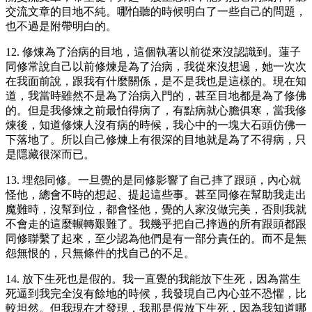
交流文章的目地不純。哪怕聽的時候明白了一些自己的問題，
也不過是附帶明白的。
12. 修煉為了治病的目地，這個執著以前從來沒認識到。蓮子
同修常說自己以前修煉是為了治病，我從來沒想過，她一次次
在我面前說，跟我有什麼關係，是不是我也是這樣的。現在知
道，我當時雖然不是為了治病入門的，甚至目地都是為了修佛
的。但是我修煉之前最怕得病了，有點病就心膽俱寒，當我修
煉後，知道修煉人沒有病的時候，我心中的一塊大石頭仿佛一
下落地了。所以自己修煉上有很深的目地就是為了不得病，只
是隱藏很深而已。
13. 埋怨同修。一旦覺的是同修影響了自己摔了跟頭，內心就
怪他，總會不時的想起、提起這些事。甚至同修在幫助我走出
魔難時，沒幫到位，都會怪他，覺的人家沒做完美，否則我就
不會走的這麼輾轉艱難了。我幾乎把自己摔過的所有跟頭都跟
同修聯繫了起來，至少認為他們是有一部分責任的。而不是無
怨無恨的，只無條件的找自己的不足。
14. 放下生死也是假的。我一直覺的我能放下生死，因為當生
死逼到我完全沒有餘地的時候，我發現自己內心並不恐懼，比
較坦然。但我現在才發現，我那是假放下生死，因為我知道哪