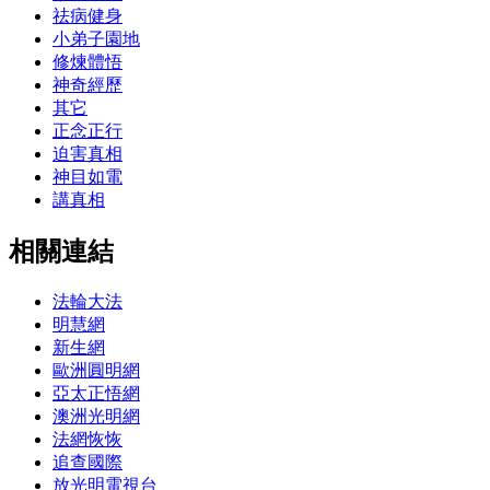
祛病健身
小弟子園地
修煉體悟
神奇經歷
其它
正念正行
迫害真相
神目如電
講真相
相關連結
法輪大法
明慧網
新生網
歐洲圓明網
亞太正悟網
澳洲光明網
法網恢恢
追查國際
放光明電視台