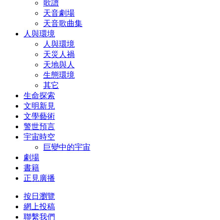
歌譜
天音劇場
天音歌曲集
人與環境
人與環境
天災人禍
天地與人
生態環境
其它
生命探索
文明新見
文學藝術
警世預言
宇宙時空
巨變中的宇宙
劇場
書籍
正見廣播
按日瀏覽
網上投稿
聯繫我們