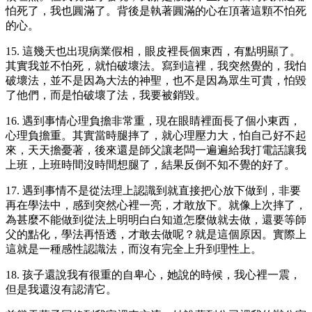
怕死了，我也圓滿了。背後是執著圓滿的心在頂著這顆不怕死
的心。
15. 這幾天也出現病業假相，眼皮裡長個東西，有點明顯了。
其實我並不怕死，就怕破壞法。寫到這裡，我突然覺的，我怕
破壞法，並不是因為大法的神聖，也不是因為眾生可貴，怕毀
了他們，而是怕破壞了法，我要被銷毀。
16. 遇到事情心理負擔非常重，現在眼睛裡面長了個小東西，
心理負擔重。其實當時腿摔了，就心理壓力大，怕自己好不起
來，天天擔憂著，後來還是師父讓老闆一遍遍給我打電話讓我
上班，上班時間沒時間想腿了，結果反倒不知不覺的好了。
17. 遇到事情不是從法理上認識到就直接把心放下做到，非要
再在學法中，感到突然心裡一亮，才敢放下。就像上次摔了，
為甚麼不能做到從法上明明白白知道怎麼做就去做，還要等師
父的點化，學法再悟透，才敢去做呢？就是這個原因。實際上
這就是一種感性認識法，而沒有完全上升到理性上。
18. 孩子還說我有很重的自卑心，她說的時候，我心裡一震，
但是我還沒有認清它。