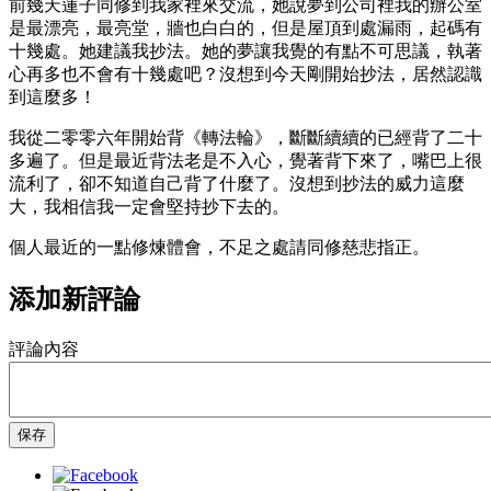
前幾天蓮子同修到我家裡來交流，她說夢到公司裡我的辦公室
是最漂亮，最亮堂，牆也白白的，但是屋頂到處漏雨，起碼有
十幾處。她建議我抄法。她的夢讓我覺的有點不可思議，執著
心再多也不會有十幾處吧？沒想到今天剛開始抄法，居然認識
到這麼多！
我從二零零六年開始背《轉法輪》，斷斷續續的已經背了二十
多遍了。但是最近背法老是不入心，覺著背下來了，嘴巴上很
流利了，卻不知道自己背了什麼了。沒想到抄法的威力這麼
大，我相信我一定會堅持抄下去的。
個人最近的一點修煉體會，不足之處請同修慈悲指正。
添加新評論
評論內容
保存