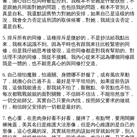
審，擔心自己也同時被監控到。我根本不管她是什麼狀態，不
是跟她共同面對她的問題，也包括我的問題，根本不管別人，
真是自私。我還默認舊勢力對她的安排，如果自己是這樣的情
況，我會全力否定這所謂的取保候審，對她，我就沒去否定，
還是自私。
5. 排斥所有的同修，這種排斥是微妙的，不是抄法給我點出
來，我根本認識不到。因為平時也有跟我來往比較緊密的同
修，但是我仔細思考後發現，這些同修都是對我有幫助的。對
法理不清的同修，我從不接觸。我內心從來不認為哪個同修跟
我是一體的，也不願意真心的與同修打交道。
6. 自己很怕魔難，怕過關。身體哪不舒服了，或有風吹草動
了，就擔心自己過不去，最好是平平坦坦的。如果提前告訴
我，這個我能過去，那我就不怕了，艱難點、辛苦點也不怕。
每次都戰戰兢兢的面對關難，不信師不信法，不能坦然放下，
一切交給師父。其實自己只要向內找，按照師父要求的做就
行，相信師父安排的一切都是最好的。
7. 色心重，在意肉身好看不好看，腿摔了，有點彎，要用闊腳
褲掩蓋，美其名曰是維護大法形像，但是內心維護的是自己的
形像，這心也藏的深。其實就坦然的該如何穿就如何穿，別人