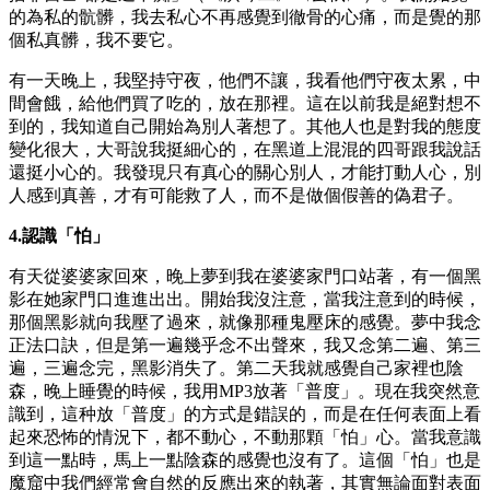
的為私的骯髒，我去私心不再感覺到徹骨的心痛，而是覺的那
個私真髒，我不要它。
有一天晚上，我堅持守夜，他們不讓，我看他們守夜太累，中
間會餓，給他們買了吃的，放在那裡。這在以前我是絕對想不
到的，我知道自己開始為別人著想了。其他人也是對我的態度
變化很大，大哥說我挺細心的，在黑道上混混的四哥跟我說話
還挺小心的。我發現只有真心的關心別人，才能打動人心，別
人感到真善，才有可能救了人，而不是做個假善的偽君子。
4.認識「怕」
有天從婆婆家回來，晚上夢到我在婆婆家門口站著，有一個黑
影在她家門口進進出出。開始我沒注意，當我注意到的時候，
那個黑影就向我壓了過來，就像那種鬼壓床的感覺。夢中我念
正法口訣，但是第一遍幾乎念不出聲來，我又念第二遍、第三
遍，三遍念完，黑影消失了。第二天我就感覺自己家裡也陰
森，晚上睡覺的時候，我用MP3放著「普度」。現在我突然意
識到，這种放「普度」的方式是錯誤的，而是在任何表面上看
起來恐怖的情況下，都不動心，不動那顆「怕」心。當我意識
到這一點時，馬上一點陰森的感覺也沒有了。這個「怕」也是
魔窟中我們經常會自然的反應出來的執著，其實無論面對表面