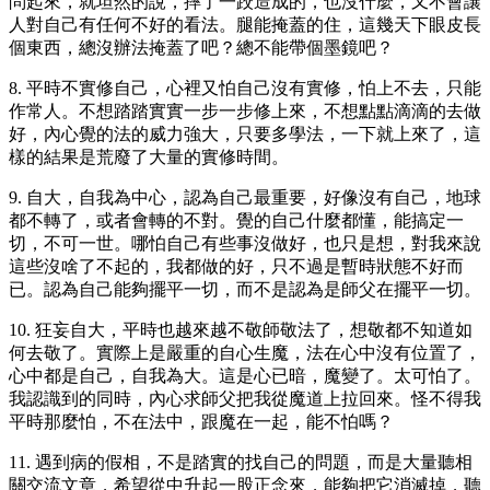
問起來，就坦然的說，摔了一跤造成的，也沒什麼，又不會讓
人對自己有任何不好的看法。腿能掩蓋的住，這幾天下眼皮長
個東西，總沒辦法掩蓋了吧？總不能帶個墨鏡吧？
8. 平時不實修自己，心裡又怕自己沒有實修，怕上不去，只能
作常人。不想踏踏實實一步一步修上來，不想點點滴滴的去做
好，內心覺的法的威力強大，只要多學法，一下就上來了，這
樣的結果是荒廢了大量的實修時間。
9. 自大，自我為中心，認為自己最重要，好像沒有自己，地球
都不轉了，或者會轉的不對。覺的自己什麼都懂，能搞定一
切，不可一世。哪怕自己有些事沒做好，也只是想，對我來說
這些沒啥了不起的，我都做的好，只不過是暫時狀態不好而
已。認為自己能夠擺平一切，而不是認為是師父在擺平一切。
10. 狂妄自大，平時也越來越不敬師敬法了，想敬都不知道如
何去敬了。實際上是嚴重的自心生魔，法在心中沒有位置了，
心中都是自己，自我為大。這是心已暗，魔變了。太可怕了。
我認識到的同時，內心求師父把我從魔道上拉回來。怪不得我
平時那麼怕，不在法中，跟魔在一起，能不怕嗎？
11. 遇到病的假相，不是踏實的找自己的問題，而是大量聽相
關交流文章，希望從中升起一股正念來，能夠把它消滅掉，聽