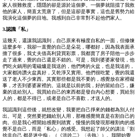
家人很難救度，隱隱的卻是源於這個夢。一個夢就阻擋了我救
他的家人，簡直太荒唐了，但是這卻是事實，這也是舊勢力給
我演化這個夢的目地。我感到自己非常對不起他們家人。
3.認識「私」
這幾天，還讓我認識到，自己原來有極度自私的一面，但修煉
這麼多年，我卻一直覺的自己是朵花，哪都好，因為我表面承
擔了很多，我丈夫借高利貸買彩票，我都賣了房子陪他一步步
走了過來，覺的自己還是不錯的。可是，我到婆婆家發現，他
們吃火鍋用的電磁爐是我送的，他們烤的火盆，也是我送的，
大家都誇讚火盆真好，又乾淨又實用。他們很吃驚，覺的我還
送了老人不少東西。其實那些都是我不要的，感覺放在家裡礙
事，才丟到婆婆家裡的。這就是以前的我，好的留給自己，嫌
棄的送給別人。我買給自己的東西都是發自內心想要，買給別
人的，都是不得已，或者是自己不喜歡，才送人的。
我認識到這些後，就想改變，我要把自己掙來的錢都為別人付
出。可是，突然要把錢給別人用，那種感覺簡直是在割自己的
肉。但是我心裡開始感覺到踏實，慢慢的我發現那種割肉的感
覺不是自己，而是「私心」的感受。我想起了師父的講法「割
捨非自己 都是迷中痴」（《洪吟二》〈去執〉）。我開始覺