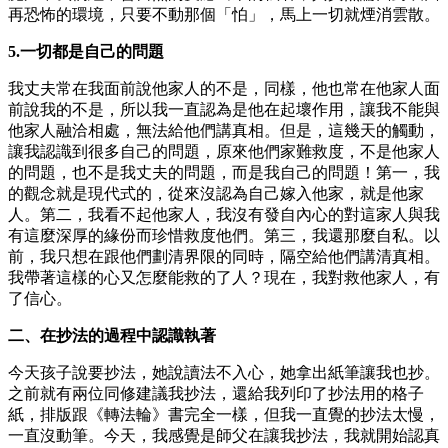
再恐怖的環境，只要不動那個「怕」，馬上一切就煙消雲散。
5.一切都是自己的問題
我丈夫常在我面前說他家人的不是，同樣，他也常在他家人面
前說我的不是，所以我一直認為是他在起壞作用，讓我不能與
他家人融洽相處，無法給他們講真相。但是，這幾天的觸動，
讓我認識到很多自己的問題，原來他們家難救度，不是他家人
的問題，也不是我丈夫的問題，而是我自己的問題！第一，我
的觀念就是現代式的，從來沒認為自己嫁入他家，就是他家
人。第二，我看不起他家人，我沒有發自內心的對這家人與我
有這麼深厚的緣份而珍惜救度他們。第三，我還那麼自私。以
前，我只想在跟他們劃清界限的同時，隔空給他們講清真相。
我帶著這樣的心又怎麼能救的了人？現在，我對救他家人，有
了信心。
二、在抄法的過程中認識執著
今天孩子說要抄法，她說讀法不入心，她拿出紙筆讓我也抄。
之前就有兩位同修建議我抄法，還給我列印了抄法用的格子
紙，排版跟《轉法輪》書完全一樣，但我一直覺的抄法太慢，
一直沒動筆。今天，我感覺是師父在讓我抄法，我就開始認真