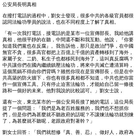
公安局長明真相
在撥打電話的過程中，劉女士發現，很多中共的各級官員都很
認同法輪功學員的說法，也在不同程度上了解了真相。
「有一次我打電話，接電話的是某市一位宣傳部長。我給他講
真相，他很平靜的在聽，中間還不斷和我互動。他說，『你要
知道我們黨也在反腐』。我告訴他，那只是政治鬥爭，在中國
無官不貪，很多高官都把上百億上千億的資產轉移到了海外，
家屬子女、二奶、私生子也都移民到海外了，這叫真反腐嗎？
中共讓你們在國內繼續鎮壓法輪功，將來中共滅亡遭清算時，
這個黑鍋不得由你們背嗎？雖然你現在是宣傳部長，但是在中
共高築的防火牆下，你也有很多真相都不知道，中共也把你當
作一個宣傳工具。只有停止迫害法輪功，才能給自己留一條後
路和一個好的未來。他對我說的比較認可。」劉女士說，
還有一次，東北某市的一個公安局長接了她的電話，這位局長
提了一個問題：「我們是為老百姓服務的，我們也不想抓你
們，但是你們為甚麼就不聽政府的話呢？不讓煉法輪功就別煉
了，為甚麼就不聽呢，老跟政府對著幹？」
劉女士回答：「我們就想修『真、善、忍』、做好人，政府為