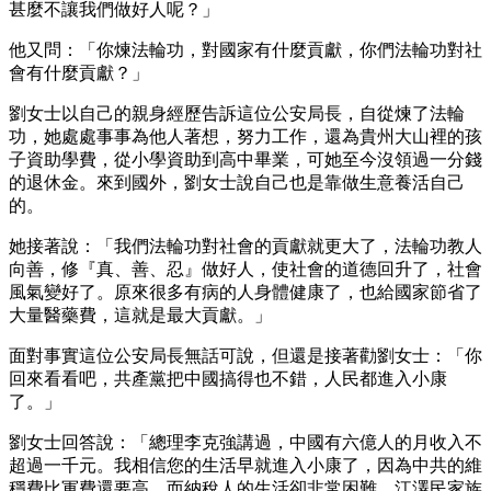
甚麼不讓我們做好人呢？」
他又問：「你煉法輪功，對國家有什麼貢獻，你們法輪功對社
會有什麼貢獻？」
劉女士以自己的親身經歷告訴這位公安局長，自從煉了法輪
功，她處處事事為他人著想，努力工作，還為貴州大山裡的孩
子資助學費，從小學資助到高中畢業，可她至今沒領過一分錢
的退休金。來到國外，劉女士說自己也是靠做生意養活自己
的。
她接著說：「我們法輪功對社會的貢獻就更大了，法輪功教人
向善，修『真、善、忍』做好人，使社會的道德回升了，社會
風氣變好了。原來很多有病的人身體健康了，也給國家節省了
大量醫藥費，這就是最大貢獻。」
面對事實這位公安局長無話可說，但還是接著勸劉女士：「你
回來看看吧，共產黨把中國搞得也不錯，人民都進入小康
了。」
劉女士回答說：「總理李克強講過，中國有六億人的月收入不
超過一千元。我相信您的生活早就進入小康了，因為中共的維
穩費比軍費還要高，而納稅人的生活卻非常困難。江澤民家族