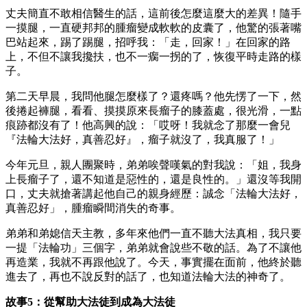
丈夫簡直不敢相信醫生的話，這前後怎麼這麼大的差異！隨手
一摸腿，一直硬邦邦的腫瘤變成軟軟的皮囊了，他驚的張著嘴
巴站起來，踢了踢腿，招呼我：「走，回家！」在回家的路
上，不但不讓我攙扶，也不一瘸一拐的了，恢復平時走路的樣
子。
第二天早晨，我問他腿怎麼樣了？還疼嗎？他先愣了一下，然
後捲起褲腿，看看、摸摸原來長瘤子的膝蓋處，很光滑，一點
痕跡都沒有了！他高興的說：「哎呀！我就念了那麼一會兒
『法輪大法好，真善忍好』，瘤子就沒了，我真服了！」
今年元旦，親人團聚時，弟弟唉聲嘆氣的對我說：「姐，我身
上長瘤子了，還不知道是惡性的，還是良性的。」還沒等我開
口，丈夫就搶著講起他自己的親身經歷：誠念「法輪大法好，
真善忍好」，腫瘤瞬間消失的奇事。
弟弟和弟媳信天主教，多年來他們一直不聽大法真相，我只要
一提「法輪功」三個字，弟弟就會說些不敬的話。為了不讓他
再造業，我就不再跟他說了。今天，事實擺在面前，他終於聽
進去了，再也不說反對的話了，也知道法輪大法的神奇了。
故事5：從幫助大法徒到成為大法徒