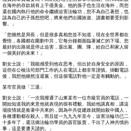
在海外的存款就有上千億美金。他的孫子也生活在海外，而您
還在國內執行他的命令繼續迫害法輪功，您不為自己著想，也
該為自己的子孫想想吧，將來他們出國旅遊、讀書都要受到影
響。」
「您雖然是局長，但是很多真相您並不知道，現在全世界都在
覺悟，各國都在圍剿中共，它每分鐘都面臨著滅亡的下場。您
最好的出路就是停止迫害，退出黨、團、隊，給自己和家人留
一個美好的未來！」
劉女士說：「我能感受到他在思考。但出於自身安全的原因，
這些在公檢法司部門工作的人在電話上都非常謹慎。掛斷電話
後，我想他雖然沒退黨，但這個電話對他一定是有觸動的。」
某市官員做「三退」
劉女士說：「一次我撥通了山東某市一位市級官員的電話，一
開始知道我的來意他就表現的很有禮貌。我給他講真相，講這
場疫情就是衝著中共來的，因為中共從建政就開始殺中國人，
各種運動都在殺人，而且從一九九九年至今，迫害法輪功已二
十多年了，還活摘法輪功學員的器官販賣，干出了人神共憤的
事，這是要遭天譴的。」