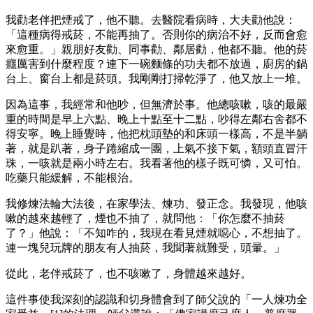
我勸老伴把煙戒了，他不聽。去醫院看病時，大夫勸他說：
「這種病得戒菸，不能再抽了。否則你的病治不好，反而會愈
來愈重。」親朋好友勸、同事勸、鄰居勸，他都不聽。他的菸
癮厲害到什麼程度？連下一碗麵條的功夫都不放過，廚房的鍋
台上、窗台上都是菸頭。我剛剛打掃乾淨了，他又放上一堆。
因為這事，我經常和他吵，但無濟於事。他總咳嗽，咳的最嚴
重的時間是早上六點、晚上十點至十二點，吵得左鄰右舍都不
得安寧。晚上睡覺時，他把枕頭墊的和床頭一樣高，不是半躺
著，就是趴著，身子踡縮成一團，上氣不接下氣，額頭直冒汗
珠，一咳就是兩小時左右。我看著他的樣子既可憐，又可怕。
吃藥只能緩解，不能根治。
我修煉法輪大法後，在家學法、煉功、發正念。我發現，他咳
嗽的越來越輕了，煙也不抽了，就問他：「你怎麼不抽菸
了？」他說：「不知咋的，我現在看見煙就噁心，不想抽了。
連一塊兒玩牌的朋友有人抽菸，我聞著就難受，頭暈。」
從此，老伴戒菸了，也不咳嗽了，身體越來越好。
這件事使我深刻的認識和切身體會到了師父說的「一人煉功全