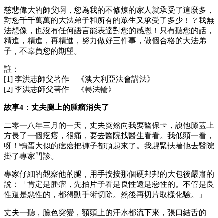
慈悲偉大的師父啊，您為我的不修煉的家人就承受了這麼多，
對您千千萬萬的大法弟子和所有的眾生又承受了多少！？我無
法想像，也沒有任何語言能表達對您的感恩！只有聽您的話，
精進，精進，再精進，努力做好三件事，做個合格的大法弟
子，不辜負您的期望。
註：
[1] 李洪志師父著作：《澳大利亞法會講法》
[2] 李洪志師父著作：《轉法輪》
故事4：丈夫腿上的腫瘤消失了
二零一八年三月的一天，丈夫突然向我要醫保卡，說他膝蓋上
方長了一個疙瘩，很痛，要去醫院找醫生看看。我低頭一看，
呀！鴨蛋大似的疙瘩把褲子都頂起來了。我趕緊扶著他去醫院
掛了專家門診。
專家仔細的觀察他的腿，用手按按那個硬邦邦的大包後嚴肅的
說：「肯定是腫瘤，先拍片子看是良性還是惡性的。不管是良
性還是惡性的，都得動手術切除。然後再切片取樣化驗。」
丈夫一聽，臉色突變，額頭上的汗水都流下來，張口結舌的