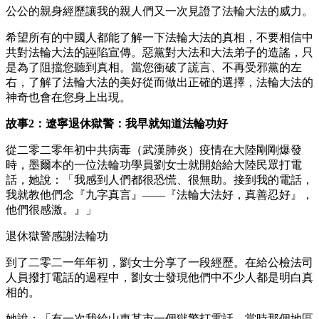
公公的親身經歷讓我的親人們又一次見證了法輪大法的威力。
希望所有的中國人都能了解一下法輪大法的真相，不要相信中
共對法輪大法的誣陷宣傳。惡黨對大法和大法弟子的造謠，只
是為了阻擋您聽到真相。當您衝破了謊言、不再受邪黨的左
右，了解了法輪大法的美好從而做出正確的選擇，法輪大法的
神奇也會在您身上出現。
故事2：遼寧退休獄警：我早就知道法輪功好
從二零二零年初中共病毒（武漢肺炎）疫情在大陸剛剛爆發
時，墨爾本的一位法輪功學員劉女士就開始給大陸民眾打電
話，她說：「我感到人們都很恐慌、很無助。接到我的電話，
我就教他們念『九字真言』——『法輪大法好，真善忍好』，
他們很感激。』」
退休獄警感謝法輪功
到了二零二一年年初，劉女士分享了一段經歷。在給公檢法司
人員撥打電話的過程中，劉女士發現他們中不少人都是明白真
相的。
她說：「有一次我給山東某市一個獄警打電話，當時那個地區