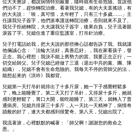
位大夫會診，都說病情特別嚴重，隨時就有生命危險。並說他
們治不了，趕快轉院治療。看著我兒媳，有的大夫直搖頭，有
的大夫說：「唉，真可惜，太年輕了，只有三十多歲……」主
任讓我兒子簽字，他們派車護送轉院治療，否則就來不及了。
我兒子拒絕轉院，大夫讓我兒子簽字，後果自負，兒子流著眼
淚簽了字。兒媳住進了重症監護室，打吊針治療。
兒子打電話給我，把大夫說的那些揪心話都告訴了我。我就讓
他倆誠心念：「法輪大法好，真善忍好」，我在家看孩子，發
正念。我心裡想：我決不能上舊勢力的當。我要正念正行，一
切交給師父。兒子兒媳已經做了三退（退出中共的黨、團、隊
組織），兒媳不會有生命危險的。我每天不停的背師父的法，
能想起來的《洪吟》我都背。
兒媳第一天打吊針就排出了十多斤尿，她一下子感覺輕鬆多
了，晚上能睡覺了。第二天又打了吊針，又排尿十多斤，她就
感到更輕鬆了，胃口大開，能吃能睡了。第三天，就轉入了普
通病房。兒媳共排尿三十多斤，人一天比一天精神了，病情奇
蹟般的好了，連大夫都感到很驚奇。第八天，兒媳出院了。
我流著淚，心裡默默的喊著：「師父啊！謝謝您的救命之
恩。」