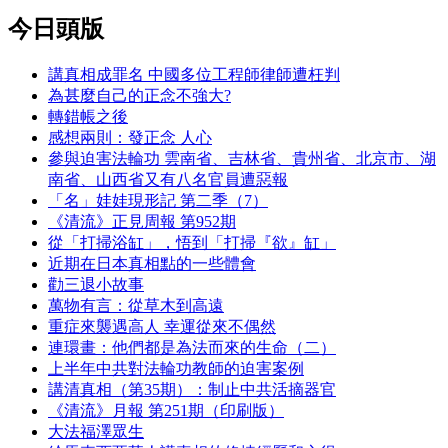
今日頭版
講真相成罪名 中國多位工程師律師遭枉判
為甚麼自己的正念不強大?
轉錯帳之後
感想兩則：發正念 人心
參與迫害法輪功 雲南省、吉林省、貴州省、北京市、湖
南省、山西省又有八名官員遭惡報
「名」娃娃現形記 第二季（7）
《清流》正見周報 第952期
從「打掃浴缸」，悟到「打掃『欲』缸」
近期在日本真相點的一些體會
勸三退小故事
萬物有言：從草木到高遠
重症來襲遇高人 幸運從來不偶然
連環畫：他們都是為法而來的生命（二）
上半年中共對法輪功教師的迫害案例
講清真相（第35期）：制止中共活摘器官
《清流》月報 第251期（印刷版）
大法福澤眾生