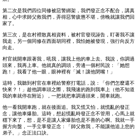
第二次是我們四位同修被惡警綁架，我們發正念不配合，講真
相，心中求師父救我們，弄得惡警疲憊不堪，傍晚就讓我們回
家了。
第三次，是在村裡散真相資料，被村官發現誣告，盯著我不讓
我走，另一個同修在西面胡同裡，我怕她被發現，強行向反方
向走。
村官就開車跟著我，吼我，讓我上他的車上去。我說，你調過
頭來，我再上車。他就真的調頭，旁邊一個村民說：「她想
跑！」我看了他一眼，眼神裡有「滅！讓他閉嘴！」
這時，我聽到村官在車裡給警察打電話，說：「你們怎麼還不
快來？！」趁他調車頭之際，我飛速的跑到我車上（他不知道
我的車就停在附近），一把就把車調過頭來，開車就跑。
他一看我開車跑，就在後面追。我又慌又怕，就慌亂的發正
念，讓他車爆胎。這時，想起慌亂時發正念不管用，心馬上就
穩下來了，想，是不是讓人家爆胎也是不善的心啊。我就一手
握方向盤，一手立掌發正念：「師父救我，不能讓他追上您的
弟子。」念正法口訣。