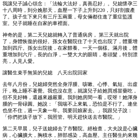
我讓兒子誠心頌念：「法輪大法好，真善忍好」。兒媳懷孕三
十八周時，到分娩那天，血壓一下子上升到220，只好剖腹產
了。孩子生下來只有三斤五兩重，母女倆都住進了重症監護
室。兒子就睡在自家的車裡面。
神奇的是，第二天兒媳就轉入了普通病房， 第三天就出院
了，身體恢復的很好。孫女在醫院住了十天也出院了，體重增
加到四斤。孫女出院後，在家餵養。一天一個樣。滿月後，體
重增加到六斤，長的白淨，一雙大大的眼睛，卷頭髮，特別漂
亮，人見人愛。
讓醫生束手無策的兒媳 八天出院回家
去年八月份，兒媳婦突然全身浮腫、咳嗽、心悸、氣短、出虛
汗，晚上睡不著覺。我也沒在意，就讓兒子給她買感冒藥吃，
但不見好轉，還越來越嚴重。我到她房間一看，哎呀！她渾身
腫的一骨碌圓。她說：「我喘不上來氣，恐怕是不行了。連坐
也坐不住，過一天象一年。我要回娘家去。」我跟兒子說：
「你們把孩子放下，我照管。明天趕快送去市醫院。」
第二天早晨，兒子送媳婦去了市醫院。經檢查，大夫說是心臟
病，心臟擴大，胸積水，肺部感染，高血壓。主任醫生約來幾