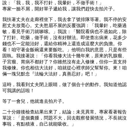
說：「我，我，我不打針，我暈針，不做手術！」
專家一臉不屑，開好單子遞給我，讓我們趕快去拍片子。
我扶著丈夫在走廊裡坐下，我去拿了號排隊等著。我不停的安
慰丈夫放寬心。丈夫愁眉不展的反覆強調：「我暈針，吃藥過
敏，看見手術刀就哆嗦。」我說：「醫院看病也不過如此，除
了打針、吃藥，做手術，沒有好辦法。即使查出病來，花多少
錢也不一定能治好，還給你精神上還造成這麼大的負擔。你
看！咱守著金飯碗還來要飯吃。」他明白我的意思，只是有些
固執。我接著說：「你看我修大法十幾年來，原來的乳腺瘤、
子宮瘤、胃病不都好了？你雖然沒有走入修煉，但你一直支持
我修煉。你也相信大法好，咱就從心裡求師父幫幫你。來！咱
倆一塊兒默念『法輪大法好，真善忍好』吧！」
這時，我看到丈夫閉上眼睛，做了個合十的動作。我知道他認
可我講的話啦！
等了一會兒，他就進去拍片子。
二十分鐘後檢查結果出來了，結論：未見異常。專家看著報告
單說：「是個囊腫，問題不大，回去觀察發展情況，不長就沒
事啦，有點積液，自己就能吸收。」