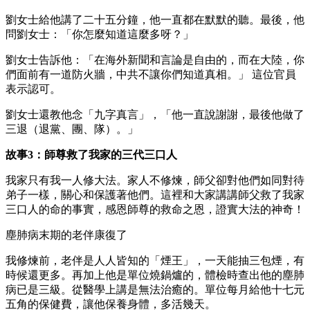
劉女士給他講了二十五分鐘，他一直都在默默的聽。最後，他
問劉女士：「你怎麼知道這麼多呀？」
劉女士告訴他：「在海外新聞和言論是自由的，而在大陸，你
們面前有一道防火牆，中共不讓你們知道真相。」 這位官員
表示認可。
劉女士還教他念「九字真言」，「他一直說謝謝，最後他做了
三退（退黨、團、隊）。」
故事3：師尊救了我家的三代三口人
我家只有我一人修大法。家人不修煉，師父卻對他們如同對待
弟子一樣，關心和保護著他們。這裡和大家講講師父救了我家
三口人的命的事實，感恩師尊的救命之恩，證實大法的神奇！
塵肺病末期的老伴康復了
我修煉前，老伴是人人皆知的「煙王」，一天能抽三包煙，有
時候還更多。再加上他是單位燒鍋爐的，體檢時查出他的塵肺
病已是三級。從醫學上講是無法治癒的。單位每月給他十七元
五角的保健費，讓他保養身體，多活幾天。