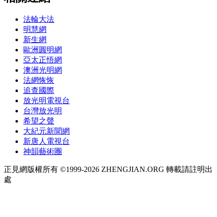
法輪大法
明慧網
新生網
歐洲圓明網
亞太正悟網
澳洲光明網
法網恢恢
追查國際
放光明電視台
台灣放光明
希望之聲
大紀元新聞網
新唐人電視台
神韻藝術團
正見網版權所有 ©1999-2026 ZHENGJIAN.ORG 轉載請註明出
處