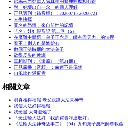
給馬來西亞華人講真相的修煉經歷和心得
對「好壞出自一念」的個人理解
正見週刊（錄音版）：20260715-20260721
人生抉擇
莫名的恐懼，來自前世的記憶
「名」娃娃現形記 第二季（6）
在魔難中體悟「弟子正念足，師有回天力」的法理
看不上別人也是嫉妒心
做個正法時期的大法弟子
欲得反失的教訓
真相期刊：《還原》（第21期）
正見廣播（音頻）：幸運不是偶然
山風吹作滿窗雲
相關文章
明真相得福報 老父親說大法真神奇
我信大法好得福報
我念書 大哥退燒了
「念法輪大法好，我的買賣咋這麼好」
《法輪大法神奇故事二》（94）九旬弟子感恩師尊救命