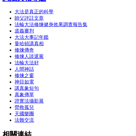
大法是真正的科學
師父評註文章
法輪大法修煉健身效果調查報告集
道義審判
大法大事記年鑑
曼哈頓講真相
修煉傳奇
修煉人談退黨
法輪大法好
人間神話
修煉之窗
神目如電
講真象短句
真象傳單
證實法攝影展
營救孤兒
天國樂團
法難交流
相關連結