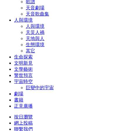
歌譜
天音劇場
天音歌曲集
人與環境
人與環境
天災人禍
天地與人
生態環境
其它
生命探索
文明新見
文學藝術
警世預言
宇宙時空
巨變中的宇宙
劇場
書籍
正見廣播
按日瀏覽
網上投稿
聯繫我們