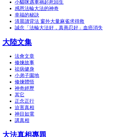
小貓咪遇車禍起死回生
感恩法輪大法的神奇
幸福的秘訣
清晨讀背法 窗外大量麻雀求得救
誠念「法輪大法好，真善忍好」血癌消失
大陸文集
法會文章
修煉故事
祛病健身
小弟子園地
修煉體悟
神奇經歷
其它
正念正行
迫害真相
神目如電
講真相
大法真相專題