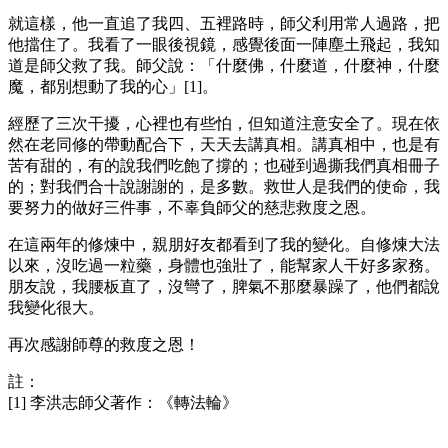
就這樣，他一直追了我四、五裡路時，師父利用常人過路，把
他擋住了。我看了一眼後視鏡，感覺後面一陣塵土飛起，我知
道是師父救了我。師父說：「什麼佛，什麼道，什麼神，什麼
魔，都別想動了我的心」[1]。
經歷了三次干擾，心裡也有些怕，但知道注意安全了。現在依
然在老同修的帶動配合下，天天去講真相。講真相中，也是有
苦有甜的，有的說我們吃飽了撐的；也碰到過撕我們真相冊子
的；對我們合十說謝謝的，是多數。救世人是我們的使命，我
要努力的做好三件事，不辜負師父的慈悲救度之恩。
在這兩年的修煉中，親朋好友都看到了我的變化。自修煉大法
以來，沒吃過一粒藥，身體也強壯了，能幫家人干好多家務。
朋友說，我腰板直了，沒彎了，脾氣不那麼暴躁了，他們都說
我變化很大。
再次感謝師尊的救度之恩！
註：
[1] 李洪志師父著作：《轉法輪》