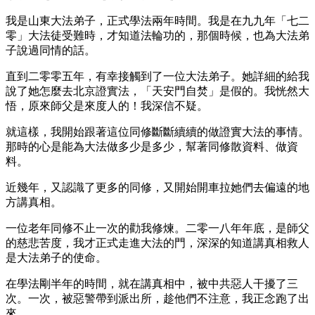
我是山東大法弟子，正式學法兩年時間。我是在九九年「七二
零」大法徒受難時，才知道法輪功的，那個時候，也為大法弟
子說過同情的話。
直到二零零五年，有幸接觸到了一位大法弟子。她詳細的給我
說了她怎麼去北京證實法，「天安門自焚」是假的。我恍然大
悟，原來師父是來度人的！我深信不疑。
就這樣，我開始跟著這位同修斷斷續續的做證實大法的事情。
那時的心是能為大法做多少是多少，幫著同修散資料、做資
料。
近幾年，又認識了更多的同修，又開始開車拉她們去偏遠的地
方講真相。
一位老年同修不止一次的勸我修煉。二零一八年年底，是師父
的慈悲苦度，我才正式走進大法的門，深深的知道講真相救人
是大法弟子的使命。
在學法剛半年的時間，就在講真相中，被中共惡人干擾了三
次。一次，被惡警帶到派出所，趁他們不注意，我正念跑了出
來。