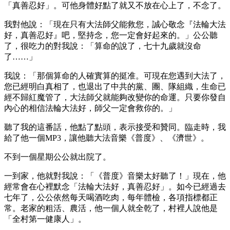
「真善忍好」。可他身體好點了就又不放在心上了，不念了。
我對他說：「現在只有大法師父能救您，誠心敬念『法輪大法
好，真善忍好』吧，堅持念，您一定會好起來的。」公公聽
了，很吃力的對我說：「算命的說了，七十九歲就沒命
了……」
我說：「那個算命的人確實算的挺准。可現在您遇到大法了，
您已經明白真相了，也退出了中共的黨、團、隊組織，生命已
經不歸紅魔管了，大法師父就能夠改變你的命運。只要你發自
內心的相信法輪大法好，師父一定會救你的。」
聽了我的這番話，他點了點頭，表示接受和贊同。臨走時，我
給了他一個MP3，讓他聽大法音樂《普度》、《濟世》。
不到一個星期公公就出院了。
一到家，他就對我說：「《普度》音樂太好聽了！」現在，他
經常會在心裡默念「法輪大法好，真善忍好」。如今已經過去
七年了，公公依然每天喝酒吃肉，每年體檢，各項指標都正
常。老家的粗活、農活，他一個人就全乾了，村裡人說他是
「全村第一健康人」。