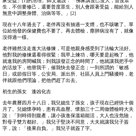
家受益」[1]的法理。師父還說：「佛家講度己度人，普度眾
生，不但要修己，還要普度眾生，別人會跟著受益，能給別人
無意中調整身體、治病等等。」[2]
現在十八年過去了，老伴再沒有抽過一支煙，也不咳嗽了。單
位給他發的保健費也不要了。再去體檢，塵肺病沒有了，就像
沒得過一樣。
老伴雖然沒走進大法修煉，可是他親身感受到了法輪大法好。
他對我的修煉還看得很緊：我早上煉功，哪天要是起晚了，他
就進我的房間喊我；到我該發正念的時間了，他就讓我把手中
的活放下，他替我干，催我快去發正念；一到所謂的「敏感
日」或節假日等，公安局、派出所、社區人員上門騷擾時，老
伴就跟他們理論，把他們趕了出去。
初生的孫女 逢凶化吉
去年農曆四月十八日，我兒媳生了孫女，孩子現在已經快十個
月了。兒媳懷孕時，患有高血壓。懷胎三十二周做體檢時大夫
說：「到時得剖腹產，讓小孩進保溫箱能活，大人也沒危險，
對母子雙方都好。」我兒子堅決不同意，大夫就讓我兒子簽
字，說：「後果自負。」我兒子就簽了字。