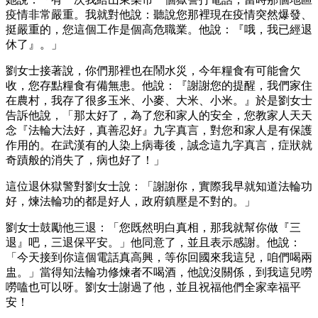
疫情非常嚴重。我就對他說：聽說您那裡現在疫情突然爆發、
挺嚴重的，您這個工作是個高危職業。他說：『哦，我已經退
休了』。」
劉女士接著說，你們那裡也在鬧水災，今年糧食有可能會欠
收，您存點糧食有備無患。他說：『謝謝您的提醒，我們家住
在農村，我存了很多玉米、小麥、大米、小米。』於是劉女士
告訴他說，「那太好了，為了您和家人的安全，您教家人天天
念『法輪大法好，真善忍好』九字真言，對您和家人是有保護
作用的。在武漢有的人染上病毒後，誠念這九字真言，症狀就
奇蹟般的消失了，病也好了！」
這位退休獄警對劉女士說：「謝謝你，實際我早就知道法輪功
好，煉法輪功的都是好人，政府鎮壓是不對的。」
劉女士鼓勵他三退：「您既然明白真相，那我就幫你做『三
退』吧，三退保平安。」他同意了，並且表示感謝。他說：
「今天接到你這個電話真高興，等你回國來我這兒，咱們喝兩
盅。」當得知法輪功修煉者不喝酒，他說沒關係，到我這兒嘮
嘮嗑也可以呀。劉女士謝過了他，並且祝福他們全家幸福平
安！