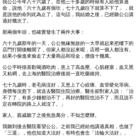
我公公今年八十六歲了。在他三十多歲的時候有人給他算過
命，說他「六十九歲有個坎，七十九歲往下就算不下了」，就
是說他的命到此為止了。這句話，我結婚之後，已經聽公公講
過好幾次了。
那兩個年頭，也確實發生了兩件大事：
六十九歲那年的一天，公公無緣無故的一大早就起來把樓下的
店門打開後離開了，但家人都沒起來呢，店裡一個人都沒有。
結果小偷進來偷走了大量商品和現金，價值十幾萬。
公公平時很喜歡喝酒吃肉，患上了高血壓、心肌梗塞，血又黑
又粘稠，去上海的醫院治療後就一直吃藥維持。
七十九歲時，老毛病沒好，又患上了心絞痛、血管硬化等病。
身體每況愈下，就送去醫院住院治療。醫生卻對家人說：「治
不了了，有多少錢都治不了，再好的醫院也治不了，而且說不
定在轉院的路上人就沒了。」
家人、親戚聽了之後焦急萬分，不知怎麼辦。
我聽到後去醫院看望公公。之前我已經給他講過真相，也做了
「三退」，他也知道大法好，有時也會念「法輪大法好」、