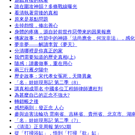
遊戲背後的執著
誰在圍攻神韻？多條戰線曝光
看清執著背後的真相
原來是基點問題
去掉怨恨，修出善心
身體的疼痛，源自於前世作惡帶來的因果報應
佛家故事：竹節中的神跡「法尚應舍，何況非法」，感化
夢非夢——解讀李賀《夢天》
分清哪裡是你真正的家
我們需要知道的歷史真相(上)
隨感：讀書做事，重在用心
兩三行雁夕陽中
歷史故事：宋代孝女冤死，天降異象
「名」娃娃現形記 第二季（8）
講真相成罪名 中國多位工程師律師遭枉判
為甚麼自己的正念不強大?
轉錯帳之後
感想兩則：發正念 人心
參與迫害法輪功 雲南省、吉林省、貴州省、北京市、湖
「名」娃娃現形記 第二季（7）
《清流》正見周報 第952期
從「打掃浴缸」，悟到「打掃『欲』缸」