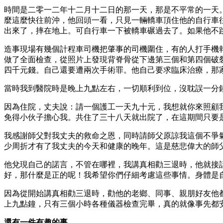
時間是二零一二年十二月十二日的那一天，那是不平常的一天
麼這麼快往前沖，他回頭一看，只見一輛轎車頂住他的自行車
出來了，摔在地上。可自行車一下被轎車碾過去了。如果他不
造事現場有幾個計程車司機把肇事的司機圍住，有的人打手機
做了全面檢查，從照片上發現背脊骨從下邊第三個和第四個破
四千元錢。自己還要遭兩次手術罪。他自己要求臨床治療，那
當時我到醫院時是晚上九點左右，一切順利到位，沒耽誤一分
因為住院，丈夫說：請一個護工一天九十元，我想就你來照顧
免得小伙子擔心我。共住了三十八天就出院了，在這期間只要
我感謝師父對我丈夫的救命之恩，同時請師父原諒我這個不爭
少周折才有了我丈夫的今天和健康的晚年。這是慈悲偉大的師
他兌現自己的諾言，不管在哪裡，我講真相勸三退時，他就接
好，那什麼是正的呢！我希望你們仔細考慮這些事情。身體是
因為從開始講真相勸三退時，勸他的老鄉、同事、親朋好友他
上九點鐘，只有三個小時各種儀器檢查完畢，真的就像事先都
還有一件有趣的事