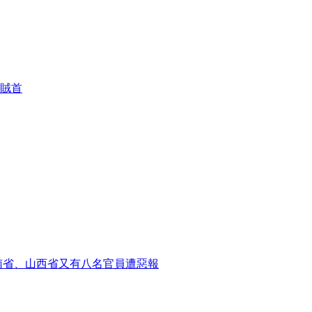
賊首
南省、山西省又有八名官員遭惡報