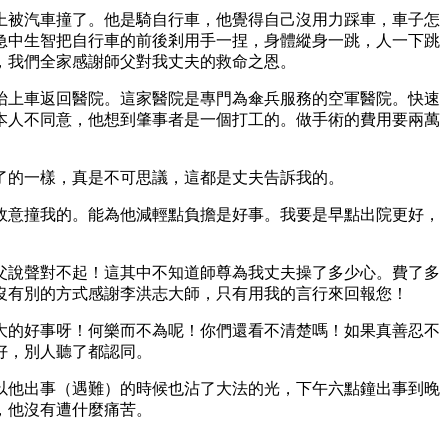
上被汽車撞了。他是騎自行車，他覺得自己沒用力踩車，車子怎
急中生智把自行車的前後剎用手一捏，身體縱身一跳，人一下跳
，我們全家感謝師父對我丈夫的救命之恩。
抬上車返回醫院。這家醫院是專門為傘兵服務的空軍醫院。快速
本人不同意，他想到肇事者是一個打工的。做手術的費用要兩萬
了的一樣，真是不可思議，這都是丈夫告訴我的。
故意撞我的。能為他減輕點負擔是好事。我要是早點出院更好，
父說聲對不起！這其中不知道師尊為我丈夫操了多少心。費了多
沒有別的方式感謝李洪志大師，只有用我的言行來回報您！
大的好事呀！何樂而不為呢！你們還看不清楚嗎！如果真善忍不
好，別人聽了都認同。
以他出事（遇難）的時候也沾了大法的光，下午六點鐘出事到晚
，他沒有遭什麼痛苦。