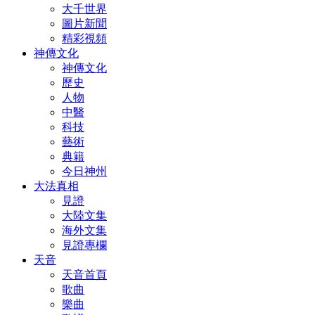
大千世界
圖片新聞
精彩視頻
神傳文化
神傳文化
歷史
人物
中醫
科技
藝術
典籍
今日神州
大法真相
見證
大陸文集
海外文集
見證專欄
天音
天音首頁
歌曲
樂曲