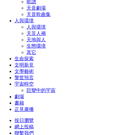
歌譜
天音劇場
天音歌曲集
人與環境
人與環境
天災人禍
天地與人
生態環境
其它
生命探索
文明新見
文學藝術
警世預言
宇宙時空
巨變中的宇宙
劇場
書籍
正見廣播
按日瀏覽
網上投稿
聯繫我們