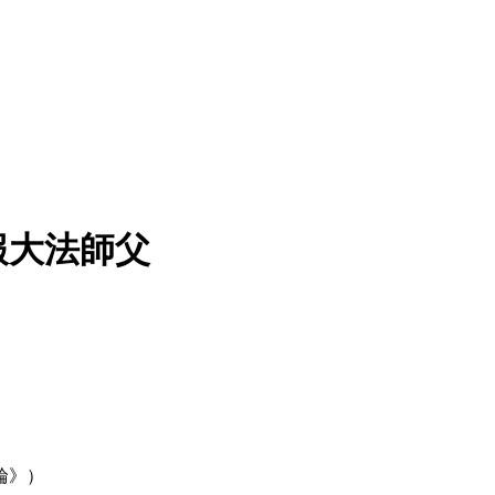
報大法師父
輪》）