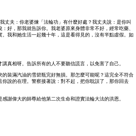
問我丈夫：你老婆煉「法輪功」有什麼好處？我丈夫說：是你叫
說：好，那我就告訴你。我老婆原來身體非常不好，經常吃藥、
實。我和她生活一起幾十年，這是看得見的，沒有半點虛假。如
才講真相呀。告訴所有的人不要聽信謊言，以免害了自己。
夾的裝滿汽油的雪碧瓶完好無損。那怎麼可能呢？這完全不符合
且你說的在理。警察接著說：對不起，把你耽誤了，那你回去
是感謝偉大的師尊給他第二次生命和證實法輪大法的洪恩。