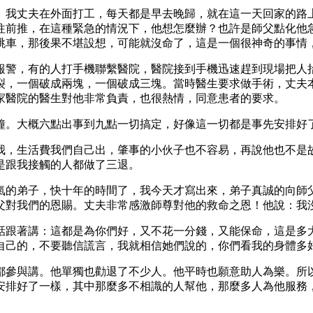
。我丈夫在外面打工，每天都是早去晚歸，就在這一天回家的路
往前推，在這種緊急的情況下，他想怎麼辦？也許是師父點化他
跳車，那後果不堪設想，可能就沒命了，這是一個很神奇的事情
報警，有的人打手機聯繫醫院，醫院接到手機迅速趕到現場把人
裂，一個破成兩塊，一個破成三塊。當時醫生要求做手術，丈夫
家醫院的醫生對他非常負責，也很熱情，同意患者的要求。
鐘。大概六點出事到九點一切搞定，好像這一切都是事先安排好
我，生活費我們自己出，肇事的小伙子也不容易，再說他也不是
是跟我接觸的人都做了三退。
氣的弟子，快十年的時間了，我今天才寫出來，弟子真誠的向師
父對我們的恩賜。丈夫非常感激師尊對他的救命之恩！他說：我
話跟著講：這都是為你們好，又不花一分錢，又能保命，這是多
自己的，不要聽信謊言，我就相信她們說的，你們看我的身體多
都參與講。他單獨也勸退了不少人。他平時也願意助人為樂。所
安排好了一樣，其中那麼多不相識的人幫他，那麼多人為他服務