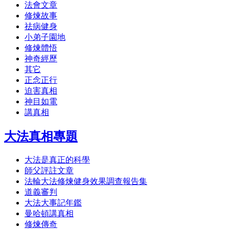
法會文章
修煉故事
祛病健身
小弟子園地
修煉體悟
神奇經歷
其它
正念正行
迫害真相
神目如電
講真相
大法真相專題
大法是真正的科學
師父評註文章
法輪大法修煉健身效果調查報告集
道義審判
大法大事記年鑑
曼哈頓講真相
修煉傳奇