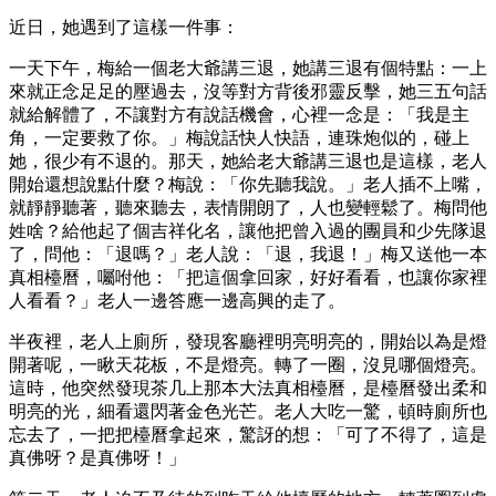
近日，她遇到了這樣一件事：
一天下午，梅給一個老大爺講三退，她講三退有個特點：一上
來就正念足足的壓過去，沒等對方背後邪靈反擊，她三五句話
就給解體了，不讓對方有說話機會，心裡一念是：「我是主
角，一定要救了你。」梅說話快人快語，連珠炮似的，碰上
她，很少有不退的。那天，她給老大爺講三退也是這樣，老人
開始還想說點什麼？梅說：「你先聽我說。」老人插不上嘴，
就靜靜聽著，聽來聽去，表情開朗了，人也變輕鬆了。梅問他
姓啥？給他起了個吉祥化名，讓他把曾入過的團員和少先隊退
了，問他：「退嗎？」老人說：「退，我退！」梅又送他一本
真相檯曆，囑咐他：「把這個拿回家，好好看看，也讓你家裡
人看看？」老人一邊答應一邊高興的走了。
半夜裡，老人上廁所，發現客廳裡明亮明亮的，開始以為是燈
開著呢，一瞅天花板，不是燈亮。轉了一圈，沒見哪個燈亮。
這時，他突然發現茶几上那本大法真相檯曆，是檯曆發出柔和
明亮的光，細看還閃著金色光芒。老人大吃一驚，頓時廁所也
忘去了，一把把檯曆拿起來，驚訝的想：「可了不得了，這是
真佛呀？是真佛呀！」