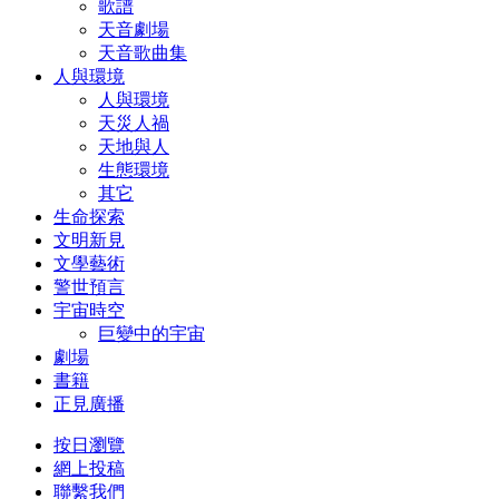
歌譜
天音劇場
天音歌曲集
人與環境
人與環境
天災人禍
天地與人
生態環境
其它
生命探索
文明新見
文學藝術
警世預言
宇宙時空
巨變中的宇宙
劇場
書籍
正見廣播
按日瀏覽
網上投稿
聯繫我們