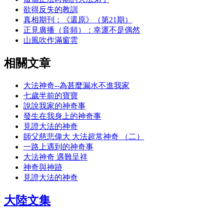
欲得反失的教訓
真相期刊：《還原》（第21期）
正見廣播（音頻）：幸運不是偶然
山風吹作滿窗雲
相關文章
大法神奇--為甚麼漏水不進我家
七歲半前的寶寶
說說我家的神奇事
發生在我身上的神奇事
見證大法的神奇
師父慈悲偉大 大法超常神奇 （二）
一路上遇到的神奇事
大法神奇 遇難呈祥
神奇與神跡
見證大法的神奇
大陸文集