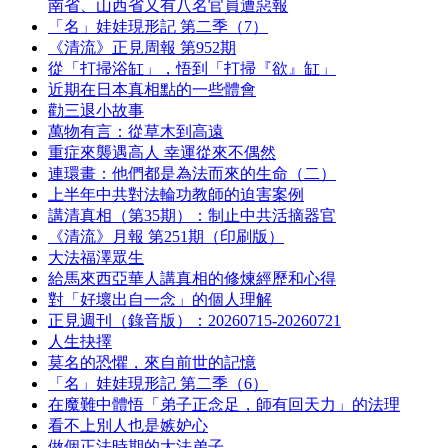
南省、山西省又有八名官員遭惡報
「名」娃娃現形記 第二季（7）
《清流》正見周報 第952期
從「打掃浴缸」，悟到「打掃『欲』缸」
近期在日本真相點的一些體會
勸三退小故事
萬物有言：從草木到高遠
重症來襲遇高人 幸運從來不偶然
連環畫：他們都是為法而來的生命（二）
上半年中共對法輪功教師的迫害案例
講清真相（第35期）：制止中共活摘器官
《清流》月報 第251期（印刷版）
大法福澤眾生
給馬來西亞華人講真相的修煉經歷和心得
對「好壞出自一念」的個人理解
正見週刊（錄音版）：20260715-20260721
人生抉擇
莫名的恐懼，來自前世的記憶
「名」娃娃現形記 第二季（6）
在魔難中體悟「弟子正念足，師有回天力」的法理
看不上別人也是嫉妒心
做個正法時期的大法弟子