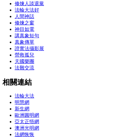
修煉人談退黨
法輪大法好
人間神話
修煉之窗
神目如電
講真象短句
真象傳單
證實法攝影展
營救孤兒
天國樂團
法難交流
相關連結
法輪大法
明慧網
新生網
歐洲圓明網
亞太正悟網
澳洲光明網
法網恢恢