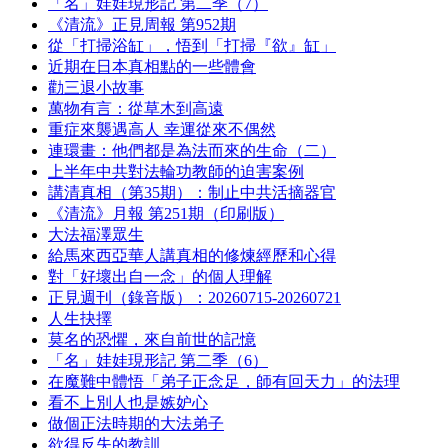
「名」娃娃現形記 第二季（7）
《清流》正見周報 第952期
從「打掃浴缸」，悟到「打掃『欲』缸」
近期在日本真相點的一些體會
勸三退小故事
萬物有言：從草木到高遠
重症來襲遇高人 幸運從來不偶然
連環畫：他們都是為法而來的生命（二）
上半年中共對法輪功教師的迫害案例
講清真相（第35期）：制止中共活摘器官
《清流》月報 第251期（印刷版）
大法福澤眾生
給馬來西亞華人講真相的修煉經歷和心得
對「好壞出自一念」的個人理解
正見週刊（錄音版）：20260715-20260721
人生抉擇
莫名的恐懼，來自前世的記憶
「名」娃娃現形記 第二季（6）
在魔難中體悟「弟子正念足，師有回天力」的法理
看不上別人也是嫉妒心
做個正法時期的大法弟子
欲得反失的教訓