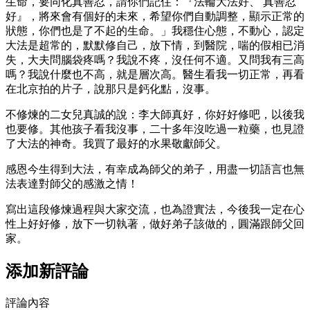
生命，要同化真善忍，請你們記住：『法輪大法好、 真善忍
好』，將來會有個好的未來，希望你們自動調整，顯示正常的
狀態，你們也是了不起的生命。」我穩住心態，不動心，認定
大法是超常的，默默修自己，放下情，到醫院，喘的假相已消
失，大夫問腦袋疼嗎？我說不疼，沒任何不適。又問我有三高
嗎？我說什麼也不高，就是層次高。醫生看我一切正常，再看
在北京拍的片子，說那只是鈣化點，沒事。
不修煉的二女兒真誠的說：李大師真好，你好好修吧，以後我
也要修。其他孩子看我沒事，二十多年沒吃過一粒藥，也見證
了大法的神奇。我買了最好的水果敬獻師父。
感恩今生得到大法，有幸成為師父的弟子，用盡一切語言也無
法表達對師父的感激之情！
寫出這段修煉過程與大家交流，也為證實法，今後我一定在心
性上好好修，放下一切執著，做好弟子該做的，圓滿跟師父回
家。
添加新評論
評論內容