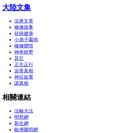
大陸文集
法會文章
修煉故事
祛病健身
小弟子園地
修煉體悟
神奇經歷
其它
正念正行
迫害真相
神目如電
講真相
相關連結
法輪大法
明慧網
新生網
歐洲圓明網