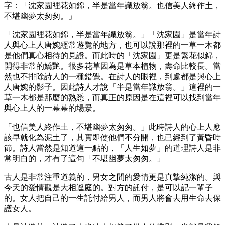
字：「沈家園裡花如錦，半是當年識放翁。也信美人終作土，
不堪幽夢太匆匆。」
「沈家園裡花如錦，半是當年識放翁。」「沈家園」是當年詩
人與心上人唐婉經常遊覽的地方，也可以說那裡的一草一木都
是他們真心相待的見證。而此時的「沈家園」更是繁花似錦，
開得非常的嬌艷。很多花草因為是草本植物，壽命比較長。當
然也不排除詩人的一種錯覺。在詩人的眼裡，到處都是與心上
人唐婉的影子。因此詩人才說「半是當年識放翁。」這裡的一
草一木都是那麼的熟悉，而真正的原因是在這裡可以找到當年
與心上人的一幕幕的場景。
「也信美人終作土，不堪幽夢太匆匆。」此時詩人的心上人應
該早就化為泥土了，其實即使他們不分開，也已經到了黃昏時
節。詩人當然是知道這一點的，「人生如夢」的道理詩人是非
常明白的，才有了這句「不堪幽夢太匆匆。」
古人是非常注重道義的，男女之間的愛情更是真摯純潔的。與
今天的愛情觀是大相逕庭的。對方的託付，是可以記一輩子
的。女人把自己的一生託付給男人，而男人將會去用生命去保
護女人。