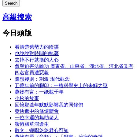
Search
高級搜索
今日頭版
看清楚舊勢力的陰謀
也說說對時間的執著
去掉不行就換的人心
參與迫害法輪功 廣東省、山東省、湖北省、河北省又有
四名官員遭惡報
隨想幾則：刺激 現代觀念
五億年前的腳印：一樁科學史上的未解之謎
萬物有言：一紙載千年
小松的故事
回憶那些年默默影響我的同修們
發快遞中的修煉體會
一位幸運的無助老人
獨憐幽草澗邊生
散文：蟬唱悠悠君心可知
萬物有靈（音頻）：「獅畫」治病的奇蹟