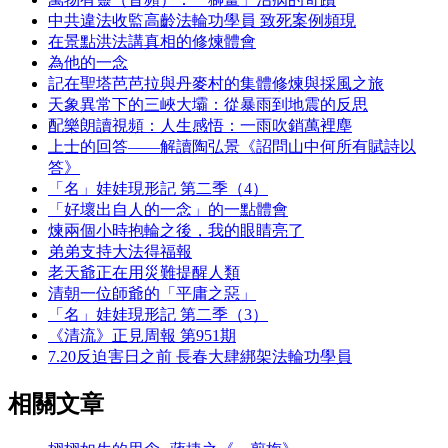
中共違法收監高齡法輪功學員 致死案例頻現
在景點洪法講真相的修煉體會
為他的一念
記在聖塔芭芭拉與丹麥村的集體修煉與採風之旅
天象異常下的三峽大壩：從暴雨到地震的反思
配樂朗讀視頻：人生感悟：一雨吹銷萬裡塵
上士的回答——解讀陶弘景《詔問山中何所有賦詩以
答》
「名」娃娃現形記 第二季（4）
「好壞出自人的一念」的一點體會
煉兩個小時抱輪之後，我的眼睛亮了
弟弟支持大法得福報
老天爺正在用災難提醒人類
清朝一位師爺的「平庸之惡」
「名」娃娃現形記 第二季（3）
《清流》正見周報 第951期
7.20反迫害日之前 長春大肆綁架法輪功學員
相關文章