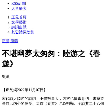
RSS訂閱
天音播客
正見首頁
文學藝術
詩詞曲賦
其它詩詞欣賞
正體
簡體
不堪幽夢太匆匆：陸游之《春
遊》
纖纖
【正見網2022年11月07日】
宋代詩人陸游的詩詞，不僅數量大，內容也情真意切，書寫皆
是自己內心的感受。這首《春遊》尤為明顯。全詩共二十八個