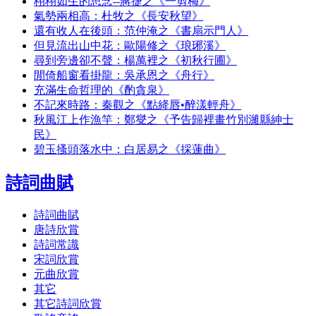
栩栩如生的思念--蔣捷之《一剪梅》
氣勢兩相高：杜牧之《長安秋望》
還有收人在後頭：范仲淹之《書扇示門人》
但見流出山中花：歐陽修之《琅琊溪》
尋到旁邊卻不聲：楊萬裡之《初秋行圃》
閒倚船窗看掛龍：吳承恩之《舟行》
充滿生命哲理的《酌貪泉》
不記來時路：秦觀之《點絳唇•醉漾輕舟》
秋風江上作漁竿：鄭燮之《予告歸裡畫竹別濰縣紳士
民》
碧玉搔頭落水中：白居易之《採蓮曲》
詩詞曲賦
詩詞曲賦
唐詩欣賞
詩詞常識
宋詞欣賞
元曲欣賞
其它
其它詩詞欣賞