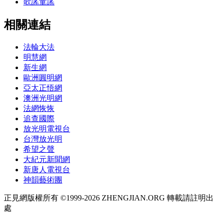
歌謠童謠
相關連結
法輪大法
明慧網
新生網
歐洲圓明網
亞太正悟網
澳洲光明網
法網恢恢
追查國際
放光明電視台
台灣放光明
希望之聲
大紀元新聞網
新唐人電視台
神韻藝術團
正見網版權所有 ©1999-2026 ZHENGJIAN.ORG 轉載請註明出
處