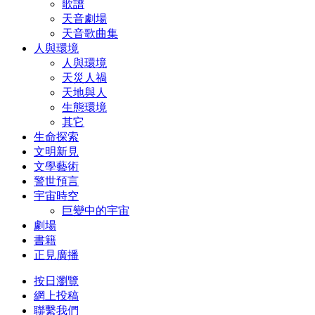
歌譜
天音劇場
天音歌曲集
人與環境
人與環境
天災人禍
天地與人
生態環境
其它
生命探索
文明新見
文學藝術
警世預言
宇宙時空
巨變中的宇宙
劇場
書籍
正見廣播
按日瀏覽
網上投稿
聯繫我們