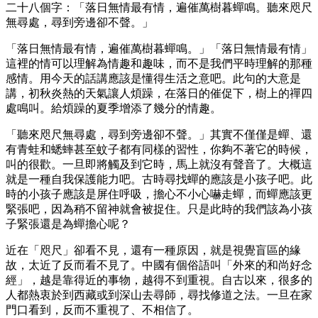
二十八個字：「落日無情最有情，遍催萬樹暮蟬鳴。聽來咫尺
無尋處，尋到旁邊卻不聲。」
「落日無情最有情，遍催萬樹暮蟬鳴。」「落日無情最有情」
這裡的情可以理解為情趣和趣味，而不是我們平時理解的那種
感情。用今天的話講應該是懂得生活之意吧。此句的大意是
講，初秋炎熱的天氣讓人煩躁，在落日的催促下，樹上的禪四
處鳴叫。給煩躁的夏季增添了幾分的情趣。
「聽來咫尺無尋處，尋到旁邊卻不聲。」其實不僅僅是蟬、還
有青蛙和蟋蟀甚至蚊子都有同樣的習性，你夠不著它的時候，
叫的很歡。一旦即將觸及到它時，馬上就沒有聲音了。大概這
就是一種自我保護能力吧。古時尋找蟬的應該是小孩子吧。此
時的小孩子應該是屏住呼吸，擔心不小心嚇走蟬，而蟬應該更
緊張吧，因為稍不留神就會被捉住。只是此時的我們該為小孩
子緊張還是為蟬擔心呢？
近在「咫尺」卻看不見，還有一種原因，就是視覺盲區的緣
故，太近了反而看不見了。中國有個俗語叫「外來的和尚好念
經」，越是靠得近的事物，越得不到重視。自古以來，很多的
人都熱衷於到西藏或到深山去尋師，尋找修道之法。一旦在家
門口看到，反而不重視了、不相信了。