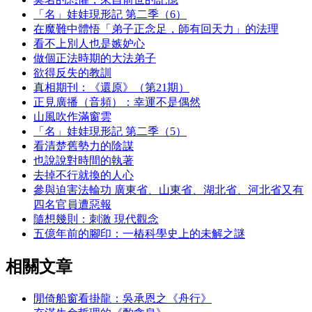
「名」娃娃現形記 第二季（6）
在魔難中體悟「弟子正念足，師有回天力」的法理
看不上別人也是嫉妒心
做個正法時期的大法弟子
欲得反失的教訓
真相期刊：《還原》（第21期）
正見廣播（音頻）：幸運不是偶然
山風吹作滿窗雲
「名」娃娃現形記 第二季（5）
看清楚舊勢力的陰謀
也說說對時間的執著
去掉不行就換的人心
參與迫害法輪功 廣東省、山東省、湖北省、河北省又有
四名官員遭惡報
隨想幾則：刺激 現代觀念
五億年前的腳印：一樁科學史上的未解之謎
相關文章
閒倚船窗看掛龍：吳承恩之《舟行》