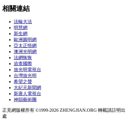
相關連結
法輪大法
明慧網
新生網
歐洲圓明網
亞太正悟網
澳洲光明網
法網恢恢
追查國際
放光明電視台
台灣放光明
希望之聲
大紀元新聞網
新唐人電視台
神韻藝術團
正見網版權所有 ©1999-2026 ZHENGJIAN.ORG 轉載請註明出
處