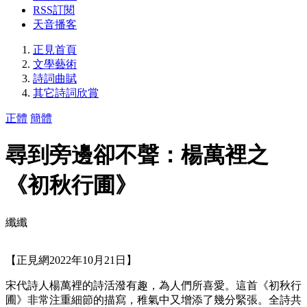
RSS訂閱
天音播客
正見首頁
文學藝術
詩詞曲賦
其它詩詞欣賞
正體
簡體
尋到旁邊卻不聲：楊萬裡之
《初秋行圃》
纖纖
【正見網2022年10月21日】
宋代詩人楊萬裡的詩活潑有趣，為人們所喜愛。這首《初秋行
圃》非常注重細節的描寫，稚氣中又增添了幾分緊張。全詩共