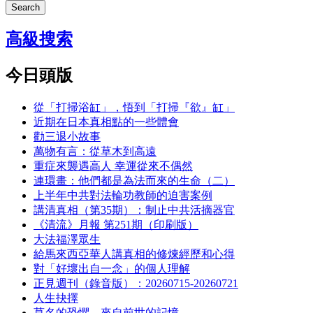
Search
高級搜索
今日頭版
從「打掃浴缸」，悟到「打掃『欲』缸」
近期在日本真相點的一些體會
勸三退小故事
萬物有言：從草木到高遠
重症來襲遇高人 幸運從來不偶然
連環畫：他們都是為法而來的生命（二）
上半年中共對法輪功教師的迫害案例
講清真相（第35期）：制止中共活摘器官
《清流》月報 第251期（印刷版）
大法福澤眾生
給馬來西亞華人講真相的修煉經歷和心得
對「好壞出自一念」的個人理解
正見週刊（錄音版）：20260715-20260721
人生抉擇
莫名的恐懼，來自前世的記憶