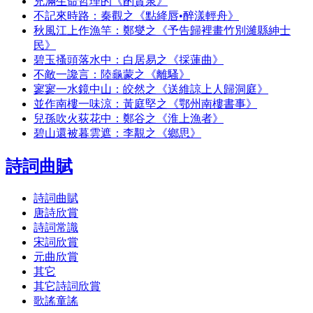
充滿生命哲理的《酌貪泉》
不記來時路：秦觀之《點絳唇•醉漾輕舟》
秋風江上作漁竿：鄭燮之《予告歸裡畫竹別濰縣紳士
民》
碧玉搔頭落水中：白居易之《採蓮曲》
不敵一讒言：陸龜蒙之《離騷》
寥寥一水鏡中山：皎然之《送維諒上人歸洞庭》
並作南樓一味涼：黃庭堅之《鄂州南樓書事》
兒孫吹火荻花中：鄭谷之《淮上漁者》
碧山還被暮雲遮：李覯之《鄉思》
詩詞曲賦
詩詞曲賦
唐詩欣賞
詩詞常識
宋詞欣賞
元曲欣賞
其它
其它詩詞欣賞
歌謠童謠