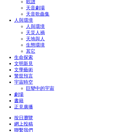
歌譜
天音劇場
天音歌曲集
人與環境
人與環境
天災人禍
天地與人
生態環境
其它
生命探索
文明新見
文學藝術
警世預言
宇宙時空
巨變中的宇宙
劇場
書籍
正見廣播
按日瀏覽
網上投稿
聯繫我們