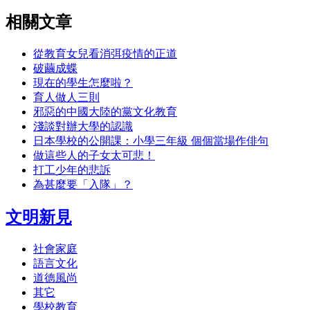
相關文章
從教育女兒看消弭疫情的正道
破繭成蝶
現在的學生怎麼啦？
育人做人三則
邪惡的中國大陸的黨文化教育
淺談對辦大學的認識
日本學校的公開課：小學三年級 個個當場作俳句
做這些人的子女太可悲！
打工少年的悲訴
為甚麼要「入隊」？
文明新見
社會家庭
語言文化
道德風尚
其它
學校教育