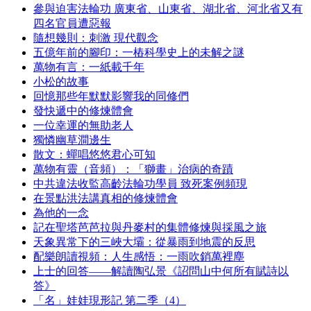
參與迫害法輪功 廣東省、山東省、湖北省、河北省又有
四名官員遭惡報
隨想幾則：刺激 現代觀念
五億年前的腳印：一樁科學史上的未解之謎
萬物有言：一紙載千年
小松的故事
回憶那些年默默影響我的同修們
發快遞中的修煉體會
一位幸運的無助老人
獨憐幽草澗邊生
散文：蟬唱悠悠君心可知
萬物有靈（音頻）：「獅畫」治病的奇蹟
中共違法收監高齡法輪功學員 致死案例頻現
在景點洪法講真相的修煉體會
為他的一念
記在聖塔芭芭拉與丹麥村的集體修煉與採風之旅
天象異常下的三峽大壩：從暴雨到地震的反思
配樂朗讀視頻：人生感悟：一雨吹銷萬裡塵
上士的回答——解讀陶弘景《詔問山中何所有賦詩以
答》
「名」娃娃現形記 第二季（4）