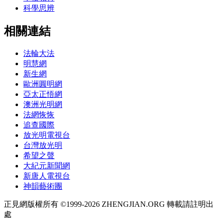
科學思辨
相關連結
法輪大法
明慧網
新生網
歐洲圓明網
亞太正悟網
澳洲光明網
法網恢恢
追查國際
放光明電視台
台灣放光明
希望之聲
大紀元新聞網
新唐人電視台
神韻藝術團
正見網版權所有 ©1999-2026 ZHENGJIAN.ORG 轉載請註明出
處