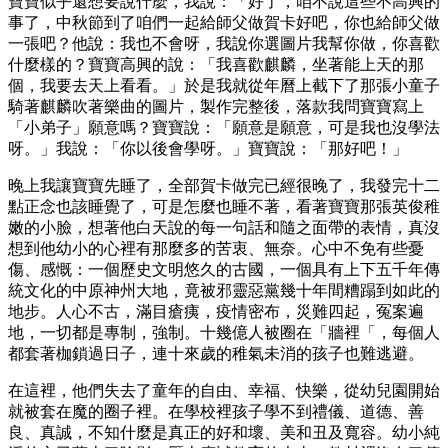
寶寶似乎還想要說什麼，我說：「好了，咱不說這些不高興的
事了，中秋節到了咱們一起給師父做賀卡好吧，你也給師父做
一張吧？他說：我也不會呀，我說你選圖片我幫你做，你喜歡
什麼樣的？寶寶高興的說：「我喜歡麒麟，坐著能上天的那
個，我要去天上看看。」於是我就從年曆上截下了那張小童子
騎著麒麟吹著樂曲的圖片，製作完整後，落款我問寶寶寫上
「小弟子」願意嗎？寶寶說：「願意是願意，可是我也沒學法
呀。」我說：「你以後會學呀。」寶寶說：「那好吧！」
晚上我讓寶寶先睡了，全部賀卡做完已經很晚了，我發完十二
點正念也該睡覺了，可是怎麼也睡不著，看著寶寶那張英俊稚
嫩的小臉，想著他白天說的每一句話和隨之面帶的表情，真沒
想到他幼小的心裡有那麼多的苦衷、無奈。心中不免有些憂
傷、感慨：一個歷史文明悠久的古國，一個具有上下五千年傳
統文化的中原神州大地，竟被邪靈惡黨幾十年間糟蹋到如此的
地步。人心不古，滿目瘡痍，疫情密布，災難四起，冤案遍
地，一切都是專制，強制。十幾億人被圈在「牆裡「，每個人
都套著枷鎖過日子，連十來歲的稚氣未消的孩子也難逃避。
在這裡，他們失去了童年的自由、幸福、快樂，從幼兒園開始
就被套在魔的圈子裡。在學校裡孩子學不到禮儀、道德、善
良、真誠，不知什麼是真正的好和壞、美和丑及寬容。幼小純