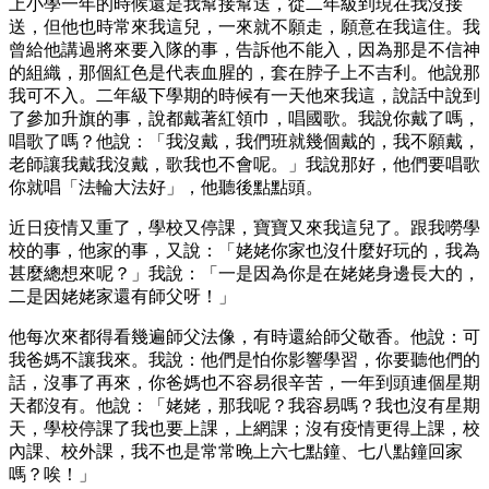
上小學一年的時候還是我幫接幫送，從二年級到現在我沒接
送，但他也時常來我這兒，一來就不願走，願意在我這住。我
曾給他講過將來要入隊的事，告訴他不能入，因為那是不信神
的組織，那個紅色是代表血腥的，套在脖子上不吉利。他說那
我可不入。二年級下學期的時候有一天他來我這，說話中說到
了參加升旗的事，說都戴著紅領巾，唱國歌。我說你戴了嗎，
唱歌了嗎？他說：「我沒戴，我們班就幾個戴的，我不願戴，
老師讓我戴我沒戴，歌我也不會呢。」我說那好，他們要唱歌
你就唱「法輪大法好」，他聽後點點頭。
近日疫情又重了，學校又停課，寶寶又來我這兒了。跟我嘮學
校的事，他家的事，又說：「姥姥你家也沒什麼好玩的，我為
甚麼總想來呢？」我說：「一是因為你是在姥姥身邊長大的，
二是因姥姥家還有師父呀！」
他每次來都得看幾遍師父法像，有時還給師父敬香。他說：可
我爸媽不讓我來。我說：他們是怕你影響學習，你要聽他們的
話，沒事了再來，你爸媽也不容易很辛苦，一年到頭連個星期
天都沒有。他說：「姥姥，那我呢？我容易嗎？我也沒有星期
天，學校停課了我也要上課，上網課；沒有疫情更得上課，校
內課、校外課，我不也是常常晚上六七點鐘、七八點鐘回家
嗎？唉！」