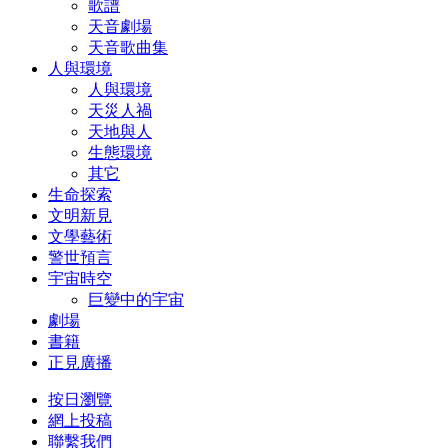
歌譜
天音劇場
天音歌曲集
人與環境
人與環境
天災人禍
天地與人
生態環境
其它
生命探索
文明新見
文學藝術
警世預言
宇宙時空
巨變中的宇宙
劇場
書籍
正見廣播
按日瀏覽
網上投稿
聯繫我們