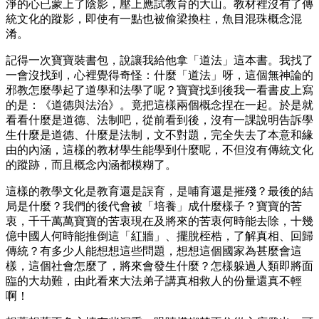
淨的心已蒙上了陰影，壓上應試教育的大山。教材裡沒有了傳
統文化的蹤影，即使有一點也被偷梁換柱，魚目混珠概念混
淆。
記得一次寶寶裝書包，說讓我給他拿「道法」這本書。我找了
一會沒找到，心裡覺得奇怪：什麼「道法」呀，這個無神論的
邪教怎麼學起了道學和法學了呢？寶寶找到後我一看書皮上寫
的是：《道德與法治》。竟把這樣兩個概念捏在一起。於是就
看看什麼是道德、法制吧，從前看到後，沒有一課說明告訴學
生什麼是道德、什麼是法制，文不對題，完全失去了本意和緣
由的內涵，這樣的教材學生能學到什麼呢，不但沒有傳統文化
的蹤跡，而且概念內涵都模糊了。
這樣的教學文化是教育還是誤育，是哺育還是摧殘？最後的結
局是什麼？我們的後代會被「培養」成什麼樣子？寶寶的苦
衷，千千萬萬寶寶的苦衷現在及將來的苦衷何時能去除，十幾
億中國人何時能推倒這「紅牆」、擺脫桎梏，了解真相、回歸
傳統？有多少人能想想這些問題，想想這個國家為甚麼會這
樣，這個社會怎麼了，將來會發生什麼？怎樣躲過人類即將面
臨的大劫難，由此看來大法弟子講真相救人的份量還真不輕
啊！