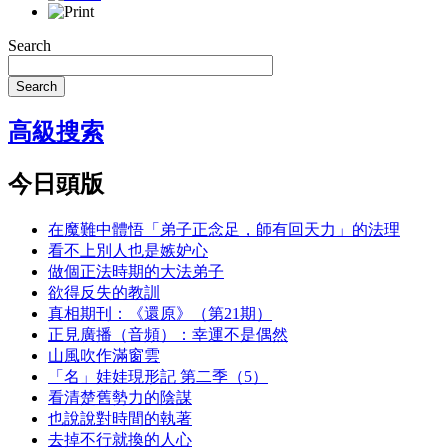
Search
Search
高級搜索
今日頭版
在魔難中體悟「弟子正念足，師有回天力」的法理
看不上別人也是嫉妒心
做個正法時期的大法弟子
欲得反失的教訓
真相期刊：《還原》（第21期）
正見廣播（音頻）：幸運不是偶然
山風吹作滿窗雲
「名」娃娃現形記 第二季（5）
看清楚舊勢力的陰謀
也說說對時間的執著
去掉不行就換的人心