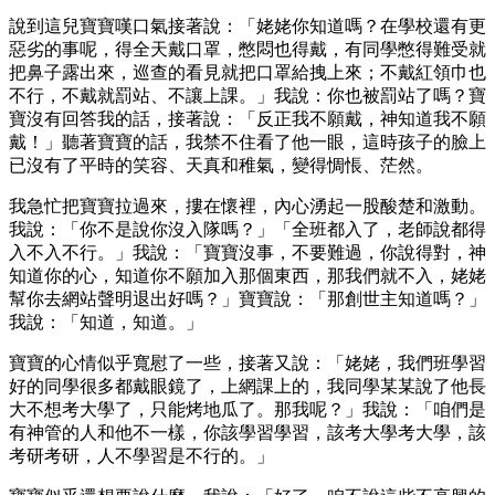
說到這兒寶寶嘆口氣接著說：「姥姥你知道嗎？在學校還有更
惡劣的事呢，得全天戴口罩，憋悶也得戴，有同學憋得難受就
把鼻子露出來，巡查的看見就把口罩給拽上來；不戴紅領巾也
不行，不戴就罰站、不讓上課。」我說：你也被罰站了嗎？寶
寶沒有回答我的話，接著說：「反正我不願戴，神知道我不願
戴！」聽著寶寶的話，我禁不住看了他一眼，這時孩子的臉上
已沒有了平時的笑容、天真和稚氣，變得惆悵、茫然。
我急忙把寶寶拉過來，摟在懷裡，內心湧起一股酸楚和激動。
我說：「你不是說你沒入隊嗎？」「全班都入了，老師說都得
入不入不行。」我說：「寶寶沒事，不要難過，你說得對，神
知道你的心，知道你不願加入那個東西，那我們就不入，姥姥
幫你去網站聲明退出好嗎？」寶寶說：「那創世主知道嗎？」
我說：「知道，知道。」
寶寶的心情似乎寬慰了一些，接著又說：「姥姥，我們班學習
好的同學很多都戴眼鏡了，上網課上的，我同學某某說了他長
大不想考大學了，只能烤地瓜了。那我呢？」我說：「咱們是
有神管的人和他不一樣，你該學習學習，該考大學考大學，該
考研考研，人不學習是不行的。」