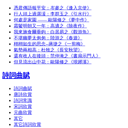
憑君傳語報平安：岑參之《逢入京使》
行人頭上過潺湲：李群玉之《引水行》
何處是家園 —— 歐陽修之《夢中作》
霜鬢明朝又一年：高適之《除夜作》
我來施食爾垂鉤：白居易之《觀游魚》
不堪幽夢太匆匆：陸游之《春遊》
栩栩如生的思念--蔣捷之《一剪梅》
氣勢兩相高：杜牧之《長安秋望》
還有收人在後頭：范仲淹之《書扇示門人》
但見流出山中花：歐陽修之《琅琊溪》
詩詞曲賦
詩詞曲賦
唐詩欣賞
詩詞常識
宋詞欣賞
元曲欣賞
其它
其它詩詞欣賞