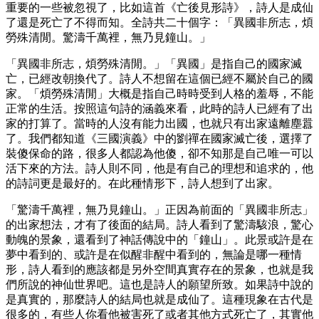
重要的一些被忽視了，比如這首《亡後見形詩》，詩人是成仙
了還是死亡了不得而知。全詩共二十個字：「異國非所志，煩
勞殊清閒。驚濤千萬裡，無乃見鐘山。」
「異國非所志，煩勞殊清閒。」「異國」是指自己的國家滅
亡，已經改朝換代了。詩人不想留在這個已經不屬於自己的國
家。「煩勞殊清閒」大概是指自己時時受到人格的羞辱，不能
正常的生活。按照這句詩的涵義來看，此時的詩人已經有了出
家的打算了。當時的人沒有能力出國，也就只有出家遠離塵囂
了。我們都知道《三國演義》中的劉禪在國家滅亡後，選擇了
裝傻保命的路，很多人都認為他傻，卻不知那是自己唯一可以
活下來的方法。詩人則不同，他是有自己的理想和追求的，他
的詩詞更是最好的。在此種情形下，詩人想到了出家。
「驚濤千萬裡，無乃見鐘山。」正因為前面的「異國非所志」
的出家想法，才有了後面的結局。詩人看到了驚濤駭浪，驚心
動魄的景象，還看到了神話傳說中的「鐘山」。此景或許是在
夢中看到的、或許是在似醒非醒中看到的，無論是哪一種情
形，詩人看到的應該都是另外空間真實存在的景象，也就是我
們所說的神仙世界吧。這也是詩人的願望所致。如果詩中說的
是真實的，那麼詩人的結局也就是成仙了。這種現象在古代是
很多的，有些人你看他被害死了或者其他方式死亡了，其實他