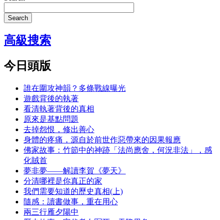
Search
高級搜索
今日頭版
誰在圍攻神韻？多條戰線曝光
遊戲背後的執著
看清執著背後的真相
原來是基點問題
去掉怨恨，修出善心
身體的疼痛，源自於前世作惡帶來的因果報應
佛家故事：竹節中的神跡「法尚應舍，何況非法」，感
化賊首
夢非夢——解讀李賀《夢天》
分清哪裡是你真正的家
我們需要知道的歷史真相(上)
隨感：讀書做事，重在用心
兩三行雁夕陽中