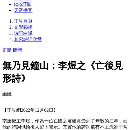
RSS訂閱
天音播客
正見首頁
文學藝術
詩詞曲賦
其它詩詞欣賞
正體
簡體
無乃見鐘山：李煜之《亡後見
形詩》
纖纖
【正見網2022年12月02日】
南唐後主李煜，作為一位亡國之君確實受到了無數的屈辱，而
他的詩詞也給後人留下警示。其實他的詩詞還有不主流卻非常