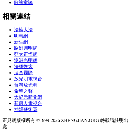
歌謠童謠
相關連結
法輪大法
明慧網
新生網
歐洲圓明網
亞太正悟網
澳洲光明網
法網恢恢
追查國際
放光明電視台
台灣放光明
希望之聲
大紀元新聞網
新唐人電視台
神韻藝術團
正見網版權所有 ©1999-2026 ZHENGJIAN.ORG 轉載請註明出
處