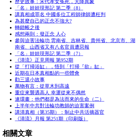
歷史故事：宋代孝女冤死，天降異象
「名」娃娃現形記 第二季（8）
講真相成罪名 中國多位工程師律師遭枉判
為甚麼自己的正念不強大?
轉錯帳之後
感想兩則：發正念 人心
參與迫害法輪功 雲南省、吉林省、貴州省、北京市、湖
南省、山西省又有八名官員遭惡報
「名」娃娃現形記 第二季（7）
《清流》正見周報 第952期
從「打掃浴缸」，悟到「打掃『欲』缸」
近期在日本真相點的一些體會
勸三退小故事
萬物有言：從草木到高遠
重症來襲遇高人 幸運從來不偶然
連環畫：他們都是為法而來的生命（二）
上半年中共對法輪功教師的迫害案例
講清真相（第35期）：制止中共活摘器官
《清流》月報 第251期（印刷版）
相關文章