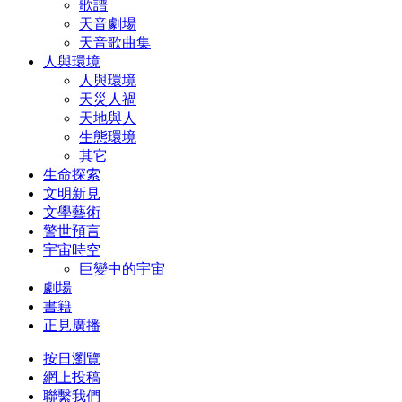
歌譜
天音劇場
天音歌曲集
人與環境
人與環境
天災人禍
天地與人
生態環境
其它
生命探索
文明新見
文學藝術
警世預言
宇宙時空
巨變中的宇宙
劇場
書籍
正見廣播
按日瀏覽
網上投稿
聯繫我們