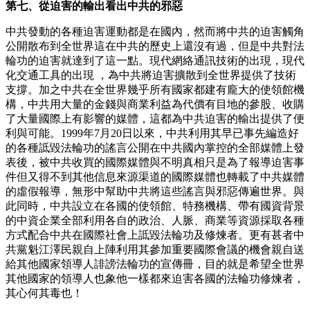
第七、從迫害的輸出看出中共的邪惡
中共發動的各種迫害運動都是在國內，然而將中共的迫害觸角
公開散布到全世界這在中共的歷史上還沒有過，但是中共對法
輪功的迫害就達到了這一點。現代網絡通訊技術的出現，現代
化交通工具的出現 ，為中共將迫害擴散到全世界提供了技術
支撐。加之中共在全世界幾乎所有國家都建有龐大的使領館機
構，中共用大量的金錢與商業利益為代價有目地的參股、收購
了大量國際上有影響的媒體，這都為中共迫害的輸出提供了便
利與可能。1999年7月20日以來，中共利用其早已事先編造好
的各種詆毀法輪功的謠言公開在中共國內掌控的全部媒體上發
表後，被中共收買的國際媒體與不明真相只是為了報導迫害事
件但又得不到其他信息來源渠道的國際媒體也轉載了中共媒體
的虛假報導，無形中幫助中共將這些謠言與邪惡傳遍世界。與
此同時，中共設立在各國的使領館、特務機構、帶有國資背景
的中資企業全部利用各自的政治、人脈、商業等資源採取各種
方式配合中共在國際社會上詆毀法輪功及修煉者。更有甚者中
共黨魁江澤民親自上陣利用其參加重要國際會議的機會親自送
給其他國家領導人誹謗法輪功的宣傳冊，目的就是希望全世界
其他國家的領導人也象他一樣都來迫害各國的法輪功修煉者，
其心何其毒也！