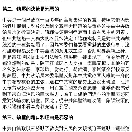
第二、鎮壓的決策是邪惡的
中共是一個已成立一百多年的高度集權的政黨，按照它們內部
的管理機制，對於涉及到全黨重大問題的決策必須要由中央政
治局常委投票決定。這種決策機制從表面上看有民主的因素，
但中共黨魁一人獨大的本質卻決定了這種機制只是對中共獨裁
統治的一種裝點罷了，因為常委們都要看黨魁的主張行事，沒
有誰敢輕易反對中共黨魁的意見或主張，否則就要惹禍上身。
但是當江澤民提出要對法輪功鎮壓時，卻出現了一個令所有人
都沒想到的結果，除了江澤民本人支持，李鵬棄權，其他的五
名常委朱鎔基、李瑞環、尉健行、胡錦濤、李嵐清全部投票反
對鎮壓。中共政治局常委集體反對集中共黨政軍大權於一身的
中共領導核心的主張，這在中共黨的歷史上還沒出現過。江澤
民惱羞成怒淫威大發，用亡黨亡國來危脅恐嚇，常委們都感受
到了來自江澤民的巨大壓力，為了自保他們違心的重新表態同
意對法輪功的鎮壓。因此，從中共鎮壓法輪功這一錯誤決策的
形成過程來看本身就充滿了邪惡。
第三、鎮壓的藉口和理由是邪惡的
中共自當政以來發動了數次對人民的大規模迫害運動，這些運