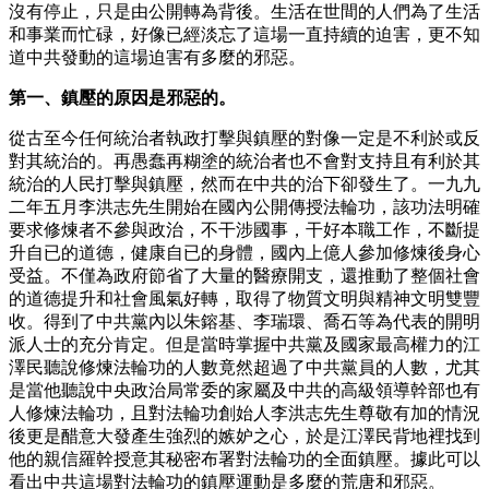
沒有停止，只是由公開轉為背後。生活在世間的人們為了生活
和事業而忙碌，好像已經淡忘了這場一直持續的迫害，更不知
道中共發動的這場迫害有多麼的邪惡。
第一、鎮壓的原因是邪惡的。
從古至今任何統治者執政打擊與鎮壓的對像一定是不利於或反
對其統治的。再愚蠢再糊塗的統治者也不會對支持且有利於其
統治的人民打擊與鎮壓，然而在中共的治下卻發生了。一九九
二年五月李洪志先生開始在國內公開傳授法輪功，該功法明確
要求修煉者不參與政治，不干涉國事，干好本職工作，不斷提
升自已的道德，健康自已的身體，國內上億人參加修煉後身心
受益。不僅為政府節省了大量的醫療開支，還推動了整個社會
的道德提升和社會風氣好轉，取得了物質文明與精神文明雙豐
收。得到了中共黨內以朱鎔基、李瑞環、喬石等為代表的開明
派人士的充分肯定。但是當時掌握中共黨及國家最高權力的江
澤民聽說修煉法輪功的人數竟然超過了中共黨員的人數，尤其
是當他聽說中央政治局常委的家屬及中共的高級領導幹部也有
人修煉法輪功，且對法輪功創始人李洪志先生尊敬有加的情況
後更是醋意大發產生強烈的嫉妒之心，於是江澤民背地裡找到
他的親信羅幹授意其秘密布署對法輪功的全面鎮壓。據此可以
看出中共這場對法輪功的鎮壓運動是多麼的荒唐和邪惡。