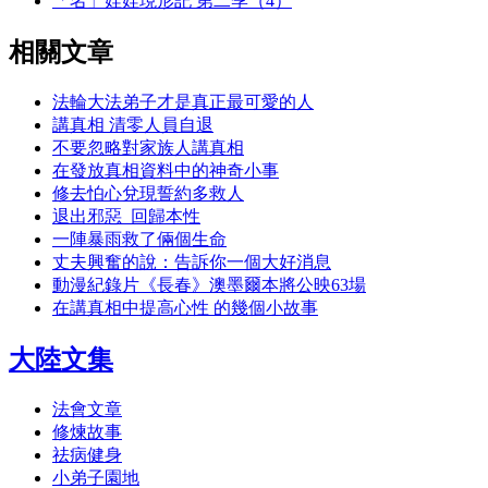
「名」娃娃現形記 第二季（4）
相關文章
法輪大法弟子才是真正最可愛的人
講真相 清零人員自退
不要忽略對家族人講真相
在發放真相資料中的神奇小事
修去怕心兌現誓約多救人
退出邪惡 回歸本性
一陣暴雨救了倆個生命
丈夫興奮的說：告訴你一個大好消息
動漫紀錄片《長春》澳墨爾本將公映63場
在講真相中提高心性 的幾個小故事
大陸文集
法會文章
修煉故事
祛病健身
小弟子園地