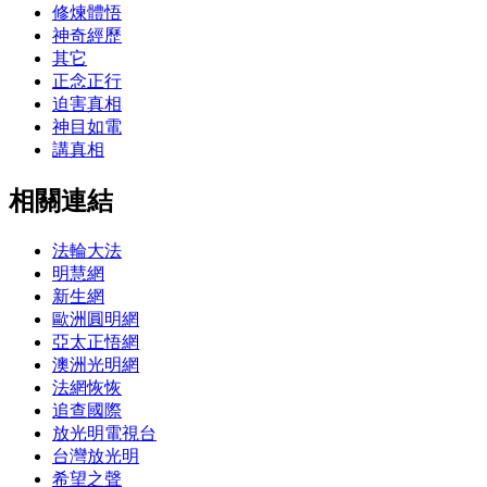
修煉體悟
神奇經歷
其它
正念正行
迫害真相
神目如電
講真相
相關連結
法輪大法
明慧網
新生網
歐洲圓明網
亞太正悟網
澳洲光明網
法網恢恢
追查國際
放光明電視台
台灣放光明
希望之聲