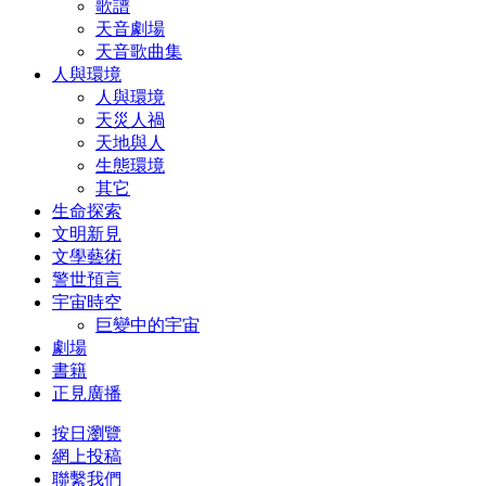
歌譜
天音劇場
天音歌曲集
人與環境
人與環境
天災人禍
天地與人
生態環境
其它
生命探索
文明新見
文學藝術
警世預言
宇宙時空
巨變中的宇宙
劇場
書籍
正見廣播
按日瀏覽
網上投稿
聯繫我們