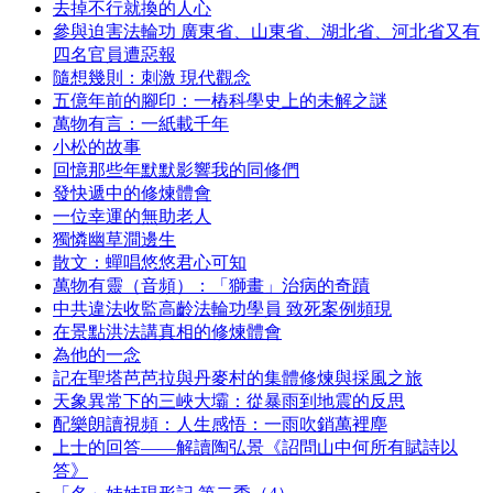
去掉不行就換的人心
參與迫害法輪功 廣東省、山東省、湖北省、河北省又有
四名官員遭惡報
隨想幾則：刺激 現代觀念
五億年前的腳印：一樁科學史上的未解之謎
萬物有言：一紙載千年
小松的故事
回憶那些年默默影響我的同修們
發快遞中的修煉體會
一位幸運的無助老人
獨憐幽草澗邊生
散文：蟬唱悠悠君心可知
萬物有靈（音頻）：「獅畫」治病的奇蹟
中共違法收監高齡法輪功學員 致死案例頻現
在景點洪法講真相的修煉體會
為他的一念
記在聖塔芭芭拉與丹麥村的集體修煉與採風之旅
天象異常下的三峽大壩：從暴雨到地震的反思
配樂朗讀視頻：人生感悟：一雨吹銷萬裡塵
上士的回答——解讀陶弘景《詔問山中何所有賦詩以
答》