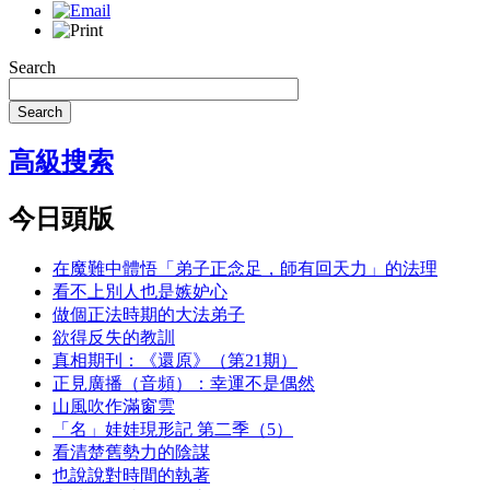
Search
Search
高級搜索
今日頭版
在魔難中體悟「弟子正念足，師有回天力」的法理
看不上別人也是嫉妒心
做個正法時期的大法弟子
欲得反失的教訓
真相期刊：《還原》（第21期）
正見廣播（音頻）：幸運不是偶然
山風吹作滿窗雲
「名」娃娃現形記 第二季（5）
看清楚舊勢力的陰謀
也說說對時間的執著