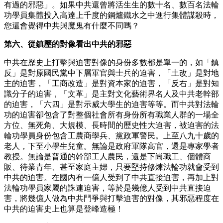
有過的邪惡」。如果中共還曾將活生生的數十名、數百名法輪
功學員集體投入高達上千度的鋼爐鐵水之中進行集體謀殺時，
您還會覺得中共與魔鬼有什麼不同嗎？
第六、從鎮壓的對像看出中共的邪惡
中共在歷史上打擊與迫害對像的身份多數都是單一的，如「鎮
反」是對原國民黨中下層軍官與士兵的迫害，「土改」是對地
主的迫害，「工商改造」是對資本家的迫害，「反右」是對知
識分子的迫害，「文革」是主對文化藝術界名人及中共老幹部
的迫害，「六四」是對示威大學生的迫害等等。而中共對法輪
功的迫害卻包含了對整個社會所有身份所有職業人群的一場全
方位、無死角、大規模、長時間的歷史性大迫害，被迫害的法
輪功學員身份包含工農商學兵、黨政軍警民。上至八九十歲的
老人，下至小學生兒童。無論是政府軍隊高官，還是專家學者
教授。無論是普通的幹部工人農民，還是下崗職工、個體商
販、待業青年、甚至家庭主婦，只要堅持修煉法輪功就會受到
中共的迫害。在國內有一億人受到了中共直接迫害，再加上對
法輪功學員家屬的誅連迫害，等於是幾億人受到中共直接迫
害，將幾億人做為中共鬥爭與打擊迫害的對像，其邪惡程度在
中共的迫害史上也算是登峰造極！