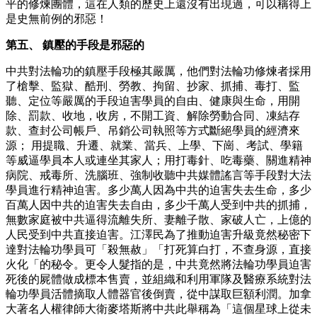
平的修煉團體，這在人類的歷史上還沒有出現過，可以稱得上
是史無前例的邪惡！
第五、 鎮壓的手段是邪惡的
中共對法輪功的鎮壓手段極其嚴厲，他們對法輪功修煉者採用
了槍擊、監獄、酷刑、勞教、拘留、抄家、抓捕、毒打、監
聽、定位等嚴厲的手段迫害學員的自由、健康與生命，用開
除、罰款、收地，收房，不開工資、解除勞動合同、凍結存
款、查封公司帳戶、吊銷公司執照等方式斷絕學員的經濟來
源； 用提職、升遷、就業、當兵、上學、下崗、考試、學籍
等威逼學員本人或連坐其家人；用打毒針、吃毒藥、關進精神
病院、戒毒所、洗腦班、強制收聽中共媒體謠言等手段對大法
學員進行精神迫害。多少萬人因為中共的迫害失去生命，多少
百萬人因中共的迫害失去自由，多少千萬人受到中共的抓捕，
無數家庭被中共逼得流離失所、妻離子散、家破人亡，上億的
人民受到中共直接迫害。江澤民為了推動迫害升級竟然秘密下
達對法輪功學員可「殺無赦」「打死算白打，不查身源，直接
火化「的秘令。更令人髮指的是，中共竟然將法輪功學員迫害
死後的屍體做成標本售賣，並組織和利用軍隊及醫療系統對法
輪功學員活體摘取人體器官後倒賣，從中謀取巨額利潤。加拿
大著名人權律師大衛麥塔斯將中共此舉稱為「這個星球上從未