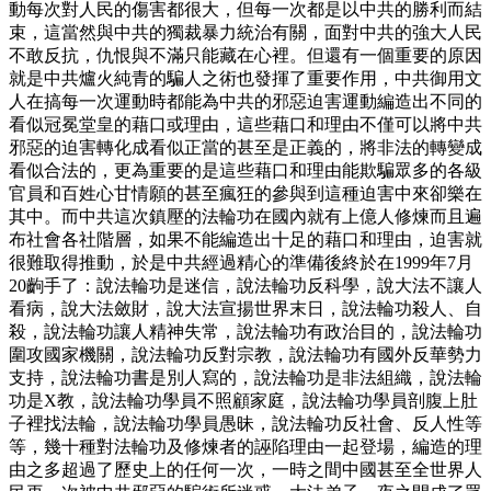
動每次對人民的傷害都很大，但每一次都是以中共的勝利而結
束，這當然與中共的獨裁暴力統治有關，面對中共的強大人民
不敢反抗，仇恨與不滿只能藏在心裡。但還有一個重要的原因
就是中共爐火純青的騙人之術也發揮了重要作用，中共御用文
人在搞每一次運動時都能為中共的邪惡迫害運動編造出不同的
看似冠冕堂皇的藉口或理由，這些藉口和理由不僅可以將中共
邪惡的迫害轉化成看似正當的甚至是正義的，將非法的轉變成
看似合法的，更為重要的是這些藉口和理由能欺騙眾多的各級
官員和百姓心甘情願的甚至瘋狂的參與到這種迫害中來卻樂在
其中。而中共這次鎮壓的法輪功在國內就有上億人修煉而且遍
布社會各社階層，如果不能編造出十足的藉口和理由，迫害就
很難取得推動，於是中共經過精心的準備後終於在1999年7月
20齣手了：說法輪功是迷信，說法輪功反科學，說大法不讓人
看病，說大法斂財，說大法宣揚世界末日，說法輪功殺人、自
殺，說法輪功讓人精神失常，說法輪功有政治目的，說法輪功
圍攻國家機關，說法輪功反對宗教，說法輪功有國外反華勢力
支持，說法輪功書是別人寫的，說法輪功是非法組織，說法輪
功是X教，說法輪功學員不照顧家庭，說法輪功學員剖腹上肚
子裡找法輪，說法輪功學員愚昧，說法輪功反社會、反人性等
等，幾十種對法輪功及修煉者的誣陷理由一起登場，編造的理
由之多超過了歷史上的任何一次，一時之間中國甚至全世界人