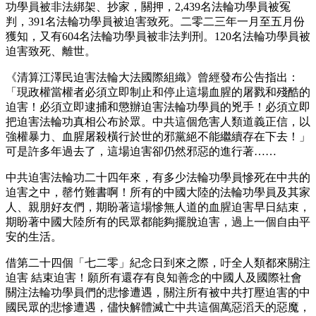
功學員被非法綁架、抄家，關押，2,439名法輪功學員被冤
判，391名法輪功學員被迫害致死。二零二三年一月至五月份
獲知，又有604名法輪功學員被非法判刑。120名法輪功學員被
迫害致死、離世。
《清算江澤民迫害法輪大法國際組織》曾經發布公告指出：
「現政權當權者必須立即制止和停止這場血腥的屠戮和殘酷的
迫害！必須立即逮捕和懲辦迫害法輪功學員的兇手！必須立即
把迫害法輪功真相公布於眾。中共這個危害人類道義正信，以
強權暴力、血腥屠殺橫行於世的邪黨絕不能繼續存在下去！」
可是許多年過去了，這場迫害卻仍然邪惡的進行著……
中共迫害法輪功二十四年來，有多少法輪功學員慘死在中共的
迫害之中，罄竹難書啊！所有的中國大陸的法輪功學員及其家
人、親朋好友們，期盼著這場慘無人道的血腥迫害早日結束，
期盼著中國大陸所有的民眾都能夠擺脫迫害，過上一個自由平
安的生活。
借第二十四個「七二零」紀念日到來之際，吁全人類都來關注
迫害 結束迫害！願所有還存有良知善念的中國人及國際社會
關注法輪功學員們的悲慘遭遇，關注所有被中共打壓迫害的中
國民眾的悲慘遭遇，儘快解體滅亡中共這個萬惡滔天的惡魔，