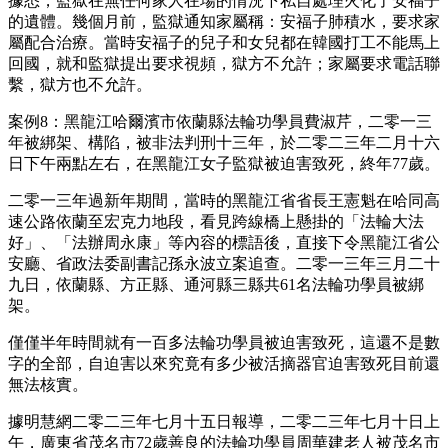
據悉，監獄在無任何家人在場的情況下私自處理火化了安福子
的遺體。幾個月前，監獄通知家屬稱：安福子肺積水，要求家
屬配合治療。當時安福子的兒子和女兒都在韓國打工不能馬上
回國，就和監獄提出要求視頻，獄方不允許；家屬要求電話聯
繫，獄方也不允許。
案例8：黑龍江哈爾濱市依蘭縣法輪功學員費淑芹，二零一三
年被綁架、構陷，被非法判刑十三年，於二零二三年二月十六
日下午兩點左右，在黑龍江女子監獄被迫害致死，終年77歲。
二零一三年過新年期間，當時的黑龍江省省長王憲魁在哈同高
速公路依蘭至宏克力地段，看見跨線橋上懸掛的「法輪大法
好」、「法辦周永康」等內容的標語後，直接下令黑龍江省公
安廳、省政法委副書記孫永波立案追查。二零一三年三月二十
九日，依蘭縣、方正縣、通河縣三縣共61名法輪功學員被綁
架。
僅僅半年時間就有一百多法輪功學員被迫害致死，這還不是數
字的全部，自迫害以來究竟有多少被活摘器官迫害致死目前還
無法核實。
據明慧網二零二三年七月十五日報導，二零二三年七月十日上
午，廣東省茂名市72歲善良的法輪功學員周華建老人被茂名市