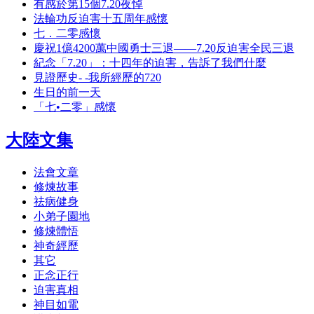
有感於第15個7.20夜悼
法輪功反迫害十五周年感懷
七．二零感懷
慶祝1億4200萬中國勇士三退——7.20反迫害全民三退
紀念「7.20」：十四年的迫害，告訴了我們什麼
見證歷史- -我所經歷的720
生日的前一天
「七•二零」感懷
大陸文集
法會文章
修煉故事
祛病健身
小弟子園地
修煉體悟
神奇經歷
其它
正念正行
迫害真相
神目如電