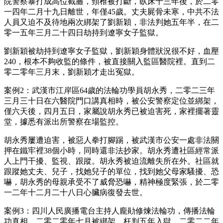
院警察暴打成高位截癱，頸椎被打斷，臥床十三年後，於二零
一四年二月十九日離世，年僅45歲。丈夫屍骨未寒，中共不法
人員又迫不及待地兩次綁架了劉新穎，非法判她五年半，在二
零一五年三月二十四日劫持到遼寧女子監獄。
劉新穎被劫持到遼寧女子監獄，劉新穎身體狀況很不好，血壓
240，根本不夠收監的條件，被直接關入監區醫院裡。直到二
零二零年三月末，劉新穎才走出冤獄。
案例2：武漢市江岸區64歲的法輪功學員胡永秀，二零二三年
三月三十日在六醫院門口講真相時，被公安警察定位並綁架，
僅六天後，四月五日，家屬說胡永秀已被迫害死，家裡擺著靈
堂，據悉有派出所警察在場監控。
胡永秀屢遭迫害，被惡人拳打腳踢，被武漢市公安一處非法關
押在鐵牢裡38個小時，同時還非法抄家。胡永秀遭社區經常派
人上門干擾、監視、跟蹤。胡永秀被迫流離失所在外。社區就
跟蹤她丈夫、兒子，找她兒子的單位，找到她父母家騷擾、恐
嚇，胡永秀的母親承受不了威脅恐嚇，精神極度緊張，於二零
一二年十二月二十八日心臟病復發去世。
案例3：四川人民廣播電台主持人龐勛修煉法輪功，傳播法輪
功真相，二零二零年七月被綁架、枉判五年入獄，二零二二年