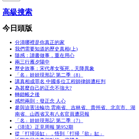
高級搜索
今日頭版
分清哪裡是你真正的家
我們需要知道的歷史真相(上)
隨感：讀書做事，重在用心
兩三行雁夕陽中
歷史故事：宋代孝女冤死，天降異象
「名」娃娃現形記 第二季（8）
講真相成罪名 中國多位工程師律師遭枉判
為甚麼自己的正念不強大?
轉錯帳之後
感想兩則：發正念 人心
參與迫害法輪功 雲南省、吉林省、貴州省、北京市、湖
南省、山西省又有八名官員遭惡報
「名」娃娃現形記 第二季（7）
《清流》正見周報 第952期
從「打掃浴缸」，悟到「打掃『欲』缸」