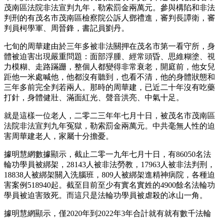
茂南區法院非法宣判九年，勒索罰金兩萬元。參與構陷和非法
判刑的有茂名市茂南區檢察院公訴人鄧禮進，審判長譚衛，審
判員柯學軍、周晉鋒，書記員劉丹。
七旬的周華建由於三年多被非法關押在茂名市第一看守所，身
體被迫害出現嚴重問題：面部浮腫、經常頭昏、思維糊塗、視
力模糊、走路蹣跚，整個人都變得非常衰老，開庭前，他女兒
距他一米處喊他，他都沒有聽到，也看不清，他的身體狀態和
三年多前完全判若兩人。那時的周華建，已近二十年沒有吃藥
打針，身體健壯、滿面紅光、聲音洪亮、中氣十足。
就是這樣一位老人，二零二三年年七月十日，被茂名市茂南區
法院非法宣判九年冤獄，勒索罰金兩萬元。中共毫無人性的迫
害周華建老人，家屬十分擔憂。
據明慧網數據顯示，截止二零一九年七月十日，有86050名法
輪功學員被綁架，28143人被非法勞教，17963人被非法判刑，
18838人被綁架關入洗腦班，809人被綁架進精神病院，各種迫
害案例518940起。截至目前至少有實名實姓的4900餘名法輪功
學員被迫害致死。而這只是法輪功學員被虐殺的冰山一角。
據明慧網顯示，僅2020年到2022年3年合計就有就有數千法輪