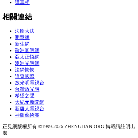
講真相
相關連結
法輪大法
明慧網
新生網
歐洲圓明網
亞太正悟網
澳洲光明網
法網恢恢
追查國際
放光明電視台
台灣放光明
希望之聲
大紀元新聞網
新唐人電視台
神韻藝術團
正見網版權所有 ©1999-2026 ZHENGJIAN.ORG 轉載請註明出
處