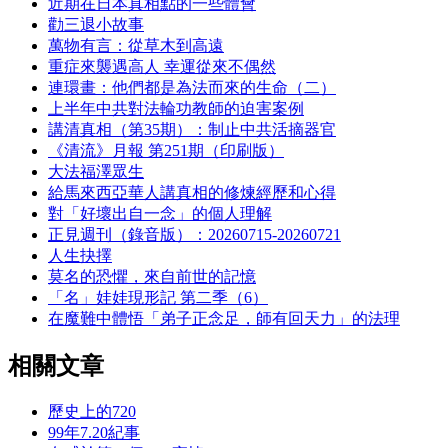
近期在日本真相點的一些體會
勸三退小故事
萬物有言：從草木到高遠
重症來襲遇高人 幸運從來不偶然
連環畫：他們都是為法而來的生命（二）
上半年中共對法輪功教師的迫害案例
講清真相（第35期）：制止中共活摘器官
《清流》月報 第251期（印刷版）
大法福澤眾生
給馬來西亞華人講真相的修煉經歷和心得
對「好壞出自一念」的個人理解
正見週刊（錄音版）：20260715-20260721
人生抉擇
莫名的恐懼，來自前世的記憶
「名」娃娃現形記 第二季（6）
在魔難中體悟「弟子正念足，師有回天力」的法理
相關文章
歷史上的720
99年7.20紀事