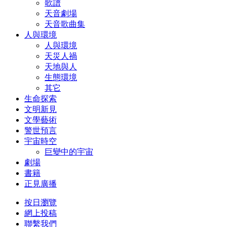
歌譜
天音劇場
天音歌曲集
人與環境
人與環境
天災人禍
天地與人
生態環境
其它
生命探索
文明新見
文學藝術
警世預言
宇宙時空
巨變中的宇宙
劇場
書籍
正見廣播
按日瀏覽
網上投稿
聯繫我們