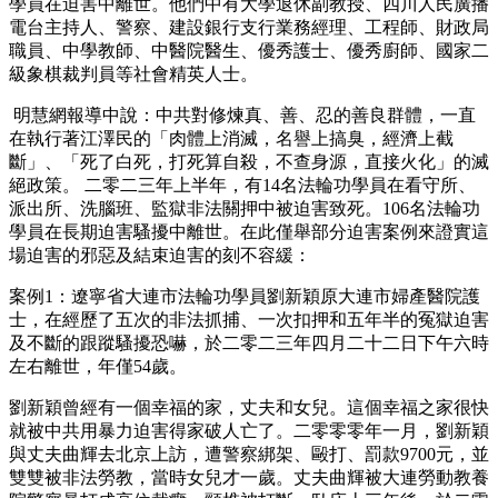
學員在迫害中離世。他們中有大學退休副教授、四川人民廣播
電台主持人、警察、建設銀行支行業務經理、工程師、財政局
職員、中學教師、中醫院醫生、優秀護士、優秀廚師、國家二
級象棋裁判員等社會精英人士。
明慧網報導中說：中共對修煉真、善、忍的善良群體，一直
在執行著江澤民的「肉體上消滅，名譽上搞臭，經濟上截
斷」、「死了白死，打死算自殺，不查身源，直接火化」的滅
絕政策。 二零二三年上半年，有14名法輪功學員在看守所、
派出所、洗腦班、監獄非法關押中被迫害致死。106名法輪功
學員在長期迫害騷擾中離世。在此僅舉部分迫害案例來證實這
場迫害的邪惡及結束迫害的刻不容緩：
案例1：遼寧省大連市法輪功學員劉新穎原大連市婦產醫院護
士，在經歷了五次的非法抓捕、一次扣押和五年半的冤獄迫害
及不斷的跟蹤騷擾恐嚇，於二零二三年四月二十二日下午六時
左右離世，年僅54歲。
劉新穎曾經有一個幸福的家，丈夫和女兒。這個幸福之家很快
就被中共用暴力迫害得家破人亡了。二零零零年一月，劉新穎
與丈夫曲輝去北京上訪，遭警察綁架、毆打、罰款9700元，並
雙雙被非法勞教，當時女兒才一歲。丈夫曲輝被大連勞動教養