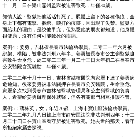
十二月二日在樂山嘉州監獄被迫害致死，年僅30歲。
知情人說：監獄把他活活打死了。屍體上留下的各種傷痕，全
身上下都有電擊、捆綁、毆打的痕跡，且出現了失禁。監獄方
面給出的理由，是說他甲亢，但熟悉他的朋友都知道，他身體
很健康，沒有任何可能致死的疾病。
案例4：姜勇，吉林省長春市法輪功學員。二零二一年六月被
綁架、構陷，被非法判刑八年半。姜勇被長春市公主嶺監獄迫
害致生命垂危，於二零二三年一月二十三日大年初二在長春市
公安醫院含冤離世，年僅31歲。
二零二二年十月十一日，吉林省結核醫院向家屬下達了姜勇病
危通知。後來姜勇被非法關押在長春市公安醫院，生命垂危。
家屬多次找到長春市吉林省監獄管理局和公主嶺監獄的負責
人，希望給姜勇辦理保外就醫，但各有關部門相互推諉不管。
案例5：蔣林英，女，年近70歲，上海市寶山區法輪功學員。
二零二二年九月八日被上海市靜安區法院非法判刑四年；十二
月二十四日在寶山區看守所被迫害致死。她去世的那天，看守
所拒絕家屬去探視。