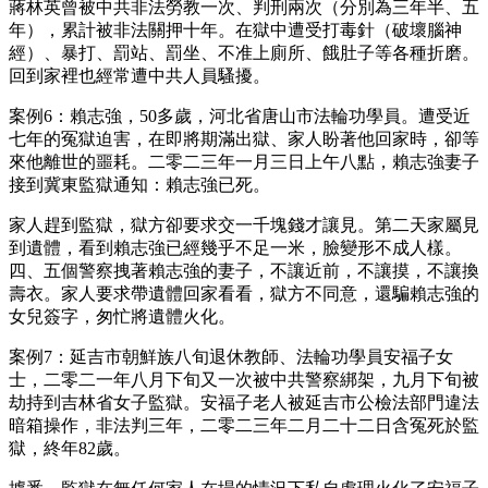
蔣林英曾被中共非法勞教一次、判刑兩次（分別為三年半、五
年），累計被非法關押十年。在獄中遭受打毒針（破壞腦神
經）、暴打、罰站、罰坐、不准上廁所、餓肚子等各種折磨。
回到家裡也經常遭中共人員騷擾。
案例6：賴志強，50多歲，河北省唐山市法輪功學員。遭受近
七年的冤獄迫害，在即將期滿出獄、家人盼著他回家時，卻等
來他離世的噩耗。二零二三年一月三日上午八點，賴志強妻子
接到冀東監獄通知：賴志強已死。
家人趕到監獄，獄方卻要求交一千塊錢才讓見。第二天家屬見
到遺體，看到賴志強已經幾乎不足一米，臉變形不成人樣。
四、五個警察拽著賴志強的妻子，不讓近前，不讓摸，不讓換
壽衣。家人要求帶遺體回家看看，獄方不同意，還騙賴志強的
女兒簽字，匆忙將遺體火化。
案例7：延吉市朝鮮族八旬退休教師、法輪功學員安福子女
士，二零二一年八月下旬又一次被中共警察綁架，九月下旬被
劫持到吉林省女子監獄。安福子老人被延吉市公檢法部門違法
暗箱操作，非法判三年，二零二三年二月二十二日含冤死於監
獄，終年82歲。