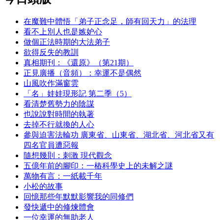
在魔難中體悟「弟子正念足，師有回天力」的法理
看不上別人也是嫉妒心
做個正法時期的大法弟子
欲得反失的教訓
真相期刊：《還原》（第21期）
正見廣播（音頻）：幸運不是偶然
山風吹作滿窗雲
「名」娃娃現形記 第二季（5）
看清楚舊勢力的陰謀
也說說對時間的執著
去掉不行就換的人心
參與迫害法輪功 廣東省、山東省、湖北省、河北省又有
四名官員遭惡報
隨想幾則：刺激 現代觀念
五億年前的腳印：一樁科學史上的未解之謎
萬物有言：一紙載千年
小松的故事
回憶那些年默默影響我的同修們
發快遞中的修煉體會
一位幸運的無助老人