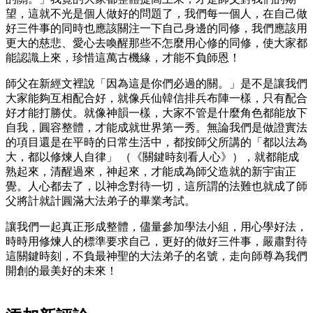
望，這就不光是個人做好的問題了，我們每一個人，在自己做
好三件事的同時也應該關注一下自己身邊的同修，我們應該用
更大的慈悲、愛心去喚醒那些不怎麼用心修的同修，使大家都
能認識上來，珍惜這萬古機緣，才能不負師恩！
師父在新經文裡說「因為這是你們必過的關。」是不是讓我們
大家能夠互相配合好，就像兵仙韓信排兵布陣一樣，只有配合
好才能打勝仗。就像神韻一樣，大家不管是什麼角色都能放下
自我，圓容整體，才能成就世界第一秀。無論我們是做證實法
的項目還是在平時的日常生活中，都按師父所講的「都以法為
大，都以修煉人自律」 （《關鍵時刻看人心》），就都能成
熟起來，清醒過來，神起來，才能成為師父造就的新宇宙正
覺。人心都去了，以神念對待一切，這所謂的法難也就成了師
父將計就計圓滿大法弟子的畢業考試。
讓我們一起真正形成整體，儘量參加學法小組，用心學好法，
時時用修煉人的標準要求自己，更好的做好三件事，嚴肅對待
這關鍵時刻，不負最神聖的大法弟子的名號，走向師尊為我們
開創的最美好的未來！