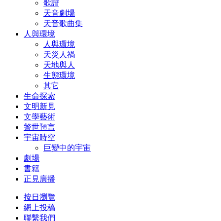
歌譜
天音劇場
天音歌曲集
人與環境
人與環境
天災人禍
天地與人
生態環境
其它
生命探索
文明新見
文學藝術
警世預言
宇宙時空
巨變中的宇宙
劇場
書籍
正見廣播
按日瀏覽
網上投稿
聯繫我們