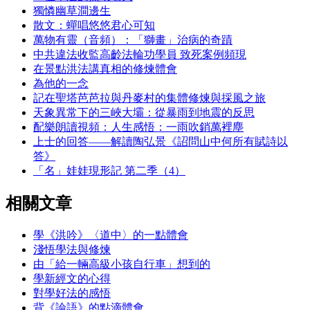
獨憐幽草澗邊生
散文：蟬唱悠悠君心可知
萬物有靈（音頻）：「獅畫」治病的奇蹟
中共違法收監高齡法輪功學員 致死案例頻現
在景點洪法講真相的修煉體會
為他的一念
記在聖塔芭芭拉與丹麥村的集體修煉與採風之旅
天象異常下的三峽大壩：從暴雨到地震的反思
配樂朗讀視頻：人生感悟：一雨吹銷萬裡塵
上士的回答——解讀陶弘景《詔問山中何所有賦詩以
答》
「名」娃娃現形記 第二季（4）
相關文章
學《洪吟》〈道中〉的一點體會
淺悟學法與修煉
由「給一輛高級小孩自行車」想到的
學新經文的心得
對學好法的感悟
背《論語》的點滴體會