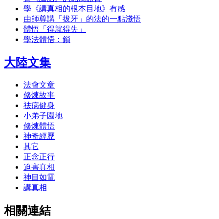
學《講真相的根本目地》有感
由師尊講「拔牙」的法的一點淺悟
體悟「得就得失」
學法體悟：鎖
大陸文集
法會文章
修煉故事
祛病健身
小弟子園地
修煉體悟
神奇經歷
其它
正念正行
迫害真相
神目如電
講真相
相關連結