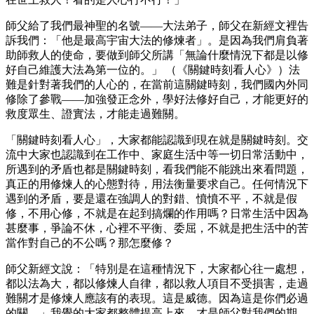
師父給了我們最神聖的名號——大法弟子，師父在新經文裡告
訴我們：「他是最高宇宙大法的修煉者」。是因為我們肩負著
助師救人的使命，要做到師父所講「無論什麼情況下都是以修
好自己維護大法為第一位的。」 （《關鍵時刻看人心》）法
難是針對著我們的人心的，在當前這關鍵時刻，我們國內外同
修除了參戰——加強發正念外，學好法修好自己，才能更好的
救度眾生、證實法，才能走過難關。
「關鍵時刻看人心」，大家都能認識到現在就是關鍵時刻。交
流中大家也認識到在工作中、家庭生活中等一切日常活動中，
所遇到的矛盾也都是關鍵時刻，看我們能不能跳出來看問題，
真正的用修煉人的心態對待，用法衡量要求自己。任何情況下
遇到的矛盾，要是還在強調人的對錯、憤憤不平，不就是假
修，不用心修，不就是在起到搞爛的作用嗎？日常生活中因為
甚麼事，爭論不休，心裡不平衡、委屈，不就是把生活中的苦
當作對自己的不公嗎？那怎麼修？
師父新經文說：「特別是在這種情況下，大家都心往一處想，
都以法為大，都以修煉人自律，都以救人項目不受損害，走過
難關才是修煉人應該有的表現。這是威德。因為這是你們必過
的關。」我覺的大家都整體提高上來，才是師父對我們的期