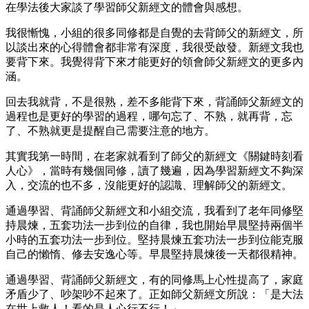
在學法後大家談了學習師父新經文的體會與感想。
我很慚愧，小組的很多同修都是自覺的去背師父的新經文，所
以談出來的心得體會都非常有深度，我很受啟發。新經文我也
要背下來。我覺得背下來才能更好的領會師父新經文的更多內
涵。
回去我就背，不是很熟，差不多能背下來，背誦師父新經文的
過程也是更好的學習的過程，哪句忘了、不熟，就再背，忘
了、不熟就更是提醒自己需要注意的地方。
其實我第一時間，在老家就看到了師父的新經文《關鍵時刻看
人心》，當時有幾個同修，讀了幾遍，因為學習新經文不夠深
入，交流的也不多，沒能更好的認識、理解師父的新經文。
通過學習、背誦師父新經文和小組交流，我看到了老年同修堅
持晨煉，五套功法一步到位的自律，我也開始早晨堅持兩個半
小時的五套功法一步到位。堅持晨煉五套功法一步到位能克服
自己的懶惰、修去安逸心等。早晨堅持晨煉後一天都很精神。
通過學習、背誦師父新經文，有的同修馬上心性提高了，家庭
矛盾少了、吵架吵不起來了。正如師父新經文所說：「是大法
在世上救人！看的是人心行不行！」