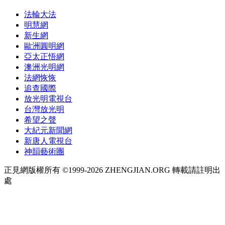
法輪大法
明慧網
新生網
歐洲圓明網
亞太正悟網
澳洲光明網
法網恢恢
追查國際
放光明電視台
台灣放光明
希望之聲
大紀元新聞網
新唐人電視台
神韻藝術團
正見網版權所有 ©1999-2026 ZHENGJIAN.ORG 轉載請註明出
處