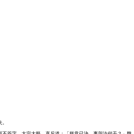
失。
而不簽字。太宗大怒，直斥道：「朕意已決，事與汝何干？」魏