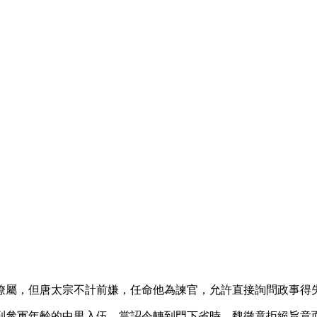
僚屬，但唐太宗不計前嫌，任命他為諫官，允許直接詢問政事得
到參軍年齡的中男入伍。當詔令轉到門下省時，魏徵竟拒絕旨意