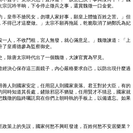
太宗沉吟半晌，下令停止徵兵之事，還賞魏徵一口金瓮。
約，皇帝不搶民女，勿壞人家好事，願皇上體恤百姓之苦。」但
，不得已才這麼做。」太宗不願再拖延，乾脆取消了納鄭氏為妃
役一人，不收鬥租，宮人無發，就心滿意足。」魏徵諫道：「上
升了皇甫德參為監察御史。
史，除唐太宗時代出了一個魏徵，大諫官實為罕見。
曾經決心保存這三面鏡子，內心嚴格要求自己，以防出現什麼過
用善人則國家安定，任用惡人則國家衰落。君王對於大臣，有的
的同時知道其長處，鏟除邪惡不猶疑，任用賢才不猜忌，國家就
把魏徵的臨終囑託寫在你們上朝時執的手板上，以備遺忘。如果
至政策上的失誤，國家何愁不興旺發達，百姓何愁不安居樂業？