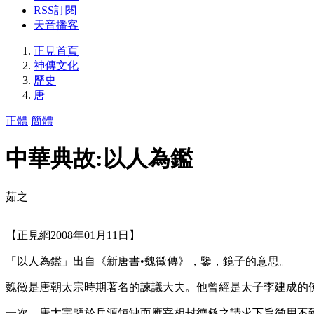
RSS訂閱
天音播客
正見首頁
神傳文化
歷史
唐
正體
簡體
中華典故:以人為鑑
茹之
【正見網2008年01月11日】
「以人為鑑」出自《新唐書•魏徵傳》，鑒，鏡子的意思。
魏徵是唐朝太宗時期著名的諫議大夫。他曾經是太子李建成的
一次，唐太宗鑒於兵源短缺而應宰相封德彝之請求下旨徵用不