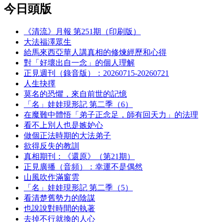
今日頭版
《清流》月報 第251期（印刷版）
大法福澤眾生
給馬來西亞華人講真相的修煉經歷和心得
對「好壞出自一念」的個人理解
正見週刊（錄音版）：20260715-20260721
人生抉擇
莫名的恐懼，來自前世的記憶
「名」娃娃現形記 第二季（6）
在魔難中體悟「弟子正念足，師有回天力」的法理
看不上別人也是嫉妒心
做個正法時期的大法弟子
欲得反失的教訓
真相期刊：《還原》（第21期）
正見廣播（音頻）：幸運不是偶然
山風吹作滿窗雲
「名」娃娃現形記 第二季（5）
看清楚舊勢力的陰謀
也說說對時間的執著
去掉不行就換的人心