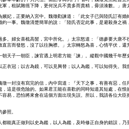
充軍，租賦雜徭下降，更何況兵不貴多而貴精，毋須湊數。」唐
為嬪妃，正要納入宮中。魏徵勸諫道：「此女子已與陸氏訂有婚
婚約一事。魏徵清楚簡單的說：「陸氏否定此事，是避殺身之禍
過多。婦女喜梳高髻，宮中所化。」太宗怒道：「德參要大唐不
聽直言而發怒，沒了以往胸襟。」太宗轉怒為喜，心情平伏，還
一朝天子一朝臣，諫官遇上明君方能「諫」。縱觀中國幾千年歷
以正衣冠；以古為鏡，可以見興替；以人為鑑，可以知得失。我
魏徵一封沒有寫完的信，內中寫道：『天下之事，有善有惡，任
處，這是很危險的。如果君王能在喜歡的同時知道其短處，在恨
不容易，恐怕將來會在這個方面出現失誤。所以，我請各位大臣
的參照。
人都能真正做到以史為鑑，以人為鑑，及時修正自身的錯誤，乃