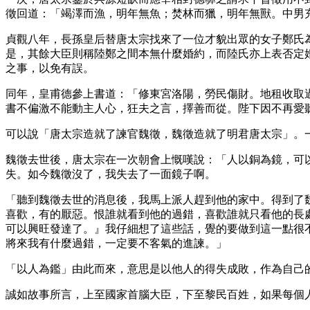
徵回道：「竭澤而漁，明年無魚；焚林而獵，明年無獸。中男
貞觀八年，長孫皇后替唐太宗找來了一位才貌出眾的女子鄭氏
是，其餘大臣則稱陸鄭之間本無什麼婚約，而陸氏亦上表否定
之事，以免有誤。
同年，皇甫德參上書道：「修東宮洛陽，勞民傷財。地租收取
書不偏激不能動主人心，狂夫之言，擇善而從。陛下因不再愛
可以說「唐太宗造就了諫官魏徵，魏徵造就了明君唐太宗」。
魏徵去世後，唐太宗在一次朝會上慨嘆說：「人以銅為鏡，可
失。如今魏徵沒了，我失去了一面鏡子啊。
「聽到魏徵去世的消息後，我馬上派人趕到他的家中。得到了
喜歡，有的厭惡。恨誰就看到他的過錯，喜歡誰就只看他的長
可以興旺發達了。』我仔細想了這些話，覺的要做到這一點很
將來我有什麼過錯，一定要不客氣的進諫。」
「以人為鑑」由此而來，意思是以他人的得失成敗，作為自己
誠如故事所言，上至國家首腦大臣，下至黎民百姓，如果每個