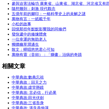
參與迫害法輪功 廣東省、山東省、湖北省、河北省又有
隨想幾則：刺激 現代觀念
五億年前的腳印：一樁科學史上的未解之謎
萬物有言：一紙載千年
小松的故事
回憶那些年默默影響我的同修們
發快遞中的修煉體會
一位幸運的無助老人
獨憐幽草澗邊生
散文：蟬唱悠悠君心可知
萬物有靈（音頻）：「獅畫」治病的奇蹟
相關文章
中華典故:數典忘祖
中華典故：回天之力
中華典故:虛堂懸鏡
中華典故: 言必信，行必果
中華典故:田光伏劍
中華典故:三省吾身
中華典故: 溫良恭儉讓