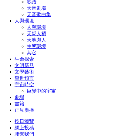
歌譜
天音劇場
天音歌曲集
人與環境
人與環境
天災人禍
天地與人
生態環境
其它
生命探索
文明新見
文學藝術
警世預言
宇宙時空
巨變中的宇宙
劇場
書籍
正見廣播
按日瀏覽
網上投稿
聯繫我們