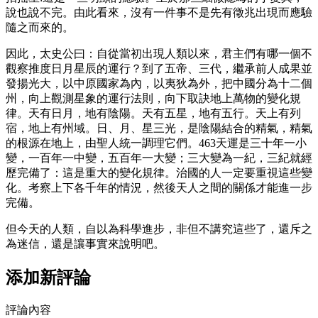
說也說不完。由此看來，沒有一件事不是先有徵兆出現而應驗
隨之而來的。
因此，太史公曰：自從當初出現人類以來，君主們有哪一個不
觀察推度日月星辰的運行？到了五帝、三代，繼承前人成果並
發揚光大，以中原國家為內，以夷狄為外，把中國分為十二個
州，向上觀測星象的運行法則，向下取訣地上萬物的變化規
律。天有日月，地有陰陽。天有五星，地有五行。天上有列
宿，地上有州域。日、月、星三光，是陰陽結合的精氣，精氣
的根源在地上，由聖人統一調理它們。463天運是三十年一小
變，一百年一中變，五百年一大變；三大變為一紀，三紀就經
歷完備了：這是重大的變化規律。治國的人一定要重視這些變
化。考察上下各千年的情況，然後天人之間的關係才能進一步
完備。
但今天的人類，自以為科學進步，非但不講究這些了，還斥之
為迷信，還是讓事實來說明吧。
添加新評論
評論內容