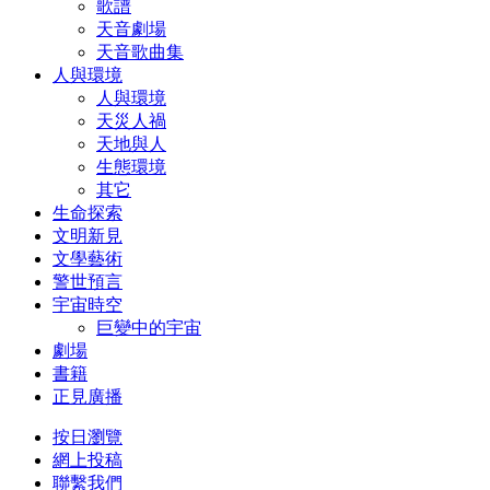
歌譜
天音劇場
天音歌曲集
人與環境
人與環境
天災人禍
天地與人
生態環境
其它
生命探索
文明新見
文學藝術
警世預言
宇宙時空
巨變中的宇宙
劇場
書籍
正見廣播
按日瀏覽
網上投稿
聯繫我們