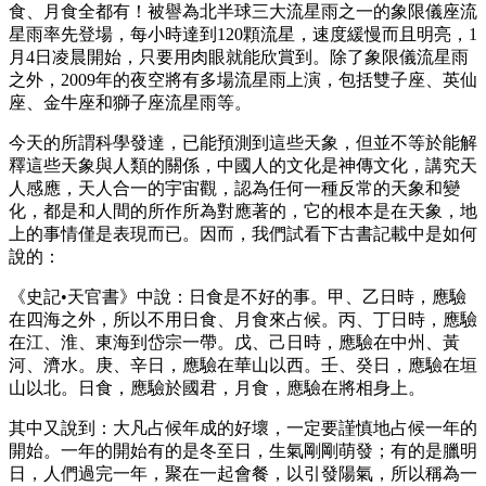
食、月食全都有！被譽為北半球三大流星雨之一的象限儀座流
星雨率先登場，每小時達到120顆流星，速度緩慢而且明亮，1
月4日凌晨開始，只要用肉眼就能欣賞到。除了象限儀流星雨
之外，2009年的夜空將有多場流星雨上演，包括雙子座、英仙
座、金牛座和獅子座流星雨等。
今天的所謂科學發達，已能預測到這些天象，但並不等於能解
釋這些天象與人類的關係，中國人的文化是神傳文化，講究天
人感應，天人合一的宇宙觀，認為任何一種反常的天象和變
化，都是和人間的所作所為對應著的，它的根本是在天象，地
上的事情僅是表現而已。因而，我們試看下古書記載中是如何
說的：
《史記•天官書》中說：日食是不好的事。甲、乙日時，應驗
在四海之外，所以不用日食、月食來占候。丙、丁日時，應驗
在江、淮、東海到岱宗一帶。戊、己日時，應驗在中州、黃
河、濟水。庚、辛日，應驗在華山以西。壬、癸日，應驗在垣
山以北。日食，應驗於國君，月食，應驗在將相身上。
其中又說到：大凡占候年成的好壞，一定要謹慎地占候一年的
開始。一年的開始有的是冬至日，生氣剛剛萌發；有的是臘明
日，人們過完一年，聚在一起會餐，以引發陽氣，所以稱為一