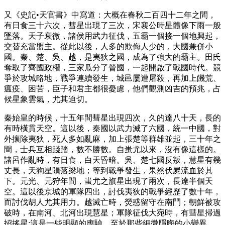
又《史記•天官書》中寫道：大概在春秋二百四十二年之間，
有日食三十六次，彗星出現了三次，宋襄公時星體像下雨一般
墜落。天子衰微，諸侯用武力征伐，五霸一個接一個地興起，
交替充當盟主。從此以後，人多的欺侮人少的，大國兼併小
國。秦、楚、吳、越，是夷狄之國，成為了強大的霸主。田氏
奪取了齊國政權，三家瓜分了晉國，一起開啟了戰國時代。競
爭於攻城略地，戰爭連續發生，城邑屢遭屠殺，再加上饑荒、
瘟疫、困苦，臣子和君主都很憂慮，他們觀測凶吉的預兆，占
候星象雲氣，尤其迫切。
秦始皇的時候，十五年間彗星出現四次，久的達八十天，長的
有時橫貫天空。這以後，秦國以武力滅了六國，統一中國，對
外攘除夷狄，死人多如亂麻，加上張楚等群雄並起，三十年之
間，士兵互相踐踏，數不勝數。自蚩尤以來，沒有像這樣的。
諸呂作亂時，有日食，白天昏暗。吳、楚七國反叛，慧星有幾
丈長，天狗星隕落梁地；等到戰爭發生，果然伏屍流血於其
下。元光、元狩年間，蚩尤之旗星出現了兩次，長達半個天
空。這以後京城的軍隊四出，討伐夷狄的戰爭經歷了數十年，
而討伐胡人尤其用力。越滅亡時，熒惑留守在南鬥；朝鮮被攻
破時，在南河、北河出現慧星；軍隊征伐大宛時，有彗星掃過
招搖星:這是一些明顯的應驗。至於那些細微隱晦的小變異，