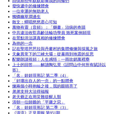
回憶那些年默默影響我的同修們
發快遞中的修煉體會
一位幸運的無助老人
獨憐幽草澗邊生
散文：蟬唱悠悠君心可知
萬物有靈（音頻）：「獅畫」治病的奇蹟
中共違法收監高齡法輪功學員 致死案例頻現
在景點洪法講真相的修煉體會
為他的一念
記在聖塔芭芭拉與丹麥村的集體修煉與採風之旅
天象異常下的三峽大壩：從暴雨到地震的反思
配樂朗讀視頻：人生感悟：一雨吹銷萬裡塵
上士的回答——解讀陶弘景《詔問山中何所有賦詩以
答》
「名」娃娃現形記 第二季（4）
「好壞出自人的一念」的一點體會
煉兩個小時抱輪之後，我的眼睛亮了
弟弟支持大法得福報
老天爺正在用災難提醒人類
清朝一位師爺的「平庸之惡」
「名」娃娃現形記 第二季（3）
《清流》正見周報 第951期