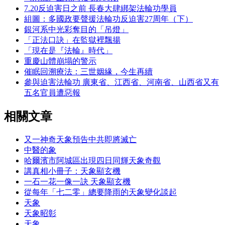
7.20反迫害日之前 長春大肆綁架法輪功學員
組圖：多國政要聲援法輪功反迫害27周年（下）
銀河系中光彩奪目的「吊燈」
「正法口訣」在監獄裡飄揚
「現在是『法輪』時代」
重慶山體崩塌的警示
催眠回溯療法：三世姻緣，今生再續
參與迫害法輪功 廣東省、江西省、河南省、山西省又有
五名官員遭惡報
相關文章
又一神奇天象預告中共即將滅亡
中醫的象
哈爾濱市阿城區出現四日同輝天象奇觀
講真相小冊子：天象顯玄機
一石一花一像一訣 天象顯玄機
從每年「七二零」總要降雨的天象變化談起
天象
天象昭彰
天象