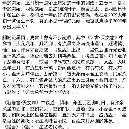
年的開始。正月初一是帝王規定的一年的開始；立春日，是四
季的開始。四個歲始，是占候的日子。換言之說，這四個日子
中發生的事，都和這一年的好壞有密切關係。現在看2009大年
初一就發生日食，真的不是一個好兆頭，難道就應驗了2009年
要出大事嗎?
關於流星雨，史書上亦有不少記載，其中《宋書•天文志》中
寫道：太元六年十月乙卯，有流星向東南快速運行，經過翼、
軸二宿，伴有如雷之聲。《星說》上說：「星快速運行光跡相
連稱為流星，絕跡而離去則稱為奔星。」考查占書可知「這預
示楚地有戰爭」。或者「軍隊被打敗民眾流散」。又說：大明
五年三月，有流星數千萬，都向西運行，有長有短，有大有
小，至天亮時停止。占辭說：「這天象預示君主交惡，民眾流
亡。」六月，有白色象甌大的流星出於王良而向西南運行，消
失在天市垣之中，其尾長數十丈，消失後餘光還延續了很久。
占辭說：「這天象預示天下將大亂。」
《新唐書•天文志》中寫道：開年二年五月乙卯晦日，有許多
流星向西北，或如瓮大，或如鬥大，通過北極，小流星不可勝
數，如同天上的星都在搖動，直到天亮才停止。占語說：「星
是百姓的象徵；流星意味著流民，百姓失其家園的兆象。」
《漢書》中說：「星搖者民勞。」