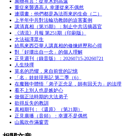
萬物有言：從草木到高遠
重症來襲遇高人 幸運從來不偶然
連環畫：他們都是為法而來的生命（二）
上半年中共對法輪功教師的迫害案例
講清真相（第35期）：制止中共活摘器官
《清流》月報 第251期（印刷版）
大法福澤眾生
給馬來西亞華人講真相的修煉經歷和心得
對「好壞出自一念」的個人理解
正見週刊（錄音版）：20260715-20260721
人生抉擇
莫名的恐懼，來自前世的記憶
「名」娃娃現形記 第二季（6）
在魔難中體悟「弟子正念足，師有回天力」的法理
看不上別人也是嫉妒心
做個正法時期的大法弟子
欲得反失的教訓
真相期刊：《還原》（第21期）
正見廣播（音頻）：幸運不是偶然
山風吹作滿窗雲