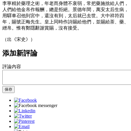
李寧精於藥理之術，年老而身體不衰弱，常把藥施捨給人們，
人們給他金帛作報酬，總是拒絕。景德年間，萬安太后生病，
用驛車召他到宮中，還沒有到，太后就已去世。大中祥符四
年，賜號正晦先生。皇上同時作詩賜給他們，並賜給茶、藥、
繒帛。惟有鄭隱辭謝賞賜，沒有接受。
（出《宋史》）
添加新評論
評論內容
保存