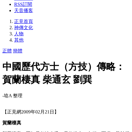
RSS訂閱
天音播客
正見首頁
神傳文化
人物
其他
正體
簡體
中國歷代方士（方技）傳略：
賀蘭棲真 柴通玄 劉巽
-埝A 整理
【正見網2009年02月21日】
賀蘭棲真