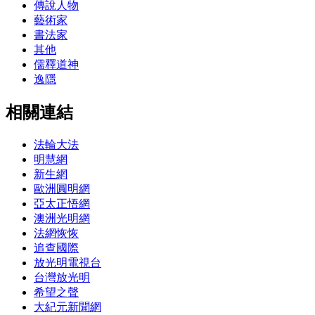
傳說人物
藝術家
書法家
其他
儒釋道神
逸隱
相關連結
法輪大法
明慧網
新生網
歐洲圓明網
亞太正悟網
澳洲光明網
法網恢恢
追查國際
放光明電視台
台灣放光明
希望之聲
大紀元新聞網