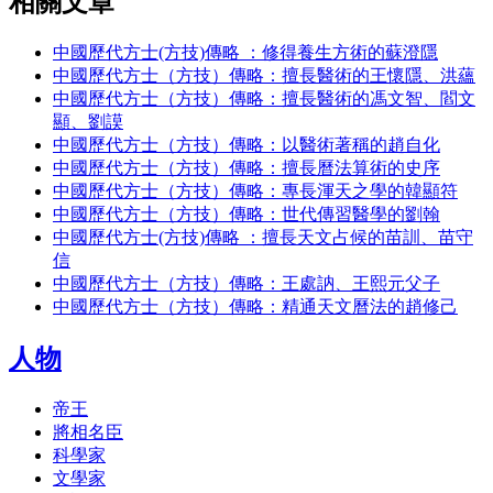
相關文章
中國歷代方士(方技)傳略 ：修得養生方術的蘇澄隱
中國歷代方士（方技）傳略：擅長醫術的王懷隱、洪蘊
中國歷代方士（方技）傳略：擅長醫術的馮文智、閻文
顯、劉謨
中國歷代方士（方技）傳略：以醫術著稱的趙自化
中國歷代方士（方技）傳略：擅長曆法算術的史序
中國歷代方士（方技）傳略：專長渾天之學的韓顯符
中國歷代方士（方技）傳略：世代傳習醫學的劉翰
中國歷代方士(方技)傳略 ：擅長天文占候的苗訓、苗守
信
中國歷代方士（方技）傳略：王處訥、王熙元父子
中國歷代方士（方技）傳略：精通天文曆法的趙修己
人物
帝王
將相名臣
科學家
文學家