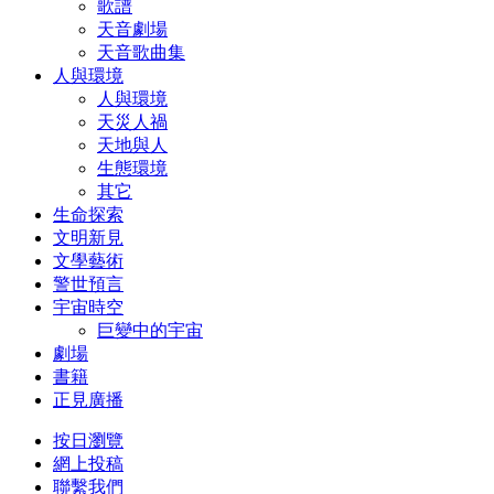
歌譜
天音劇場
天音歌曲集
人與環境
人與環境
天災人禍
天地與人
生態環境
其它
生命探索
文明新見
文學藝術
警世預言
宇宙時空
巨變中的宇宙
劇場
書籍
正見廣播
按日瀏覽
網上投稿
聯繫我們