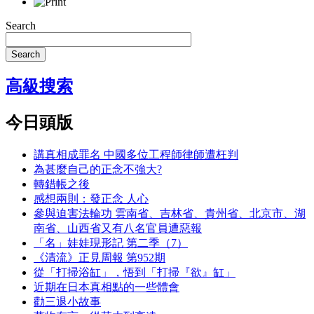
Search
Search
高級搜索
今日頭版
講真相成罪名 中國多位工程師律師遭枉判
為甚麼自己的正念不強大?
轉錯帳之後
感想兩則：發正念 人心
參與迫害法輪功 雲南省、吉林省、貴州省、北京市、湖
南省、山西省又有八名官員遭惡報
「名」娃娃現形記 第二季（7）
《清流》正見周報 第952期
從「打掃浴缸」，悟到「打掃『欲』缸」
近期在日本真相點的一些體會
勸三退小故事