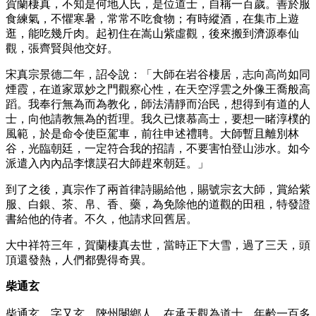
賀蘭棲真，不知是何地人氏，是位道士，自稱一百歲。善於服
食練氣，不懼寒暑，常常不吃食物；有時縱酒，在集市上遊
逛，能吃幾斤肉。起初住在嵩山紫虛觀，後來搬到濟源奉仙
觀，張齊賢與他交好。
宋真宗景德二年，詔令說：「大師在岩谷棲居，志向高尚如同
煙霞，在道家眾妙之門觀察心性，在天空浮雲之外像王喬般高
蹈。我奉行無為而為教化，師法清靜而治民，想得到有道的人
士，向他請教無為的哲理。我久已懷慕高士，要想一睹淳樸的
風範，於是命令使臣駕車，前往申述禮聘。大師暫且離別林
谷，光臨朝廷，一定符合我的招請，不要害怕登山涉水。如今
派遣入內內品李懷謨召大師趕來朝廷。」
到了之後，真宗作了兩首律詩賜給他，賜號宗玄大師，賞給紫
服、白銀、茶、帛、香、藥，為免除他的道觀的田租，特發證
書給他的侍者。不久，他請求回舊居。
大中祥符三年，賀蘭棲真去世，當時正下大雪，過了三天，頭
頂還發熱，人們都覺得奇異。
柴通玄
柴通玄，字又玄，陝州閿鄉人。在承天觀為道士，年齡一百多