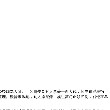
今後應為人師。」又曾夢見有人拿著一面大鏡，其中布滿星宿，
道理。後晉末戰亂，到太原避難，漢祖當時正領節制，召他在幕