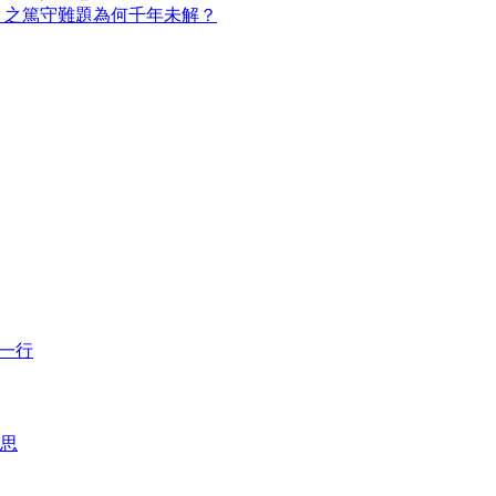
」之篤守難題為何千年未解？
的一行
思