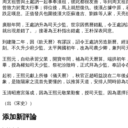
周太祖曾與王處訥一起事奉漢祖，彼此都很友善，等到周太祖
曾致力於寬大行事；得位後，馬上就想復仇。後漢占據中原，
跌足嘆息。正值發兵包圍後漢大臣蘇逢吉、劉銖等人家，天亮
廣順年間，王處訥升為司天少監。世宗因舊曆錯亂，令王處訥
就出現差錯了。」接著為王朴指出錯處，王朴深表同意。
到建隆二年，因《欽天曆》有謬誤，詔令王處訥另造新曆。經
刻。不久升少府少監。太平興國初年，改為司農少卿，兼判司
王熙元，自幼承習父業，開寶年間，補為司天曆算。端拱初年
畢，授為權知司天少監。祭祀汾陰時，正式拜為少監。奉詔令
起初，王熙元獻上所修《儀天曆》，秋官正趙昭益說在二年後
象，是陰陽家之流首先要懂的，以推算天道，安排人間時節為
玉清昭應宮落成，因為王熙元敬業勤奮，授司天監。因為選擇
（出《宋史》）
添加新評論