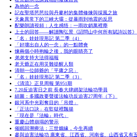
為他的一念
記在聖塔芭芭拉與丹麥村的集體修煉與採風之旅
天象異常下的三峽大壩：從暴雨到地震的反思
配樂朗讀視頻：人生感悟：一雨吹銷萬裡塵
上士的回答——解讀陶弘景《詔問山中何所有賦詩以答》
「名」娃娃現形記 第二季（4）
「好壞出自人的一念」的一點體會
煉兩個小時抱輪之後，我的眼睛亮了
弟弟支持大法得福報
老天爺正在用災難提醒人類
清朝一位師爺的「平庸之惡」
「名」娃娃現形記 第二季（3）
《清流》正見周報 第951期
7.20反迫害日之前 長春大肆綁架法輪功學員
組圖：多國政要聲援法輪功反迫害27周年（下）
銀河系中光彩奪目的「吊燈」
「正法口訣」在監獄裡飄揚
「現在是『法輪』時代」
重慶山體崩塌的警示
催眠回溯療法：三世姻緣，今生再續
參與迫害法輪功 廣東省、江西省、河南省、山西省又有