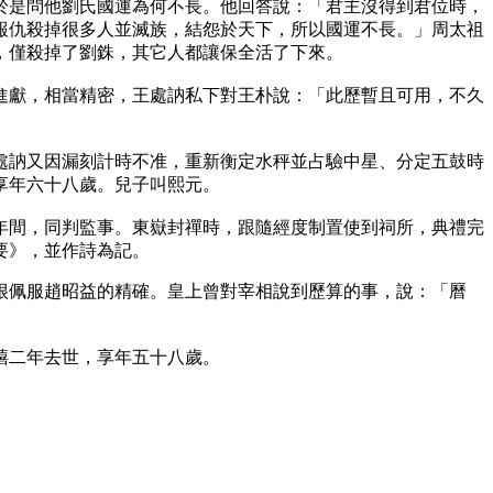
於是問他劉氏國運為何不長。他回答說：「君主沒得到君位時，
報仇殺掉很多人並滅族，結怨於天下，所以國運不長。」周太祖
，僅殺掉了劉銖，其它人都讓保全活了下來。
進獻，相當精密，王處訥私下對王朴說：「此歷暫且可用，不久
處訥又因漏刻計時不准，重新衡定水秤並占驗中星、分定五鼓時
享年六十八歲。兒子叫熙元。
年間，同判監事。東嶽封禪時，跟隨經度制置使到祠所，典禮完
要》，並作詩為記。
很佩服趙昭益的精確。皇上曾對宰相說到歷算的事，說：「曆
禧二年去世，享年五十八歲。