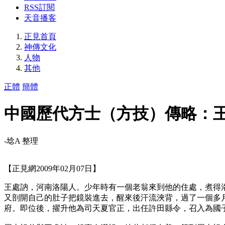
RSS訂閱
天音播客
正見首頁
神傳文化
人物
其他
正體
簡體
中國歷代方士（方技）傳略：
-埝A 整理
【正見網2009年02月07日】
王處訥，河南洛陽人。少年時有一個老翁來到他的住處，煮得
又剖開自己的肚子把鏡裝進去，醒來後汗流浹背，過了一個多
府。即位後，擢升他為司天夏官正，出任許田縣令，召入為國