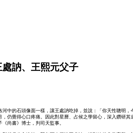
王處訥、王熙元父子
洛河中的石頭像面一樣，讓王處訥吃掉，並說：「你天性聰明，
月，仍覺得心口疼痛。因此對星曆、占候之學留心，深入鑽研其
子《尚書》博士，判司天監事。