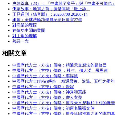
史翰萃真（23）： 「中庸其至矣乎」與「中庸不可能也
佛家故事：地震之前，瘋僧高喊「肚上舔」
正見週刊（錄音版）：20260708-20260714
組圖：全球法輪功學員紀念反迫害27年
對病業的理悟
在煉功中闖病業關
對主角的理解
善惡一念
相關文章
中國歷代方士（方技）傳略：精通天文曆法的趙修己
中國歷代方士（方技）傳略 ：杜生、僧人泓、羅思遠
中國歷代方士（方技）傳略：李淳風
中國歷代方士(方技)傳略 ：精通曆象、陰陽、五行之學
中國歷代方士（方技）傳略：普寂
中國歷代方士（方技）傳略：神秀和慧能
中國歷代方士（方技）傳略：僧人玄奘
中國歷代方士（方技）傳略：擅長天文歷數和卜相的嚴善
中國歷代方士（方技）傳略：初唐名醫張文仲
中國歷代方士（方技）傳略：擅長陰陽推算之術的李嗣真