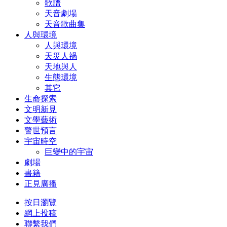
歌譜
天音劇場
天音歌曲集
人與環境
人與環境
天災人禍
天地與人
生態環境
其它
生命探索
文明新見
文學藝術
警世預言
宇宙時空
巨變中的宇宙
劇場
書籍
正見廣播
按日瀏覽
網上投稿
聯繫我們