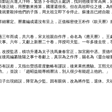
自鄴起兵進入汴時，緊急下令尋訪王處訥，找到他後非常高興，
承接正統，用歷數來推算，國運還很長。但在高祖即位之後，為
後就要殺掉他們的子孫，周太祖立即下令停止。蘇逢吉已經自殺
詳細審定。曆書編成還沒有呈上，正值樞密使王朴作《欽天曆》
過三年而成，共六卷，宋太祖親自作序，命名為《應天曆》。王
天事。六年，又獻上新曆二十卷，拜授司天監。一年多後去世，
，改授監丞，積功升遷為太子洗馬兼春官正，加宮殿中丞。景德
在後苑編纂陰陽之事十卷獻上，真宗為之作序，賜名為《靈台秘
必有誤差，又指出熒惑星度數略有謬誤，後來果然應驗。王熙元
功。」並說：「趙昭益能專精曆法，別人很少有能趕上他的。」
日子出現錯誤，降官為少監。因有眼病，改為將作監，退休。天