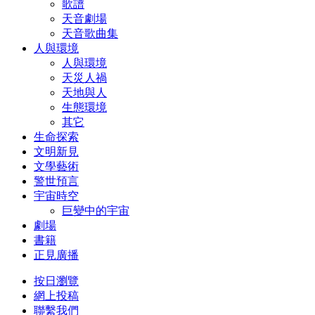
歌譜
天音劇場
天音歌曲集
人與環境
人與環境
天災人禍
天地與人
生態環境
其它
生命探索
文明新見
文學藝術
警世預言
宇宙時空
巨變中的宇宙
劇場
書籍
正見廣播
按日瀏覽
網上投稿
聯繫我們