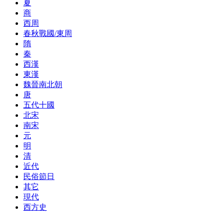
夏
商
西周
春秋戰國/東周
隋
秦
西漢
東漢
魏晉南北朝
唐
五代十國
北宋
南宋
元
明
清
近代
民俗節日
其它
現代
西方史