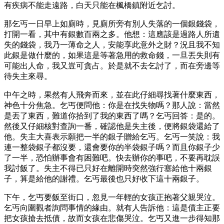
有疾病不能走遠路，白天只能在楓橋鎮附近乞討。
那乞丐一日早上如廁時，見廁所旁有別人失落的一個銀錢袋，
打開一看，其中有銀數百兩之多。他想：這應該是過路人所遺
失的錢袋，我乃一薄命之人，安能享此意外之財？況且我不知
此銀是做什麼的，如果這是等著急用的救命錢，一旦丟失則有
可能出人命，我又豈可貪占。於是就不去乞討了，而在旁邊等
待失主來尋。
中午之時，果然有人飛奔而來，並在此仔細尋找著什麼東西，
神色十分焦急。乞丐便問他：你是在找失物嗎？那人說：當然
是丟了東西，難道你拾到了我的東西了嗎？乞丐回答：是的。
然後又仔細核對查詢一番，確認他是失主後，便將銀袋還給了
他。失主大喜表示願把一半的銀子贈給乞丐。乞丐一笑說：我
連一整袋銀子都沒要，還會要你的半袋銀子嗎？而且你銀子少
了一半，恐怕辦事會有困難吧。快去辦你的事吧，不要再耽誤
我討飯了。失主不得已只好在離開時突然強行塞給他十兩銀
子，算是給他的謝禮。乞丐最後也只好收下這十兩銀子。
下午，乞丐要飯至街口，忽見一年輕的女孩正抱著父親哭泣。
乞丐向圍觀者詢問事情的緣由。就有人告訴他：這是債主正要
把女孩搶去抵債，故而女孩在悲傷哭泣。乞丐又進一步得知那