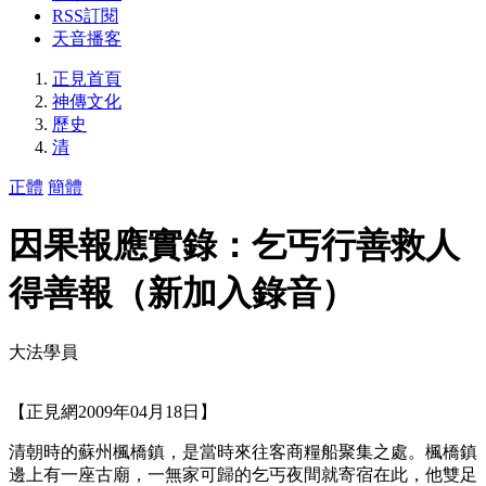
RSS訂閱
天音播客
正見首頁
神傳文化
歷史
清
正體
簡體
因果報應實錄：乞丐行善救人
得善報（新加入錄音）
大法學員
【正見網2009年04月18日】
清朝時的蘇州楓橋鎮，是當時來往客商糧船聚集之處。楓橋鎮
邊上有一座古廟，一無家可歸的乞丐夜間就寄宿在此，他雙足