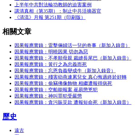
上半年中共對法輪功教師的迫害案例
講清真相（第35期）：制止中共活摘器官
《清流》月報 第251期（印刷版）
相關文章
因果報應實錄：雷擊倆婦活一兒的奇事（新加入錄音）
因果報應實錄：明曉因果 切勿為惡
因果報應實錄：不孝順母親 裁縫長尾巴（新加入錄音）
因果報應實錄：黃行之為忠義而死
因果報應實錄：忘恩負義變成牛（新加入錄音）
因果報應實錄：殘害幼燕連累兒女 真心悔過終於好轉
因果報應實錄：偷竊佛像飾物 相繼遭報得病死
因果報應實錄：空船能報案 崔易懲兇犯
因果報應實錄：神叫罪犯受嚴懲
因果報應實錄：貪污賑災款 遭報短命死（新加入錄音）
歷史
遠古