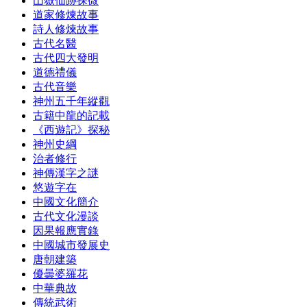
山嶽仙跡探微
道家修煉故事
詩人修煉故事
古代名醫
古代四大發明
道德禮儀
古代音樂
神州五千年縱觀
古籍中龍的記載
《西遊記》探秘
神州史綱
治者修行
神傳漢字之謎
悠遊字在
中國文化簡介
古代文化漫談
因果報應實錄
中國城市發展史
唐朝建築
優曇婆羅花
中華典故
傳統武術