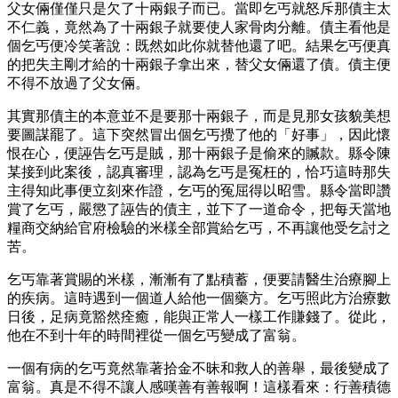
父女倆僅僅只是欠了十兩銀子而已。當即乞丐就怒斥那債主太
不仁義，竟然為了十兩銀子就要使人家骨肉分離。債主看他是
個乞丐便冷笑著說：既然如此你就替他還了吧。結果乞丐便真
的把失主剛才給的十兩銀子拿出來，替父女倆還了債。債主便
不得不放過了父女倆。
其實那債主的本意並不是要那十兩銀子，而是見那女孩貌美想
要圖謀罷了。這下突然冒出個乞丐攪了他的「好事」，因此懷
恨在心，便誣告乞丐是賊，那十兩銀子是偷來的贓款。縣令陳
某接到此案後，認真審理，認為乞丐是冤枉的，恰巧這時那失
主得知此事便立刻來作證，乞丐的冤屈得以昭雪。縣令當即讚
賞了乞丐，嚴懲了誣告的債主，並下了一道命令，把每天當地
糧商交納給官府檢驗的米樣全部賞給乞丐，不再讓他受乞討之
苦。
乞丐靠著賞賜的米樣，漸漸有了點積蓄，便要請醫生治療腳上
的疾病。這時遇到一個道人給他一個藥方。乞丐照此方治療數
日後，足病竟豁然痊癒，能與正常人一樣工作賺錢了。從此，
他在不到十年的時間裡從一個乞丐變成了富翁。
一個有病的乞丐竟然靠著拾金不昧和救人的善舉，最後變成了
富翁。真是不得不讓人感嘆善有善報啊！這樣看來：行善積德