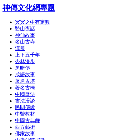
神傳文化網專題
冥冥之中有定數
醫山夜話
神仙故事
名山古寺
漢服
上下五千年
杏林漫步
黑暗傳
成語故事
著名古塔
著名古橋
中國曆法
書法漫談
民間傳說
中醫教材
中國古典舞
西方藝術
佛家故事