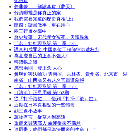
化賊首
夢非夢——解讀李賀《夢天》
分清哪裡是你真正的家
我們需要知道的歷史真相(上)
隨感：讀書做事，重在用心
兩三行雁夕陽中
歷史故事：宋代孝女冤死，天降異象
「名」娃娃現形記 第二季（8）
講真相成罪名 中國多位工程師律師遭枉判
為甚麼自己的正念不強大?
轉錯帳之後
感想兩則：發正念 人心
參與迫害法輪功 雲南省、吉林省、貴州省、北京市、湖
南省、山西省又有八名官員遭惡報
「名」娃娃現形記 第二季（7）
《清流》正見周報 第952期
從「打掃浴缸」，悟到「打掃『欲』缸」
近期在日本真相點的一些體會
勸三退小故事
萬物有言：從草木到高遠
重症來襲遇高人 幸運從來不偶然
連環畫：他們都是為法而來的生命（二）