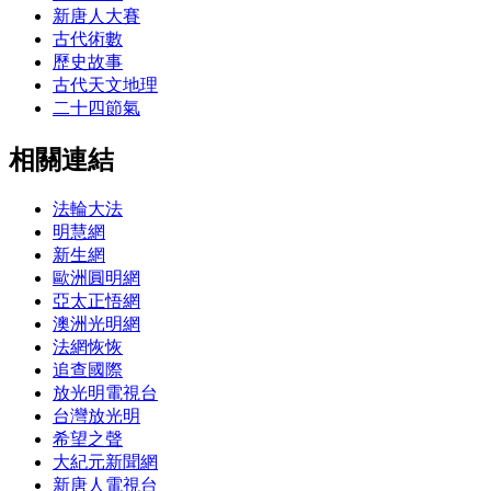
新唐人大賽
古代術數
歷史故事
古代天文地理
二十四節氣
相關連結
法輪大法
明慧網
新生網
歐洲圓明網
亞太正悟網
澳洲光明網
法網恢恢
追查國際
放光明電視台
台灣放光明
希望之聲
大紀元新聞網
新唐人電視台