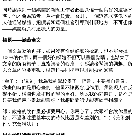
同時認識到一個媒體的新聞工作者必需具備一個良好的道德水
準，他才會為讀者、為社會負責。否則，一個道德水準低下的
人他通過媒體，把讀者和這個社會引導到什麼地方，不可想像
——媒體就具有這樣大的力量。
標題——涵蓋全文
一個文章寫的再好，如果沒有恰到好處的標題，也不能發揮
100%的作用，而一個好的標題不但可以畫龍點睛，也聚集了
文章的所有精華，直指讀者的心扉，引起讀者閱讀的興趣。所
以文章內容要重視，標題也要同樣重視才能擬的適當。
“弟子：（譯文）我為我的學校畫了一幅畫，主要是自畫像。
我畫的時候是用心畫的，儘量不讓觀念起作用。我發現人們反
響不錯，構圖也魔術般的變的更好。所以我的問題是，是不是
只要我們用心畫就能畫好？我想問問師父能否給予指導？
師：嚴格的說作畫必須要用心。你用心了，大家都會說你畫的
好，不過和注重基本功的時代比還是有差別的。”（《美術創
作研究會講法》）