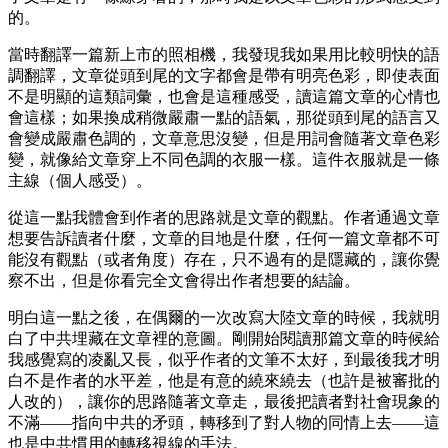
的。
當時翻譯一篇新上市的照相機，我發現我如果用比較明快的語
調翻譯，文章從頭到尾的文字都會是帶有明亮色彩，即使表面
不是明顯的這類詞彙，也會是這種感受，讀這篇文章的心情也
會這樣；如果換成稍微嚴肅一點的語氣，那從頭到尾的語言又
會變成嚴肅色調的，文章意思沒變，但是用詞會隨著文章色彩
變，就像給文章穿上不同色調的衣服一樣。這件衣服就是一條
主線（個人感受）。
從這一點我體會到作者的思路就是文章的觀點。作者通過文章
想要告訴讀者什麼，文章的目地是什麼，任何一篇文章都不可
能沒有觀點（或者角度）存在，只不過有的是隱藏的，讓你覺
察不出，但是你看完全文會得出作者想要的結論。
明白這一點之後，在偶爾的一次改寫大陸文章的時候，我就明
白了中共埋藏在文章裡的意圖。剛開始閱讀那篇文章的時候給
我感覺寫的凌亂又長，似乎作者的文筆不太好，到最後我才明
白不是作者的水平差，他是有意的繞來繞去（也許是被審批的
人改的），讓你的思路隨著文章走，最後把讀者對社會現象的
不滿——指向中共的矛頭，轉移到了對人物的同情上去——這
也是中共慣用的轉移視線的手法。