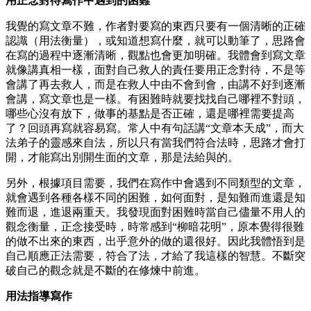
用正念對待寫作中遇到的困難
我覺的寫文章不難，作者對要寫的東西只要有一個清晰的正確
認識（用法衡量），或知道想寫什麼，就可以動筆了，思路會
在寫的過程中逐漸清晰，觀點也會更加明確。我體會到寫文章
就像講真相一樣，面對自己救人的責任要用正念對待，不是等
會講了再去救人，而是在救人中由不會到會，由講不好到逐漸
會講，寫文章也是一樣。有困難時就要找找自己哪裡不對頭，
哪些心沒有放下，做事的基點是否正確，還是哪裡需要提高
了？回頭再寫就容易寫。常人中有句話講“文章本天成”，而大
法弟子的靈感來自法，所以只有當我們符合法時，思路才會打
開，才能寫出別開生面的文章，那是法給與的。
另外，根據項目需要，我們在寫作中會遇到不同類型的文章，
就會遇到各種各樣不同的困難，如何面對，是知難而進還是知
難而退，進退兩重天。我發現面對困難時當自己儘量不用人的
觀念衡量，正念接受時，時常感到“柳暗花明”，原本覺得很難
的做不出來的東西，出乎意外的做的還很好。因此我體悟到是
自己順應正法需要，符合了法，才給了我這樣的智慧。不斷突
破自己的觀念就是不斷的在修煉中前進。
用法指導寫作