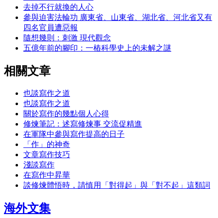
去掉不行就換的人心
參與迫害法輪功 廣東省、山東省、湖北省、河北省又有
四名官員遭惡報
隨想幾則：刺激 現代觀念
五億年前的腳印：一樁科學史上的未解之謎
相關文章
也談寫作之道
也談寫作之道
關於寫作的幾點個人心得
修煉筆記：述寫修煉事 交流促精進
在軍隊中參與寫作提高的日子
「作」的神奇
文章寫作技巧
淺談寫作
在寫作中昇華
談修煉體悟時，請慎用「對得起」與「對不起」這類詞
海外文集