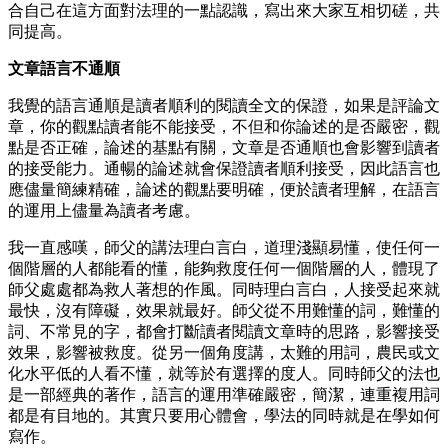
合自己在這方面對法理的一點認識，寫出來大家互相切磋，共
同提高。
文章語言不通順
我覺的語言通順是讀者順利的閱讀全文的保證，如果是評論文
章，你的觀點讀者能不能接受，不但和你論述的是否嚴密，觀
點是否正確，論述的基點有關，文章是否通順也會影響到讀者
的接受能力。通暢的論述就會保證讀者順利接受，因此語言也
應儘量簡練精確，論述的觀點要明確，便於讀者理解，在語言
的運用上儘量為讀者考慮。
我一直感嘆，師父的講法理白言白，道理淺顯易懂，使任何一
個階層的人都能看的懂，能夠救度任何一個階層的人，體現了
師父處處都為救人著想的作風。同時理白言白，人接受起來就
最快，沒有障礙，效果就最好。師父從不用難懂的詞，難懂的
詞、不常見的字，都會打斷讀者閱讀文章時的思路，影響接受
效果，影響被救度。從另一個角度講，太難的用詞，農民或文
化水平低的人看不懂，就等於有選擇的度人。同時師父的法也
是一部經典的著作，語言的運用準確嚴密，簡潔，連重複用詞
都是有目地的。其實只要用心體會，學法的同時就是在學如何
寫作。