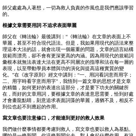
師父處處為人著想，一切為救人負責的作風也是我們應該學習
的。
根據文章需要用詞 不追求表面華麗
師父在《轉法輪》最後講到：“《轉法輪》在文章的表面上不
華麗，甚至不符合現代語法。但是，我如果用現代的語法來整
理這本大法的話，就會出現一個嚴重的問題，文章的語言結構
規範而漂亮，卻不會有更深更高的內涵。因為用現代的規範詞
彙根本就無法表達大法在更高不同層次的指導和法在每一層的
表現，以至帶動學員本體與功的演化與提高這種實質的變
化。”在《改字原則》經文中講到：“一、用詞看詞意而用字；
二、用字時看字意而用字”，我悟到一篇文章的思想才是文章
的精髓，如何更好的表達出這部分，才是要下功夫的關鍵所
在，而好的文章用詞，要根據文章的表達意思需要，恰到好處
才會畫龍點睛，刻意追求表面詞藻的華麗，過猶不及，相反不
到位也起不到應起的作用。
寫文章也要注意修口，才能達到更好的救人效果
我們做什麼事情都要考慮到救人，寫文章也要以救人為基點。
哪怕是一條新聞，你這條新聞出去，對人會起什麼作用，有沒