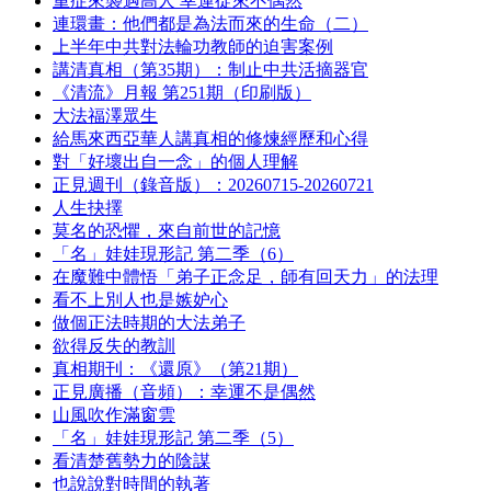
重症來襲遇高人 幸運從來不偶然
連環畫：他們都是為法而來的生命（二）
上半年中共對法輪功教師的迫害案例
講清真相（第35期）：制止中共活摘器官
《清流》月報 第251期（印刷版）
大法福澤眾生
給馬來西亞華人講真相的修煉經歷和心得
對「好壞出自一念」的個人理解
正見週刊（錄音版）：20260715-20260721
人生抉擇
莫名的恐懼，來自前世的記憶
「名」娃娃現形記 第二季（6）
在魔難中體悟「弟子正念足，師有回天力」的法理
看不上別人也是嫉妒心
做個正法時期的大法弟子
欲得反失的教訓
真相期刊：《還原》（第21期）
正見廣播（音頻）：幸運不是偶然
山風吹作滿窗雲
「名」娃娃現形記 第二季（5）
看清楚舊勢力的陰謀
也說說對時間的執著