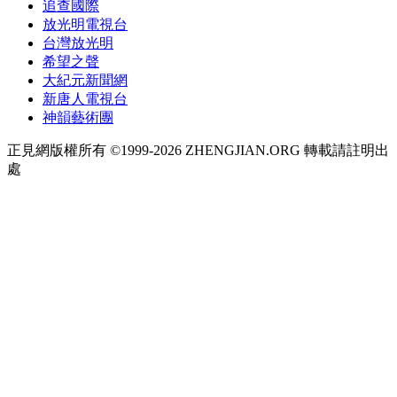
追查國際
放光明電視台
台灣放光明
希望之聲
大紀元新聞網
新唐人電視台
神韻藝術團
正見網版權所有 ©1999-2026 ZHENGJIAN.ORG 轉載請註明出
處