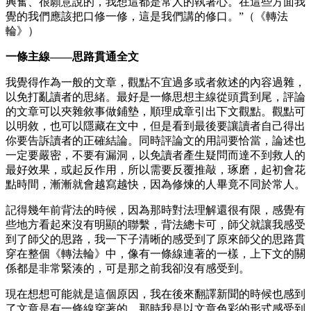
興奮、很願意說的，我想這都是常人的執著心。在這些方面我
覺的我們應該把口修一修，這是我們講的修口。”（《轉法
輪》）
一條主線——思路貫通全文
我覺得作為一般的文章，觀點不宜過多或者敘述的內容過雜，
以免打亂讀者的思緒。最好是一條思想主線從頭貫到尾，評論
的文章可以夾雜敘事做鋪墊，順理成章引出下文觀點。觀點可
以明敘，也可以隱藏在文中，但是看到最後要讓讀者自己得出
你要告訴讀者的正確結論。同時評論文的用詞要恰當，論述也
一定要嚴密，不要有漏洞，以免讀者產生疑問而達不到救人的
最好效果，或起反作用，所以需要反覆推敲，琢磨，起初會花
點時間，漸漸就會越寫越快，因為修煉的人畢竟不同於常人。
記得幾年前背法的時候，因為那時對法理解還很有限，感覺有
些地方看起來沒有明顯的聯繫，背法總卡可，師父就讓我感受
到了師父的思路，我一下子清晰的感受到了原來師父的思路貫
穿在整個《轉法輪》中，像有一條線連著的一樣，上下文的關
係都是非常緊湊的，可是那之前我卻沒有感受到。
現在想想可能就是這個原因，我在後來翻譯新聞的時候也感到
了文章是有一條線穿著的，那時我是以文章色彩的形式感受到