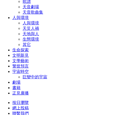
歌譜
天音劇場
天音歌曲集
人與環境
人與環境
天災人禍
天地與人
生態環境
其它
生命探索
文明新見
文學藝術
警世預言
宇宙時空
巨變中的宇宙
劇場
書籍
正見廣播
按日瀏覽
網上投稿
聯繫我們