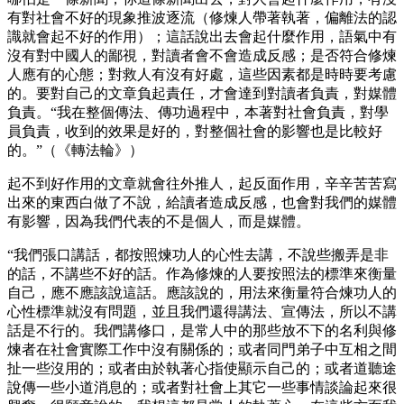
有對社會不好的現象推波逐流（修煉人帶著執著，偏離法的認
識就會起不好的作用）；這話說出去會起什麼作用，語氣中有
沒有對中國人的鄙視，對讀者會不會造成反感；是否符合修煉
人應有的心態；對救人有沒有好處，這些因素都是時時要考慮
的。要對自己的文章負起責任，才會達到對讀者負責，對媒體
負責。“我在整個傳法、傳功過程中，本著對社會負責，對學
員負責，收到的效果是好的，對整個社會的影響也是比較好
的。”（《轉法輪》）
起不到好作用的文章就會往外推人，起反面作用，辛辛苦苦寫
出來的東西白做了不說，給讀者造成反感，也會對我們的媒體
有影響，因為我們代表的不是個人，而是媒體。
“我們張口講話，都按照煉功人的心性去講，不說些搬弄是非
的話，不講些不好的話。作為修煉的人要按照法的標準來衡量
自己，應不應該說這話。應該說的，用法來衡量符合煉功人的
心性標準就沒有問題，並且我們還得講法、宣傳法，所以不講
話是不行的。我們講修口，是常人中的那些放不下的名利與修
煉者在社會實際工作中沒有關係的；或者同門弟子中互相之間
扯一些沒用的；或者由於執著心指使顯示自己的；或者道聽途
說傳一些小道消息的；或者對社會上其它一些事情談論起來很