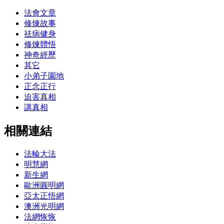
法會文章
修煉故事
祛病健身
修煉體悟
神奇經歷
其它
小弟子園地
正念正行
迫害真相
講真相
相關連結
法輪大法
明慧網
新生網
歐洲圓明網
亞太正悟網
澳洲光明網
法網恢恢