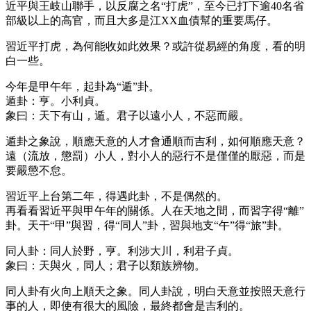
近平與王岐山聯手，以反腐之名“打虎”，至今已打下逾40名省
部級以上的高官，而且大多是江XX血債幫的重要馬仔。
習近平打虎，為何能收如此效果？或許從易經的角度，看的明
白一些。
今年是甲午年，起卦為“遁”卦。
遁卦：亨。小利貞。
象曰：天下有山，遁。君子以遠小人，不惡而嚴。
遁卦之象說，順應天意的人才會通順而吉利，如何順應天意？
遠（流放，懲罰）小人，對小人的惡行不是僅僅的厭惡，而是
要嚴懲不怠。
習近平上台第二年，得遇此卦，不是偶然的。
再看看習近平與甲午年的關係。人在天地之間，而習字得“離”
卦。天干“甲”與習，得“同人”卦，習與地支“午”得“旅”卦。
同人卦：同人於野，亨。利涉大川，利君子貞。
象曰：天與火，同人；君子以類族辨物。
同人卦有火向上順天之象。同人卦說，明白天意並按照天意行
事的人，即使有很大的風險，最終都會是吉利的。