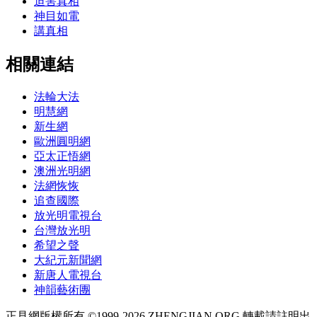
迫害真相
神目如電
講真相
相關連結
法輪大法
明慧網
新生網
歐洲圓明網
亞太正悟網
澳洲光明網
法網恢恢
追查國際
放光明電視台
台灣放光明
希望之聲
大紀元新聞網
新唐人電視台
神韻藝術團
正見網版權所有 ©1999-2026 ZHENGJIAN.ORG 轉載請註明出