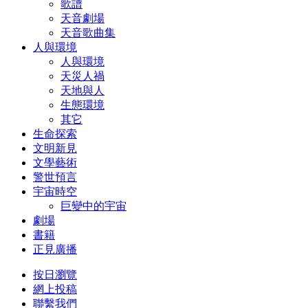
歌譜
天音劇場
天音歌曲集
人與環境
人與環境
天災人禍
天地與人
生態環境
其它
生命探索
文明新見
文學藝術
警世預言
宇宙時空
巨變中的宇宙
劇場
書籍
正見廣播
按日瀏覽
網上投稿
聯繫我們