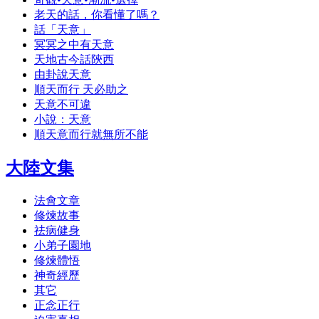
老天的話，你看懂了嗎？
話「天意」
冥冥之中有天意
天地古今話陝西
由卦說天意
順天而行 天必助之
天意不可違
小說：天意
順天意而行就無所不能
大陸文集
法會文章
修煉故事
祛病健身
小弟子園地
修煉體悟
神奇經歷
其它
正念正行