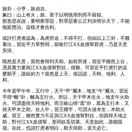
旅卦：小亨，旅貞吉。
象曰：山上有火，旅。君子以明慎用刑而不留獄。
那意思在說，要明察罪惡，對罪惡要公正判決明示天下，不能
拖延懲治。這樣才會吉利。
或許打虎者認為，為虎所迫，不得不打。但由以上三卦，不難
看出，習近平力單勢弱，卻敢打江XX血債幫群虎，乃是天意
安排。
既然是天意，當然會得到天助。如前所述，習近平雖然上台，
憑其實力要與江XX血債幫對抗，很難。可習近平打虎打的這
麼順手，誰給的力？當然是上天。俗話說，天時、地利、人
和。
今年是甲午年，五行中，天干“甲”屬木，地支“午”屬火。習近
平得“離”卦，離為五行火。所以，天干甲木生火，地支午火助
火。可謂盡得天時地利。而王岐山得“震”卦，震為五行木，又
得天甲木之助。在人中，習王聯手，可謂火借木生，木助火
威。習王，雖然實力不足與江XX血債幫對抗，但因得天地之
助，對付江XX血債幫，形同砍瓜切菜。天意如此，誰能阻
擋。在此，也請打虎者明白，順天得助，逆天必亡。