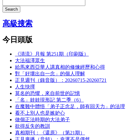
Search
高級搜索
今日頭版
《清流》月報 第251期（印刷版）
大法福澤眾生
給馬來西亞華人講真相的修煉經歷和心得
對「好壞出自一念」的個人理解
正見週刊（錄音版）：20260715-20260721
人生抉擇
莫名的恐懼，來自前世的記憶
「名」娃娃現形記 第二季（6）
在魔難中體悟「弟子正念足，師有回天力」的法理
看不上別人也是嫉妒心
做個正法時期的大法弟子
欲得反失的教訓
真相期刊：《還原》（第21期）
正見廣播（音頻）：幸運不是偶然