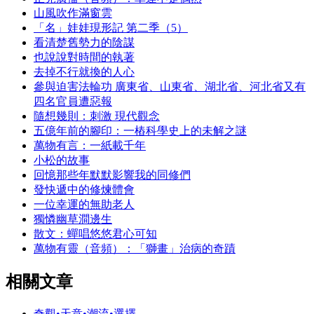
山風吹作滿窗雲
「名」娃娃現形記 第二季（5）
看清楚舊勢力的陰謀
也說說對時間的執著
去掉不行就換的人心
參與迫害法輪功 廣東省、山東省、湖北省、河北省又有
四名官員遭惡報
隨想幾則：刺激 現代觀念
五億年前的腳印：一樁科學史上的未解之謎
萬物有言：一紙載千年
小松的故事
回憶那些年默默影響我的同修們
發快遞中的修煉體會
一位幸運的無助老人
獨憐幽草澗邊生
散文：蟬唱悠悠君心可知
萬物有靈（音頻）：「獅畫」治病的奇蹟
相關文章
奇觀•天意•潮流•選擇