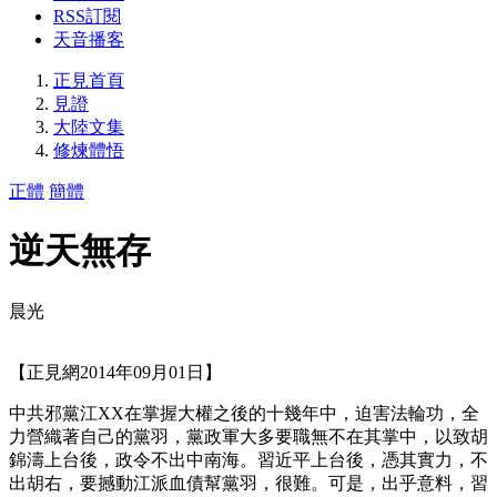
RSS訂閱
天音播客
正見首頁
見證
大陸文集
修煉體悟
正體
簡體
逆天無存
晨光
【正見網2014年09月01日】
中共邪黨江XX在掌握大權之後的十幾年中，迫害法輪功，全
力營織著自己的黨羽，黨政軍大多要職無不在其掌中，以致胡
錦濤上台後，政令不出中南海。習近平上台後，憑其實力，不
出胡右，要撼動江派血債幫黨羽，很難。可是，出乎意料，習