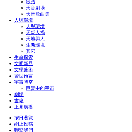
歌譜
天音劇場
天音歌曲集
人與環境
人與環境
天災人禍
天地與人
生態環境
其它
生命探索
文明新見
文學藝術
警世預言
宇宙時空
巨變中的宇宙
劇場
書籍
正見廣播
按日瀏覽
網上投稿
聯繫我們