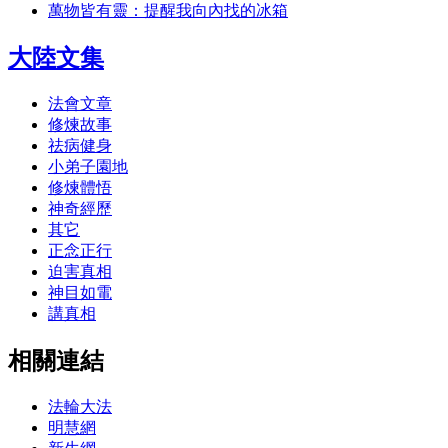
萬物皆有靈：提醒我向內找的冰箱
大陸文集
法會文章
修煉故事
祛病健身
小弟子園地
修煉體悟
神奇經歷
其它
正念正行
迫害真相
神目如電
講真相
相關連結
法輪大法
明慧網