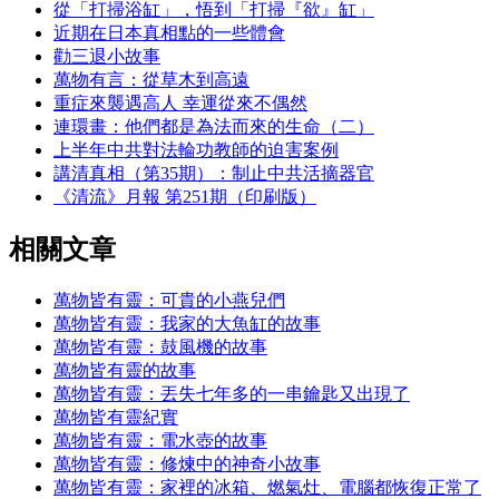
從「打掃浴缸」，悟到「打掃『欲』缸」
近期在日本真相點的一些體會
勸三退小故事
萬物有言：從草木到高遠
重症來襲遇高人 幸運從來不偶然
連環畫：他們都是為法而來的生命（二）
上半年中共對法輪功教師的迫害案例
講清真相（第35期）：制止中共活摘器官
《清流》月報 第251期（印刷版）
相關文章
萬物皆有靈：可貴的小燕兒們
萬物皆有靈：我家的大魚缸的故事
萬物皆有靈：鼓風機的故事
萬物皆有靈的故事
萬物皆有靈：丟失七年多的一串鑰匙又出現了
萬物皆有靈紀實
萬物皆有靈：電水壺的故事
萬物皆有靈：修煉中的神奇小故事
萬物皆有靈：家裡的冰箱、燃氣灶、電腦都恢復正常了