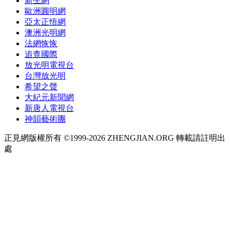
新生網
歐洲圓明網
亞太正悟網
澳洲光明網
法網恢恢
追查國際
放光明電視台
台灣放光明
希望之聲
大紀元新聞網
新唐人電視台
神韻藝術團
正見網版權所有 ©1999-2026 ZHENGJIAN.ORG 轉載請註明出
處