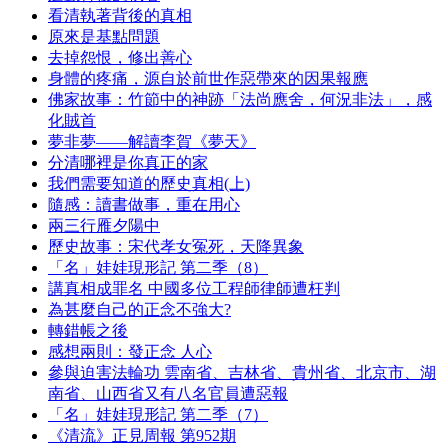
看清執著背後的真相
原來是基點問題
去掉怨恨，修出善心
身體的疼痛，源自於前世作惡帶來的因果報應
佛家故事：竹節中的神跡「法尚應舍，何況非法」，感
化賊首
夢非夢——解讀李賀《夢天》
分清哪裡是你真正的家
我們需要知道的歷史真相(上)
隨感：讀書做事，重在用心
兩三行雁夕陽中
歷史故事：宋代孝女冤死，天降異象
「名」娃娃現形記 第二季（8）
講真相成罪名 中國多位工程師律師遭枉判
為甚麼自己的正念不強大?
轉錯帳之後
感想兩則：發正念 人心
參與迫害法輪功 雲南省、吉林省、貴州省、北京市、湖
南省、山西省又有八名官員遭惡報
「名」娃娃現形記 第二季（7）
《清流》正見周報 第952期