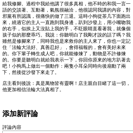
給我修腳。過程中我給他講了很多真相，他不時的和我一言一
語的交談著、互動著，氣氛很融洽，他很認同我講的內容，對
邪黨有所認識，很痛快的做了三退。這時小狗從茶几下面跑出
來，繞過它的主人一直跑到我身邊，趴到沙發上，用小嘴吻我
的右手，似挨上又沒貼上我的手，不眨眼睛直看著我，就像個
孩子似的那麼乖巧。我說：你聽明白了我剛才說的話了嗎？我
雖然是修腳來了，同時我也是來救你的主人來了，你也一定記
住「法輪大法好、真善忍好」，會得福報的，會有美好未來
的。你下輩子轉生成人吧，你就能修煉了，動物是不許修煉
的。你要是聽明白就給我表示一下，你回你原來的地方趴著去
吧！小狗馬上做出一個動作：兩隻小耳朵同時向後扇動了兩
下，然後從沙發下來走了。
店主看到後說：真是萬物皆有靈啊！店主親自目睹了這一切，
他更加相信法輪大法真相了。
添加新評論
評論內容