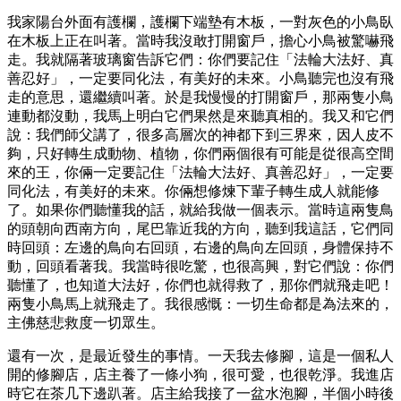
我家陽台外面有護欄，護欄下端墊有木板，一對灰色的小鳥臥
在木板上正在叫著。當時我沒敢打開窗戶，擔心小鳥被驚嚇飛
走。我就隔著玻璃窗告訴它們：你們要記住「法輪大法好、真
善忍好」，一定要同化法，有美好的未來。小鳥聽完也沒有飛
走的意思，還繼續叫著。於是我慢慢的打開窗戶，那兩隻小鳥
連動都沒動，我馬上明白它們果然是來聽真相的。我又和它們
說：我們師父講了，很多高層次的神都下到三界來，因人皮不
夠，只好轉生成動物、植物，你們兩個很有可能是從很高空間
來的王，你倆一定要記住「法輪大法好、真善忍好」，一定要
同化法，有美好的未來。你倆想修煉下輩子轉生成人就能修
了。如果你們聽懂我的話，就給我做一個表示。當時這兩隻鳥
的頭朝向西南方向，尾巴靠近我的方向，聽到我這話，它們同
時回頭：左邊的鳥向右回頭，右邊的鳥向左回頭，身體保持不
動，回頭看著我。我當時很吃驚，也很高興，對它們說：你們
聽懂了，也知道大法好，你們也就得救了，那你們就飛走吧！
兩隻小鳥馬上就飛走了。我很感慨：一切生命都是為法來的，
主佛慈悲救度一切眾生。
還有一次，是最近發生的事情。一天我去修腳，這是一個私人
開的修腳店，店主養了一條小狗，很可愛，也很乾淨。我進店
時它在茶几下邊趴著。店主給我接了一盆水泡腳，半個小時後