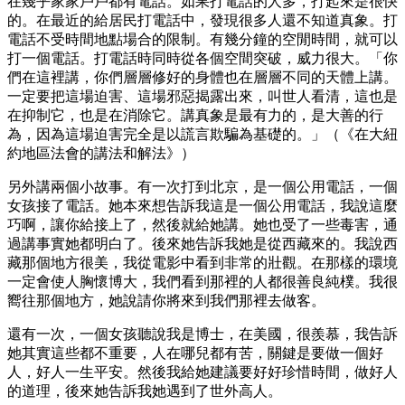
在幾乎家家戶戶都有電話。如果打電話的人多，打起來是很快
的。在最近的給居民打電話中，發現很多人還不知道真象。打
電話不受時間地點場合的限制。有幾分鐘的空閒時間，就可以
打一個電話。打電話時同時從各個空間突破，威力很大。「你
們在這裡講，你們層層修好的身體也在層層不同的天體上講。
一定要把這場迫害、這場邪惡揭露出來，叫世人看清，這也是
在抑制它，也是在消除它。講真象是最有力的，是大善的行
為，因為這場迫害完全是以謊言欺騙為基礎的。」（《在大紐
約地區法會的講法和解法》）
另外講兩個小故事。有一次打到北京，是一個公用電話，一個
女孩接了電話。她本來想告訴我這是一個公用電話，我說這麼
巧啊，讓你給接上了，然後就給她講。她也受了一些毒害，通
過講事實她都明白了。後來她告訴我她是從西藏來的。我說西
藏那個地方很美，我從電影中看到非常的壯觀。在那樣的環境
一定會使人胸懷博大，我們看到那裡的人都很善良純樸。我很
嚮往那個地方，她說請你將來到我們那裡去做客。
還有一次，一個女孩聽說我是博士，在美國，很羨慕，我告訴
她其實這些都不重要，人在哪兒都有苦，關鍵是要做一個好
人，好人一生平安。然後我給她建議要好好珍惜時間，做好人
的道理，後來她告訴我她遇到了世外高人。