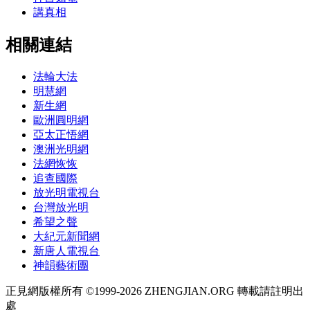
講真相
相關連結
法輪大法
明慧網
新生網
歐洲圓明網
亞太正悟網
澳洲光明網
法網恢恢
追查國際
放光明電視台
台灣放光明
希望之聲
大紀元新聞網
新唐人電視台
神韻藝術團
正見網版權所有 ©1999-2026 ZHENGJIAN.ORG 轉載請註明出
處