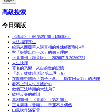
Search
高級搜索
今日頭版
《清流》月報 第251期（印刷版）
大法福澤眾生
給馬來西亞華人講真相的修煉經歷和心得
對「好壞出自一念」的個人理解
正見週刊（錄音版）：20260715-20260721
人生抉擇
莫名的恐懼，來自前世的記憶
「名」娃娃現形記 第二季（6）
在魔難中體悟「弟子正念足，師有回天力」的法理
看不上別人也是嫉妒心
做個正法時期的大法弟子
欲得反失的教訓
真相期刊：《還原》（第21期）
正見廣播（音頻）：幸運不是偶然
山風吹作滿窗雲