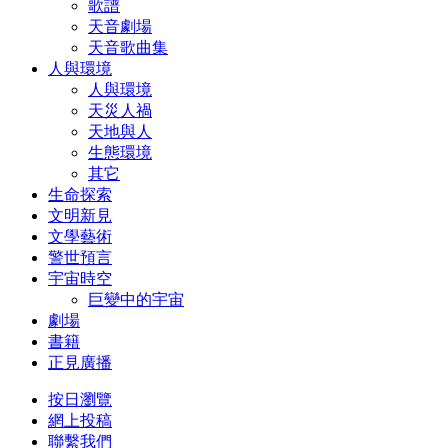
歌譜
天音劇場
天音歌曲集
人與環境
人與環境
天災人禍
天地與人
生態環境
其它
生命探索
文明新見
文學藝術
警世預言
宇宙時空
巨變中的宇宙
劇場
書籍
正見廣播
按日瀏覽
網上投稿
聯繫我們