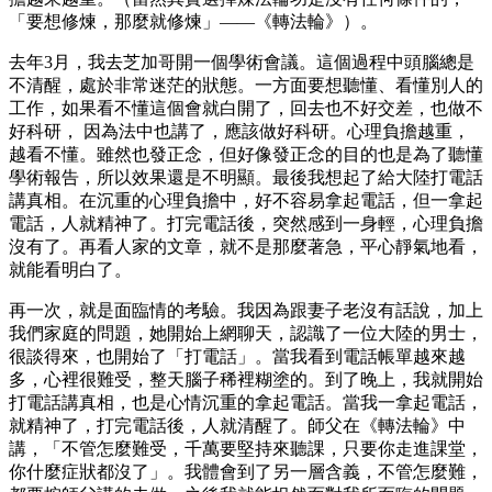
「要想修煉，那麼就修煉」――《轉法輪》）。
去年3月，我去芝加哥開一個學術會議。這個過程中頭腦總是
不清醒，處於非常迷茫的狀態。一方面要想聽懂、看懂別人的
工作，如果看不懂這個會就白開了，回去也不好交差，也做不
好科研， 因為法中也講了，應該做好科研。心理負擔越重，
越看不懂。雖然也發正念，但好像發正念的目的也是為了聽懂
學術報告，所以效果還是不明顯。最後我想起了給大陸打電話
講真相。在沉重的心理負擔中，好不容易拿起電話，但一拿起
電話，人就精神了。打完電話後，突然感到一身輕，心理負擔
沒有了。再看人家的文章，就不是那麼著急，平心靜氣地看，
就能看明白了。
再一次，就是面臨情的考驗。我因為跟妻子老沒有話說，加上
我們家庭的問題，她開始上網聊天，認識了一位大陸的男士，
很談得來，也開始了「打電話」。當我看到電話帳單越來越
多，心裡很難受，整天腦子稀裡糊塗的。到了晚上，我就開始
打電話講真相，也是心情沉重的拿起電話。當我一拿起電話，
就精神了，打完電話後，人就清醒了。師父在《轉法輪》中
講，「不管怎麼難受，千萬要堅持來聽課，只要你走進課堂，
你什麼症狀都沒了」。我體會到了另一層含義，不管怎麼難，