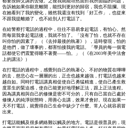
都要按師父講的去做。之後我就能坦然面對我所面臨的問題，
告訴她如果你願意離開，能找到更好的歸宿，我也不阻攔。現
在她看到了我的變化，雖然我還沒有找到「好工作」，也從來
不跟我提離婚了，也不給別人打電話了。
在給警察打電話的過程中，往往不容易拿起電話，有怕心。然
而每當我拿起電話後，我就不怕了。「沒有了怕，也就不存在
叫你怕的因素了」（《去掉最後的執著》），這時發現，怕的
是他們，做了壞事的，都害怕接我的電話。「學員的每一個電
話都使它們震驚得睡不著覺――怕。」（《在2003年美中法會
上的講法》）
在打電話的過程中，感覺到自己的執著心、不好的物質在嘩嘩
的去，慈悲心在一層層的出，正念也越來越強，打電話也越來
越自如。同時打電話講真相促使自己勇猛精進，使自己產生救
度眾生的緊迫感，使自己能更好地理解正法，跟上正法進程。
因為講真相與自己的修煉是密不可分的，只有自己當自己處於
修煉人的純淨狀態時，用善心去講，效果才會好。現在如果一
天不打電話，就覺得自己生命中缺少了什麼。常人心就容易冒
出來。
打電話能觸及很多網絡難以觸及的地方。電話是很普及的，現