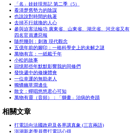
「名」娃娃現形記 第二季（5）
看清楚舊勢力的陰謀
也說說對時間的執著
去掉不行就換的人心
參與迫害法輪功 廣東省、山東省、湖北省、河北省又有
四名官員遭惡報
隨想幾則：刺激 現代觀念
五億年前的腳印：一樁科學史上的未解之謎
萬物有言：一紙載千年
小松的故事
回憶那些年默默影響我的同修們
發快遞中的修煉體會
一位幸運的無助老人
獨憐幽草澗邊生
散文：蟬唱悠悠君心可知
萬物有靈（音頻）：「獅畫」治病的奇蹟
相關文章
打電話向法國政府及各界講真象 (三言兩語)
澎湖新老學員齊打電話心得