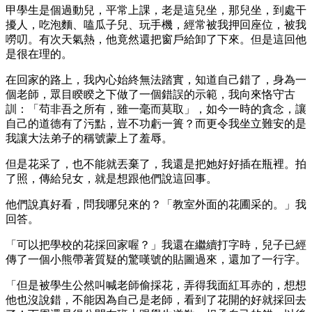
甲學生是個過動兒，平常上課，老是這兒坐，那兒坐，到處干
擾人，吃泡麵、嗑瓜子兒、玩手機，經常被我押回座位，被我
嘮叨。有次天氣熱，他竟然還把窗戶給卸了下來。但是這回他
是很在理的。
在回家的路上，我內心始終無法踏實，知道自己錯了，身為一
個老師，眾目睽睽之下做了一個錯誤的示範，我向來恪守古
訓：「苟非吾之所有，雖一毫而莫取」，如今一時的貪念，讓
自己的道德有了污點，豈不功虧一簣？而更令我坐立難安的是
我讓大法弟子的稱號蒙上了羞辱。
但是花采了，也不能就丟棄了，我還是把她好好插在瓶裡。拍
了照，傳給兒女，就是想跟他們說這回事。
他們說真好看，問我哪兒來的？「教室外面的花圃采的。」我
回答。
「可以把學校的花採回家喔？」我還在繼續打字時，兒子已經
傳了一個小熊帶著質疑的驚嘆號的貼圖過來，還加了一行字。
「但是被學生公然叫喊老師偷採花，弄得我面紅耳赤的，想想
他也沒說錯，不能因為自己是老師，看到了花開的好就採回去