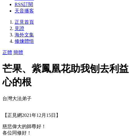
RSS訂閱
天音播客
正見首頁
見證
海外文集
修煉體悟
正體
簡體
芒果、紫鳳凰花助我刨去利益
心的根
台灣大法弟子
【正見網2021年12月15日】
慈悲偉大的師尊好！
各位同修好！