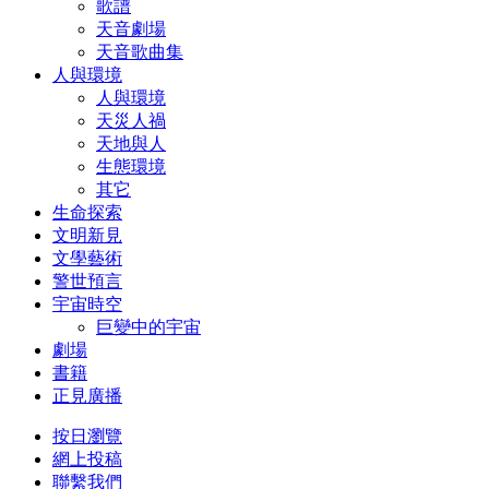
歌譜
天音劇場
天音歌曲集
人與環境
人與環境
天災人禍
天地與人
生態環境
其它
生命探索
文明新見
文學藝術
警世預言
宇宙時空
巨變中的宇宙
劇場
書籍
正見廣播
按日瀏覽
網上投稿
聯繫我們