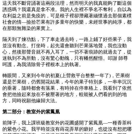
這天我不斷背誦著這兩段法理，然而明天的我真能夠了斷這個
誘惑嗎？我還真是拿不准。我的人生裡不爭名不奪利，自以為
在利益之前是免疫的，可是根子裡卻潛藏著緬懷過去那個素樸
社會的情—撿拾芒果有許多童年的快樂，未經世事的純淨，都
在那顆無雜染的果實上。
隔天到了煉功點，下了車走過去時，一路上鋪了好些果子，我
並沒有動念。打坐時，起先還會聽到芒果落地聲，我也沒動
心，然後那聲音就不再入耳了，一切不著痕跡的就過去了，從
迷執到不為所動，沒有驚心動魄，只有幡然醒悟。叩謝 師尊
呵護，為我清除骨子裡根本上的執著。
轉眼間，又來到今年的初夏(上營救平台整整一年了)，芒果樹
還是芒果樹，仍舊開花結果，今年的果子特別多，一串串沉沉
的垂著，隨時都會有落果，有時掉在停車格上，我看到了依然
會把他撿起來放在不被壓著的地方，較能被人們看的到的地
方，同時祝願他緣歸大法。
第二部分：教室外的紫鳳凰
前陣子，我上課班級教室外的花圃盛開了紫鳳凰—一種香茶科
的紫色小花。我平時並沒有蒔花弄草的癖好，也從沒有想把哪