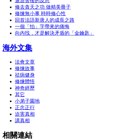
遭迫害後的反思
修去貪天之功 做精美冊子
修煉無小事 時時修心性
回首法語新唐人的成長之路
一個「怕」字帶來的痛悔
向內找，才是解決矛盾的「金鑰匙」
海外文集
法會文章
修煉故事
祛病健身
修煉體悟
神奇經歷
其它
小弟子園地
正念正行
迫害真相
講真相
相關連結