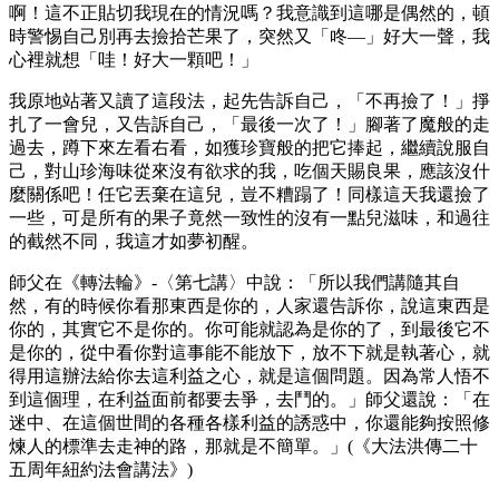
啊！這不正貼切我現在的情況嗎？我意識到這哪是偶然的，頓
時警惕自己別再去撿拾芒果了，突然又「咚—」好大一聲，我
心裡就想「哇！好大一顆吧！」
我原地站著又讀了這段法，起先告訴自己，「不再撿了！」掙
扎了一會兒，又告訴自己，「最後一次了！」腳著了魔般的走
過去，蹲下來左看右看，如獲珍寶般的把它捧起，繼續說服自
己，對山珍海味從來沒有欲求的我，吃個天賜良果，應該沒什
麼關係吧！任它丟棄在這兒，豈不糟蹋了！同樣這天我還撿了
一些，可是所有的果子竟然一致性的沒有一點兒滋味，和過往
的截然不同，我這才如夢初醒。
師父在《轉法輪》-〈第七講〉中說：「所以我們講隨其自
然，有的時候你看那東西是你的，人家還告訴你，說這東西是
你的，其實它不是你的。你可能就認為是你的了，到最後它不
是你的，從中看你對這事能不能放下，放不下就是執著心，就
得用這辦法給你去這利益之心，就是這個問題。因為常人悟不
到這個理，在利益面前都要去爭，去鬥的。」師父還說：「在
迷中、在這個世間的各種各樣利益的誘惑中，你還能夠按照修
煉人的標準去走神的路，那就是不簡單。」(《大法洪傳二十
五周年紐約法會講法》)