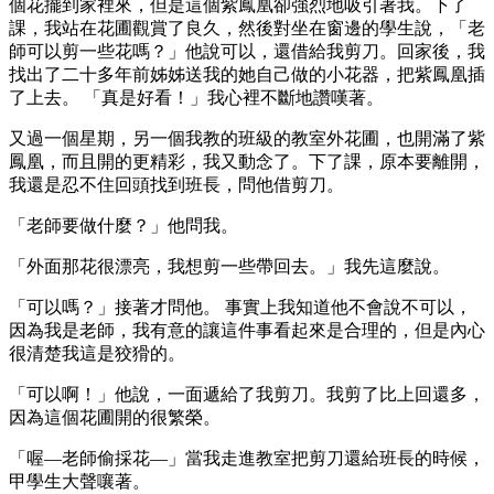
個花擺到家裡來，但是這個紫鳳凰卻強烈地吸引著我。下了
課，我站在花圃觀賞了良久，然後對坐在窗邊的學生說，「老
師可以剪一些花嗎？」他說可以，還借給我剪刀。回家後，我
找出了二十多年前姊姊送我的她自己做的小花器，把紫鳳凰插
了上去。 「真是好看！」我心裡不斷地讚嘆著。
又過一個星期，另一個我教的班級的教室外花圃，也開滿了紫
鳳凰，而且開的更精彩，我又動念了。下了課，原本要離開，
我還是忍不住回頭找到班長，問他借剪刀。
「老師要做什麼？」他問我。
「外面那花很漂亮，我想剪一些帶回去。」我先這麼說。
「可以嗎？」接著才問他。 事實上我知道他不會說不可以，
因為我是老師，我有意的讓這件事看起來是合理的，但是內心
很清楚我這是狡猾的。
「可以啊！」他說，一面遞給了我剪刀。我剪了比上回還多，
因為這個花圃開的很繁榮。
「喔—老師偷採花—」當我走進教室把剪刀還給班長的時候，
甲學生大聲嚷著。