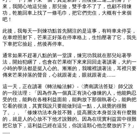
來，我開心地這兒撿，那兒撿，雙手拿不了了，也顧不得煉
功，乾脆回車上找了一條毛巾，把它們兜住，大概有十來個
吧！
此後，我每天一到煉功點首先關注的是這事，有時車未停妥，
在車燈照射下，芒果正好落在停車格上，生怕壓著了它，我先
下車把它撿起，然後再停車。
通常如果不趕著八點的第一堂課，煉完功我就在那兒站著學
法，開始犯睏了，也會在芒果樹下來來回回走著讀著，大約一
小時的學法都是挺入心的。漸漸的，我嘴裡讀著法，耳裡只要
傳來芒果掉落的聲音，心就跟著走，眼就跟著走…...
這一天，正在讀著《轉法輪法解》-〈濟南講法答疑〉師父說
的一段法理：「因為作為一個真正有決心修煉的人，他能夠忍
受的住，能夠在各種利益面前，能夠放下那個執著心，能夠把
它看的很淡，其實我說只要能做到這一點，人就覺的很難
了。」、「修煉功法本身並不難，提高層次本身並沒有什麼難
的，就是人的心放不下他才說難的。因為在現實利益當中很難
把它放下，這利益已經在這兒，你說這顆心他怎麼放的下？」
......