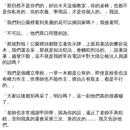
「那仍然不是你們的，好比今天這個教室，你的桌椅，也都不
是你私有的，你的衣服、學用品，才是你個人的。」我說。
「我們到公園裡看到美麗的花可以摘回家嗎？」我接著問。
「不可以。」他們異口同聲的說。
「那就對啦！公園裡頭都豎立著告示牌，上面寫著請勿攀折花
木，我們還去采，那就是知法犯法，會觸犯刑法的。」說著說
著，越發汗顏，這不就是我經常在電話中對大陸公檢法人員講
的話嗎？
「我們是個國立學校，一草一木都是公有的，即使是校長也沒
有權力作主，班導師也不能作主，擅自占有取走，都是不行
的。」
「大家以後都別再采了，明白嗎？」這一刻他們真的很肅穆
了。
「老師也非常感謝甲同學，因為你的話，遏止了老師不再犯
錯，否則我真的還會采第三次、第四次的…...」我又告訴他
們。