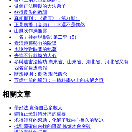
做個正法時期的大法弟子
欲得反失的教訓
真相期刊：《還原》（第21期）
正見廣播（音頻）：幸運不是偶然
山風吹作滿窗雲
「名」娃娃現形記 第二季（5）
看清楚舊勢力的陰謀
也說說對時間的執著
去掉不行就換的人心
參與迫害法輪功 廣東省、山東省、湖北省、河北省又有
四名官員遭惡報
隨想幾則：刺激 現代觀念
五億年前的腳印：一樁科學史上的未解之謎
相關文章
學好法 實修自己多救人
體悟正念對待牙痛的重要
求得師尊的幫助，化解了我內心長久的堅冰
找到障礙向內找的阻礙 修煉才會突破