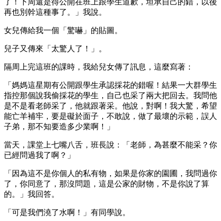
了！下周還是得公開在班上跟學生道歉，坦承自己的錯，以後
再也別幹這種事了。」我說。
女兒傳給我一個「驚嚇」的貼圖。
兒子又傳來「太驚人了！」。
隔周上完這班的課時，我給兒女傳了訊息，這麼寫著：
「媽媽這星期有公開跟學生承認採花的錯喔！結果一大群學生
指控那個說我偷採花的學生，自己也采了兩大把回去。我問他
是不是看老師采了，他就跟著采。他說，對啊！我大驚，希望
能亡羊補牢，要是礙於面子，不敢說，做了最壞的示範，誤人
子弟，那不知要造多少業啊！」
當天，課堂上七嘴八舌，班長說：「老師，為甚麼不能采？你
已經問過我了啊？」
「因為這不是你個人的私有物，如果是你家的園圃，我問過你
了，你同意了，那沒問題，這是公家的財物，不是你說了算
的。」我回答。
「可是我們澆了水啊！」有同學說。