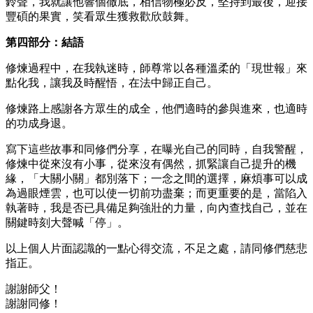
鈴聲，我就讓他響個徹底，相信物極必反，堅持到最後，迎接
豐碩的果實，笑看眾生獲救歡欣鼓舞。
第四部分：結語
修煉過程中，在我執迷時，師尊常以各種溫柔的「現世報」來
點化我，讓我及時醒悟，在法中歸正自己。
修煉路上感謝各方眾生的成全，他們適時的參與進來，也適時
的功成身退。
寫下這些故事和同修們分享，在曝光自己的同時，自我警醒，
修煉中從來沒有小事，從來沒有偶然，抓緊讓自己提升的機
緣，「大關小關」都別落下；一念之間的選擇，麻煩事可以成
為過眼煙雲，也可以使一切前功盡棄；而更重要的是，當陷入
執著時，我是否已具備足夠強壯的力量，向內查找自己，並在
關鍵時刻大聲喊「停」。
以上個人片面認識的一點心得交流，不足之處，請同修們慈悲
指正。
謝謝師父！
謝謝同修！