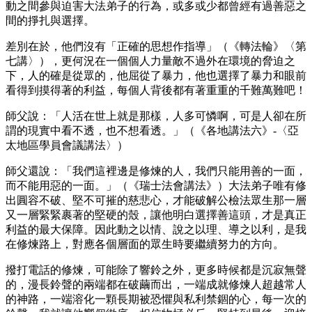
動之間參與迫害大法弟子的行為，或多或少都曾經有過善惡之
間的掙扎與選擇。
差別在於，他們沒有「正確的思想作指導」（《轉法輪》〈第
七講〉），更何況在一個個人力量敵不過外在環境的脅迫之
下，人的確是從眾的，他屈從了暴力，他也選擇了暴力和眼前
看得到摸得著的利益，每個人背後都有著重重的千難萬難吧！
師父說：「人活在世上就是那樣，人多可憐啊，可是人卻在所
謂的現實中看不透，也不想看透。」（《各地講法六》-〈亞
太地區學員會議講法〉）
師父還說：「我們這裡邊是修煉的人，我們只能用善的一面，
而不能用惡的一面。」（《瑞士法會講法》）大法弟子唯有修
出圓容不破、堅不可摧的慈悲心，才能破解公檢法眾生那一層
又一層緊緊裹著的堅硬的殼，讓他明白選擇善這頭，才是真正
利益的最大保障。因此動之以情、說之以理、導之以利，是我
在修煉路上，對應各個層面的眾生時要繼續努力的方向。
撥打電話的修煉，可能除了響鈴之外，更多時候都是沉寂無聲
的，漫長鈴聲的兩端都在破繭而出，一端成就修煉人超越常人
的神路，一端溶化一顆長期被恐懼與私利禁錮的心，每一次的