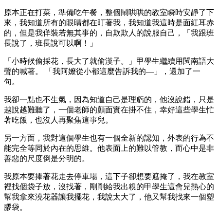
原本正在打菜，準備吃午餐，整個鬧哄哄的教室瞬時安靜了下
來，我知道所有的眼睛都在盯著我，我知道我這時是面紅耳赤
的，但是我佯裝若無其事的，自欺欺人的說服自己，「我跟班
長說了，班長說可以啊！」
「小時候偷採花，長大了就偷漢子。」甲學生繼續用閩南語大
聲的喊著。 「我阿嬤從小都這麼告訴我的—」，還加了一
句。
我卻一點也不生氣，因為知道自己是理虧的，他沒說錯，只是
越說越難聽了，一個老師的顏面實在掛不住，幸好這些學生忙
著吃飯，也沒人再聚焦這事兒。
另一方面，我對這個學生也有一個全新的認知，外表的行為不
能完全等同於內在的思維。他表面上的難以管教，而心中是非
善惡的尺度倒是分明的。
我原本要捧著花走去停車場，這下子卻想要遮掩了，我在教室
裡找個袋子放，沒找著，剛剛給我出糗的甲學生這會兒熱心的
幫我拿來澆花器讓我擺花，我說太大了，他又幫我找來一個塑
膠袋。