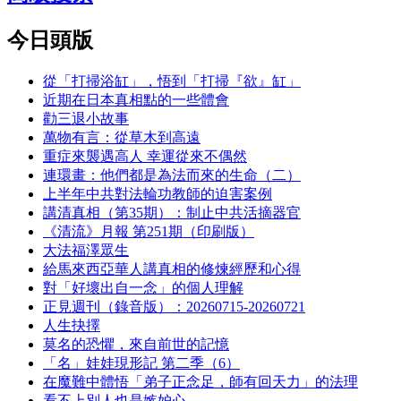
今日頭版
從「打掃浴缸」，悟到「打掃『欲』缸」
近期在日本真相點的一些體會
勸三退小故事
萬物有言：從草木到高遠
重症來襲遇高人 幸運從來不偶然
連環畫：他們都是為法而來的生命（二）
上半年中共對法輪功教師的迫害案例
講清真相（第35期）：制止中共活摘器官
《清流》月報 第251期（印刷版）
大法福澤眾生
給馬來西亞華人講真相的修煉經歷和心得
對「好壞出自一念」的個人理解
正見週刊（錄音版）：20260715-20260721
人生抉擇
莫名的恐懼，來自前世的記憶
「名」娃娃現形記 第二季（6）
在魔難中體悟「弟子正念足，師有回天力」的法理
看不上別人也是嫉妒心