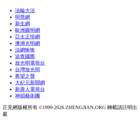
法輪大法
明慧網
新生網
歐洲圓明網
亞太正悟網
澳洲光明網
法網恢恢
追查國際
放光明電視台
台灣放光明
希望之聲
大紀元新聞網
新唐人電視台
神韻藝術團
正見網版權所有 ©1999-2026 ZHENGJIAN.ORG 轉載請註明出
處