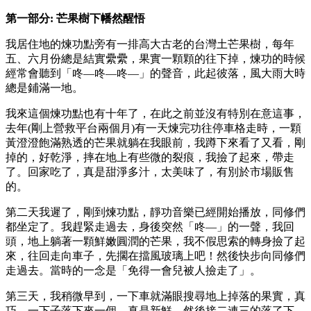
第一部分: 芒果樹下幡然醒悟
我居住地的煉功點旁有一排高大古老的台灣土芒果樹，每年
五、六月份總是結實纍纍，果實一顆顆的往下掉，煉功的時候
經常會聽到「咚—咚—咚—」的聲音，此起彼落，風大雨大時
總是鋪滿一地。
我來這個煉功點也有十年了，在此之前並沒有特別在意這事，
去年(剛上營救平台兩個月)有一天煉完功往停車格走時，一顆
黃澄澄飽滿熟透的芒果就躺在我眼前，我蹲下來看了又看，剛
掉的，好乾淨，摔在地上有些微的裂痕，我撿了起來，帶走
了。回家吃了，真是甜淨多汁，太美味了，有別於市場販售
的。
第二天我遲了，剛到煉功點，靜功音樂已經開始播放，同修們
都坐定了。我趕緊走過去，身後突然「咚—」的一聲，我回
頭，地上躺著一顆鮮嫩圓潤的芒果，我不假思索的轉身撿了起
來，往回走向車子，先擱在擋風玻璃上吧！然後快步向同修們
走過去。當時的一念是「免得一會兒被人撿走了」。
第三天，我稍微早到，一下車就滿眼搜尋地上掉落的果實，真
巧，一下子落下來一個，真是新鮮，然後接二連三的落了下