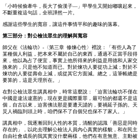
「小時候偷牽牛，長大了偷漢子—」甲學生又開始嘟嚷起來，
不斷重複這句話，全班譁然一片。
感謝這些學生的寬容，讓這件事情平和的趣味的落幕。
第三部分：對公檢法眾生的理解與寬容
師父在《法輪功》-〈第三章 修煉心性〉裡說：「有些人為了
某種個人利益，把本來不屬於自己的東西，通過不正當手段得
來，他以為占了便宜，事實上他所得來的利益是用德和人家交
換來的，只是他不知道而已。對於煉功人要從功上減；對於不
煉功的人要從壽命上減，或從其它方面減。總之，這筆帳總是
要算的，這是天理所在。」
在對公檢法眾生講真相中，時常這麼說：「迫害法輪功不僅在
中國是違法違憲的，現在更是國際重罪，最可怕的都還不是這
個，自古以來，迫害佛法那是要遭天譴的，要禍延子孫的。天
災人禍臨到頭上時，咱們保不了自個兒也保不了家人。」
講真相中，我逐漸回到人性的本質，清醒的認識「善惡是同時
存在的」，以此去理解公檢法人員內心真實的樣貌，和在民主
自由社會成長的我其實沒什麼兩樣，他們在有意無意、主動被