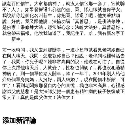
讓老百姓信神。大家都信神了，就沒人信它那一套了，它就騙
不了人了。如果發誓退出邪黨的黨、團、隊組織就會保平安。
我說給你起個化名叫新生，你把團、隊退了吧，他笑著點頭
說：好的。我又跟他說：法輪功講「真善忍」，是佛法修煉，
是佛家上乘修煉大法，經常誠心念：法輪大法好，真善忍好，
就會帶來福報。他說我知道了，我記住了。哈，我有新名字了
——新生。
前一段時間，我又去到那辦事，一進小超市就看見老闆娘自己
在與人聊天。我問：怎麼就你自己？她說：老伴到地裡幹活去
了，我問：你兒子呢？她非常高興的說：他現在可忙了。自從
你上次跟他聊天后，人就變了，性格也開朗了，再也沒犯過精
神病了。到一個單位給人開車，幹了一年半。2019年別人給他
介紹個單身媽媽，人挺好，兩人結婚了，現在開個小飯館，可
忙了！看到老闆娘那發自內心的喜悅，我也非常高興，心裡感
謝師父的慈悲！是大法師父把一個患有精神病的孩子恢復成正
常人了！真的是師父偉大！法偉大！
添加新評論