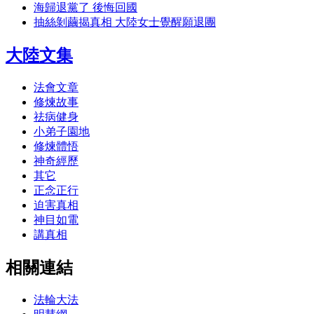
海歸退黨了 後悔回國
抽絲剝繭揭真相 大陸女士覺醒願退團
大陸文集
法會文章
修煉故事
祛病健身
小弟子園地
修煉體悟
神奇經歷
其它
正念正行
迫害真相
神目如電
講真相
相關連結
法輪大法