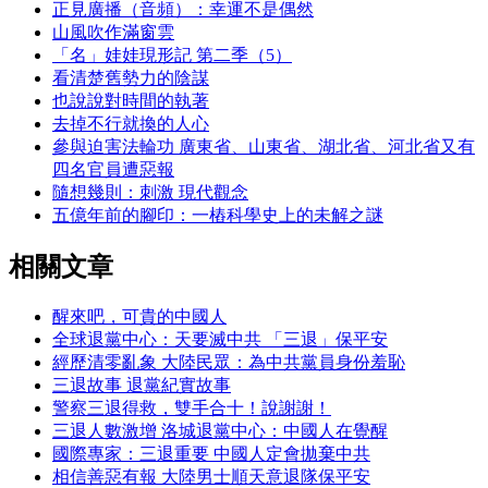
正見廣播（音頻）：幸運不是偶然
山風吹作滿窗雲
「名」娃娃現形記 第二季（5）
看清楚舊勢力的陰謀
也說說對時間的執著
去掉不行就換的人心
參與迫害法輪功 廣東省、山東省、湖北省、河北省又有
四名官員遭惡報
隨想幾則：刺激 現代觀念
五億年前的腳印：一樁科學史上的未解之謎
相關文章
醒來吧，可貴的中國人
全球退黨中心：天要滅中共 「三退」保平安
經歷清零亂象 大陸民眾：為中共黨員身份羞恥
三退故事 退黨紀實故事
警察三退得救，雙手合十！說謝謝！
三退人數激增 洛城退黨中心：中國人在覺醒
國際專家：三退重要 中國人定會拋棄中共
相信善惡有報 大陸男士順天意退隊保平安