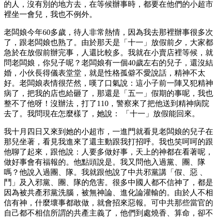
的人，沒有別的地方去，在等候辦事時，都要在他們的小超市
裡坐一會兒，我也不例外。
老闆娘今年60多歲，待人非常熱情，因為我去那裡辦事很多次
了，跟老闆娘也熟了。由於那天是「十一」放假前夕，大家都
急於在放假前辦完事，人還比較多。我就在小賣店裡等候，就
問老闆娘，你兒子呢？老闆娘有一個40歲左右的兒子，還沒結
婚，小伙長得儀表堂堂，就是性格孤僻不愛說話，精神不太
好。老闆娘表情很茫然，嘆了口氣說：這小子前一陣又犯精神
病了，把我的店也給砸了，那還是「五一」假期的事呢，我也
整不了他呀！沒辦法，打了110，警察來了把他送到精神病院
去了。我問現在怎麼樣了，她說： 「十一」放假能回來。
我十月四日又來到她的小超市，一進門就看見老闆娘的兒子在
那兒坐著，看見我進來了還主動跟我打招呼。我也笑呵呵的跟
他聊了起來，跟他說：人要多做好事，天上的神都在看著呢，
做好事會有福報的。他點頭說是。我又問他入過黨、團、隊
嗎？他說入過團、隊。我就跟他說了中共邪黨講「假、惡 、
鬥」及入邪黨、團、隊的危害。很多中國人都不信神了，都是
因為被共產邪黨洗腦，被無神論、進化論灌輸的。由於人不相
信有神，什麼壞事都敢做，就會招來惡報。可中共那些當官的
自己都不相信所謂的共產主義了，他們到處燒香、算命，卻不