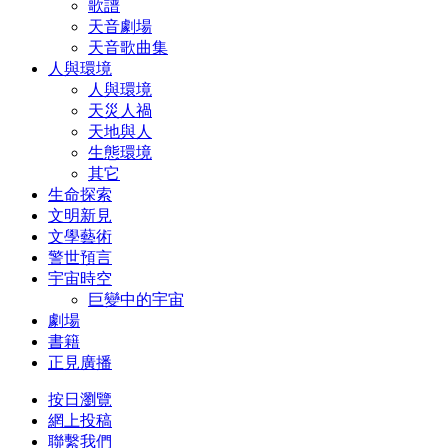
歌譜
天音劇場
天音歌曲集
人與環境
人與環境
天災人禍
天地與人
生態環境
其它
生命探索
文明新見
文學藝術
警世預言
宇宙時空
巨變中的宇宙
劇場
書籍
正見廣播
按日瀏覽
網上投稿
聯繫我們