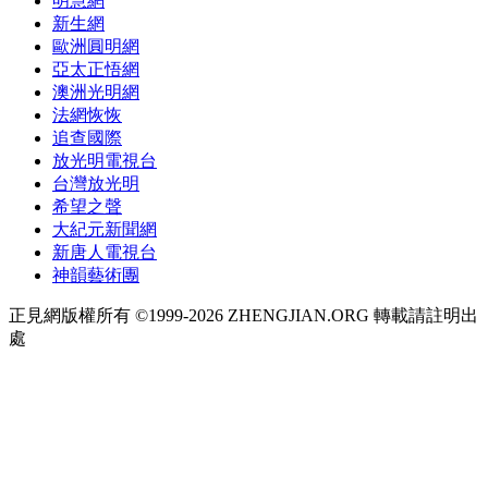
明慧網
新生網
歐洲圓明網
亞太正悟網
澳洲光明網
法網恢恢
追查國際
放光明電視台
台灣放光明
希望之聲
大紀元新聞網
新唐人電視台
神韻藝術團
正見網版權所有 ©1999-2026 ZHENGJIAN.ORG 轉載請註明出
處