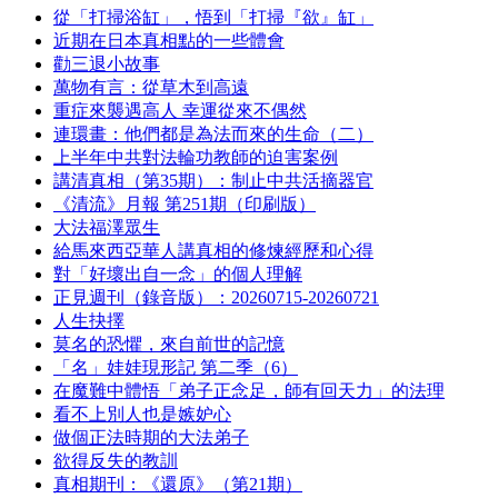
從「打掃浴缸」，悟到「打掃『欲』缸」
近期在日本真相點的一些體會
勸三退小故事
萬物有言：從草木到高遠
重症來襲遇高人 幸運從來不偶然
連環畫：他們都是為法而來的生命（二）
上半年中共對法輪功教師的迫害案例
講清真相（第35期）：制止中共活摘器官
《清流》月報 第251期（印刷版）
大法福澤眾生
給馬來西亞華人講真相的修煉經歷和心得
對「好壞出自一念」的個人理解
正見週刊（錄音版）：20260715-20260721
人生抉擇
莫名的恐懼，來自前世的記憶
「名」娃娃現形記 第二季（6）
在魔難中體悟「弟子正念足，師有回天力」的法理
看不上別人也是嫉妒心
做個正法時期的大法弟子
欲得反失的教訓
真相期刊：《還原》（第21期）