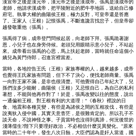
漢宣帝之後是漢元帝，漢元帝之後是漢成帝。張禹是漢成帝的
老師，他請求漢成帝，把平陵附近的肥牛亭地區，送給自己修
府宅。執掌大權的曲陽侯王根，極力反對，可皇帝還是答應
了。王家人（王根）記恨張禹，不斷進讒言找岔子，但皇帝卻
越發敬重他（張禹）。
張禹得了病，成帝登門問候起居，向老師下拜。張禹跪著謝
恩，小兒子也在身旁侍候。老頭兒用眼睛示意小兒子，不站起
來。成帝看出張禹的心思，馬上扶起老師，當時就任命這個小
嬌兒為黃門侍郎，召進宮裡當差。
當時，各地控告王氏（王根）家族專權的人，越來越多，成帝
也覺得王氏家族有問題，但下不了決心，便找老師商量。張禹
一向對王家不滿，是非也很清楚。可他覺得自己年紀大了，兒
孫們沒多少能耐，曲陽侯（王根）又忌恨自己，為自己的私利
著想，不能與他再作對了！於是，張禹改變以往的態度，說出
一通偏袒王根、對王根有利的大道理：“《春秋》裡說的日
食、地震和各種災變，有些是為諸侯之間的互相攻伐，有些是
說夷狄入侵中國，其實天意杳茫，是很難肯定的。所以孔子不
談天命，不說神怪之事。子貢當時也沒得到真諦，何況後世的
淺薄儒生?陛下只要理好政治，不必相信什麼災異變化。”原來
當時的二十年中，發生八次日蝕，大臣們認為是奸人當道，國