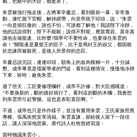
截，把殿中的大臣，都驚呆了。
朱雲被強行拖走後，左將軍辛慶忌，看到眼前一幕，非常激
動，連忙脫下官帽，解掉綬帶，向皇帝跪下叩頭，說：“朱雲
一向是很狂傲的，誰也不怕，可誰都了解他！我請陛下冷靜，
他的話說得對，陛下不能殺；說得不對呢，應當寬容。莫非真
讓他去做龍逄、比幹麼?我寧可不要性命，也要保住朱雲的
命！”關龍逄是夏桀王的臣子，比干是商紂王的叔父，都因敢
於忠諫而被殺死，是後人所景仰的忠臣。
辛慶忌說完話，連連叩頭，額角上的血肉模糊一片，十分誠
懇。成帝畢竟是儒家學者的門徒，看到這種情況，慢慢地冷靜
下來，吩咐：赦免朱雲。
過了些天，工匠要修理欄杆，成帝不許修，對大臣感嘆道：
“不要換新的，斷的接好就行了。看到這折斷的木欄，我會想
到朱雲而引起警惕。這也是表彰直臣啊。”
不過，成帝也只是作作樣子，並沒有重用朱雲，王氏家族照舊
專權。張禹依然安享清福。朱雲直諫，卻給後人留下一段佳
話，讓人深深地思索。唐代詩人杜牧曾經寫道：
當時物議朱雲小，