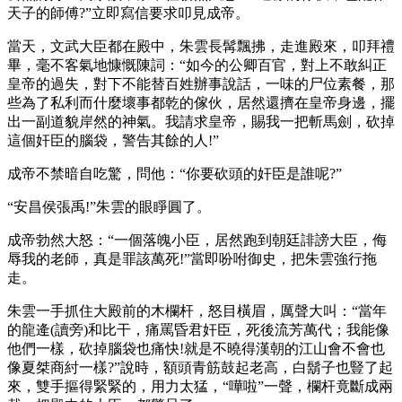
天子的師傅?”立即寫信要求叩見成帝。
當天，文武大臣都在殿中，朱雲長髯飄拂，走進殿來，叩拜禮
畢，毫不客氣地慷慨陳詞：“如今的公卿百官，對上不敢糾正
皇帝的過失，對下不能替百姓辦事說話，一味的尸位素餐，那
些為了私利而什麼壞事都乾的傢伙，居然還擠在皇帝身邊，擺
出一副道貌岸然的神氣。我請求皇帝，賜我一把斬馬劍，砍掉
這個奸臣的腦袋，警告其餘的人!”
成帝不禁暗自吃驚，問他：“你要砍頭的奸臣是誰呢?”
“安昌侯張禹!”朱雲的眼睜圓了。
成帝勃然大怒：“一個落魄小臣，居然跑到朝廷誹謗大臣，侮
辱我的老師，真是罪該萬死!”當即吩咐御史，把朱雲強行拖
走。
朱雲一手抓住大殿前的木欄杆，怒目橫眉，厲聲大叫：“當年
的龍逄(讀旁)和比干，痛罵昏君奸臣，死後流芳萬代；我能像
他們一樣，砍掉腦袋也痛快!就是不曉得漢朝的江山會不會也
像夏桀商紂一樣?”說時，額頭青筋鼓起老高，白鬍子也豎了起
來，雙手摳得緊緊的，用力太猛，“嘩啦”一聲，欄杆竟斷成兩