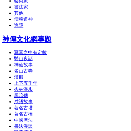
藝術家
書法家
其他
儒釋道神
逸隱
神傳文化網專題
冥冥之中有定數
醫山夜話
神仙故事
名山古寺
漢服
上下五千年
杏林漫步
黑暗傳
成語故事
著名古塔
著名古橋
中國曆法
書法漫談