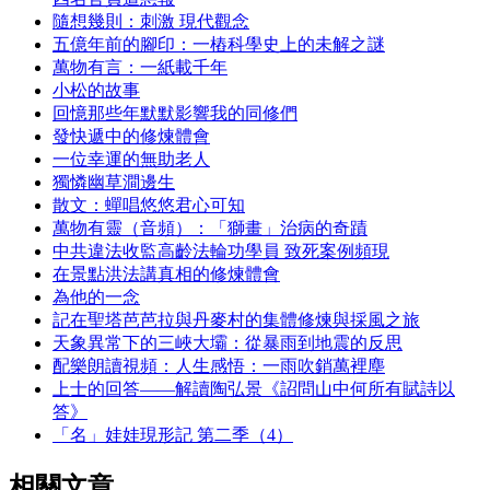
隨想幾則：刺激 現代觀念
五億年前的腳印：一樁科學史上的未解之謎
萬物有言：一紙載千年
小松的故事
回憶那些年默默影響我的同修們
發快遞中的修煉體會
一位幸運的無助老人
獨憐幽草澗邊生
散文：蟬唱悠悠君心可知
萬物有靈（音頻）：「獅畫」治病的奇蹟
中共違法收監高齡法輪功學員 致死案例頻現
在景點洪法講真相的修煉體會
為他的一念
記在聖塔芭芭拉與丹麥村的集體修煉與採風之旅
天象異常下的三峽大壩：從暴雨到地震的反思
配樂朗讀視頻：人生感悟：一雨吹銷萬裡塵
上士的回答——解讀陶弘景《詔問山中何所有賦詩以
答》
「名」娃娃現形記 第二季（4）
相關文章