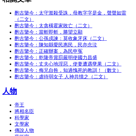
酌古鑒今：太守濫殺受誅，母教字字是金，聲聲如雷
（二文）
酌古鑒今：太貪橫霍家敗亡（二文）
酌古鑒今：當斬即斬，勝望立顯
酌古鑒今：公孫戍諫：莫收象牙床（二文）
酌古鑒今：陳知縣愛民惠民，民亦念泣
酌古鑒今：正確辦案，為民申冤
酌古鑒今：乾隆帝賞罰嚴明使國力昌盛
酌古鑒今：丈夫心地淫惡，使妻遭遇孽果（二文）
酌古鑒今：侮兄自咎，知過愧死的教訓！（數文）
酌古鑒今：虐待弱女子 人神共憤之（二文）
人物
帝王
將相名臣
科學家
文學家
傳說人物