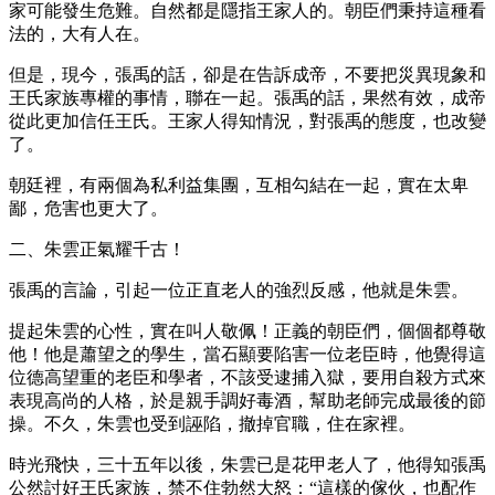
家可能發生危難。自然都是隱指王家人的。朝臣們秉持這種看
法的，大有人在。
但是，現今，張禹的話，卻是在告訴成帝，不要把災異現象和
王氏家族專權的事情，聯在一起。張禹的話，果然有效，成帝
從此更加信任王氏。王家人得知情況，對張禹的態度，也改變
了。
朝廷裡，有兩個為私利益集團，互相勾結在一起，實在太卑
鄙，危害也更大了。
二、朱雲正氣耀千古！
張禹的言論，引起一位正直老人的強烈反感，他就是朱雲。
提起朱雲的心性，實在叫人敬佩！正義的朝臣們，個個都尊敬
他！他是蕭望之的學生，當石顯要陷害一位老臣時，他覺得這
位德高望重的老臣和學者，不該受逮捕入獄，要用自殺方式來
表現高尚的人格，於是親手調好毒酒，幫助老師完成最後的節
操。不久，朱雲也受到誣陷，撤掉官職，住在家裡。
時光飛快，三十五年以後，朱雲已是花甲老人了，他得知張禹
公然討好王氏家族，禁不住勃然大怒：“這樣的傢伙，也配作