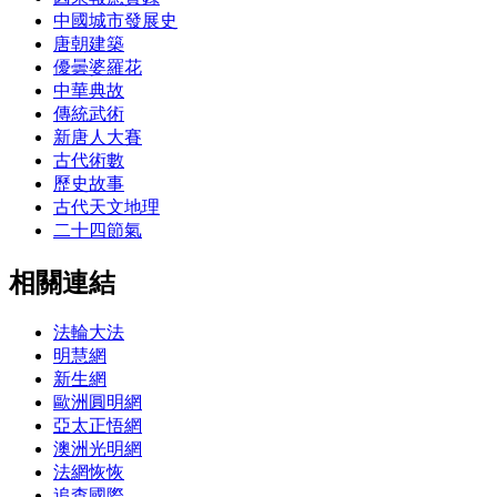
中國城市發展史
唐朝建築
優曇婆羅花
中華典故
傳統武術
新唐人大賽
古代術數
歷史故事
古代天文地理
二十四節氣
相關連結
法輪大法
明慧網
新生網
歐洲圓明網
亞太正悟網
澳洲光明網
法網恢恢
追查國際