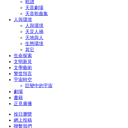
歌譜
天音劇場
天音歌曲集
人與環境
人與環境
天災人禍
天地與人
生態環境
其它
生命探索
文明新見
文學藝術
警世預言
宇宙時空
巨變中的宇宙
劇場
書籍
正見廣播
按日瀏覽
網上投稿
聯繫我們