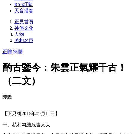
RSS訂閱
天音播客
正見首頁
神傳文化
人物
將相名臣
正體
簡體
酌古鑒今：朱雲正氣耀千古！
（二文）
陸義
【正見網2016年09月11日】
一、私利勾結危害太大