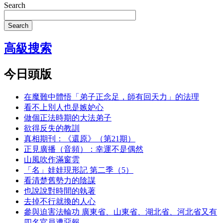
Search
Search
高級搜索
今日頭版
在魔難中體悟「弟子正念足，師有回天力」的法理
看不上別人也是嫉妒心
做個正法時期的大法弟子
欲得反失的教訓
真相期刊：《還原》（第21期）
正見廣播（音頻）：幸運不是偶然
山風吹作滿窗雲
「名」娃娃現形記 第二季（5）
看清楚舊勢力的陰謀
也說說對時間的執著
去掉不行就換的人心
參與迫害法輪功 廣東省、山東省、湖北省、河北省又有
四名官員遭惡報