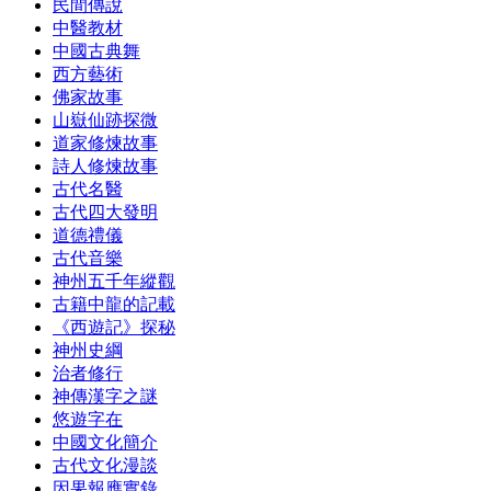
民間傳說
中醫教材
中國古典舞
西方藝術
佛家故事
山嶽仙跡探微
道家修煉故事
詩人修煉故事
古代名醫
古代四大發明
道德禮儀
古代音樂
神州五千年縱觀
古籍中龍的記載
《西遊記》探秘
神州史綱
治者修行
神傳漢字之謎
悠遊字在
中國文化簡介
古代文化漫談
因果報應實錄