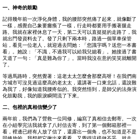
一、神奇的鼓勵
記得幾年前一次淨化身體，我的腰部突然痛了起來，就像斷了
一樣，感覺自己象要癱瘓了一樣，行走時都要用手搬著腿走
路。我就在家裡休息了一天，第二天可以直挺挺的走路了，我
就出門發資料去了。發了只剩下兩本時，路過一個單車保管
站，看見一位老人，就迎過去問她：「您識字嗎？送您一本書
看」。她說：「不識，不過我可以給我兒媳看」。她接過了書
又道了一句：「真是難為你了」。當時我沒在意的笑笑就離開
了。
等過馬路時，突然覺著：這老太太怎麼會那麼高呀！在我們南
方城市可沒見過這麼高的老太太，還講著一口東北話，還說難
為我了，好像知道我腰疼似的。我突然悟到，是師父的法身演
化鼓勵我，我的眼淚瞬間流了下來。
二、包裡的真相信變少了
兩年前，我們為了營救一位同修，編寫了真相信去郵寄。一次
在小組學完法我就拿了八封信去寄，到了第一個郵箱那裡一
看，裡邊已經有人放了信了，還露出一個角，也不知道是不是
同修放的。我想把它揪出來看看，又覺得這樣做不妥，就走