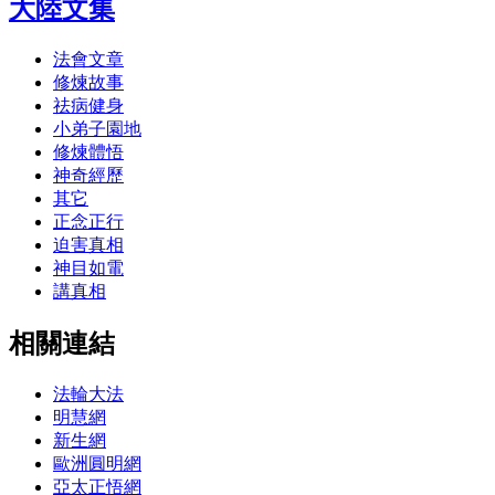
大陸文集
法會文章
修煉故事
祛病健身
小弟子園地
修煉體悟
神奇經歷
其它
正念正行
迫害真相
神目如電
講真相
相關連結
法輪大法
明慧網
新生網
歐洲圓明網
亞太正悟網