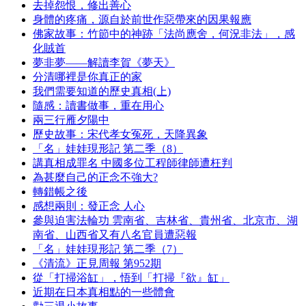
去掉怨恨，修出善心
身體的疼痛，源自於前世作惡帶來的因果報應
佛家故事：竹節中的神跡「法尚應舍，何況非法」，感
化賊首
夢非夢——解讀李賀《夢天》
分清哪裡是你真正的家
我們需要知道的歷史真相(上)
隨感：讀書做事，重在用心
兩三行雁夕陽中
歷史故事：宋代孝女冤死，天降異象
「名」娃娃現形記 第二季（8）
講真相成罪名 中國多位工程師律師遭枉判
為甚麼自己的正念不強大?
轉錯帳之後
感想兩則：發正念 人心
參與迫害法輪功 雲南省、吉林省、貴州省、北京市、湖
南省、山西省又有八名官員遭惡報
「名」娃娃現形記 第二季（7）
《清流》正見周報 第952期
從「打掃浴缸」，悟到「打掃『欲』缸」
近期在日本真相點的一些體會