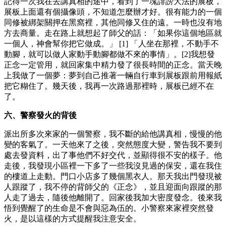
記得一次我在去講真相的途中，看到了一塊誹謗大法的展板，
展板上面還有個攝像頭，不知道怎麼辦才好。很有能力的一個
同修被綁架關押在黑窩裡，其他同修又住的遠。一時也沒有地
方去商量。走在路上就想起了師父的話：「如果你這個地區就
一個人，神會幫你把它做成。」 [1] 「人坐在那裡，不動手不
動腳，就可以做人家動手動腳都做不來的事情」。[2]我想發
正念一定管用，就回家集中精力發了很長時間的正念。當天晚
上我做了一個夢：夢到自己推著一輛自行車到展板跟前用報紙
把它糊住了。幾天後，我再一次路過那裡時，展板已經不在
了。
六、警察發火的背後
派出所多次來家的一個警察，我不斷的給他講真相，慢慢的他
變的客氣了。一天他來了之後，突然態度大變，警告我不要到
處去發資料，出了事他們不好交代，並顯得很不安的樣子。他
走後，我發現小區裡一下多了一些我沒見過的保安，還在我住
的樓道上走動。門口小店多了幾個黑衣人。那天我出門發現被
人跟蹤了，我不停的背師父的《正念》，並且迎面向跟蹤的那
人走了過去，隨後他離開了。回家後我加大密度發念。後來我
悟到覺醒了的生命是不會與惡為伍的。小警察來家裡突然發
火，是以這樣的方式提醒我注意安全。