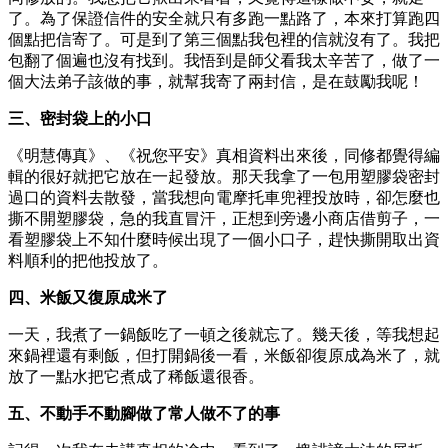
了。為了保證信件的安全就只有多跑一點路了，本來打算跑四
個點把信寄了。可是到了第三個點我包裡的信就沒有了。我把
包翻了個遍也沒有找到。我悟到是師父看我太辛苦了，做了一
個大法弟子該做的事，就幫我寄了兩封信，是在鼓勵我呢！
三、密封袋上的小口
《明慧傳真》、《祝您平安》真相資料出來後，同修都覺得編
輯的很好就把它放在一起發放。那天我拿了一包用塑膠袋密封
過口的資料去散發，當我想向電摩托車兜裡投放時，卻怎麼也
撕不開塑膠袋，急的我直冒汗，正想到旁邊小商店借剪子，一
看塑膠袋上不知什麼時候出現了一個小口子，趕快撕開取出資
料順利的把他投放了。
四、米飯又復原成米了
一天，我煮了一鍋飯吃了一頓之後就忘了。幾天後，等我想起
來鍋裡還有剩飯，但打開鍋後一看，米飯卻復原成為米了，就
放了一點水把它煮成了稀飯還很香。
五、不動手不動腳做了常人做不了的事