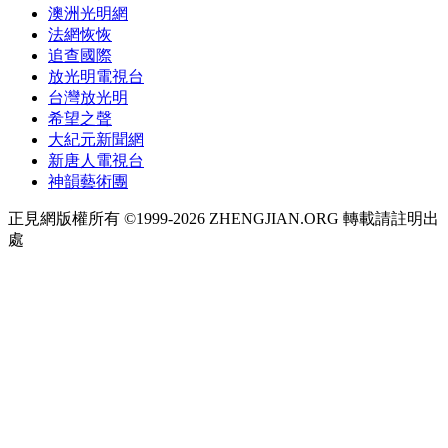
澳洲光明網
法網恢恢
追查國際
放光明電視台
台灣放光明
希望之聲
大紀元新聞網
新唐人電視台
神韻藝術團
正見網版權所有 ©1999-2026 ZHENGJIAN.ORG 轉載請註明出
處