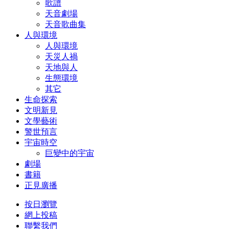
歌譜
天音劇場
天音歌曲集
人與環境
人與環境
天災人禍
天地與人
生態環境
其它
生命探索
文明新見
文學藝術
警世預言
宇宙時空
巨變中的宇宙
劇場
書籍
正見廣播
按日瀏覽
網上投稿
聯繫我們