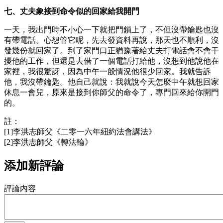
七、丈夫象接到命令似的回家給我開門
一天，我出門時不小心一下就把門鎖上了，不但沒帶鑰匙也沒
有帶電話。心想管它呢，先去發資料再說，那天也不順利，沒
發幾份就回家了。到了家門口正猶豫著給丈夫打電話會不會干
擾他的工作，但還是去借了一個電話打給他，沒想到他說他在
家裡，我很驚訝，因為中午一般情況他很少回家。我就告訴
他，我沒帶鑰匙。他自己就說：我就說今天怎麼中午就想回家
休息一會兒，原來是接到你師父的命令了，專門回來給你開門
的。
註：
[1]李洪志師父《二零一六年紐約法會講法》
[2]李洪志師父《轉法輪》
添加新評論
評論內容