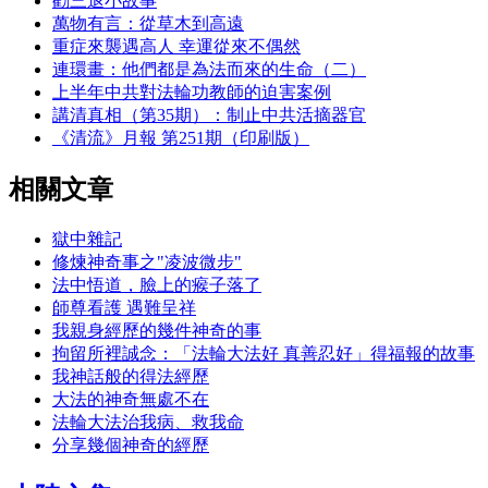
勸三退小故事
萬物有言：從草木到高遠
重症來襲遇高人 幸運從來不偶然
連環畫：他們都是為法而來的生命（二）
上半年中共對法輪功教師的迫害案例
講清真相（第35期）：制止中共活摘器官
《清流》月報 第251期（印刷版）
相關文章
獄中雜記
修煉神奇事之"凌波微步"
法中悟道，臉上的瘊子落了
師尊看護 遇難呈祥
我親身經歷的幾件神奇的事
拘留所裡誠念：「法輪大法好 真善忍好」得福報的故事
我神話般的得法經歷
大法的神奇無處不在
法輪大法治我病、救我命
分享幾個神奇的經歷