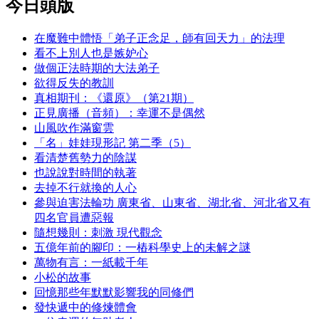
今日頭版
在魔難中體悟「弟子正念足，師有回天力」的法理
看不上別人也是嫉妒心
做個正法時期的大法弟子
欲得反失的教訓
真相期刊：《還原》（第21期）
正見廣播（音頻）：幸運不是偶然
山風吹作滿窗雲
「名」娃娃現形記 第二季（5）
看清楚舊勢力的陰謀
也說說對時間的執著
去掉不行就換的人心
參與迫害法輪功 廣東省、山東省、湖北省、河北省又有
四名官員遭惡報
隨想幾則：刺激 現代觀念
五億年前的腳印：一樁科學史上的未解之謎
萬物有言：一紙載千年
小松的故事
回憶那些年默默影響我的同修們
發快遞中的修煉體會