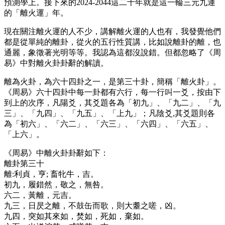
預測學上。接下來的2024-2044這二十年就是這一輪三元九運
的「離火運」年。
現在關注離火運的人不少，講解離火運的人也有，我發覺他們
都是從單純的離卦，從火的五行性質講，比如說離卦的離，也
通麗，象徵著光明等等。我認為這都沒說錯。但都忽略了《周
易》中對離火卦卦辭的解讀。
離為火卦，為六十四卦之一，是第三十卦，簡稱「離火卦」。
《周易》六十四卦中每一卦都有六行，每一行叫一爻，按由下
到上的次序，凡陽爻，其爻題各為「初九」、「九二」、「九
三」、「九四」、「九五」、「上九」；凡陰爻,其爻題則各
為「初六」、「六二」、「六三」、「六四」、「六五」、
「上六」。
《周易》中離火卦卦辭如下：
離卦第三十
離:利貞，亨; 畜牝牛，吉。
初九，履錯然，敬之，無咎。
六二，黃離，元吉。
九三，日昃之離，不鼓缶而歌，則大耋之嗟，凶。
九四，突如其來如，焚如，死如，棄如。