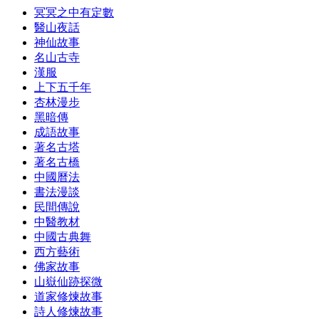
冥冥之中有定數
醫山夜話
神仙故事
名山古寺
漢服
上下五千年
杏林漫步
黑暗傳
成語故事
著名古塔
著名古橋
中國曆法
書法漫談
民間傳說
中醫教材
中國古典舞
西方藝術
佛家故事
山嶽仙跡探微
道家修煉故事
詩人修煉故事