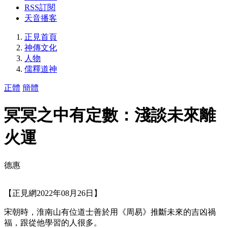
RSS訂閱
天音播客
正見首頁
神傳文化
人物
儒釋道神
正體
簡體
冥冥之中有定數：淺談未來離
火運
德惠
【正見網2022年08月26日】
宋朝時，淮南山有位道士善於用《周易》推斷未來的吉凶禍
福，跟從他學習的人很多。