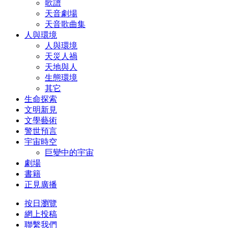
歌譜
天音劇場
天音歌曲集
人與環境
人與環境
天災人禍
天地與人
生態環境
其它
生命探索
文明新見
文學藝術
警世預言
宇宙時空
巨變中的宇宙
劇場
書籍
正見廣播
按日瀏覽
網上投稿
聯繫我們