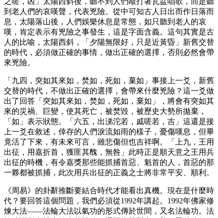
之嗟，凶」太陽西斜後，聽不到人們敲打著瓦盆唱歌，而是聽
到老人們的哀嘆聲，代表兇險。從中可知古人日出而作日落而
息，太陽落山後，人們娛樂休息是常態，如只聽到老人的哀
嘆，肯定表示有兇險之事發生，這是字面含義。這句其實是古
人的比喻，太陽西斜，「夕陽無限好，只是近黃昏」新舊交替
的時代，必須做正確的事情，做出正確的選擇，否則必然會帶
來兇險。
「九四，突如其來如，焚如，死如，棄如」事接上一爻，新舊
交替的時代，不做出正確的選擇，會帶來什麼兇險？這一爻做
出了回答「突如其來如，焚如，死如，棄如」，將會有突如其
來的災禍、巨變，使其死亡，被焚毀，被歷史大勢所拋棄，
「如」表示狀態。「六五，出涕沱若，戚嗟若，吉」這還是接
上一爻在敘述，倖存的人們淚流如雨的樣子，憂傷嘆息，但畢
竟活了下來，有未來可言，雖悲傷但也吉祥啊。「上九，王用
出征，用嘉折首，獲匪其醜，無咎」此時正是順天意之王用兵
出征的時機，有令嘉獎那些能抓捕首惡、魁首的人，首惡的那
一夥都被抓捕，此次用兵出征的正義之士將非常平安、順利。
《周易》的卦辭推斷要結合時代才能看出真機。現在是什麼時
代？要回答這個問題，我們必須從1992年講起。1992年佛家修
煉大法——法輪大法以氣功的形式傳於世間，又名法輪功。法