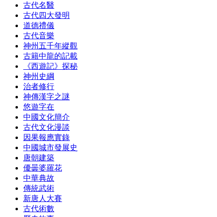
古代名醫
古代四大發明
道德禮儀
古代音樂
神州五千年縱觀
古籍中龍的記載
《西遊記》探秘
神州史綱
治者修行
神傳漢字之謎
悠遊字在
中國文化簡介
古代文化漫談
因果報應實錄
中國城市發展史
唐朝建築
優曇婆羅花
中華典故
傳統武術
新唐人大賽
古代術數