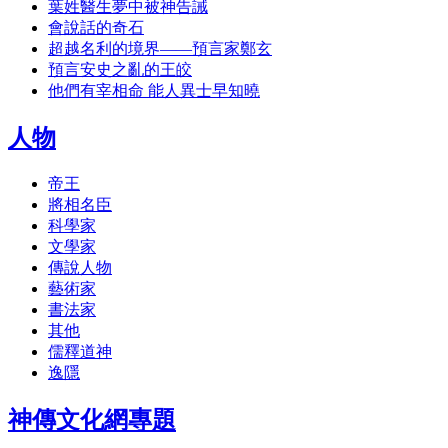
葉姓醫生夢中被神告誡
會說話的奇石
超越名利的境界——預言家鄭玄
預言安史之亂的王皎
他們有宰相命 能人異士早知曉
人物
帝王
將相名臣
科學家
文學家
傳說人物
藝術家
書法家
其他
儒釋道神
逸隱
神傳文化網專題