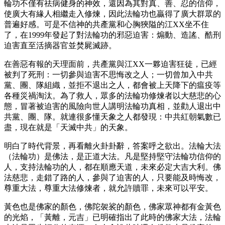
輪功不僅有祛病健身的神效，還因為其對真、善、忍的信仰，
使廣大有緣人相繼走入修煉，因此法輪功也贏得了廣大群眾的
普遍好感。可是不信神的共產黨和心胸狹隘的江XX坐不住
了，在1999年發起了對法輪功的邪惡迫害：煽動、造謠、酷刑
迫害直至活摘器官並焚屍滅跡。
在善惡有報的天理面前，共產黨與江XX一夥迫害狂徒，已經
被判了死刑：一切參與迫害不思悔改之人；一切曾加入中共
黨、團、隊組織，並拒不退出之人，都會被上天降下的瘟疫等
各種災禍淘汰。為了救人，眾多的法輪功修煉者以大慈悲的心
態，冒著被迫害的風險向世人講明法輪功真相，並勸人退出中
共黨、團、隊。就連很多懂天象之人都發現：中共紅朝氣數已
盡，現在就是「天滅中共」的天象。
明白了時代背景，再看離火卦卦辭，答案呼之欲出。法輪大法
（法輪功）是佛法，是正道大法。凡是堅持堅守法輪功信仰的
人，支持法輪功的人，都在順應天道，未來必定大吉大利。佛
法慈悲，走錯了路的人，參與了迫害的人，只要能及時悔改，
尊重大法，尊重大法修煉者，就允許贖罪，未來可以平安。
黃色也是佛家的顏色，佛陀袈裟的顏色，佛家眾神都有金黃色
的光焰，「黃離，元吉」已明確指出了此時的佛家大法，法輪