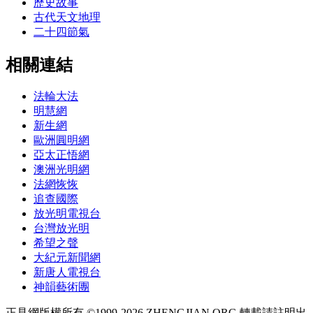
歷史故事
古代天文地理
二十四節氣
相關連結
法輪大法
明慧網
新生網
歐洲圓明網
亞太正悟網
澳洲光明網
法網恢恢
追查國際
放光明電視台
台灣放光明
希望之聲
大紀元新聞網
新唐人電視台
神韻藝術團
正見網版權所有 ©1999-2026 ZHENGJIAN.ORG 轉載請註明出