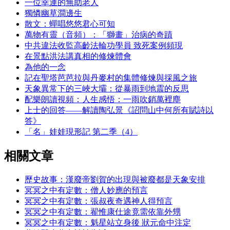
一位幸運的無助老人
獨憐幽草澗邊生
散文：蟬唱悠悠君心可知
萬物有靈（音頻）：「獅畫」治病的奇蹟
中共違法收監高齡法輪功學員 致死案例頻現
在景點洪法講真相的修煉體會
為他的一念
記在聖塔芭芭拉與丹麥村的集體修煉與採風之旅
天象異常下的三峽大壩：從暴雨到地震的反思
配樂朗讀視頻：人生感悟：一雨吹銷萬裡塵
上士的回答——解讀陶弘景《詔問山中何所有賦詩以
答》
「名」娃娃現形記 第二季（4）
相關文章
歷史故事：漢廢帝劉賀的出現與被廢都是天象安排
冥冥之中有定數：僧人妙應的預言
冥冥之中有定數：張叔夜奇遇神人得預言
冥冥之中有定數：翟惟康仕途竟需依靠外甥
冥冥之中有定數：魁星站立身後 狀元命中注定