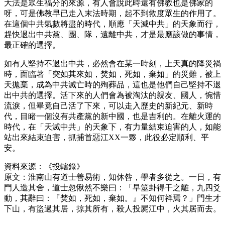
大法是眾生福分的來源，有人會說此時還有佛教也是佛家的
呀，可是佛教早已走入末法時期，起不到救度眾生的作用了。
在這個中共氣數將盡的時代，順應「天滅中共」的天象而行，
趕快退出中共黨、團、隊，遠離中共，才是最應該做的事情，
最正確的選擇。
如有人堅持不退出中共，必然會在某一時刻，上天真的降災禍
時，面臨著「突如其來如，焚如，死如，棄如」的災難，被上
天拋棄，成為中共滅亡時的殉葬品，這也是他們自己堅持不退
出中共的選擇。活下來的人們會為被淘汰的親友、國人，惋惜
流淚，但畢竟自己活了下來，可以走入歷史的新紀元、新時
代，目睹一個沒有共產黨的新中國，也是吉利的。在離火運的
時代，在「天滅中共」的天象下，有力量結束迫害的人，如能
站出來結束迫害，抓捕首惡江XX一夥，此役必定順利、平
安。
資料來源：《投轄錄》
原文：淮南山有道士善易術，知休咎，學者多從之。一日，有
門人造其舍，道士忽愀然不樂曰：「早筮卦得干之離，九四爻
動，其辭曰：『焚如，死如，棄如。』不知何祥焉？」門生才
下山，有盜過其居，掠其所有，殺人投屍江中，火其居而去。