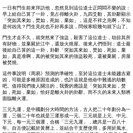
一日有門生前來拜訪他，忽然見到這位道士正悶悶不樂的說：
早上給自己算了一卦，竟占得離火卦，九四爻動，其卦辭顯示
「突如其來如，焚如，死如，棄如」，這是不祥之兆啊，不知
是何凶兆？門生見此也不好再多說，問候寒暄幾句就下山了。
門生才走不久，就突然來了強盜，殺害了這位道士，劫掠其所
有財物，並棄屍於江中，還放火燒屋。後來人們悟到：道士最
後給自己算的這一卦，卦辭「突如其來如，焚如，死如，棄
如」真是准啊，真的被突如其來的強盜殺死，還被棄屍，房屋
被焚燒。
這件事說明《周易》預測的準確性，至於這位道士未能趨吉避
凶，可能是多種原因造成的，也許這就是他命中難逃的劫數
吧。值得我們後人關注的，我覺的應該是「突如其來如，焚
如，死如，棄如」恰好是離火卦的卦辭。而不久的未來人類將
面臨離火運。
三元九運，是中國劃分大時間的方法，古人把二十年劃分為一
運，三個二十年也就是三運形成一元。三元就是上元、中元、
下元，每一元三個運，合稱「三元九運」，總共是一百八十
年。自古便記載於黃曆上，並結合干支歷使用，多用於風水、