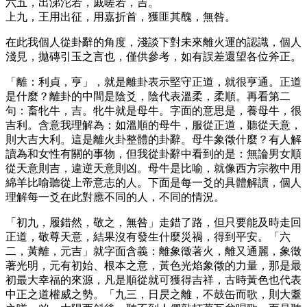
六五，出涕沱若，戚嗟若，吉。
上九，王用出征，用嘉折首，獲匪其醜，無咎。
在此我個人從卦辭的角度，淺談下對未來離火運的認識，個人
淺見，拋磚引玉之言也，僅供參考，如有誤差還望各位斧正。
「離：利貞，亨」，就是離卦表示堅守正道，就很亨通。正道
是什麼？離卦的中間是陰爻，陰代表溫柔，柔順。再看第二
句：畜牝牛，吉。牝牛就是母牛。字面的意思是，養母牛，很
吉利。含意我理解為：如溫順的母牛，服從正道，聽從天意，
則大吉大利。這是離火卦整體的卦辭。母牛象徵什麼？有人解
讀為和女性有關的事物，但我從卦辭中看到的是：無論男女順
從天意則吉，違逆天意則凶。母牛是比喻，就像西方宗教中用
綿羊比喻聽從上帝意志的人。下面是每一爻的具體解讀，個人
理解每一爻在此對應不同的人，不同的情況。
「初九，履錯然，敬之，無咎」走錯了路，但只要能及時走回
正道，敬尊天意，結果沒有發生什麼災禍，得到平安。「六
二，黃離，元吉」就字面含義：離象徵著火，離又通麗，象徵
著光明，元有初始、根本之意，黃色光焰象徵的力量，那是最
初最大幸福的來源，凡是順從就可獲得吉祥，古時黃色也代表
中正之道權威之勢。「九三，日昃之離，不鼓缶而歌，則大耋