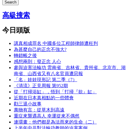
Search
高級搜索
今日頭版
講真相成罪名 中國多位工程師律師遭枉判
為甚麼自己的正念不強大?
轉錯帳之後
感想兩則：發正念 人心
參與迫害法輪功 雲南省、吉林省、貴州省、北京市、湖
南省、山西省又有八名官員遭惡報
「名」娃娃現形記 第二季（7）
《清流》正見周報 第952期
從「打掃浴缸」，悟到「打掃『欲』缸」
近期在日本真相點的一些體會
勸三退小故事
萬物有言：從草木到高遠
重症來襲遇高人 幸運從來不偶然
連環畫：他們都是為法而來的生命（二）
上半年中共對法輪功教師的迫害案例