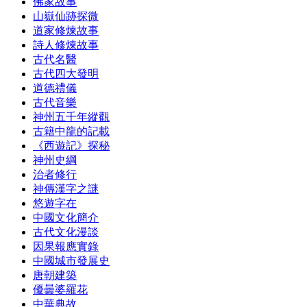
佛家故事
山嶽仙跡探微
道家修煉故事
詩人修煉故事
古代名醫
古代四大發明
道德禮儀
古代音樂
神州五千年縱觀
古籍中龍的記載
《西遊記》探秘
神州史綱
治者修行
神傳漢字之謎
悠遊字在
中國文化簡介
古代文化漫談
因果報應實錄
中國城市發展史
唐朝建築
優曇婆羅花
中華典故