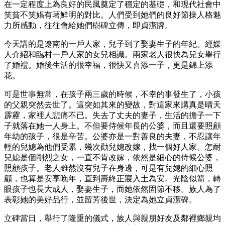
在一定程度上為良好的民風奠定了穩定的基礎，和現代社會中
笑貧不笑娼有著鮮明的對比。人們受到她們的良好節操人格魅
力所感動，往往會給她們樹碑立傳，即貞潔牌。
今天講的是遼南的一戶人家，兒子到了娶妻生子的年紀。經媒
人介紹和臨村一戶人家的女兒相識。兩家老人很快為兒女舉行
了婚禮。婚後生活的很幸福，很快又喜添一子，更是錦上添
花。
可是世事無常，在孩子兩三歲的時候，不幸的事發生了，小孩
的父親突然去世了。這突如其來的變故，對這家來講真是晴天
霹靂，家裡人悲痛不已。失去了丈夫的妻子，生活的擔子一下
子就落在她一人身上。不但要侍候年長的公婆，而且還要照顧
年幼的孩子，很是辛苦。公婆亦是一對善良的夫妻，不忍讓年
輕的兒媳為他們受累，幾次勸兒媳改嫁，找一個好人家。怎耐
兒媳是個剛烈之女，一直不肯改嫁，依然是細心的侍候公婆，
照顧孩子。老人雖然沒有兒子在身邊，可是有兒媳的細心照
顧，也算是安享晚年，直到壽終正寢入土為安。光陰似箭，轉
眼孩子也長大成人，娶妻生子，而她依然固節不移。族人為了
表彰她的美好品行，並留芳後世，決定為她立貞潔碑。
立碑當日，舉行了隆重的儀式，族人與親朋好友及鄰裡鄉親均