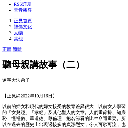
RSS訂閱
天音播客
正見首頁
神傳文化
人物
其他
正體
簡體
聽母親講故事（二）
遼寧大法弟子
【正見網2022年10月16日】
以前的婦女和現代的婦女接受的教育差異很大，以前女人學習
的「女兒經」「孝經」及其他聖人的文章。人們重節操、知廉
恥、懂禮儀、重道德、尊倫理，把名節看的比生命還重要。所
以在過去的歷史上出現過較多的貞潔烈女，令人可歌可泣，也