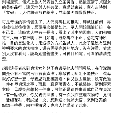
到場慶賀。儀式上族人代表首先立案焚香，然後宣講了貞潔女
的美好品行，讓天地與人神共鑒。宣講結束後，宣布吉時到
「立碑」，人們將碑放在基座，並準備將碑慢慢扶正。
可是奇怪的事情發生了。人們將碑往前推呢，碑就往前倒，再
往後推就往後倒，反覆幾次都是如此。眾人開始議論紛紛，各
有己見。這時族人中有一長者，看出了其中的因由，人們都知
道三尺頭上有神明，神目如電，既然碑立不正，必定有神所
推，目的是點化人，用這樣的方式告誡人，此女子還沒有達到
神明要求的貞潔標準，還有需要完善的地方，沒有注重。雖然
別人沒有看到，認為她盡善盡美，可神目如電，可看的清清楚
楚。
想到這長者來到貞潔女的兒子身邊要他去問問母親，在守潔期
間是否有不當的言行有背貞潔，導致神明所阻不能扶正，讓母
親好好想一想，母親思前想後說道：你父親去世後，沒有做過
一件有辱貞潔之事，而且一直穿著素衣，不戴裝飾，講到穿素
衣時，母親突然想起一件事，可能正是這件事造成自己在貞潔
上有一點瑕疵。你父親去世後，有一次我在整理衣物時，見到
一雙繡花鞋，我試過一次。想到這才恍然大悟，來到香案前，
點燃一柱香，向神明悔過，也向人們講清了此事。