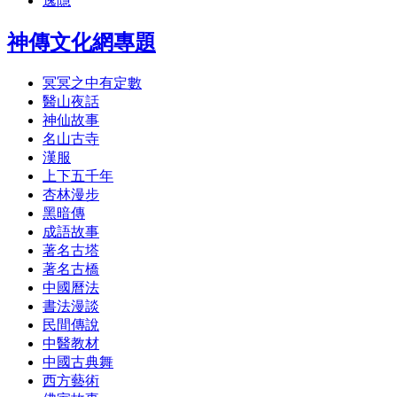
逸隱
神傳文化網專題
冥冥之中有定數
醫山夜話
神仙故事
名山古寺
漢服
上下五千年
杏林漫步
黑暗傳
成語故事
著名古塔
著名古橋
中國曆法
書法漫談
民間傳說
中醫教材
中國古典舞
西方藝術