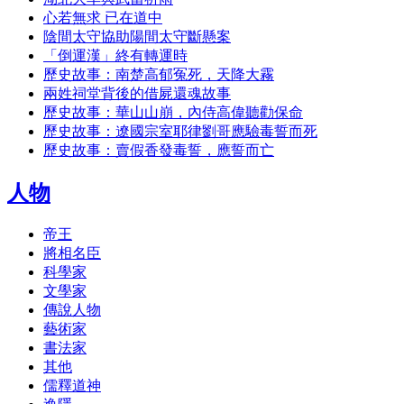
心若無求 已在道中
陰間太守協助陽間太守斷懸案
「倒運漢」終有轉運時
歷史故事：南楚高郁冤死，天降大霧
兩姓祠堂背後的借屍還魂故事
歷史故事：華山山崩，內侍高偉聽勸保命
歷史故事：遼國宗室耶律劉哥應驗毒誓而死
歷史故事：賣假香發毒誓，應誓而亡
人物
帝王
將相名臣
科學家
文學家
傳說人物
藝術家
書法家
其他
儒釋道神