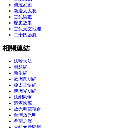
傳統武術
新唐人大賽
古代術數
歷史故事
古代天文地理
二十四節氣
相關連結
法輪大法
明慧網
新生網
歐洲圓明網
亞太正悟網
澳洲光明網
法網恢恢
追查國際
放光明電視台
台灣放光明
希望之聲
大紀元新聞網