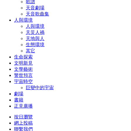
歌譜
天音劇場
天音歌曲集
人與環境
人與環境
天災人禍
天地與人
生態環境
其它
生命探索
文明新見
文學藝術
警世預言
宇宙時空
巨變中的宇宙
劇場
書籍
正見廣播
按日瀏覽
網上投稿
聯繫我們