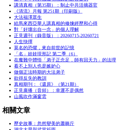
講清真相（第35期）：制止中共活摘器官
《清流》月報 第251期（印刷版）
大法福澤眾生
給馬來西亞華人講真相的修煉經歷和心得
對「好壞出自一念」的個人理解
正見週刊（錄音版）：20260715-20260721
人生抉擇
莫名的恐懼，來自前世的記憶
「名」娃娃現形記 第二季（6）
在魔難中體悟「弟子正念足，師有回天力」的法理
看不上別人也是嫉妒心
做個正法時期的大法弟子
欲得反失的教訓
真相期刊：《還原》（第21期）
正見廣播（音頻）：幸運不是偶然
山風吹作滿窗雲
相關文章
歷史故事：忽然變美的蕭耨斤
湖北大旱與武當祈雨