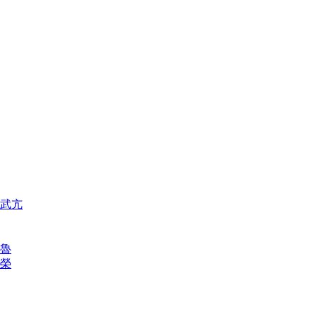
武亢
魯
榮