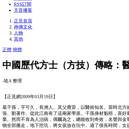
RSS訂閱
天音播客
正見首頁
神傳文化
人物
其他
正體
簡體
中國歷代方士（方技）傳略：
-埝A 整理
【正見網2009年03月19日】
葛干孫，字可久，長洲人。其父應雷，以醫術知名。當時北方
張、劉著作。從此江南有了這兩家學派。干孫身材魁梧，喜好
業。然而不肯為人治病，偶爾為之，總能收到奇效，名聲與金
物全部搬走，地下挖坑，將女孩放在坑中。過了很長時間，女