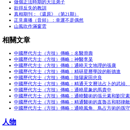
做個正法時期的大法弟子
欲得反失的教訓
真相期刊：《還原》（第21期）
正見廣播（音頻）：幸運不是偶然
山風吹作滿窗雲
相關文章
中國歷代方士（方技）傳略：名醫滑壽
中國歷代方士（方技）傳略：神醫李杲
中國歷代方士（方技）傳略：通曉天文地理的張康
中國歷代方士（方技）傳略：精研星曆學說的靳德進
中國歷代方士（方技）傳略：陰陽家田忠良
中國歷代方士（方技）傳略：精通天文曆法占卜的武禎、
中國歷代方士（方技）傳略：通曉星象的馬貴中
中國歷代方士（方技）傳略：通曉醫術的張元素和劉完素
中國歷代方士（方技）傳略：精通醫術的直魯古和耶律敵
中國歷代方士（方技）傳略：通曉風角、鳥占方術的孫守
人物