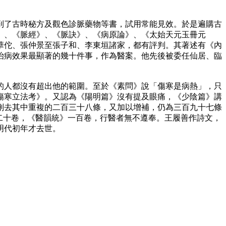
到了古時秘方及觀色診脈藥物等書，試用常能見效。於是遍購古
》、《脈經》、《脈訣》、《病原論》、《太始天元玉冊元
華佗、張仲景至張子和、李東垣諸家，都有評判。其著述有《內
治病效果最顯著的幾十件事，作為醫案。他先後被委任仙居、臨
的人都沒有超出他的範圍。至於《素問》說「傷寒是病熱」，只
傷寒立法考》。又認為《陽明篇》沒有提及眼痛，《少陰篇》講
刪去其中重複的二百三十八條，又加以增補，仍為三百九十七條
二十卷，《醫韻統》一百卷，行醫者無不遵奉。王履善作詩文，
明代初年才去世。