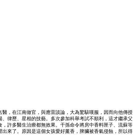
名醫，在江南做官，與應雷談論，大為驚駭嘆服，因而向他傳授
陽、律歷、星相的技藝。多次參加科舉考試不順利，這才繼承父
食，許多醫生治療都無效果。干孫命令將房中香料匣子、流蘇等
裡出來了。原因是這個女孩愛好薰香，脾臟被香氣侵蝕，所以得