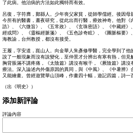
了此病。他治病的方法如此獨特而有效。
呂復，字符膺，鄞縣人。少年喪父家貧，從師學儒經。後因母
今所有的醫書，晝夜研究，從此出而行醫，療效神奇。他對《
誥》、《六微旨》、《五常政》、《玄珠密語》、《中藏經》
經或問》、《靈樞經脈箋》、《五色診奇眩》、《團脈樞要》
海教諭，台州教授，都沒有接受。
王履，字安道，崑山人。向金華人朱彥修學醫，完全學到了他
說了一般現象而沒有說變化，至仲景才分辨出有寒有熱，但見
胸背脹滿不講疼痛，《太陰篇》講沒有喉干，《厥陰篇》講沒
療法。深入論述內外傷原因的異同，與《中風》、《中暑辨》
又能繪畫。曾經遊覽華山頂峰，作畫四十幅，遊記四篇，詩一
（出《明史》）
添加新評論
評論內容