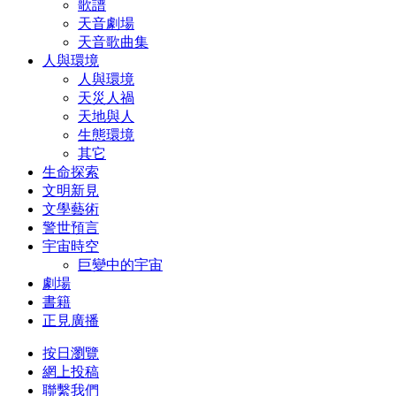
歌譜
天音劇場
天音歌曲集
人與環境
人與環境
天災人禍
天地與人
生態環境
其它
生命探索
文明新見
文學藝術
警世預言
宇宙時空
巨變中的宇宙
劇場
書籍
正見廣播
按日瀏覽
網上投稿
聯繫我們