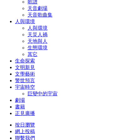
歌譜
天音劇場
天音歌曲集
人與環境
人與環境
天災人禍
天地與人
生態環境
其它
生命探索
文明新見
文學藝術
警世預言
宇宙時空
巨變中的宇宙
劇場
書籍
正見廣播
按日瀏覽
網上投稿
聯繫我們