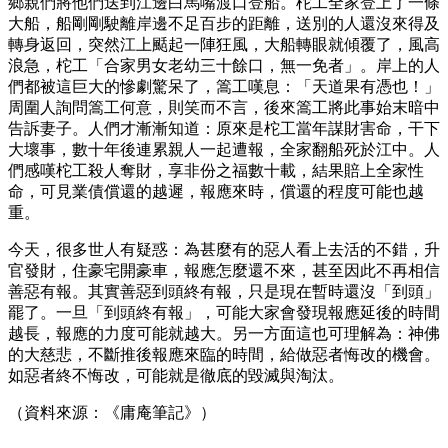
鄉親們將他們送到江邊白馬嘴渡口登船。柁工全家登上了一條
大船，船剛剛駛離岸邊不足百步的距離，送別的人還沒來得及
轉身返回，突然江上颳起一陣狂風，大船轉眼就傾覆了，風高
浪急，柁工「合家男女老幼三十餘口，無一免者」。岸上的人
們都被這巨大的慘劇驚呆了，篙工嘆息：「天道果有憑也！」
周圍人詢問篙工何意，則笑而不言，後來篙工將此事始末暗中
告訴妻子。人們才漸漸知道：原來是柁工當年謀財害命，干下
大壞事，數十年後連累親人一起遭報，全家翻船死於江中。人
們感嘆柁工殺人奪財，享非份之福數十載，結果賠上全家性
命，可見業債償還的越遲，報應來時，償還的程度可能也越
重。
今天，很多世人有疑惑：為甚麼有的惡人看上去活的不錯，升
官發財，住豪宅開豪車，報應怎麼還不來，甚至因此不再相信
善惡有報。其實善惡到頭終有報，只是現在暫時還沒「到頭」
罷了。一旦「到頭終有報」，可能大家會發現報應延後的時間
越長，報應的力度可能就越大。另一方面這也可理解為：神佛
的大慈悲，不斷推後報應來臨的時間，給做惡者悔改的機會。
如惡者終不悔改，可能就是徹底的毀滅與淘汰。
（資料來源：《庸庵筆記》）