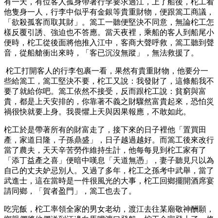
有一天，有位客人孤身帶著行李要求過江，上了船後，柁工看
他隻身一人，行李中似乎有金銀等貴重財物，便跟篙工商議，
「欲殺孤客而取其財」。篙工一聽便堅決不同意，無論柁工怎
樣反覆引誘、強迫也不答應。當天夜裡，乘船的客人到船尾小
便時，柁工從後面將他推入江中，客商大聲呼救，篙工聽到聲
音，從船艙衝出來時，「客已沉沒無蹤」，無法救援了。
柁工打開客人的行李包裹一看，果然有貴重財物，他要分一
些給篙工，篙工堅決不要，柁工又說：我發財了，這條船我不
要了就給你吧。篙工依然不接受，反而跟柁工說：貧窮與富
貴，都是上天安排的，你靠著不義之財驟然富貴起來，恐怕災
禍很快就要上身。我畏懼上天與因果報應，不敢如此。
柁工於是帶著所有的財富走了，接下來的日子裡他「置買田
產，家道日隆，子孫鼎盛」，日子越過越好。而篙工後來改行
當了農夫，天天辛苦勞作維持生計，他每每見到柁工家有了
「添丁益產之喜」便暗中嘆息「天道無憑」，妻子聽見只以為
自己的丈夫妒忌別人。又過了多年，柁工之孫考中武舉，當了
武進士，這在當時是一件很風光的大事，柁工回鄉擺開酒席宴
請同鄉，「賀者盈門」，篙工也去了。
吃完飯，柁工率領全家的男女老幼，渡江去往某廟敬神酬願，