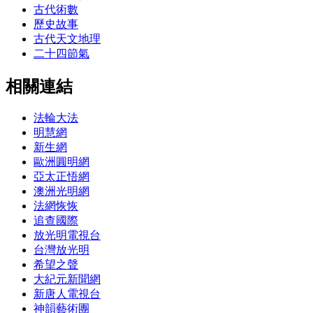
古代術數
歷史故事
古代天文地理
二十四節氣
相關連結
法輪大法
明慧網
新生網
歐洲圓明網
亞太正悟網
澳洲光明網
法網恢恢
追查國際
放光明電視台
台灣放光明
希望之聲
大紀元新聞網
新唐人電視台
神韻藝術團