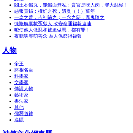
閻王吞鐵丸，能鐵面無私；貪官是吃人肉，罪大惡極！
惡報實錄：權奸之死，遺臭（！）萬年
一念之善，吉神隨之；一念之惡，厲鬼隨之
慷慨解囊救冤獄人 改變命運福報連連
唆使他人做惡和被迫做惡，都有罪！
夜聽哭聲萌善念 為人保節得福報
人物
帝王
將相名臣
科學家
文學家
傳說人物
藝術家
書法家
其他
儒釋道神
逸隱