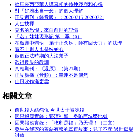
給馬來西亞華人講真相的修煉經歷和心得
對「好壞出自一念」的個人理解
正見週刊（錄音版）：20260715-20260721
人生抉擇
莫名的恐懼，來自前世的記憶
「名」娃娃現形記 第二季（6）
在魔難中體悟「弟子正念足，師有回天力」的法理
看不上別人也是嫉妒心
做個正法時期的大法弟子
欲得反失的教訓
真相期刊：《還原》（第21期）
正見廣播（音頻）：幸運不是偶然
山風吹作滿窗雲
相關文章
前世殺人結怨仇 今世太子被誅殺
因果報應實錄：褻瀆神聖，身陷巨坑墜地獄
因果報應實錄：「吃虧是福」乃天理！（二文）
發生在我家的善惡有報的真實故事：兒子不孝 過世母親
討債