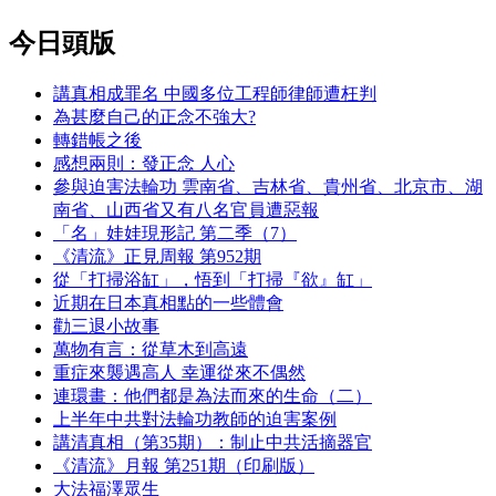
今日頭版
講真相成罪名 中國多位工程師律師遭枉判
為甚麼自己的正念不強大?
轉錯帳之後
感想兩則：發正念 人心
參與迫害法輪功 雲南省、吉林省、貴州省、北京市、湖
南省、山西省又有八名官員遭惡報
「名」娃娃現形記 第二季（7）
《清流》正見周報 第952期
從「打掃浴缸」，悟到「打掃『欲』缸」
近期在日本真相點的一些體會
勸三退小故事
萬物有言：從草木到高遠
重症來襲遇高人 幸運從來不偶然
連環畫：他們都是為法而來的生命（二）
上半年中共對法輪功教師的迫害案例
講清真相（第35期）：制止中共活摘器官
《清流》月報 第251期（印刷版）
大法福澤眾生