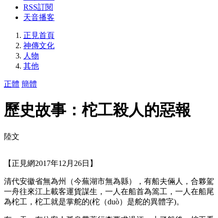
RSS訂閱
天音播客
正見首頁
神傳文化
人物
其他
正體
簡體
歷史故事：柁工殺人的惡報
陸文
【正見網2017年12月26日】
清代安徽省無為州（今蕪湖市無為縣），有船夫倆人，合夥駕
一舟往來江上載客運貨謀生，一人在船首為篙工，一人在船尾
為柁工，柁工就是掌舵的(柁（duò）是舵的異體字)。