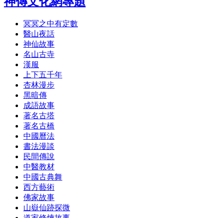
神傳文化網專題
冥冥之中有定數
醫山夜話
神仙故事
名山古寺
漢服
上下五千年
杏林漫步
黑暗傳
成語故事
著名古塔
著名古橋
中國曆法
書法漫談
民間傳說
中醫教材
中國古典舞
西方藝術
佛家故事
山嶽仙跡探微
道家修煉故事