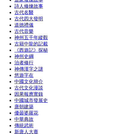
詩人修煉故事
古代名醫
古代四大發明
道德禮儀
古代音樂
神州五千年縱觀
古籍中龍的記載
《西遊記》探秘
神州史綱
治者修行
神傳漢字之謎
悠遊字在
中國文化簡介
古代文化漫談
因果報應實錄
中國城市發展史
唐朝建築
優曇婆羅花
中華典故
傳統武術
新唐人大賽