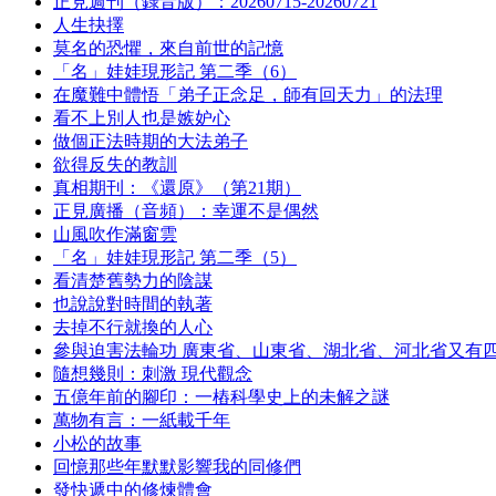
正見週刊（錄音版）：20260715-20260721
人生抉擇
莫名的恐懼，來自前世的記憶
「名」娃娃現形記 第二季（6）
在魔難中體悟「弟子正念足，師有回天力」的法理
看不上別人也是嫉妒心
做個正法時期的大法弟子
欲得反失的教訓
真相期刊：《還原》（第21期）
正見廣播（音頻）：幸運不是偶然
山風吹作滿窗雲
「名」娃娃現形記 第二季（5）
看清楚舊勢力的陰謀
也說說對時間的執著
去掉不行就換的人心
參與迫害法輪功 廣東省、山東省、湖北省、河北省又有
隨想幾則：刺激 現代觀念
五億年前的腳印：一樁科學史上的未解之謎
萬物有言：一紙載千年
小松的故事
回憶那些年默默影響我的同修們
發快遞中的修煉體會