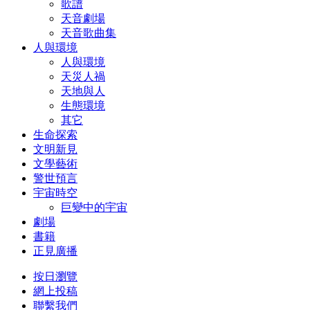
歌譜
天音劇場
天音歌曲集
人與環境
人與環境
天災人禍
天地與人
生態環境
其它
生命探索
文明新見
文學藝術
警世預言
宇宙時空
巨變中的宇宙
劇場
書籍
正見廣播
按日瀏覽
網上投稿
聯繫我們