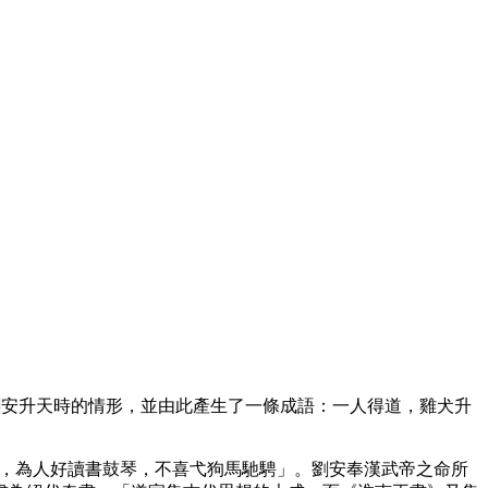
劉安升天時的情形，並由此產生了一條成語：一人得道，雞犬升
王安，為人好讀書鼓琴，不喜弋狗馬馳騁」。劉安奉漢武帝之命所