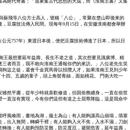
書為絕代奇書：「道家集古代思想的大成，而《淮南王書》又集
與蘇飛等八位方士高人，號稱「八公」，常聚在楚山即後來的
，豆腐技法傳入民間。現每年9月15日，在安徽淮南都會舉辦
0年（公元757年）東渡日本後，便把豆腐技術傳進了日本，所以日
南王最想要延年益壽、長生不老之道，其次想要見識廣博、精
述三者而言，我不敢向淮南王通報你們的來訪。」八位老先生笑
鳴狗盜之徒，還會千金買馬骨以招攬人才，如果淮南王見到少年
十四、五歲的童子，頭上角髻青絲，面如桃花。 門衛大吃一
安雖然平庸，從年少時就喜歡修道，但因俗務纏身，一直在俗世
望一直沒有實現，今有你們這些有道之士屈尊降臨，這是我命中
」
能呼風喚雨，畫地為湖，撮土為山；有人能夠讓高山崩塌，填塞
走，出入無間，轉瞬千裡；有人能夠入火不焦，入水不濕，刀劍
意轉換；有人能夠預防災難，防災度厄，避開危害，延年益壽，