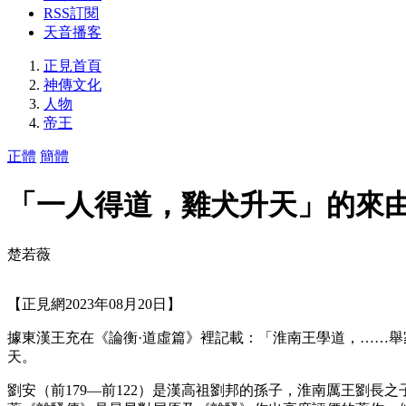
RSS訂閱
天音播客
正見首頁
神傳文化
人物
帝王
正體
簡體
「一人得道，雞犬升天」的來
楚若薇
【正見網2023年08月20日】
據東漢王充在《論衡·道虛篇》裡記載：「淮南王學道，……
天。
劉安（前179—前122）是漢高祖劉邦的孫子，淮南厲王劉