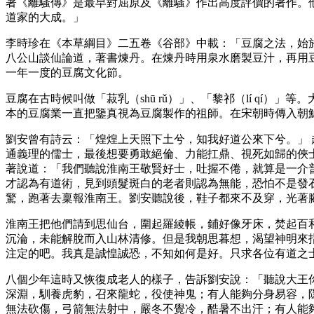
著《離騷傳》是最早對屈原及《離騷》作出高度評價的著作。
道家的大成。」
李時珍在《本草綱目》二五卷《谷部》中載：「豆腐之法，始
八公山談仙論道，著書煉丹。在煉丹時用泉水磨製豆汁，再用豆
一年一度的豆腐文化節。
豆腐在古時候叫做「菽乳（shū rǔ）」、「黎祁（lí qí
本的豆腐業一直把鑒真視為豆腐製作的祖師。在宋朝時傳入朝鮮
劉安曾有詩云：「煌煌上天照下土兮，知我好道公來下兮。」
通義理的儒士，最後想要勇敢絕倫、力能扛鼎、視死如歸的俠
著說道：「我們聽說淮南王敬賢好士，吐握不倦，就算是一介
才認為有道術，見到頭髮斑白的老者則認為無能，恐怕不是發
驚，跑著去稟報淮南王。劉安聽說後，鞋子都來不及穿，光
淮南王把他們請到思仙台，圍起羅綾帳，鋪好像牙床，焚起百
沉淪，未能解脫而入山林清修。但是我朝思暮想，渴望神明來
注定的吧。我真是誠惶誠恐，不知如何是好。只求各位有道之
八個少年這時又恢復成老人的樣子，告訴劉安說：「聽說大王
深淵，馴養虎豹，召來龍蛇，役使神鬼；有人能夠分身易容，
無法砍傷，弓箭無法射中，嚴冬不覺冷，酷暑不出汗；有人能