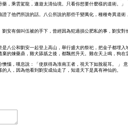
丹藥，乘雲駕龍，遨遊太清仙境。只看你想要什麼樣的道術。
驗證了他們所說的話。八公所說的那些千變萬化，種種奇異道術
。劉安有個叫伍被的手下，曾經因為犯過損公肥私的事，劉安對
於是八公和劉安一起登上高山，舉行盛大的祭祀，把金子都埋入
遺棄的煉藥鼎，雞犬舔舐之後，都飄然升天。雞在天上鳴，狗在
懊惱，嘆息說：「使朕得為淮南王者，視天下如脫屣耳。 」 
樣的人，因為他看到劉安成仙走了，知道天下是真有神仙的。