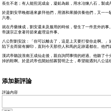
長生不老；有人能煎泥成金，凝鉛為銀，用水冶煉八石，製成
於是劉安早晚都過來參拜他們，用酒和果脯供養他們，又一一
六卷。
就在丹藥煉成，劉安還未及服用的時候，發生了一件意外的事
帝讓宗正拿著符節來處理這件事。
八公對劉安說：「你可以離去了，這是上天要打發你走啊。」
陷下去而留有腳印，直到今天那些人和馬的足跡還都在。他們
漢武帝聽說淮南王成仙走後，親自詢問事情的經過。他聽了十分
掉的鞋啊。於是武帝也開始招募賢明之士，希望能遇到八公這
添加新評論
評論內容