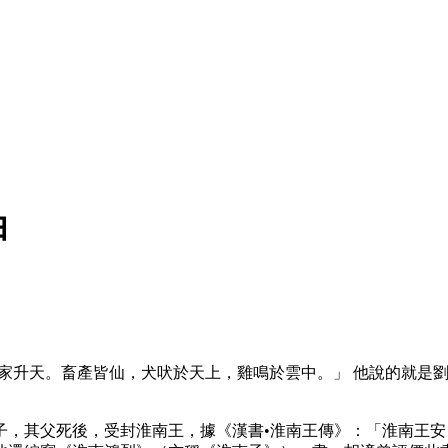
由
舉家升天。畜產皆仙，犬吠於天上，雞鳴於雲中。」 他說的就是
長之子，其父死後，受封淮南王，據《漢書•淮南王傳》：「淮南