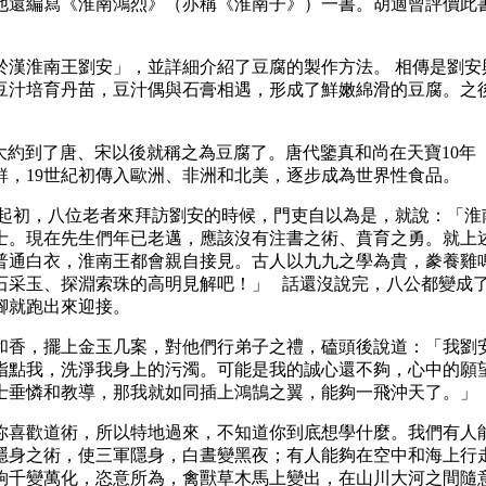
他還編寫《淮南鴻烈》（亦稱《淮南子》）一書。胡適曾評價此
於漢淮南王劉安」，並詳細介紹了豆腐的製作方法。 相傳是劉安
汁培育丹苗，豆汁偶與石膏相遇，形成了鮮嫩綿滑的豆腐。之後
）」等。大約到了唐、宋以後就稱之為豆腐了。唐代鑒真和尚在天寶1
，19世紀初傳入歐洲、非洲和北美，逐步成為世界性食品。
 起初，八位老者來拜訪劉安的時候，門吏自以為是，就說：「淮
士。現在先生們年已老邁，應該沒有注書之術、賁育之勇。就上
普通白衣，淮南王都會親自接見。古人以九九之學為貴，豢養雞
石采玉、探淵索珠的高明見解吧！」 話還沒說完，八公都變成了
著腳就跑出來迎接。
和香，擺上金玉几案，對他們行弟子之禮，磕頭後說道：「我劉
指點我，洗淨我身上的污濁。可能是我的誠心還不夠，心中的願
士垂憐和教導，那我就如同插上鴻鵠之翼，能夠一飛沖天了。
你喜歡道術，所以特地過來，不知道你到底想學什麼。我們有人
隱身之術，使三軍隱身，白晝變黑夜；有人能夠在空中和海上行
夠千變萬化，恣意所為，禽獸草木馬上變出，在山川大河之間隨