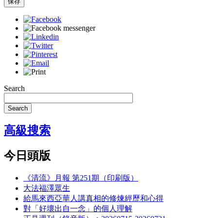
保存
Search
Search
高級搜索
今日頭版
《清流》月報 第251期（印刷版）
大法福澤眾生
給馬來西亞華人講真相的修煉經歷和心得
對「好壞出自一念」的個人理解