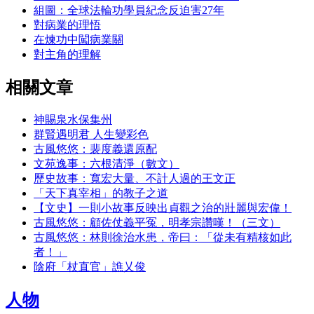
組圖：全球法輪功學員紀念反迫害27年
對病業的理悟
在煉功中闖病業關
對主角的理解
相關文章
神賜泉水保集州
群賢遇明君 人生變彩色
古風悠悠：裴度義還原配
文苑逸事：六根清淨（數文）
歷史故事：寬宏大量、不計人過的王文正
「天下真宰相」的教子之道
【文史】一則小故事反映出貞觀之治的壯麗與宏偉！
古風悠悠：顧佐仗義平冤，明孝宗讚嘆！（三文）
古風悠悠：林則徐治水患，帝曰：「從未有精核如此
者！」
陰府「杖直官」譙乂俊
人物