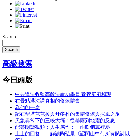
Search
Search
高級搜索
今日頭版
中共違法收監高齡法輪功學員 致死案例頻現
在景點洪法講真相的修煉體會
為他的一念
記在聖塔芭芭拉與丹麥村的集體修煉與採風之旅
天象異常下的三峽大壩：從暴雨到地震的反思
配樂朗讀視頻：人生感悟：一雨吹銷萬裡塵
上士的回答——解讀陶弘景《詔問山中何所有賦詩以