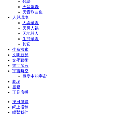
歌譜
天音劇場
天音歌曲集
人與環境
人與環境
天災人禍
天地與人
生態環境
其它
生命探索
文明新見
文學藝術
警世預言
宇宙時空
巨變中的宇宙
劇場
書籍
正見廣播
按日瀏覽
網上投稿
聯繫我們