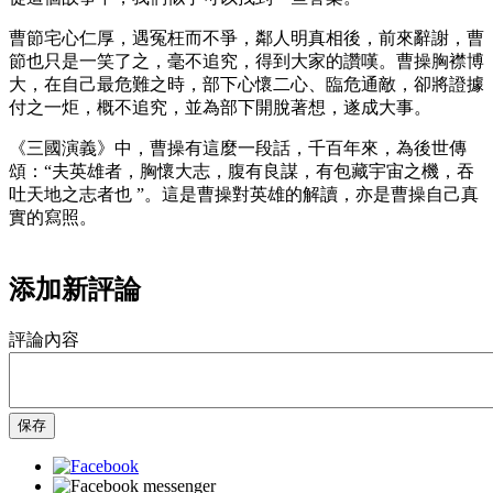
曹節宅心仁厚，遇冤枉而不爭，鄰人明真相後，前來辭謝，曹
節也只是一笑了之，毫不追究，得到大家的讚嘆。曹操胸襟博
大，在自己最危難之時，部下心懷二心、臨危通敵，卻將證據
付之一炬，概不追究，並為部下開脫著想，遂成大事。
《三國演義》中，曹操有這麼一段話，千百年來，為後世傳
頌：“夫英雄者，胸懷大志，腹有良謀，有包藏宇宙之機，吞
吐天地之志者也 ”。這是曹操對英雄的解讀，亦是曹操自己真
實的寫照。
添加新評論
評論內容
保存