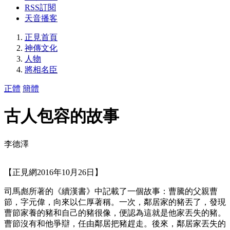
RSS訂閱
天音播客
正見首頁
神傳文化
人物
將相名臣
正體
簡體
古人包容的故事
李德澤
【正見網2016年10月26日】
司馬彪所著的《續漢書》中記載了一個故事：曹騰的父親曹
節，字元偉，向來以仁厚著稱。一次，鄰居家的豬丟了，發現
曹節家養的豬和自己的豬很像，便認為這就是他家丟失的豬。
曹節沒有和他爭辯，任由鄰居把豬趕走。後來，鄰居家丟失的