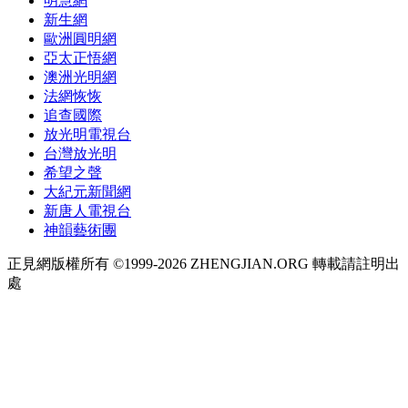
明慧網
新生網
歐洲圓明網
亞太正悟網
澳洲光明網
法網恢恢
追查國際
放光明電視台
台灣放光明
希望之聲
大紀元新聞網
新唐人電視台
神韻藝術團
正見網版權所有 ©1999-2026 ZHENGJIAN.ORG 轉載請註明出
處