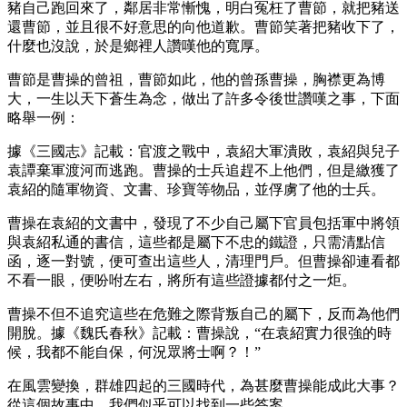
豬自己跑回來了，鄰居非常慚愧，明白冤枉了曹節，就把豬送
還曹節，並且很不好意思的向他道歉。曹節笑著把豬收下了，
什麼也沒說，於是鄉裡人讚嘆他的寬厚。
曹節是曹操的曾祖，曹節如此，他的曾孫曹操，胸襟更為博
大，一生以天下蒼生為念，做出了許多令後世讚嘆之事，下面
略舉一例：
據《三國志》記載：官渡之戰中，袁紹大軍潰敗，袁紹與兒子
袁譚棄軍渡河而逃跑。曹操的士兵追趕不上他們，但是繳獲了
袁紹的隨軍物資、文書、珍寶等物品，並俘虜了他的士兵。
曹操在袁紹的文書中，發現了不少自己屬下官員包括軍中將領
與袁紹私通的書信，這些都是屬下不忠的鐵證，只需清點信
函，逐一對號，便可查出這些人，清理門戶。但曹操卻連看都
不看一眼，便吩咐左右，將所有這些證據都付之一炬。
曹操不但不追究這些在危難之際背叛自己的屬下，反而為他們
開脫。據《魏氏春秋》記載：曹操說，“在袁紹實力很強的時
候，我都不能自保，何況眾將士啊？！”
在風雲變換，群雄四起的三國時代，為甚麼曹操能成此大事？
從這個故事中，我們似乎可以找到一些答案。