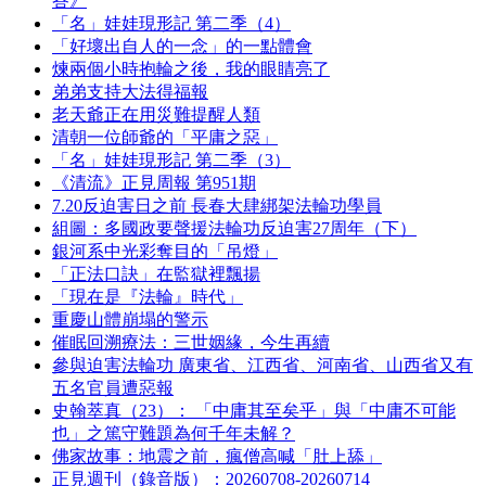
答》
「名」娃娃現形記 第二季（4）
「好壞出自人的一念」的一點體會
煉兩個小時抱輪之後，我的眼睛亮了
弟弟支持大法得福報
老天爺正在用災難提醒人類
清朝一位師爺的「平庸之惡」
「名」娃娃現形記 第二季（3）
《清流》正見周報 第951期
7.20反迫害日之前 長春大肆綁架法輪功學員
組圖：多國政要聲援法輪功反迫害27周年（下）
銀河系中光彩奪目的「吊燈」
「正法口訣」在監獄裡飄揚
「現在是『法輪』時代」
重慶山體崩塌的警示
催眠回溯療法：三世姻緣，今生再續
參與迫害法輪功 廣東省、江西省、河南省、山西省又有
五名官員遭惡報
史翰萃真（23）： 「中庸其至矣乎」與「中庸不可能
也」之篤守難題為何千年未解？
佛家故事：地震之前，瘋僧高喊「肚上舔」
正見週刊（錄音版）：20260708-20260714