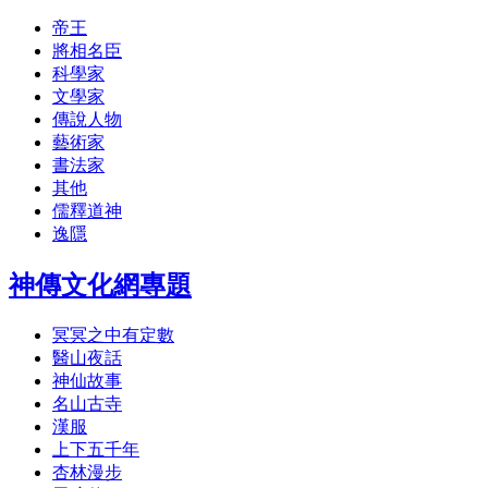
帝王
將相名臣
科學家
文學家
傳說人物
藝術家
書法家
其他
儒釋道神
逸隱
神傳文化網專題
冥冥之中有定數
醫山夜話
神仙故事
名山古寺
漢服
上下五千年
杏林漫步