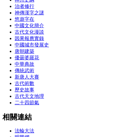
治者修行
神傳漢字之謎
悠遊字在
中國文化簡介
古代文化漫談
因果報應實錄
中國城市發展史
唐朝建築
優曇婆羅花
中華典故
傳統武術
新唐人大賽
古代術數
歷史故事
古代天文地理
二十四節氣
相關連結
法輪大法