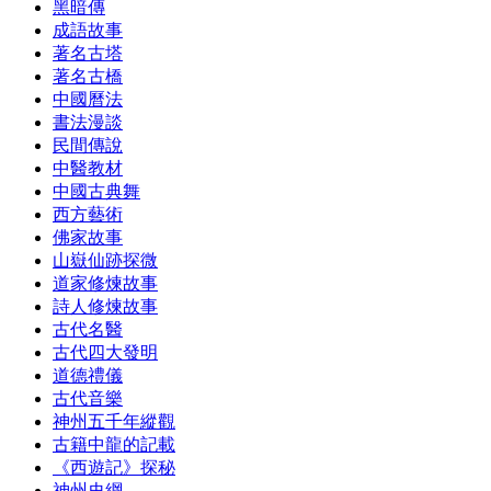
黑暗傳
成語故事
著名古塔
著名古橋
中國曆法
書法漫談
民間傳說
中醫教材
中國古典舞
西方藝術
佛家故事
山嶽仙跡探微
道家修煉故事
詩人修煉故事
古代名醫
古代四大發明
道德禮儀
古代音樂
神州五千年縱觀
古籍中龍的記載
《西遊記》探秘
神州史綱