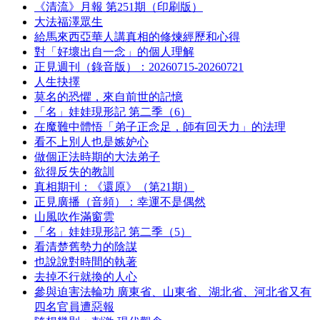
《清流》月報 第251期（印刷版）
大法福澤眾生
給馬來西亞華人講真相的修煉經歷和心得
對「好壞出自一念」的個人理解
正見週刊（錄音版）：20260715-20260721
人生抉擇
莫名的恐懼，來自前世的記憶
「名」娃娃現形記 第二季（6）
在魔難中體悟「弟子正念足，師有回天力」的法理
看不上別人也是嫉妒心
做個正法時期的大法弟子
欲得反失的教訓
真相期刊：《還原》（第21期）
正見廣播（音頻）：幸運不是偶然
山風吹作滿窗雲
「名」娃娃現形記 第二季（5）
看清楚舊勢力的陰謀
也說說對時間的執著
去掉不行就換的人心
參與迫害法輪功 廣東省、山東省、湖北省、河北省又有
四名官員遭惡報