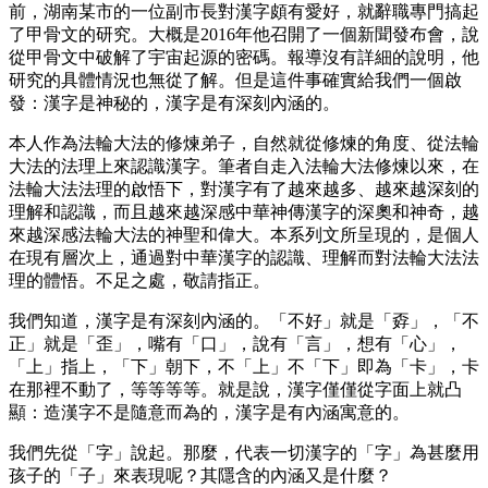
前，湖南某市的一位副市長對漢字頗有愛好，就辭職專門搞起
了甲骨文的研究。大概是2016年他召開了一個新聞發布會，說
從甲骨文中破解了宇宙起源的密碼。報導沒有詳細的說明，他
研究的具體情況也無從了解。但是這件事確實給我們一個啟
發：漢字是神秘的，漢字是有深刻內涵的。
本人作為法輪大法的修煉弟子，自然就從修煉的角度、從法輪
大法的法理上來認識漢字。筆者自走入法輪大法修煉以來，在
法輪大法法理的啟悟下，對漢字有了越來越多、越來越深刻的
理解和認識，而且越來越深感中華神傳漢字的深奧和神奇，越
來越深感法輪大法的神聖和偉大。本系列文所呈現的，是個人
在現有層次上，通過對中華漢字的認識、理解而對法輪大法法
理的體悟。不足之處，敬請指正。
我們知道，漢字是有深刻內涵的。「不好」就是「孬」，「不
正」就是「歪」，嘴有「口」，說有「言」，想有「心」，
「上」指上，「下」朝下，不「上」不「下」即為「卡」，卡
在那裡不動了，等等等等。就是說，漢字僅僅從字面上就凸
顯：造漢字不是隨意而為的，漢字是有內涵寓意的。
我們先從「字」說起。那麼，代表一切漢字的「字」為甚麼用
孩子的「子」來表現呢？其隱含的內涵又是什麼？