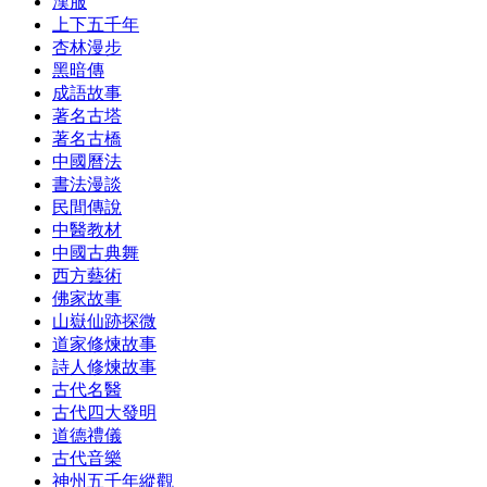
漢服
上下五千年
杏林漫步
黑暗傳
成語故事
著名古塔
著名古橋
中國曆法
書法漫談
民間傳說
中醫教材
中國古典舞
西方藝術
佛家故事
山嶽仙跡探微
道家修煉故事
詩人修煉故事
古代名醫
古代四大發明
道德禮儀
古代音樂
神州五千年縱觀