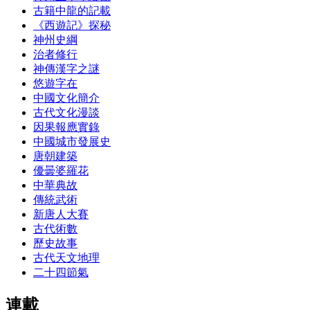
古籍中龍的記載
《西遊記》探秘
神州史綱
治者修行
神傳漢字之謎
悠遊字在
中國文化簡介
古代文化漫談
因果報應實錄
中國城市發展史
唐朝建築
優曇婆羅花
中華典故
傳統武術
新唐人大賽
古代術數
歷史故事
古代天文地理
二十四節氣
連載