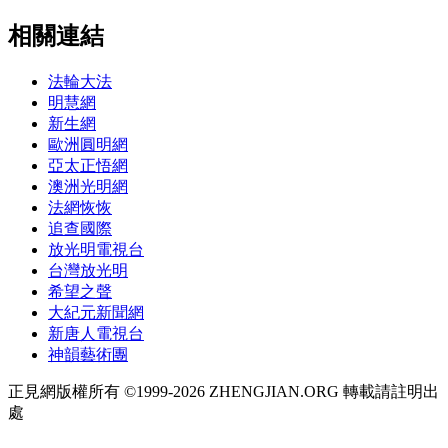
相關連結
法輪大法
明慧網
新生網
歐洲圓明網
亞太正悟網
澳洲光明網
法網恢恢
追查國際
放光明電視台
台灣放光明
希望之聲
大紀元新聞網
新唐人電視台
神韻藝術團
正見網版權所有 ©1999-2026 ZHENGJIAN.ORG 轉載請註明出
處