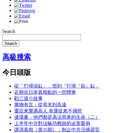
Search
Search
高級搜索
今日頭版
從「打掃浴缸」，悟到「打掃『欲』缸」
近期在日本真相點的一些體會
勸三退小故事
萬物有言：從草木到高遠
重症來襲遇高人 幸運從來不偶然
連環畫：他們都是為法而來的生命（二）
上半年中共對法輪功教師的迫害案例
講清真相（第35期）：制止中共活摘器官