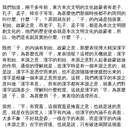
我們知道，兩千多年前，東方本次文明的文化啟蒙者有老子、
孔子、孟子、韓非子等等。為甚麼他們那個時候都不約而同的
叫什麼、什麼「子」？原因就在於，「子」的內涵是指孩童、
初始、啟蒙之意，而老子、孔子、孟子等，都是為本次文明開
創文化的，他們的歷史使命就是本次文明文化的啟蒙者，所
以，他們是名副其實的什麼、什麼「子」。
既然「子」的內涵有初始、啟蒙之意，那麼表現博大精深漢字
的「字」為甚麼也用「子」來表現呢？這裡的天機就是：漢字
有初始、本源之意，漢字的初始、本源之意對人起著啟蒙啟迪
的作用。通俗的理解就是，造漢字時是有一個本源之意的，就
是說，漢字不是憑空而來的，也不是誰隨隨便便臆想出來的，
漢字是根據一個本源之意而造的。這裡，我們將漢字的本源之
意叫做「漢字本意」。所有的漢字都有本源之意，就看人們對
漢字認識多少、理解到什麼程度。這就是漢字的「字」為甚麼
讀「子」音、為甚麼用「子」來表現的道理所在。
當然，「字」有寶蓋，這個寶蓋是掩蓋之意，也就是迷的意
思，就是在告訴世人：漢字有內涵，但漢字的內涵不在表面，
大多不象「不好就是孬」一樣在字的表面，而是漢字的內涵
（本源之意）在字的背後。也就是說，只有破迷揭開這個蓋