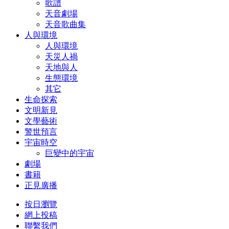
歌譜
天音劇場
天音歌曲集
人與環境
人與環境
天災人禍
天地與人
生態環境
其它
生命探索
文明新見
文學藝術
警世預言
宇宙時空
巨變中的宇宙
劇場
書籍
正見廣播
按日瀏覽
網上投稿
聯繫我們