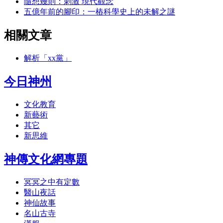
隨想幾則：刺激 現代觀念
五億年前的腳印：一樁科學史上的未解之謎
相關文章
解析「xx黨」
今日神州
文化教育
新藝術
其它
新思維
神傳文化網專題
冥冥之中有定數
醫山夜話
神仙故事
名山古寺