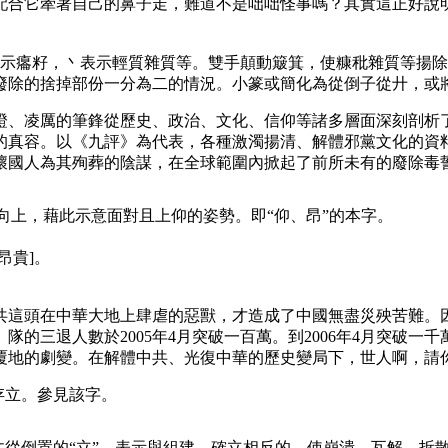
配合它牽著自己的鼻子走，難道不是咄咄怪事嗎？其實這正好說
示癟籽，丶表示輕質雜質等。雙手顛動簸箕，使糠秕雜質等揚除
廢除的捨掉部份一分為二的情況。小篆或簡化為從倒子從廾，或
證、凌厲的筆鋒從歷史、政治、文化、信仰等諸多層面深刻剖析
的真容。以《九評》為代表，各種激濁揚清、解體邪黨文化的資
壞國人為其殉葬的陰謀，在全球範圍內掀起了前所未有的廢除毒
向上，藉此示意面對且上仰的姿勢。即“仰、昂”的本字。
昂貴]。
共這頭在中華大地上肆虐的惡獸，才造成了中國無盡災殃苦難。
人數於2005年4月突破一百萬。到2006年4月突破一千萬。到2
覆地的劇變。在解體中共、光復中華的歷史變局下，世人啊，請
能存立。參見該字。
從倒置的“立”。表示與組建、確立相反的。使崩潰、瓦解、拆