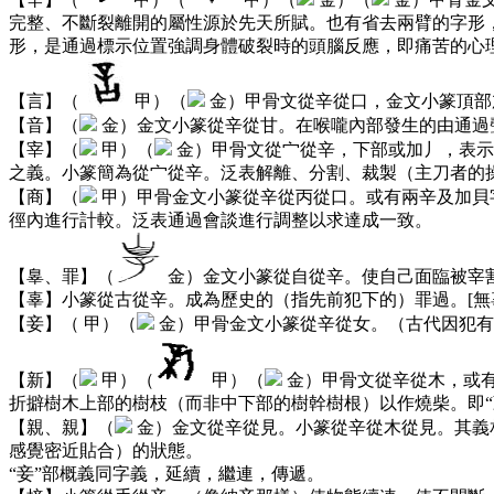
完整、不斷裂離開的屬性源於先天所賦。也有省去兩臂的字形
形，是通過標示位置強調身體破裂時的頭腦反應，即痛苦的心理
【言】（
甲）（
金）甲骨文從辛從口，金文小篆頂部
【音】（
金）金文小篆從辛從甘。在喉嚨內部發生的由通過
【宰】（
甲）（
金）甲骨文從宀從辛，下部或加丿，表示
之義。小篆簡為從宀從辛。泛表解離、分割、裁製（主刀者的
【商】（
甲）甲骨金文小篆從辛從丙從口。或有兩辛及加貝
徑內進行計較。泛表通過會談進行調整以求達成一致。
【辠、罪】（
金）金文小篆從自從辛。使自己面臨被宰割
【辜】小篆從古從辛。成為歷史的（指先前犯下的）罪過。[無
【妾】（
甲）（
金）甲骨金文小篆從辛從女。（古代因犯有
【新】（
甲）（
甲）（
金）甲骨文從辛從木，或
折擗樹木上部的樹枝（而非中下部的樹幹樹根）以作燒柴。即“
【親、親】（
金）金文從辛從見。小篆從辛從木從見。其義
感覺密近貼合）的狀態。
“妾”部概義同字義，延續，繼連，傳遞。