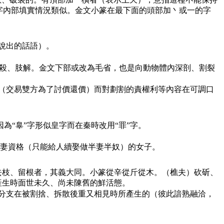
字內部填實情況類似。金文小篆在最下面的頭部加丶或一的字
。
說出的話語）。
屠殺、肢解。金文下部或改為毛省，也是向動物體內深剖、割裂
（交易雙方為了討價還價）而對劃割的責權利等內容在可調口
“辠”字形似皇字而在秦時改用“罪”字。
妻資格（只能給人續娶做半妻半奴）的女子。
去枝、留根者，其義大同。小篆從辛從斤從木。（樵夫）砍斫、
產生時面世未久、尚未陳舊的鮮活態。
分支在被割捨、拆散後重又相見時所產生的（彼此諳熟融洽，