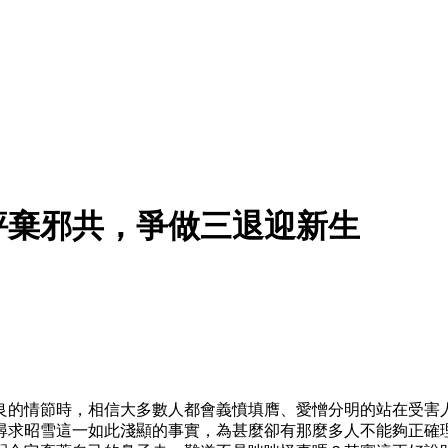
評棄邪共，爭做三退迎新生
良的情節時，相信大多數人都會義憤填膺、愛憎分明的站在受害
尋求昭雪這一如此淺顯的事實，為甚麼卻有那麼多人不能夠正確