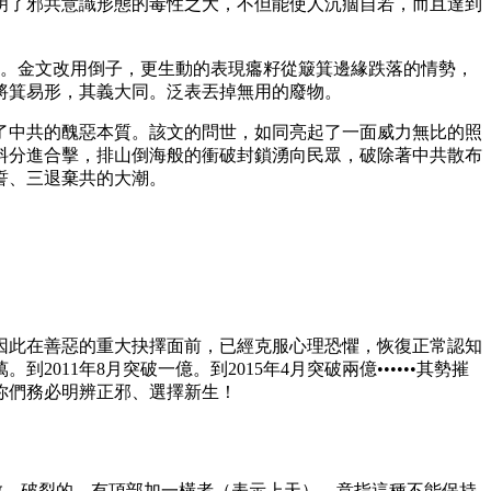
明了邪共意識形態的毒性之大，不但能使人沉痼自若，而且達到
。金文改用倒子，更生動的表現癟籽從簸箕邊緣跌落的情勢，
將箕易形，其義大同。泛表丟掉無用的廢物。
了中共的醜惡本質。該文的問世，如同亮起了一面威力無比的照
料分進合擊，排山倒海般的衝破封鎖湧向民眾，破除著中共散布
誓、三退棄共的大潮。
因此在善惡的重大抉擇面前，已經克服心理恐懼，恢復正常認知
011年8月突破一億。到2015年4月突破兩億••••••其勢摧
你們務必明辨正邪、選擇新生！
散、破裂的。有頂部加一橫者（表示上天），意指這種不能保持