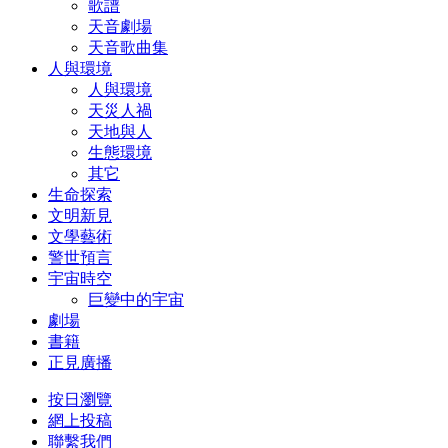
歌譜
天音劇場
天音歌曲集
人與環境
人與環境
天災人禍
天地與人
生態環境
其它
生命探索
文明新見
文學藝術
警世預言
宇宙時空
巨變中的宇宙
劇場
書籍
正見廣播
按日瀏覽
網上投稿
聯繫我們