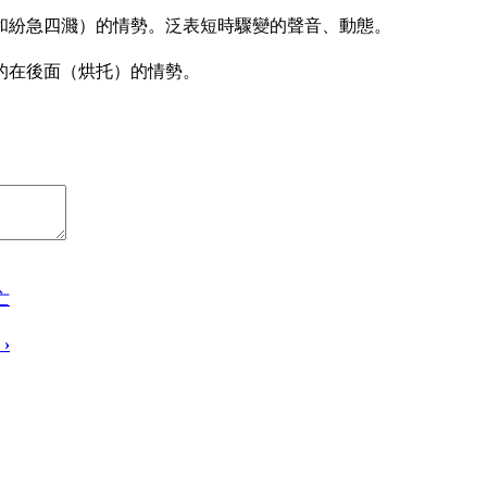
。
和紛急四濺）的情勢。泛表短時驟變的聲音、動態。
的在後面（烘托）的情勢。
亡
罪
›