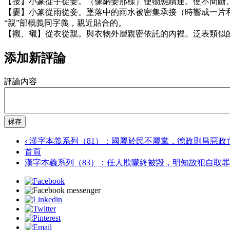
【接】小篆從手從妾。（像納妾那樣）使物態續連。使不間斷
【霎】小篆從雨從妾。墜落中的雨水被密集承接（時響成一片
“親”部概義同字義，親近貼合的。
【襯、襯】從衣從親。與衣物外層親密依託的內裡。泛表類似
添加新評論
評論內容
保存
‹
漢字本義系列（81）：國屬於民不屬黨，德政則昌惡政
首頁
漢字本義系列（83）：任人欺矇終被毀，明知故犯自取