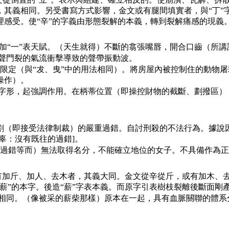
，其義相同。另受書寫方式影響，金文或有腿間填實者，與“丁”
感受。使“辛”的字義由形態裂解的本義，轉到裂解痛感的現義
加“一”表天賦。（天生就得）不斷的翕張嘴唇，開合口齒（所講
聲門裂的氣流衝擊導致的聲帶振動波。
限定（與“犮、曳”中的用法相同）。將房屋內被控制住的動物
操作）。
字形，起強調作用。在柄蒂位置（即操控財物的截斷、劃撥區）
（即接受法律制裁）的嚴重過錯。自討刑殺的不法行為。據說因為
辜：沒有既往的過錯]。
過錯等而）無法取得名分，不能確立地位的女子。不具備作為正
有加斤、加人、去木者，其義大同。金文從辛從斤，或有加木、
薪”的本字。後造“薪”字表本義。而原字引表樹枝裂離後斷面剛
相同。（像被采的薪柴那樣）原本在一起，具有血脈關聯的體系