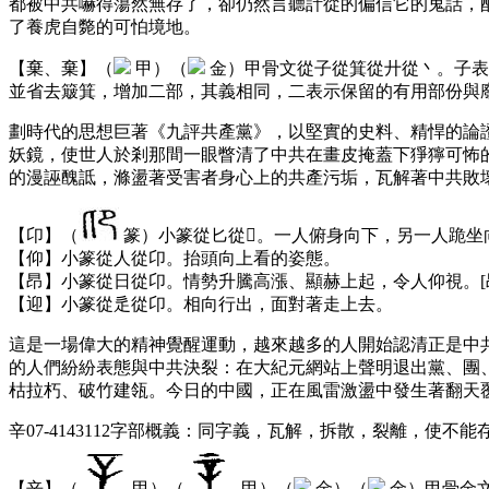
都被中共嚇得蕩然無存了，卻仍然言聽計從的偏信它的鬼話，
了養虎自斃的可怕境地。
【棄、棄】（
甲）（
金）甲骨文從子從箕從廾從丶。子表
並省去簸箕，增加二部，其義相同，二表示保留的有用部份與
劃時代的思想巨著《九評共產黨》，以堅實的史料、精悍的論
妖鏡，使世人於剎那間一眼瞥清了中共在畫皮掩蓋下猙獰可怖
的漫誣醜詆，滌盪著受害者身心上的共產污垢，瓦解著中共敗
【卬】（
篆）小篆從匕從。一人俯身向下，另一人跪坐
【仰】小篆從人從卬。抬頭向上看的姿態。
【昂】小篆從日從卬。情勢升騰高漲、顯赫上起，令人仰視。[
【迎】小篆從辵從卬。相向行出，面對著走上去。
這是一場偉大的精神覺醒運動，越來越多的人開始認清正是中
的人們紛紛表態與中共決裂：在大紀元網站上聲明退出黨、團、隊的三退
枯拉朽、破竹建瓴。今日的中國，正在風雷激盪中發生著翻天
辛07-4143112字部概義：同字義，瓦解，拆散，裂離，使不
【辛】（
甲）（
甲）（
金）（
金）甲骨金文