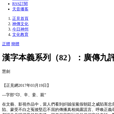
RSS訂閱
天音播客
正見首頁
神傳文化
今日神州
文化教育
正體
簡體
漢字本義系列（82）：廣傳九
慧劍
【正見網2017年03月19日】
---字部“卬、辛、妾、親”
在文藝、影視作品中，當人們看到奸賊佞黨假朝廷之威陷害忠
陷、蒙受不白之冤後堅忍不屈的傳播真相揭露謊言、呼喚正義