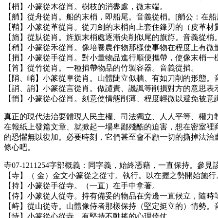
【梢】小篆從木從肖。樹枝的消盡處，微末端。
【艄】從舟從肖。船的末梢，即船尾。音義從梢。[艄公：在船
【鞘】小篆從革從肖。從刀劍的末梢向上套住鋒刃的（皮革材
【旓】從㫃從肖。旌旗末梢處逐漸尖削似尾的旗斿。音義從梢
【稍】小篆從禾從肖。像培養農作物那樣使事物在程度上有微
【捎】小篆從手從肖。對小量物品進行順便攜帶，使像末梢一
【筲】從竹從肖。一種捎帶物品的竹製容器。音義從捎。
【陗、峭】小篆從阜從肖。山體陡立似牆、有如刀削的形態。音
【誚、誚】小篆從言從肖。做譴責、譏諷等削損對方的意思表
【悄】小篆從心從肖。刻意使情態削薄、程度輕微以避免被意
真正的現代法治要體現人民主權、司法獨立、人人平等、權力
在報紙上發篇文章、就掀起一場卑鄙殘酷的迫害，想在密室裡
的恐懼無以復加。必要時刻，它們甚至會不顧一切的撕掉法治
條心吧。
寺07-1211254字部概義：同字義，始終憑藉，一直保持。參見
【寺】（
金）金文小篆從之從寸。執行。以在握之勢開始施行。
【持】小篆從手從寺。（一直）在手中拿著。
【侍】小篆從人從寺。持有備妥的物品在旁邊一直候立，隨時等
【峙】從山從寺。山體像侍者那樣保持（堅定挺立的）情勢。
【恃】小篆從心從寺。有堅持不動搖的心理倚仗。