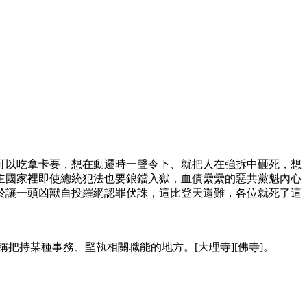
可以吃拿卡要，想在動遷時一聲令下、就把人在強拆中砸死，想
主國家裡即使總統犯法也要鋃鐺入獄，血債纍纍的惡共黨魁內心
於讓一頭凶獸自投羅網認罪伏誅，這比登天還難，各位就死了這
持某種事務、堅執相關職能的地方。[大理寺][佛寺]。