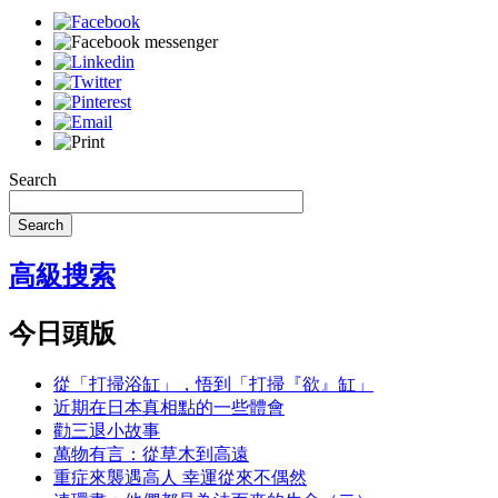
Search
Search
高級搜索
今日頭版
從「打掃浴缸」，悟到「打掃『欲』缸」
近期在日本真相點的一些體會
勸三退小故事
萬物有言：從草木到高遠
重症來襲遇高人 幸運從來不偶然