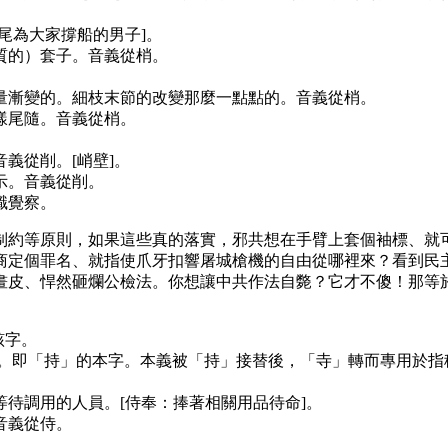
尾為大家撐船的男子]。
質的）套子。音義從梢。
。
量漸變的。細枝末節的改變那麼一點點的。音義從梢。
樣尾隨。音義從梢。
義從削。[峭壁]。
示。音義從削。
識覺察。
制約等原則，如果這些真的落實，邪共想在手臂上套個袖標、就
商定個罪名、就指使爪牙扣響屠城槍機的自由從哪裡來？看到民
畫皮、悍然砸爛公檢法。你想讓中共作法自斃？它才不傻！那等
該字。
即「持」的本字。本義被「持」接替後，「寺」轉而專用於指稱把
待調用的人員。[侍奉：捧著相關用品待命]。
音義從侍。