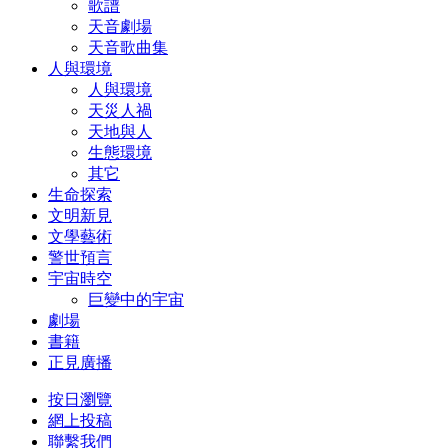
歌譜
天音劇場
天音歌曲集
人與環境
人與環境
天災人禍
天地與人
生態環境
其它
生命探索
文明新見
文學藝術
警世預言
宇宙時空
巨變中的宇宙
劇場
書籍
正見廣播
按日瀏覽
網上投稿
聯繫我們