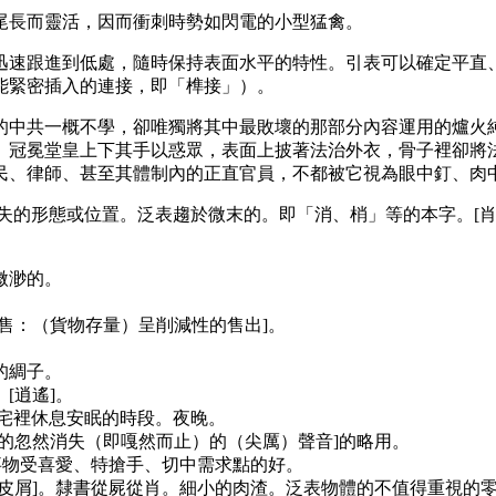
尾長而靈活，因而衝刺時勢如閃電的小型猛禽。
速跟進到低處，隨時保持表面水平的特性。引表可以確定平直、
能緊密插入的連接，即「榫接」）。
的中共一概不學，卻唯獨將其中最敗壞的那部分內容運用的爐火
、冠冕堂皇上下其手以惑眾，表面上披著法治外衣，骨子裡卻將
民、律師、甚至其體制內的正直官員，不都被它視為眼中釘、肉
的形態或位置。泛表趨於微末的。即「消、梢」等的本字。[肖
微渺的。
售：（貨物存量）呈削減性的售出]。
的綢子。
[逍遙]。
宅裡休息安眠的時段。夜晚。
的忽然消失（即嘎然而止）的（尖厲）聲音]的略用。
事物受喜愛、特搶手、切中需求點的好。
皮屑]。隸書從屍從肖。細小的肉渣。泛表物體的不值得重視的