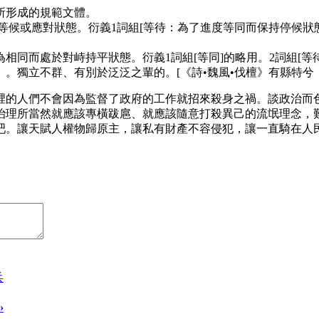
所形成的規範文體。
候或應對狀態。衍義1詞組[等待：為了進度等同而保持停候狀態
同而處於對峙持平狀態。衍義1詞組[等同]的略用。2詞組[等待]
。獨立不群、有別於泛泛之輩的。[《詩•魏風•伐檀》有縣特兮
裡的人們不會因為監督了政府的工作就招來殺身之禍。談政治而
治理所當然就應該專橫跋扈、就應該隨意打殺異己的流氓理念，
吧。讓天賦人權物歸原主，讓私有財產不容侵犯，讓一直騎在人
兵
›