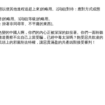
以便其他進程追趕上來]的略用。2詞組[對待：應對方式或態
的略用。3詞組[等級]的略用。
：掛著非同尋常、不平庸的東西]。
色變的中國人啊，你們的內心正被深深的奴役著。你們一面聆聽
難道覺察不出自己上當受騙，已經中毒太深嗎？飽受惡共欺凌的
民頭上的邪黨削去特權，讓惡貫滿盈的共產凶獸接受審判！