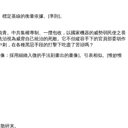
標定基線的衡量依據。[準則]。
純青。中共集權專制、一攬包收，以國家機器的威勢弱民使之畏
法治視為威脅自己統治的死敵。它不但縱容手下的官員部委胡作
中刺，在各種黑惡手段的打擊下吃盡了苦頭嗎？
像：採用細緻入微的手法刻畫出的畫像]。引表相似。[惟妙惟
零散碎末。