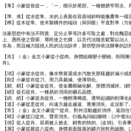
【隼】小篆從隹從一，「一」標示於尾部。一種翅膀窄而尖、
【準、准】從水從隼。水的上表面在容器傾斜時能像鷹隼一樣迅
【榫】從木從隼。使木製構件的端頭（與卯眼）平直對準（方
法家思想中有法不阿貴、定分止爭等許多可取之處，對此醜惡
上、愚民使之昏噩、辱民使之乞憐，以言代法隨意鬆緊以治人
非為，而且極力阻撓人民的法治訴求，那些堅持依法辦事的訪
【肖】（
金）金文小篆從小從肉。身體組織變小變細、削弱漸失
肖]。
【消】小篆從水從肖。像水勢衰退或水汽散失那樣趨於減小或
【削】小篆從肖從刀。用刀具裁減、使薄弱化。
【銷、銷】小篆從金從肖。使金屬熔融化解、形體消減掉。[銷
【硝】從石從肖。一種易於消溶的礦石晶體。
【綃、綃】小篆從糸從肖。一種輕薄稀疏、透明起縐的削薄化
【逍】小篆從辵從肖。向遠方越走越遠、逐漸消失。走沒影了。
【宵】（
金）金文小篆從宀從肖。對外活動趨於消停、返回住
【哨】小篆從口從肖。聲音消失。衍義為詞組[唿哨：口中發出
【俏】從人從肖。容易被人搶走、銷售的快的。[走俏]。引表
【屑】小篆從屍從八從肉。身體表面脫落的鱗片狀乾死細胞。[