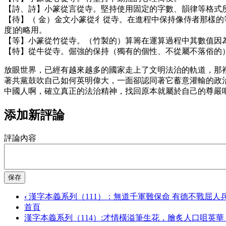
【詩、詩】小篆從言從寺。堅持使用固定的字數、韻律等格式
【待】（
金）金文小篆從彳從寺。在進程中保持像侍者那樣的等
度]的略用。
【等】小篆從竹從寺。（竹製的）算籌在運算過程中其數值因為相
【特】從牛從寺。倔強的保持（獨有的個性、不從屬不落俗的）
放眼世界，已經有越來越多的國家走上了文明法治的軌道，那
著共黨鼓吹自己如何英明偉大，一面卻認同著它蓄意灌輸的政
中國人啊，確立真正的法治精神，找回原本就屬於自己的尊嚴
添加新評論
評論內容
保存
‹
漢字本義系列（111）：無道千軍難保命 有德不戰屈人
首頁
漢字本義系列（114）:才情橫溢筆生花，膾炙人口咀英華