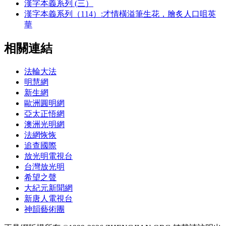
漢字本義系列 (三）
漢字本義系列（114）:才情橫溢筆生花，膾炙人口咀英
華
相關連結
法輪大法
明慧網
新生網
歐洲圓明網
亞太正悟網
澳洲光明網
法網恢恢
追查國際
放光明電視台
台灣放光明
希望之聲
大紀元新聞網
新唐人電視台
神韻藝術團