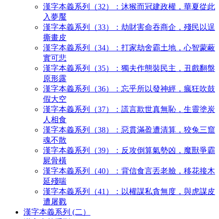
漢字本義系列（32）：沐猴而冠建政權，華夏從此
入夢魘
漢字本義系列（33）：劫財害命吞商企，殘民以逞
撕畫皮
漢字本義系列（34）：打家劫舍霸土地，心智蒙蔽
實可悲
漢字本義系列（35）：獨夫作態裝民主，丑戲翻盤
原形露
漢字本義系列（36）：忘乎所以發神經，瘋狂吹鼓
假大空
漢字本義系列（37）：謊言欺世真無恥，生靈塗炭
人相食
漢字本義系列（38）：惡貫滿盈遭清算，狡兔三窟
魂不散
漢字本義系列（39）：反攻倒算氣勢凶，魔獸爭霸
屍骨橫
漢字本義系列（40）：背信食言丟老臉，移花接木
延殘喘
漢字本義系列（41）：以權謀私貪無度，與虎謀皮
遭屠戮
漢字本義系列 (二）