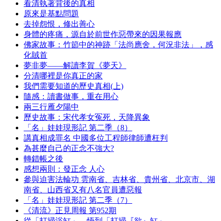
看清執著背後的真相
原來是基點問題
去掉怨恨，修出善心
身體的疼痛，源自於前世作惡帶來的因果報應
佛家故事：竹節中的神跡「法尚應舍，何況非法」，感
化賊首
夢非夢——解讀李賀《夢天》
分清哪裡是你真正的家
我們需要知道的歷史真相(上)
隨感：讀書做事，重在用心
兩三行雁夕陽中
歷史故事：宋代孝女冤死，天降異象
「名」娃娃現形記 第二季（8）
講真相成罪名 中國多位工程師律師遭枉判
為甚麼自己的正念不強大?
轉錯帳之後
感想兩則：發正念 人心
參與迫害法輪功 雲南省、吉林省、貴州省、北京市、湖
南省、山西省又有八名官員遭惡報
「名」娃娃現形記 第二季（7）
《清流》正見周報 第952期
從「打掃浴缸」，悟到「打掃『欲』缸」