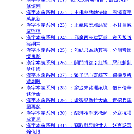
修煉潮
漢字本義系列（22）：主佛慈悲轉法輪，恩澤寰宇
萬象新
漢字本義系列（23）：正氣恢宏邪惡驚，不甘自滅
露猙獰
漢字本義系列（24）：邪魔西來建惡黨，逆天叛道
篡綱常
漢字本義系列（25）：勾結只為助其害，分崩皆因
懷鬼胎
漢字本義系列（26）：開門揖盜引紅禍，惡龍趁亂
孽中國
漢字本義系列（27）：狼子野心寄籬下，伺機反叛
遭剿殺
漢字本義系列（28）：窮途末路瀕絕境，借日侵華
逃活命
漢字本義系列（29）：虛張聲勢拉大旗，實招兵馬
圖再起
漢字本義系列（30）：鷸蚌相爭乘機起，分庭抗禮
成定局
漢字本義系列（31）：竊取戰果唬世人，妖言惑眾
煽仇恨