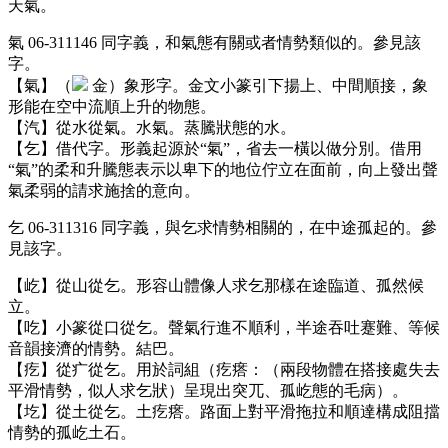
天氣。
氣 06-311146 同字義，和氣態有關或者情勢類似的。參見該
字。
【氣】（
金）象形字。金文小篆引下揚上、中間順接，象
形能在空中流順上升的物態。
【汽】從水從氣。水氣。蒸騰狀態的水。
【乞】借代字。形義起源於“氣”，省去一橫以做分別。借用
“氣”的柔和升騰態表示以卑下的地位佇立在面前，向上發出聲
氣柔弱的請求施捨的意向。
乞 06-311316 同字義，與乞求情勢相關的，在中途孤起的。參
見該字。
【屹】從山從乞。形容山體像人求乞那樣在途臨道、孤然候
立。
【吃】小篆從口從乞。聲氣行進不順利，半途吞吐蹇難、等候
音韻接濟的情勢。結巴。
【疙】從疒從乞。用於詞組（疙瘩：（兩段物體在搭接處失去
平滑情勢，似人求乞狀）呈現出突兀、孤屹態的毛病）。
【圪】從土從乞。土疙瘩。路面上對平滑拖拉和順達構成阻擋
情勢的孤屹土石。