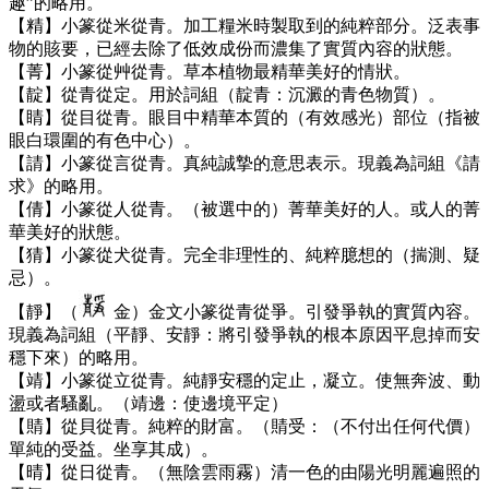
趣”的略用。
【精】小篆從米從青。加工糧米時製取到的純粹部分。泛表事
物的賅要，已經去除了低效成份而濃集了實質內容的狀態。
【菁】小篆從艸從青。草本植物最精華美好的情狀。
【靛】從青從定。用於詞組（靛青：沉澱的青色物質）。
【睛】從目從青。眼目中精華本質的（有效感光）部位（指被
眼白環圍的有色中心）。
【請】小篆從言從青。真純誠摯的意思表示。現義為詞組《請
求》的略用。
【倩】小篆從人從青。（被選中的）菁華美好的人。或人的菁
華美好的狀態。
【猜】小篆從犬從青。完全非理性的、純粹臆想的（揣測、疑
忌）。
【靜】（
金）金文小篆從青從爭。引發爭執的實質內容。
現義為詞組（平靜、安靜：將引發爭執的根本原因平息掉而安
穩下來）的略用。
【靖】小篆從立從青。純靜安穩的定止，凝立。使無奔波、動
盪或者騷亂。（靖邊：使邊境平定）
【䝼】從貝從青。純粹的財富。（䝼受：（不付出任何代價）
單純的受益。坐享其成）。
【晴】從日從青。（無陰雲雨霧）清一色的由陽光明麗遍照的