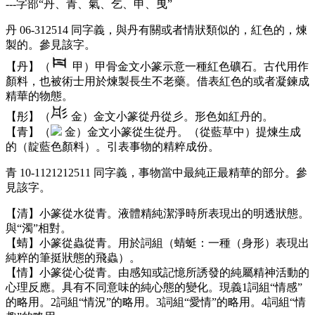
---字部“丹、青、氣、乞、申、曳”
丹 06-312514 同字義，與丹有關或者情狀類似的，紅色的，煉
製的。參見該字。
【丹】（
甲）甲骨金文小篆示意一種紅色礦石。古代用作
顏料，也被術士用於煉製長生不老藥。借表紅色的或者凝鍊成
精華的物態。
【彤】（
金）金文小篆從丹從彡。形色如紅丹的。
【青】（
金）金文小篆從生從丹。（從藍草中）提煉生成
的（靛藍色顏料）。引表事物的精粹成份。
青 10-1121212511 同字義，事物當中最純正最精華的部分。參
見該字。
【清】小篆從水從青。液體精純潔淨時所表現出的明透狀態。
與“濁”相對。
【蜻】小篆從蟲從青。用於詞組（蜻蜓：一種（身形）表現出
純粹的筆挺狀態的飛蟲）。
【情】小篆從心從青。由感知或記憶所誘發的純屬精神活動的
心理反應。具有不同意味的純心態的變化。現義1詞組“情感”
的略用。2詞組“情況”的略用。3詞組“愛情”的略用。4詞組“情