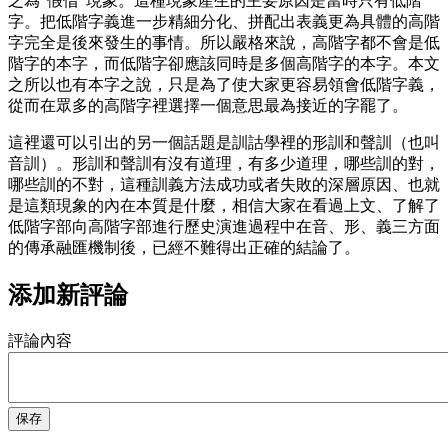
之為“假借”現象。這種現象產生的主要原因是當時只有低階
字。把低階字義進一步精細分化、拼配出表義更為具體的高階
字完全是後來發生的事情。所以嚴格來說，高階字都不會是低
階字的本字，而低階字卻應該同時是多個高階字的本字。本文
之所以也有本字之說，只是為了使大家更容易領會低階字義，
從而在眾多的高階字裡選擇一個意思最為接近的字罷了。
這裡還可以引出的另一個話題是訓詁學裡的形訓和聲訓（也叫
音訓）。形訓和聲訓有沒有道理，有多少道理，哪些訓的對，
哪些訓的不對，這種訓義方法成功或者失敗的深層原因、也就
是這類現象的內在本質是什麼，相信大家在看過上文、了解了
低階字部向高階字部進行歷史演進過程中在音、形、義三方面
的傳承融匯機制後，已經不難得出正確的結論了。
添加新評論
評論內容
保存