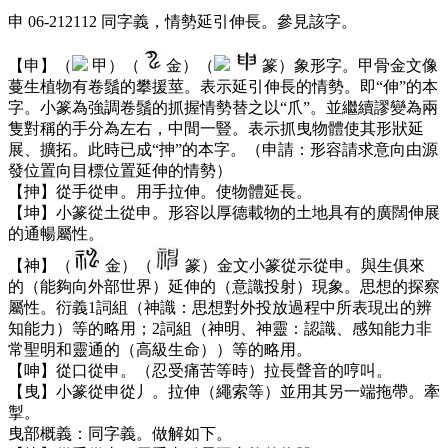
申 06-212112 同字義，情勢延引伸長。參見該字。
【申】（
甲）（
金）（
篆）象形字。甲骨金文像
蔓生植物有卷鬚的攀援莖。表示延引伸長的情勢。即“伸”的本
字。小篆為強調卷鬚的抓握情勢替之以“爪”。並繼續謬變為兩
隻對稱的手分為左右，中間一豎。表示抓曳物體使其形狀延
展、擴拓。此時已成“抻”的本字。（申請：形容請求意向由源
發位置向目標位置延伸的情勢）
【抻】從手從申。用手拉伸。使物體延長。
【坤】小篆從土從申。形容以厚德載物的土地具有的廣闊伸展
的通暢屬性。
【神】（
金）（
篆）金文小篆從示從申。與生俱來
的（能夠向外部世界）延伸的（意識投射）現象。思想的探察
屬性。衍義1詞組（神識：思想對外投放過程中所表現出的辨
知能力）等的略用；2詞組（神明、神靈：認識、感知能力非
常聖明和靈通的（高級生命））等的略用。
【呻】從口從申。（忍受痛苦等時）拉長聲音的哼叫。
【曳】小篆從申從丿。拉伸（繩索等）並用其另一端拖帶。牽
掣。
曳部概義：同字義。做解如下。