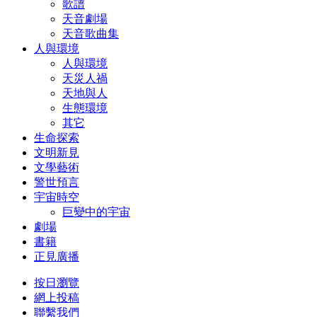
歌譜
天音劇場
天音歌曲集
人與環境
人與環境
天災人禍
天地與人
生態環境
其它
生命探索
文明新見
文學藝術
警世預言
宇宙時空
巨變中的宇宙
劇場
書籍
正見廣播
按日瀏覽
網上投稿
聯繫我們