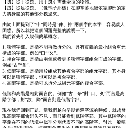
【拽】從手從曳。用手曳引需要牽拉的物體。
【跩】從足從曳。（像鴨子那樣）在腳掌落地後依靠腳部的定
力將身體的其他部分拽過來。
由於上面提到了“申”同時是“伸、抻”兩個字的本字，容易讓人
困惑。所以就把這個問題完整的說明一下。
我們首先引入幾個簡單概念。
1. 獨體字部。是指不能再做拆分的、具有實義的最小組合單元
構成的字部。例如“口”“夂”。
2. 複合字部。是指由兩個或者更多獨體字部組合而成的字部。
例如“古”“夅”。
3. 低階字部。是指用於組成其他複合字部的組元字部。其本身
可以是獨體字部，也可以是複合字部。
4. 高階字部。是指可以拆分成組元字部的複合字部。
低階和高階是相對而言的。例如“古、夅”對“口、夂”而言是高
階字部，對“故、降”而言則是低階字部。
現在我們回到正題。當我們越向早期追溯字源的時候，就越發
現高階字部會消失不見，而只能看到低階字部。其中低階字的
字義在不同的語境中似乎分別代表不同的高階字。對此一般稱