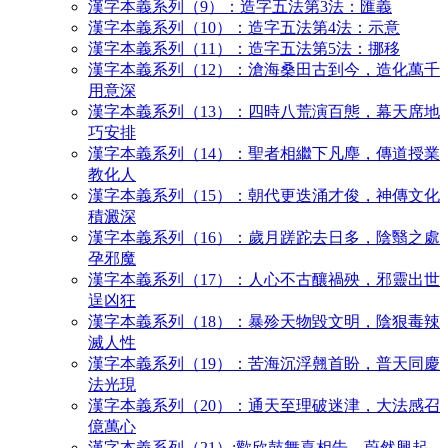
漢字本義系列（9）：造字五法第3法：匯義
漢字本義系列（10）：造字五法第4法：示意
漢字本義系列（11）：造字五法第5法：挪移
漢字本義系列（12）：滄海桑田古到今，造化萬千
用意深
漢字本義系列（13）：四時八荒演百態，幕天席地
巧安排
漢字本義系列（14）：聖者相繼下凡塵，傳道授業
教化人
漢字本義系列（15）：朝代更迭涌才俊，神傳文化
積澱深
漢字本義系列（16）：歲月蹉跎去日多，陰翳之處
孕邪魔
漢字本義系列（17）：人心不古釀禍殃，邪靈出世
逞凶狂
漢字本義系列（18）：暴殄天物毀文明，陰狠毒辣
滅人性
漢字本義系列（19）：苦海沉浮翹首盼，普天同慶
法光現
漢字本義系列（20）：通天至理破迷津，大法感召
億萬心
漢字本義系列（21）:歡欣鼓舞喜相告，蔚然興起