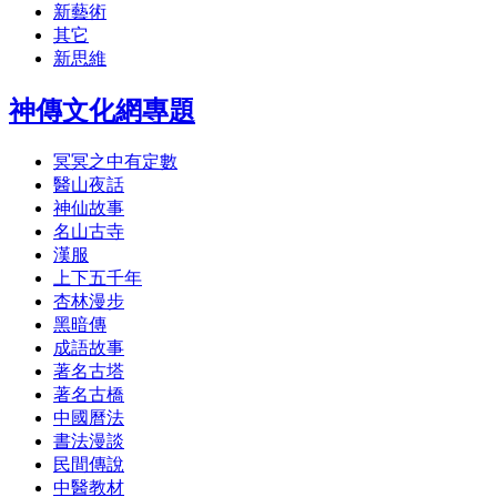
新藝術
其它
新思維
神傳文化網專題
冥冥之中有定數
醫山夜話
神仙故事
名山古寺
漢服
上下五千年
杏林漫步
黑暗傳
成語故事
著名古塔
著名古橋
中國曆法
書法漫談
民間傳說
中醫教材