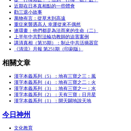
近期在日本真相點的一些體會
勸三退小故事
萬物有言：從草木到高遠
重症來襲遇高人 幸運從來不偶然
連環畫：他們都是為法而來的生命（二）
上半年中共對法輪功教師的迫害案例
講清真相（第35期）：制止中共活摘器官
《清流》月報 第251期（印刷版）
相關文章
漢字本義系列（5）：地有三寶之三：風
漢字本義系列（4）：地有三寶之二：火
漢字本義系列（3）：地有三寶之一：水
漢字本義系列（2）：天有三寶：日月星
漢字本義系列（1）：開天闢地說天地
今日神州
文化教育