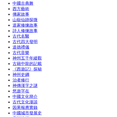
中國古典舞
西方藝術
佛家故事
山嶽仙跡探微
道家修煉故事
詩人修煉故事
古代名醫
古代四大發明
道德禮儀
古代音樂
神州五千年縱觀
古籍中龍的記載
《西遊記》探秘
神州史綱
治者修行
神傳漢字之謎
悠遊字在
中國文化簡介
古代文化漫談
因果報應實錄
中國城市發展史