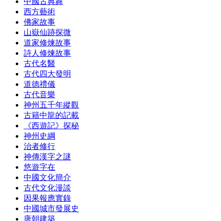
中國古典舞
西方藝術
佛家故事
山嶽仙跡探微
道家修煉故事
詩人修煉故事
古代名醫
古代四大發明
道德禮儀
古代音樂
神州五千年縱觀
古籍中龍的記載
《西遊記》探秘
神州史綱
治者修行
神傳漢字之謎
悠遊字在
中國文化簡介
古代文化漫談
因果報應實錄
中國城市發展史
唐朝建築