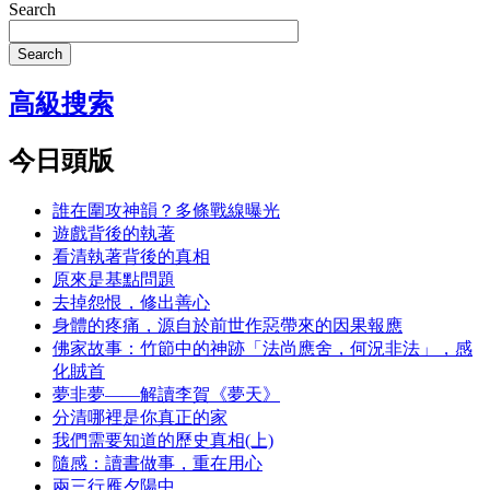
Search
Search
高級搜索
今日頭版
誰在圍攻神韻？多條戰線曝光
遊戲背後的執著
看清執著背後的真相
原來是基點問題
去掉怨恨，修出善心
身體的疼痛，源自於前世作惡帶來的因果報應
佛家故事：竹節中的神跡「法尚應舍，何況非法」，感
化賊首
夢非夢——解讀李賀《夢天》
分清哪裡是你真正的家
我們需要知道的歷史真相(上)
隨感：讀書做事，重在用心
兩三行雁夕陽中