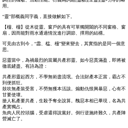
用。
“靈”部概義同字義，直接做解如下。
【欞、欞】從木從靈。窗戶的具有可單獨開闔的不同窗格、窗
扇，因而能對雨水通過情況進行調節、擇用的結構。
可見由古到今，“霝、櫺、欞”變來變去，其實指的是同一個意
思。
惡靈當中，為禍最烈的當屬共產邪靈。如今惡貫滿盈，即將被
徹底鏟盡。有詩為證：
共產邪靈起西方，不學無術盡流氓。合法財產本正當，霸占不
到便抓狂。
鼓吹無產裝受害，不勞無獲本活該。煽動仇恨興暴惡，心有不
甘要使壞。
搶人私產要共產，生殺予奪全說算。醜惡本相已畢現，名為共
產實獨占。
魚肉人民控頭腦，受虐還得說黨好。倒行逆施終難久，共產陣
營滅亡了。