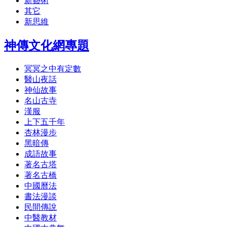
新藝術
其它
新思維
神傳文化網專題
冥冥之中有定數
醫山夜話
神仙故事
名山古寺
漢服
上下五千年
杏林漫步
黑暗傳
成語故事
著名古塔
著名古橋
中國曆法
書法漫談
民間傳說
中醫教材