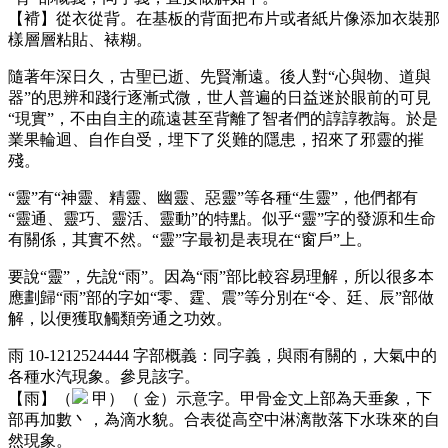
【褙】從衣從背。在基板的背面把布片或者紙片像添加衣裝那
樣層層粘貼、裱糊。
隨著年深日久，古聖已逝、先賢漸遠。後人對“心與物、道與
器”的思辨和踐行逐漸式微，世人普遍的日益迷於眼前的可見
“現實”，不由自主的疏遠甚至背離了智者們的諄諄教誨。於是
業果輪迴、自作自受，埋下了災難的隱患，招來了邪靈的摧
殘。
“靈”有“神靈、精靈、幽靈、惡靈”等各種“生靈”，他們都有
“靈通、靈巧、靈活、靈動”的特點。似乎“靈”字的發源和生命
有關係，其實不然。“靈”字最初是表現在“窗戶”上。
要說“靈”，先說“雨”。因為“雨”部比較容易理解，所以很多本
應劃歸“雨”部的字如“零、霆、震”等分別在“令、廷、辰”部做
解，以便獲取觸類旁通之功效。
雨 10-1212524444 字部概義：同字義，與雨有關的，大氣中的
各種水汽現象。參見該字。
【雨】（
甲）（
金）示意字。甲骨金文上部為天垂象，下
部再加數丶，為滴水貌。合表從高空中淋漓散落下水珠來的自
然現象。