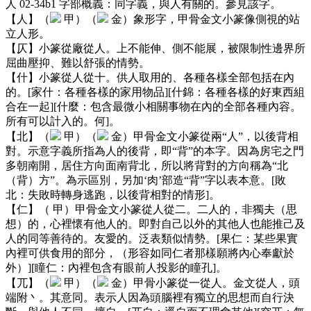
人 02-34b1 字部概義：同字義，與人有關的。參見該字。
【人】（
甲）（
金）象形字，甲骨金文小篆像側視的站
立人形。
【仄】小篆從廠從人。上不能伸、側不能展，被限制性邊界所
屈曲壓抑、難以舒張的情勢。
【什】小篆從人從十。供人取用的、各種各樣全部包括在內
的。[家什：各種各樣的家用物品][什錦：各種各樣的好東西組
合在一起][什麼：包含最微小相關事物在內的全部各種內容。
所有可以計入的。何]。
【北】（
甲）（
金）甲骨金文小篆從兩“人”，以後背相
對。示意字義所指為人的後背，即“背”的本字。因為房宅之門
多朝南開，居住方向面南背北，所以將背對的方向稱為“北
（背）方”。為示區別，另加‘肉’部造“背”字以表本意。[敗
北：失敗時轉身逃跑，以後背相對的情形]。
【仁】（
甲）甲骨金文小篆從人從二。二人的，非獨夫（思
想）的，心裡懷有他人的。即對自己以外的其他人也能推己及
人的同等善待的。友愛的。泛表類似情勢。[果仁：某些果實
內裡可供食用的部分，（形容如同仁者那樣願將內心奉獻於
外）][瞳仁：內裡包含有眼前人投影的瞳孔]。
【兀】（
甲）（
金）甲骨小篆從一從人。金文從人，頭
端附丶。其意同。表示人因為頭腦裡有獨立的思想而自行決