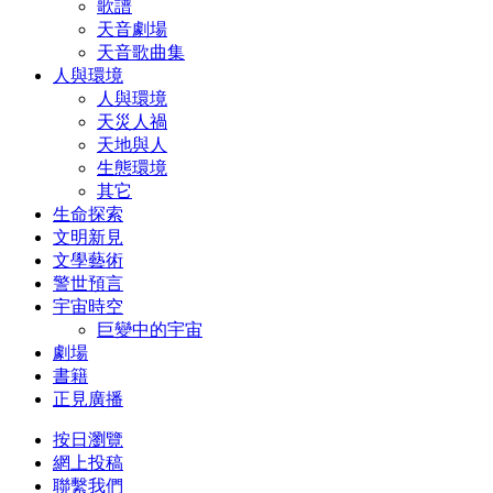
歌譜
天音劇場
天音歌曲集
人與環境
人與環境
天災人禍
天地與人
生態環境
其它
生命探索
文明新見
文學藝術
警世預言
宇宙時空
巨變中的宇宙
劇場
書籍
正見廣播
按日瀏覽
網上投稿
聯繫我們