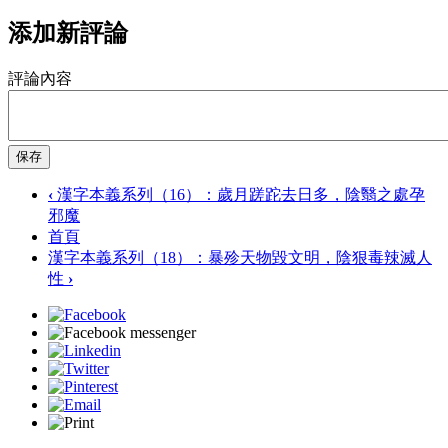
添加新評論
評論內容
保存
‹
漢字本義系列（16）：歲月蹉跎去日多，陰翳之處孕
邪魔
首頁
漢字本義系列（18）：暴殄天物毀文明，陰狠毒辣滅人
性
›