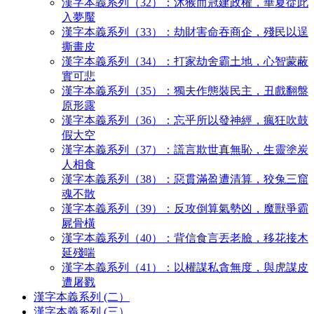
漢字本義系列（32）：沐猴而冠建政權，華夏從此
入夢魘
漢字本義系列（33）：劫財害命吞商企，殘民以逞
撕畫皮
漢字本義系列（34）：打家劫舍霸土地，心智蒙蔽
實可悲
漢字本義系列（35）：獨夫作態裝民主，丑戲翻盤
原形露
漢字本義系列（36）：忘乎所以發神經，瘋狂吹鼓
假大空
漢字本義系列（37）：謊言欺世真無恥，生靈塗炭
人相食
漢字本義系列（38）：惡貫滿盈遭清算，狡兔三窟
魂不散
漢字本義系列（39）：反攻倒算氣勢凶，魔獸爭霸
屍骨橫
漢字本義系列（40）：背信食言丟老臉，移花接木
延殘喘
漢字本義系列（41）：以權謀私貪無度，與虎謀皮
遭屠戮
漢字本義系列 (二）
漢字本義系列 (三）