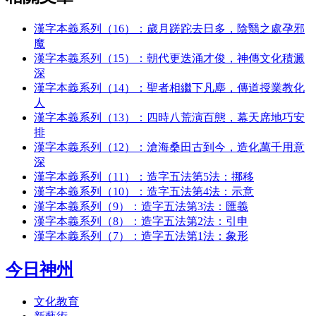
漢字本義系列（16）：歲月蹉跎去日多，陰翳之處孕邪
魔
漢字本義系列（15）：朝代更迭涌才俊，神傳文化積澱
深
漢字本義系列（14）：聖者相繼下凡塵，傳道授業教化
人
漢字本義系列（13）：四時八荒演百態，幕天席地巧安
排
漢字本義系列（12）：滄海桑田古到今，造化萬千用意
深
漢字本義系列（11）：造字五法第5法：挪移
漢字本義系列（10）：造字五法第4法：示意
漢字本義系列（9）：造字五法第3法：匯義
漢字本義系列（8）：造字五法第2法：引申
漢字本義系列（7）：造字五法第1法：象形
今日神州
文化教育