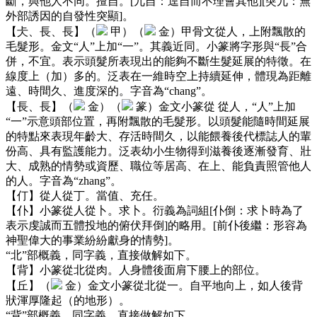
斷，與他人不同。擅自。[兀自：逕自而不理會其他][突兀：無
外部誘因的自發性突顯]。
【仧、長、長】（
甲）（
金）甲骨文從人，上附飄散的
毛髮形。金文“人”上加“一”。其義近同。小篆將字形與“長”合
併，不宜。表示頭髮所表現出的能夠不斷生髮延展的特徵。在
線度上（加）多的。泛表在一維時空上持續延伸，體現為距離
遠、時間久、進度深的。字音為“chang”。
【長、長】（
金）（
篆）金文小篆從
從人，“人”上加
“一”示意頭部位置，再附飄散的毛髮形。以頭髮能隨時間延展
的特點來表現年齡大、存活時間久，以能餵養後代標誌人的輩
份高、具有監護能力。泛表幼小生物得到滋養後逐漸發育、壯
大、成熟的情勢或資歷、職位等居高、在上、能負責照管他人
的人。字音為“zhang”。
【仃】從人從丁。當值、充任。
【仆】小篆從人從卜。求卜。衍義為詞組[仆倒：求卜時為了
表示虔誠而五體投地的俯伏拜倒]的略用。[前仆後繼：形容為
神聖偉大的事業紛紛獻身的情勢]。
“北”部概義，同字義，直接做解如下。
【背】小篆從北從肉。人身體後面肩下腰上的部位。
【丘】（
金）金文小篆從北從一。自平地向上，如人後背
狀渾厚隆起（的地形）。
“背”部概義，同字義，直接做解如下。