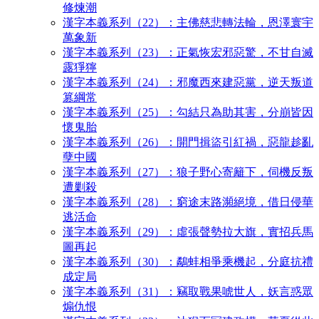
修煉潮
漢字本義系列（22）：主佛慈悲轉法輪，恩澤寰宇
萬象新
漢字本義系列（23）：正氣恢宏邪惡驚，不甘自滅
露猙獰
漢字本義系列（24）：邪魔西來建惡黨，逆天叛道
篡綱常
漢字本義系列（25）：勾結只為助其害，分崩皆因
懷鬼胎
漢字本義系列（26）：開門揖盜引紅禍，惡龍趁亂
孽中國
漢字本義系列（27）：狼子野心寄籬下，伺機反叛
遭剿殺
漢字本義系列（28）：窮途末路瀕絕境，借日侵華
逃活命
漢字本義系列（29）：虛張聲勢拉大旗，實招兵馬
圖再起
漢字本義系列（30）：鷸蚌相爭乘機起，分庭抗禮
成定局
漢字本義系列（31）：竊取戰果唬世人，妖言惑眾
煽仇恨