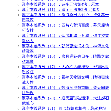
漢字本義系列（10）：造字五法第4法：示意
漢字本義系列（11）：造字五法第5法：挪移
漢字本義系列（12）：滄海桑田古到今，造化萬千
用意深
漢字本義系列（13）：四時八荒演百態，幕天席地
巧安排
漢字本義系列（14）：聖者相繼下凡塵，傳道授業
教化人
漢字本義系列（15）：朝代更迭涌才俊，神傳文化
積澱深
漢字本義系列（16）：歲月蹉跎去日多，陰翳之處
孕邪魔
漢字本義系列（17）：人心不古釀禍殃，邪靈出世
逞凶狂
漢字本義系列（18）：暴殄天物毀文明，陰狠毒辣
滅人性
漢字本義系列（19）：苦海沉浮翹首盼，普天同慶
法光現
漢字本義系列（20）：通天至理破迷津，大法感召
億萬心
漢字本義系列（21）:歡欣鼓舞喜相告，蔚然興起