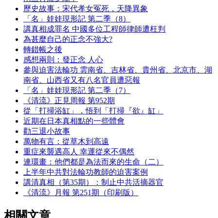
歷史故事：宋代孝女冤死，天降異象
「名」娃娃現形記 第二季（8）
講真相成罪名 中國多位工程師律師遭枉判
為甚麼自己的正念不強大?
轉錯帳之後
感想兩則：發正念 人心
參與迫害法輪功 雲南省、吉林省、貴州省、北京市、湖
南省、山西省又有八名官員遭惡報
「名」娃娃現形記 第二季（7）
《清流》正見周報 第952期
從「打掃浴缸」，悟到「打掃『欲』缸」
近期在日本真相點的一些體會
勸三退小故事
萬物有言：從草木到高遠
重症來襲遇高人 幸運從來不偶然
連環畫：他們都是為法而來的生命（二）
上半年中共對法輪功教師的迫害案例
講清真相（第35期）：制止中共活摘器官
《清流》月報 第251期（印刷版）
相關文章