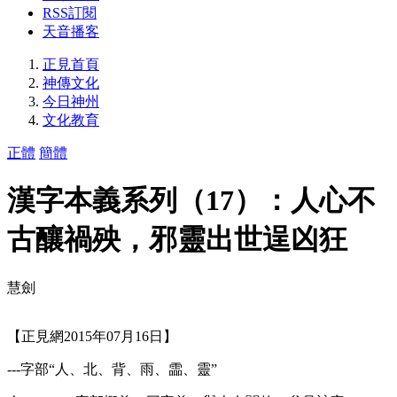
RSS訂閱
天音播客
正見首頁
神傳文化
今日神州
文化教育
正體
簡體
漢字本義系列（17）：人心不
古釀禍殃，邪靈出世逞凶狂
慧劍
【正見網2015年07月16日】
---字部“人、北、背、雨、霝、靈”