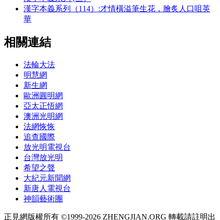
漢字本義系列（114）:才情橫溢筆生花，膾炙人口咀英
華
相關連結
法輪大法
明慧網
新生網
歐洲圓明網
亞太正悟網
澳洲光明網
法網恢恢
追查國際
放光明電視台
台灣放光明
希望之聲
大紀元新聞網
新唐人電視台
神韻藝術團
正見網版權所有 ©1999-2026 ZHENGJIAN.ORG 轉載請註明出