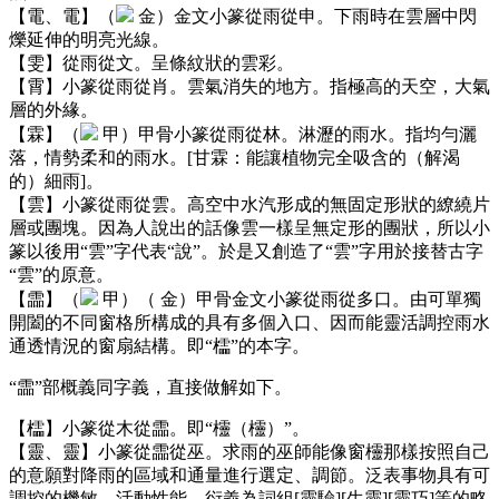
【電、電】（
金）金文小篆從雨從申。下雨時在雲層中閃
爍延伸的明亮光線。
【雯】從雨從文。呈條紋狀的雲彩。
【霄】小篆從雨從肖。雲氣消失的地方。指極高的天空，大氣
層的外緣。
【霖】（
甲）甲骨小篆從雨從林。淋瀝的雨水。指均勻灑
落，情勢柔和的雨水。[甘霖：能讓植物完全吸含的（解渴
的）細雨]。
【雲】小篆從雨從雲。高空中水汽形成的無固定形狀的繚繞片
層或團塊。因為人說出的話像雲一樣呈無定形的團狀，所以小
篆以後用“雲”字代表“說”。於是又創造了“雲”字用於接替古字
“雲”的原意。
【霝】（
甲）（
金）甲骨金文小篆從雨從多口。由可單獨
開闔的不同窗格所構成的具有多個入口、因而能靈活調控雨水
通透情況的窗扇結構。即“櫺”的本字。
“霝”部概義同字義，直接做解如下。
【櫺】小篆從木從霝。即“欞（欞）”。
【靈、靈】小篆從霝從巫。求雨的巫師能像窗欞那樣按照自己
的意願對降雨的區域和通量進行選定、調節。泛表事物具有可
調控的機敏、活動性能。衍義為詞組[靈驗][生靈][靈巧]等的略